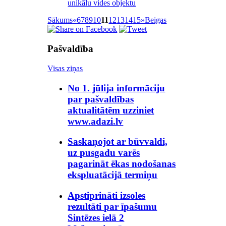
unikālu vides objektu
Sākums
«
6
7
8
9
10
11
12
13
14
15
»
Beigas
Pašvaldība
Visas ziņas
No 1. jūlija informāciju
par pašvaldības
aktualitātēm uzziniet
www.adazi.lv
Saskaņojot ar būvvaldi,
uz pusgadu varēs
pagarināt ēkas nodošanas
ekspluatācijā termiņu
Apstiprināti izsoles
rezultāti par īpašumu
Sintēzes ielā 2