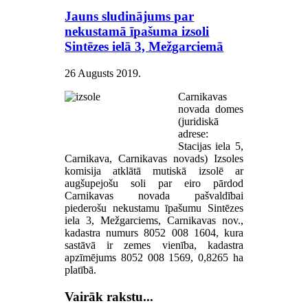
Jauns sludinājums par
nekustamā īpašuma izsoli
Sintēzes ielā 3, Mežgarciemā
26 Augusts 2019
.
Carnikavas
novada domes
(juridiskā
adrese:
Stacijas iela 5,
Carnikava, Carnikavas novads) Izsoles
komisija atklātā mutiskā izsolē ar
augšupejošu soli par eiro pārdod
Carnikavas novada pašvaldībai
piederošu nekustamu īpašumu Sintēzes
iela 3, Mežgarciems, Carnikavas nov.,
kadastra numurs 8052 008 1604, kura
sastāvā ir zemes vienība, kadastra
apzīmējums 8052 008 1569, 0,8265 ha
platībā.
Vairāk rakstu...