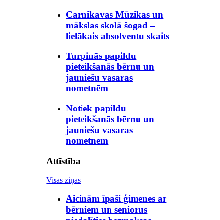
Carnikavas Mūzikas un
mākslas skolā šogad –
lielākais absolventu skaits
Turpinās papildu
pieteikšanās bērnu un
jauniešu vasaras
nometnēm
Notiek papildu
pieteikšanās bērnu un
jauniešu vasaras
nometnēm
Attīstība
Visas ziņas
Aicinām īpaši ģimenes ar
bērniem un seniorus