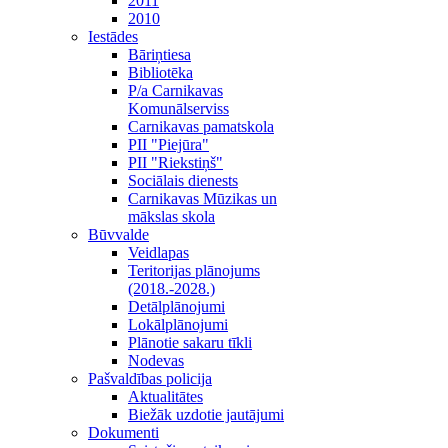
2011
2010
Iestādes
Bāriņtiesa
Bibliotēka
P/a Carnikavas
Komunālserviss
Carnikavas pamatskola
PII "Piejūra"
PII "Riekstiņš"
Sociālais dienests
Carnikavas Mūzikas un
mākslas skola
Būvvalde
Veidlapas
Teritorijas plānojums
(2018.-2028.)
Detālplānojumi
Lokālplānojumi
Plānotie sakaru tīkli
Nodevas
Pašvaldības policija
Aktualitātes
Biežāk uzdotie jautājumi
Dokumenti