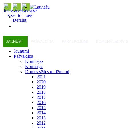
JAUNUMI
PAŠVALDĪBA
PAKALPOJUMI
KOMUNĀLSERVI
Jaunumi
Pašvaldība
Komitejas
Komisijas
Domes sēdes un lēmumi
2021
2020
2019
2018
2017
2016
2015
2014
2013
2012