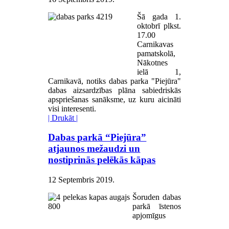
Šā gada 1.
oktobrī plkst.
17.00
Carnikavas
pamatskolā,
Nākotnes
ielā 1,
Carnikavā, notiks dabas parka "Piejūra"
dabas aizsardzības plāna sabiedriskās
apspriešanas sanāksme, uz kuru aicināti
visi interesenti.
| Drukāt |
Dabas parkā “Piejūra”
atjaunos mežaudzi un
nostiprinās pelēkās kāpas
12 Septembris 2019
.
Šoruden dabas
parkā īstenos
apjomīgus