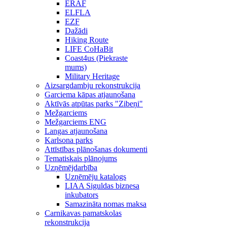
ERAF
ELFLA
EZF
Dažādi
Hiking Route
LIFE CoHaBit
Coast4us (Piekraste
mums)
Military Heritage
Aizsargdambju rekonstrukcija
Garciema kāpas atjaunošana
Aktīvās atpūtas parks "Zibeņi"
Mežgarciems
Mežgarciems ENG
Langas atjaunošana
Karlsona parks
Attīstības plānošanas dokumenti
Tematiskais plānojums
Uzņēmējdarbība
Uzņēmēju katalogs
LIAA Siguldas biznesa
inkubators
Samazināta nomas maksa
Carnikavas pamatskolas
rekonstrukcija