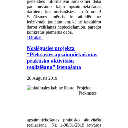
pieteikties informatīvai sanāksmei dabā
par mežaino kāpu apsaimniekošanas
darbiem, kas norisināsies jau šoruden!
Sanāksmes mērķis ir atbildēt uz
iedzīvotāju jautājumiem, kā arī izskaidrot
darbu veikšanas nepieciešamību, parādot
konkrētus piemērus dabā.
| Drukāt |
Noslēgusies projekta
“Piekrastes apsaimniekošanas
praktisko aktivitāšu
realizēšana” īstenošana
28 Augusts 2019
.
Projekta
"Piekrastes
apsaimniekošanas praktisko aktivitāšu
realizēšana" Nr. 1-08/31/2019 ietvaros