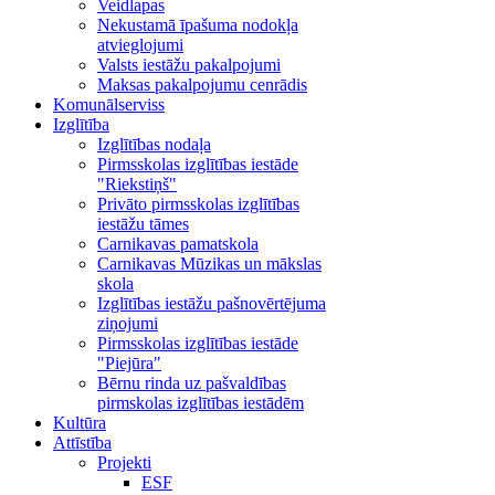
Veidlapas
Nekustamā īpašuma nodokļa
atvieglojumi
Valsts iestāžu pakalpojumi
Maksas pakalpojumu cenrādis
Komunālserviss
Izglītība
Izglītības nodaļa
Pirmsskolas izglītības iestāde
"Riekstiņš"
Privāto pirmsskolas izglītības
iestāžu tāmes
Carnikavas pamatskola
Carnikavas Mūzikas un mākslas
skola
Izglītības iestāžu pašnovērtējuma
ziņojumi
Pirmsskolas izglītības iestāde
"Piejūra"
Bērnu rinda uz pašvaldības
pirmskolas izglītības iestādēm
Kultūra
Attīstība
Projekti
ESF