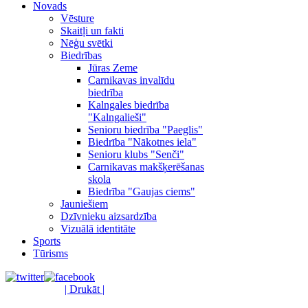
Novads
Vēsture
Skaitļi un fakti
Nēģu svētki
Biedrības
Jūras Zeme
Carnikavas invalīdu
biedrība
Kalngales biedrība
"Kalngalieši"
Senioru biedrība "Paeglis"
Biedrība "Nākotnes iela"
Senioru klubs "Senči"
Carnikavas makšķerēšanas
skola
Biedrība "Gaujas ciems"
Jauniešiem
Dzīvnieku aizsardzība
Vizuālā identitāte
Sports
Tūrisms
| Drukāt |