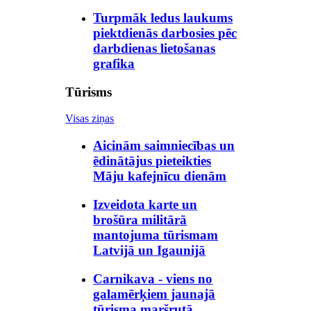
Turpmāk ledus laukums
piektdienās darbosies pēc
darbdienas lietošanas
grafika
Tūrisms
Visas ziņas
Aicinām saimniecības un
ēdinātājus pieteikties
Māju kafejnīcu dienām
Izveidota karte un
brošūra militārā
mantojuma tūrismam
Latvijā un Igaunijā
Carnikava - viens no
galamērķiem jaunajā
tūrisma maršrutā