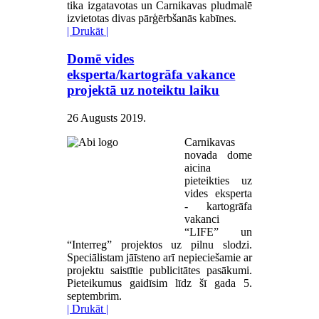
tika izgatavotas un Carnikavas pludmalē
izvietotas divas pārģērbšanās kabīnes.
| Drukāt |
Domē vides
eksperta/kartogrāfa vakance
projektā uz noteiktu laiku
26 Augusts 2019
.
Carnikavas
novada dome
aicina
pieteikties uz
vides eksperta
- kartogrāfa
vakanci
“LIFE” un
“Interreg” projektos uz pilnu slodzi.
Speciālistam jāīsteno arī nepieciešamie ar
projektu saistītie publicitātes pasākumi.
Pieteikumus gaidīsim līdz šī gada 5.
septembrim.
| Drukāt |