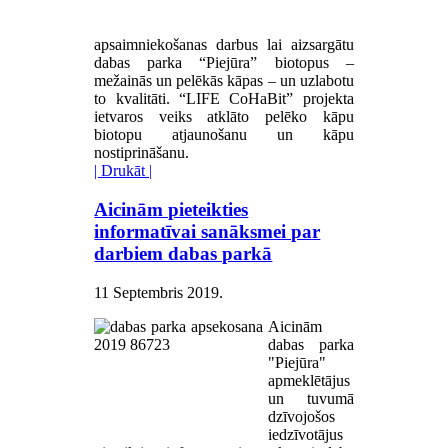
apsaimniekošanas darbus lai aizsargātu
dabas parka “Piejūra” biotopus –
mežainās un pelēkās kāpas – un uzlabotu
to kvalitāti. “LIFE CoHaBit” projekta
ietvaros veiks atklāto pelēko kāpu
biotopu atjaunošanu un kāpu
nostiprināšanu.
| Drukāt |
Aicinām pieteikties
informatīvai sanāksmei par
darbiem dabas parkā
11 Septembris 2019
.
Aicinām
dabas parka
"Piejūra"
apmeklētājus
un tuvumā
dzīvojošos
iedzīvotājus