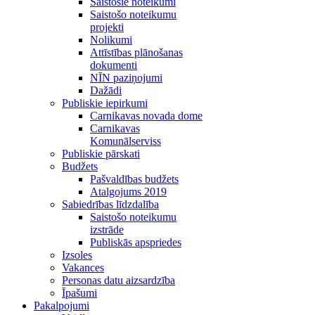
Saistošie noteikumi
Saistošo noteikumu
projekti
Nolikumi
Attīstības plānošanas
dokumenti
NĪN paziņojumi
Dažādi
Publiskie iepirkumi
Carnikavas novada dome
Carnikavas
Komunālserviss
Publiskie pārskati
Budžets
Pašvaldības budžets
Atalgojums 2019
Sabiedrības līdzdalība
Saistošo noteikumu
izstrāde
Publiskās apspriedes
Izsoles
Vakances
Personas datu aizsardzība
Īpašumi
Pakalpojumi