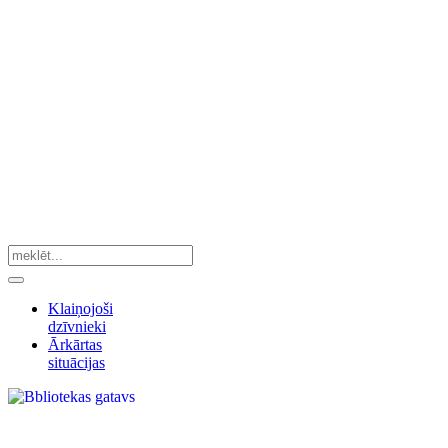
Klaiņojoši
dzīvnieki
Ārkārtas
situācijas