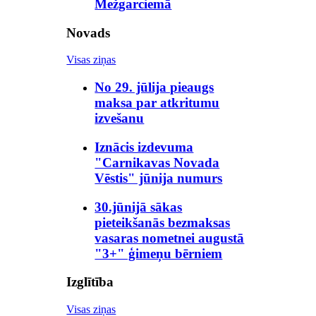
Mežgarciemā
Novads
Visas ziņas
No 29. jūlija pieaugs
maksa par atkritumu
izvešanu
Iznācis izdevuma
"Carnikavas Novada
Vēstis" jūnija numurs
30.jūnijā sākas
pieteikšanās bezmaksas
vasaras nometnei augustā
"3+" ģimeņu bērniem
Izglītība
Visas ziņas