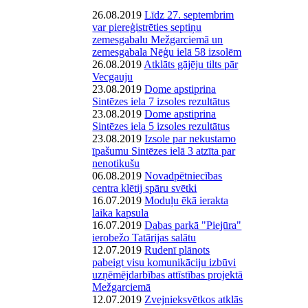
26.08.2019
Līdz 27. septembrim
var piereģistrēties septiņu
zemesgabalu Mežgarciemā un
zemesgabala Nēģu ielā 58 izsolēm
26.08.2019
Atklāts gājēju tilts pār
Vecgauju
23.08.2019
Dome apstiprina
Sintēzes iela 7 izsoles rezultātus
23.08.2019
Dome apstiprina
Sintēzes iela 5 izsoles rezultātus
23.08.2019
Izsole par nekustamo
īpašumu Sintēzes ielā 3 atzīta par
nenotikušu
06.08.2019
Novadpētniecības
centra klētij spāru svētki
16.07.2019
Moduļu ēkā ierakta
laika kapsula
16.07.2019
Dabas parkā "Piejūra"
ierobežo Tatārijas salātu
12.07.2019
Rudenī plānots
pabeigt visu komunikāciju izbūvi
uzņēmējdarbības attīstības projektā
Mežgarciemā
12.07.2019
Zvejnieksvētkos atklās