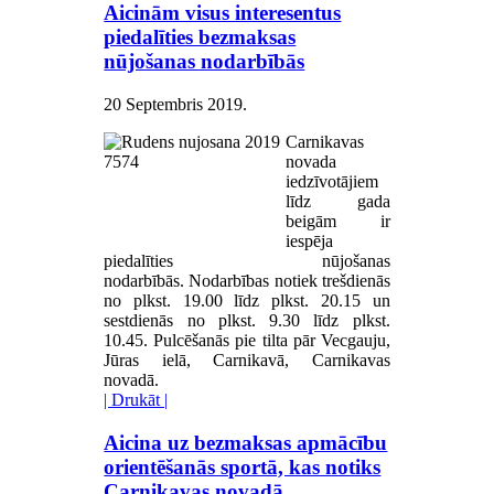
Aicinām visus interesentus
piedalīties bezmaksas
nūjošanas nodarbībās
20 Septembris 2019
.
Carnikavas
novada
iedzīvotājiem
līdz gada
beigām ir
iespēja
piedalīties nūjošanas
nodarbībās. Nodarbības notiek trešdienās
no plkst. 19.00 līdz plkst. 20.15 un
sestdienās no plkst. 9.30 līdz plkst.
10.45. Pulcēšanās pie tilta pār Vecgauju,
Jūras ielā, Carnikavā, Carnikavas
novadā.
| Drukāt |
Aicina uz bezmaksas apmācību
orientēšanās sportā, kas notiks
Carnikavas novadā