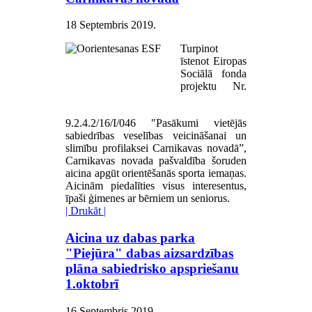
18 Septembris 2019
.
Turpinot
īstenot Eiropas
Sociālā fonda
projektu Nr.
9.2.4.2/16/I/046 "Pasākumi vietējās
sabiedrības veselības veicināšanai un
slimību profilaksei Carnikavas novadā”,
Carnikavas novada pašvaldība šoruden
aicina apgūt orientēšanās sporta iemaņas.
Aicinām piedalīties visus interesentus,
īpaši ģimenes ar bērniem un seniorus.
| Drukāt |
Aicina uz dabas parka
"Piejūra" dabas aizsardzības
plāna sabiedrisko apspriešanu
1.oktobrī
16 Septembris 2019
.