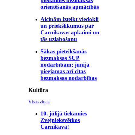
piedalīties bezmaksas
orientēšanās apmācībās
Aicinām izteikt viedokli
un priekšlikumus par
Carnikavas apkaimi un
tās uzlabošanu
Sākas pieteikšanās
bezmaksas SUP
nodarbībām; jūnijā
pieejamas arī citas
bezmaksas nodarbības
Kultūra
Visas ziņas
10. jūlijā tiekamies
Zvejnieksvētkos
Carnikavā!