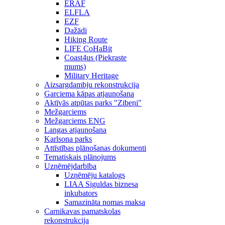
ERAF
ELFLA
EZF
Dažādi
Hiking Route
LIFE CoHaBit
Coast4us (Piekraste
mums)
Military Heritage
Aizsargdambju rekonstrukcija
Garciema kāpas atjaunošana
Aktīvās atpūtas parks "Zibeņi"
Mežgarciems
Mežgarciems ENG
Langas atjaunošana
Karlsona parks
Attīstības plānošanas dokumenti
Tematiskais plānojums
Uzņēmējdarbība
Uzņēmēju katalogs
LIAA Siguldas biznesa
inkubators
Samazināta nomas maksa
Carnikavas pamatskolas
rekonstrukcija