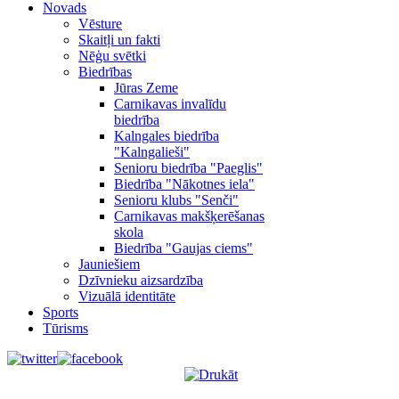
Novads
Vēsture
Skaitļi un fakti
Nēģu svētki
Biedrības
Jūras Zeme
Carnikavas invalīdu
biedrība
Kalngales biedrība
"Kalngalieši"
Senioru biedrība "Paeglis"
Biedrība "Nākotnes iela"
Senioru klubs "Senči"
Carnikavas makšķerēšanas
skola
Biedrība "Gaujas ciems"
Jauniešiem
Dzīvnieku aizsardzība
Vizuālā identitāte
Sports
Tūrisms