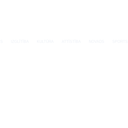
SS
IZGLĪTĪBA
KULTŪRA
ATTĪSTĪBA
NOVADS
SPORTS