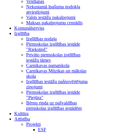
Veidlapas
Nekustamā īpašuma nodokļa
atvieglojumi
Valsts iestāžu pakalpojumi
Maksas pakalpojumu cenrādis
Komunālserviss
Izglītība
Izglītības nodaļa
Pirmsskolas izglītības iestāde
"Riekstiņš"
Privāto pirmsskolas izglītības
iestāžu tāmes
Carnikavas pamatskola
Carnikavas Mūzikas un mākslas
skola
Izglītības iestāžu pašnovērtējuma
ziņojumi
Pirmsskolas izglītības iestāde
"Piejūra"
Bērnu rinda uz pašvaldības
pirmskolas izglītības iestādēm
Kultūra
Attīstība
Projekti
ESF