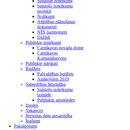
Saistošie noteikumi
Saistošo noteikumu
projekti
Nolikumi
Attīstības plānošanas
dokumenti
NĪN paziņojumi
Dažādi
Publiskie iepirkumi
Carnikavas novada dome
Carnikavas
Komunālserviss
Publiskie pārskati
Budžets
Pašvaldības budžets
Atalgojums 2019
Sabiedrības līdzdalība
Saistošo noteikumu
izstrāde
Publiskās apspriedes
Izsoles
Vakances
Personas datu aizsardzība
Īpašumi
Pakalpojumi