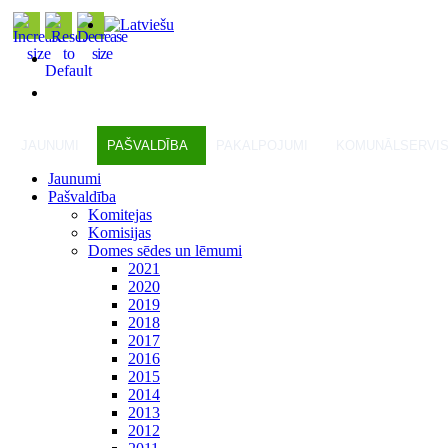
JAUNUMI
PAŠVALDĪBA
PAKALPOJUMI
KOMUNĀLSERVI
Jaunumi
Pašvaldība
Komitejas
Komisijas
Domes sēdes un lēmumi
2021
2020
2019
2018
2017
2016
2015
2014
2013
2012