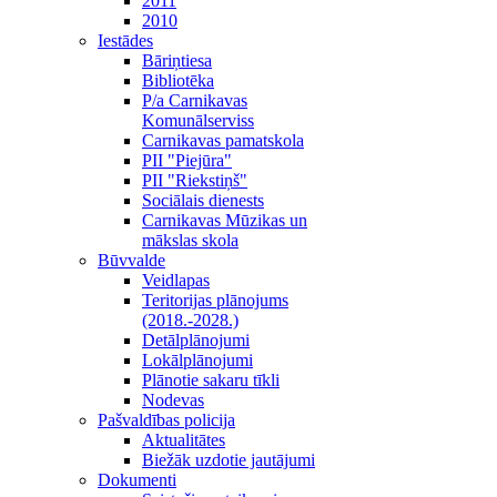
2011
2010
Iestādes
Bāriņtiesa
Bibliotēka
P/a Carnikavas
Komunālserviss
Carnikavas pamatskola
PII "Piejūra"
PII "Riekstiņš"
Sociālais dienests
Carnikavas Mūzikas un
mākslas skola
Būvvalde
Veidlapas
Teritorijas plānojums
(2018.-2028.)
Detālplānojumi
Lokālplānojumi
Plānotie sakaru tīkli
Nodevas
Pašvaldības policija
Aktualitātes
Biežāk uzdotie jautājumi
Dokumenti