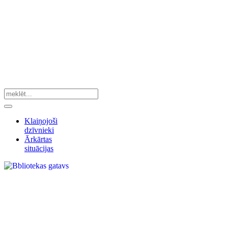
Klaiņojoši
dzīvnieki
Ārkārtas
situācijas