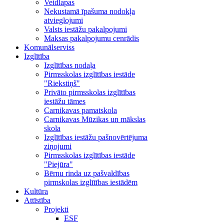
Veidlapas
Nekustamā īpašuma nodokļa
atvieglojumi
Valsts iestāžu pakalpojumi
Maksas pakalpojumu cenrādis
Komunālserviss
Izglītība
Izglītības nodaļa
Pirmsskolas izglītības iestāde
"Riekstiņš"
Privāto pirmsskolas izglītības
iestāžu tāmes
Carnikavas pamatskola
Carnikavas Mūzikas un mākslas
skola
Izglītības iestāžu pašnovērtējuma
ziņojumi
Pirmsskolas izglītības iestāde
"Piejūra"
Bērnu rinda uz pašvaldības
pirmskolas izglītības iestādēm
Kultūra
Attīstība
Projekti
ESF