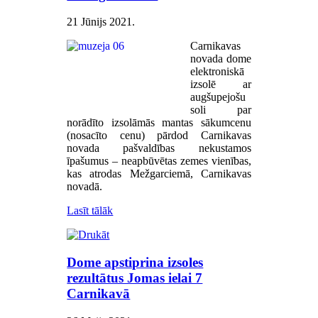
21 Jūnijs 2021
.
Carnikavas
novada dome
elektroniskā
izsolē ar
augšupejošu
soli par
norādīto izsolāmās mantas sākumcenu
(nosacīto cenu) pārdod Carnikavas
novada pašvaldības nekustamos
īpašumus
–
neapbūvētas zemes vienības,
kas atrodas Mežgarciemā, Carnikavas
novadā.
Lasīt tālāk
Dome apstiprina izsoles
rezultātus Jomas ielai 7
Carnikavā