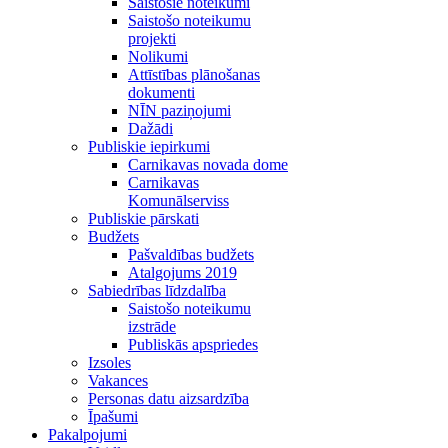
Saistošie noteikumi
Saistošo noteikumu
projekti
Nolikumi
Attīstības plānošanas
dokumenti
NĪN paziņojumi
Dažādi
Publiskie iepirkumi
Carnikavas novada dome
Carnikavas
Komunālserviss
Publiskie pārskati
Budžets
Pašvaldības budžets
Atalgojums 2019
Sabiedrības līdzdalība
Saistošo noteikumu
izstrāde
Publiskās apspriedes
Izsoles
Vakances
Personas datu aizsardzība
Īpašumi
Pakalpojumi