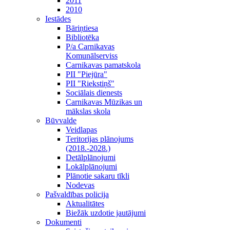
2011
2010
Iestādes
Bāriņtiesa
Bibliotēka
P/a Carnikavas
Komunālserviss
Carnikavas pamatskola
PII "Piejūra"
PII "Riekstiņš"
Sociālais dienests
Carnikavas Mūzikas un
mākslas skola
Būvvalde
Veidlapas
Teritorijas plānojums
(2018.-2028.)
Detālplānojumi
Lokālplānojumi
Plānotie sakaru tīkli
Nodevas
Pašvaldības policija
Aktualitātes
Biežāk uzdotie jautājumi
Dokumenti