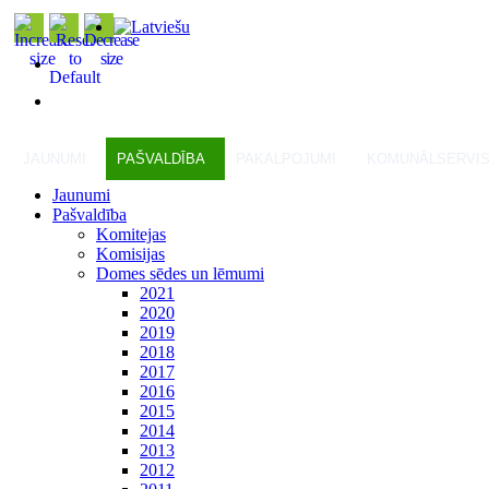
JAUNUMI
PAŠVALDĪBA
PAKALPOJUMI
KOMUNĀLSERVI
Jaunumi
Pašvaldība
Komitejas
Komisijas
Domes sēdes un lēmumi
2021
2020
2019
2018
2017
2016
2015
2014
2013
2012