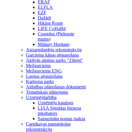
ERAF
ELFLA
EZF
Dažādi
Hiking Route
LIFE CoHaBit
Coast4us (Piekraste
mums)
Military Heritage
Aizsargdambju rekonstrukcija
Garciema kāpas atjaunošana
Aktīvās atpūtas parks "Zibeņi"
Mežgarciems
Mežgarciems ENG
Langas atjaunošana
Karlsona parks
Attīstības plānošanas dokumenti
Tematiskais plānojums
Uzņēmējdarbība
Uzņēmēju katalogs
LIAA Siguldas biznesa
inkubators
Samazināta nomas maksa
Carnikavas pamatskolas
rekonstrukcija