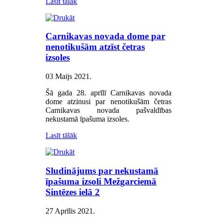
Lasīt tālāk
Carnikavas novada dome par
nenotikušām atzīst četras
izsoles
03 Maijs 2021
.
Šā gada 28. aprīlī Carnikavas novada
dome atzinusi par nenotikušām četras
Carnikavas novada pašvaldības
nekustamā īpašuma izsoles.
Lasīt tālāk
Sludinājums par nekustamā
īpašuma izsoli Mežgarciemā
Sintēzes ielā 2
27 Aprīlis 2021
.