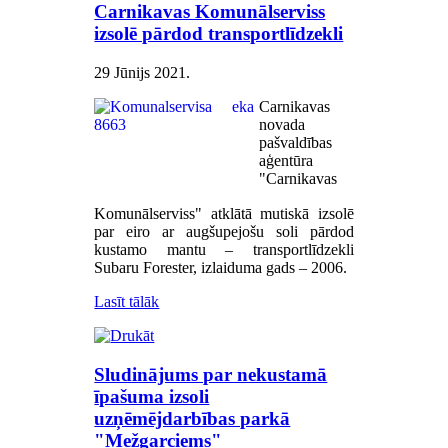
Carnikavas Komunālserviss
izsolē pārdod transportlīdzekli
29 Jūnijs 2021
.
Carnikavas
novada
pašvaldības
aģentūra
"Carnikavas
Komunālserviss" atklātā mutiskā izsolē
par eiro ar augšupejošu soli pārdod
kustamo mantu – transportlīdzekli
Subaru Forester, izlaiduma gads – 2006.
Lasīt tālāk
Sludinājums par nekustamā
īpašuma izsoli
uzņēmējdarbības parkā
"Mežgarciems"