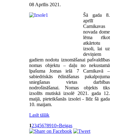
08 Aprīlis 2021
.
Šā gada 8.
aprīlī
Carnikavas
novada dome
lēma rīkot
atkārtotu
izsoli, lai uz
deviņiem
gadiem nodotu iznomāšanai pašvaldības
nomas objektu – daļu no nekustamā
īpašuma Jomas ielā 7 Carnikavā –
sabiedriskās ēdināšanas pakalpojuma
sniegšanas vietas darbības
nodrošināšanai. Nomas objekts tiks
izsolīts mutiskā izsolē 2021. gada 12.
maijā, pieteikšanās izsolei - līdz šā gada
10. maijam.
Lasīt tālāk
1
2
3
4
5
6
7
8
9
10
»
Beigas