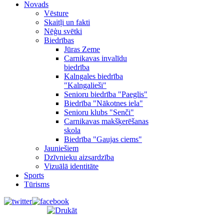
Novads
Vēsture
Skaitļi un fakti
Nēģu svētki
Biedrības
Jūras Zeme
Carnikavas invalīdu
biedrība
Kalngales biedrība
"Kalngalieši"
Senioru biedrība "Paeglis"
Biedrība "Nākotnes iela"
Senioru klubs "Senči"
Carnikavas makšķerēšanas
skola
Biedrība "Gaujas ciems"
Jauniešiem
Dzīvnieku aizsardzība
Vizuālā identitāte
Sports
Tūrisms