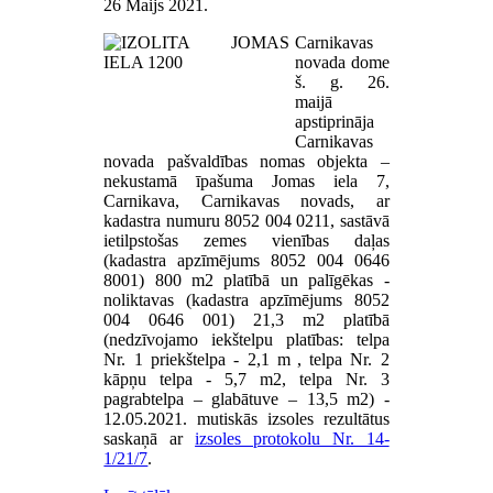
26 Maijs 2021
.
Carnikavas
novada dome
š. g. 26.
maijā
apstiprināja
Carnikavas
novada pašvaldības nomas objekta –
nekustamā īpašuma Jomas iela 7,
Carnikava, Carnikavas novads, ar
kadastra numuru 8052 004 0211, sastāvā
ietilpstošas zemes vienības daļas
(kadastra apzīmējums 8052 004 0646
8001) 800 m2 platībā un palīgēkas -
noliktavas (kadastra apzīmējums 8052
004 0646 001) 21,3 m2 platībā
(nedzīvojamo iekštelpu platības: telpa
Nr. 1 priekštelpa - 2,1 m
, telpa Nr. 2
kāpņu telpa - 5,7 m2, telpa Nr. 3
pagrabtelpa – glabātuve – 13,5 m2) -
12.05.2021. mutiskās izsoles rezultātus
saskaņā ar
izsoles protokolu Nr. 14-
1/21/7
.