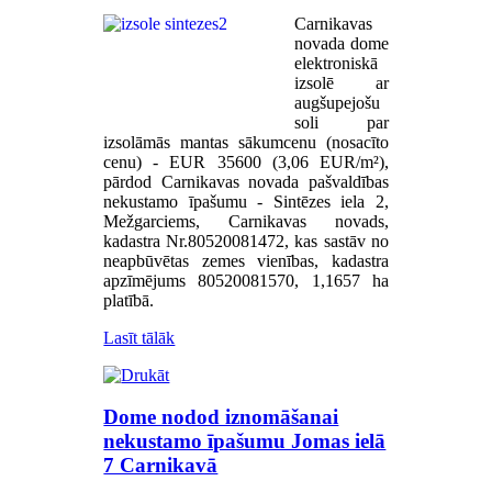
Carnikavas
novada dome
elektroniskā
izsolē ar
augšupejošu
soli par
izsolāmās mantas sākumcenu (nosacīto
cenu) - EUR 35600 (3,06 EUR/m²),
pārdod Carnikavas novada pašvaldības
nekustamo īpašumu - Sintēzes iela 2,
Mežgarciems, Carnikavas novads,
kadastra Nr.80520081472, kas sastāv no
neapbūvētas zemes vienības, kadastra
apzīmējums 80520081570, 1,1657 ha
platībā.
Lasīt tālāk
Dome nodod iznomāšanai
nekustamo īpašumu Jomas ielā
7 Carnikavā