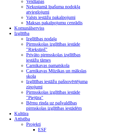
Veidlapas
Nekustamā īpašuma nodokļa
atvieglojumi
Valsts iestāžu pakalpojumi
Maksas pakalpojumu cenrādis
Komunālserviss
Izglītība
Izglītības nodaļa
Pirmsskolas izglītības iestāde
"Riekstiņš"
Privāto pirmsskolas izglītības
iestāžu tāmes
Carnikavas pamatskola
Carnikavas Mūzikas un mākslas
skola
Izglītības iestāžu pašnovērtējuma
ziņojumi
Pirmsskolas izglītības iestāde
"Piejūra"
Bērnu rinda uz pašvaldības
pirmskolas izglītības iestādēm
Kultūra
Attīstība
Projekti
ESF