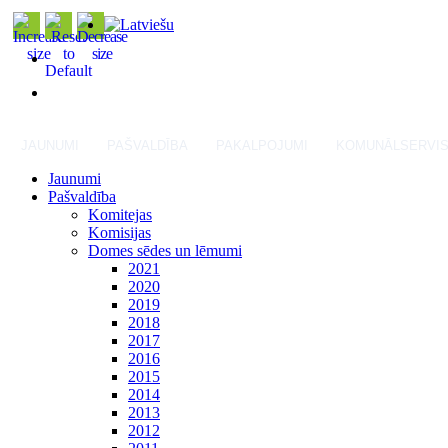
JAUNUMI
PAŠVALDĪBA
PAKALPOJUMI
KOMUNĀLSERVI
Jaunumi
Pašvaldība
Komitejas
Komisijas
Domes sēdes un lēmumi
2021
2020
2019
2018
2017
2016
2015
2014
2013
2012