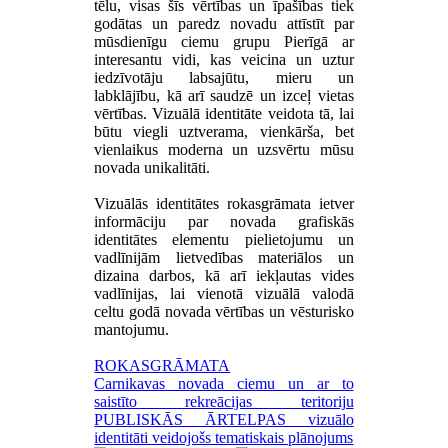
tēlu, visas šīs vērtības un īpašības tiek
godātas un paredz novadu attīstīt par
mūsdienīgu ciemu grupu Pierīgā ar
interesantu vidi, kas veicina un uztur
iedzīvotāju labsajūtu, mieru un
labklājību, kā arī saudzē un izceļ vietas
vērtības. Vizuālā identitāte veidota tā, lai
būtu viegli uztverama, vienkārša, bet
vienlaikus moderna un uzsvērtu mūsu
novada unikalitāti.
Vizuālās identitātes rokasgrāmata ietver
informāciju par novada grafiskās
identitātes elementu pielietojumu un
vadlīnijām lietvedības materiālos un
dizaina darbos, kā arī iekļautas vides
vadlīnijas, lai vienotā vizuālā valodā
celtu godā novada vērtības un vēsturisko
mantojumu.
ROKASGRĀMATA
Carnikavas novada ciemu un ar to
saistīto rekreācijas teritoriju
PUBLISKĀS ĀRTELPAS vizuālo
identitāti veidojošs tematiskais plānojums