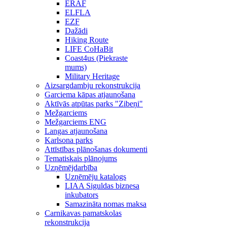
ERAF
ELFLA
EZF
Dažādi
Hiking Route
LIFE CoHaBit
Coast4us (Piekraste
mums)
Military Heritage
Aizsargdambju rekonstrukcija
Garciema kāpas atjaunošana
Aktīvās atpūtas parks "Zibeņi"
Mežgarciems
Mežgarciems ENG
Langas atjaunošana
Karlsona parks
Attīstības plānošanas dokumenti
Tematiskais plānojums
Uzņēmējdarbība
Uzņēmēju katalogs
LIAA Siguldas biznesa
inkubators
Samazināta nomas maksa
Carnikavas pamatskolas
rekonstrukcija