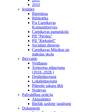
2011
2010
Iestādes
Bāriņtiesa
Bibliotēka
P/a Carnikavas
Komunālserviss
Carnikavas pamatskola
PII "Piejūra"
PII "Riekstiņš"
Sociālais dienests
Carnikavas Mūzikas un
mākslas skola
Būvvalde
Veidlapas
Teritorijas plānojums
(2018.-2028.)
Detālplānojumi
Lokālplānojumi
Plānotie sakaru tīkli
Nodevas
Pašvaldības policija
Aktualitātes
Biežāk uzdotie jautājumi
Dokumenti