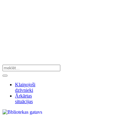
Klaiņojoši
dzīvnieki
Ārkārtas
situācijas