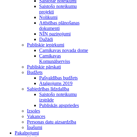
Saistošie noteikumi
Saistošo noteikumu
projekti
Nolikumi
Attīstības plānošanas
dokumenti
NĪN paziņojumi
Dažādi
Publiskie iepirkumi
Carnikavas novada dome
Carnikavas
Komunālserviss
Publiskie pārskati
Budžets
Pašvaldības budžets
Atalgojums 2019
Sabiedrības līdzdalība
Saistošo noteikumu
izstrāde
Publiskās apspriedes
Izsoles
Vakances
Personas datu aizsardzība
Īpašumi
Pakalpojumi