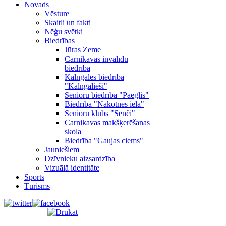
Novads
Vēsture
Skaitļi un fakti
Nēģu svētki
Biedrības
Jūras Zeme
Carnikavas invalīdu
biedrība
Kalngales biedrība
"Kalngalieši"
Senioru biedrība "Paeglis"
Biedrība "Nākotnes iela"
Senioru klubs "Senči"
Carnikavas makšķerēšanas
skola
Biedrība "Gaujas ciems"
Jauniešiem
Dzīvnieku aizsardzība
Vizuālā identitāte
Sports
Tūrisms