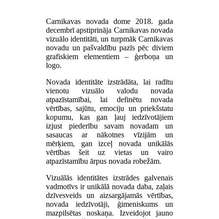
Carnikavas novada dome 2018. gada
decembrī
apstiprināja
Carnikavas novada
vizuālo identitāti, un turpmāk Carnikavas
novadu un pašvaldību pazīs pēc diviem
grafiskiem elementiem – ģerboņa un
logo.
Novada identitāte izstrādāta, lai radītu
vienotu vizuālo valodu novada
atpazīstamībai, lai definētu novada
vērtības, sajūtu, emociju un priekšstatu
kopumu, kas gan ļauj iedzīvotājiem
izjust piederību savam novadam un
sasaucas ar nākotnes vīzijām un
mērķiem, gan izceļ novada unikālās
vērtības šeit uz vietas un vairo
atpazīstamību ārpus novada robežām.
Vizuālās identitātes izstrādes galvenais
vadmotīvs ir unikālā novada daba, zaļais
dzīvesveids un aizsargājamās vērtības,
novada iedzīvotāji, ģimeniskums un
mazpilsētas noskaņa. Izveidojot jauno