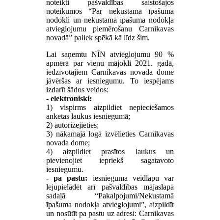
noteikti pašvaldības saistošajos
noteikumos “Par nekustamā īpašuma
nodokli un nekustamā īpašuma nodokļa
atvieglojumu piemērošanu Carnikavas
novadā” paliek spēkā kā līdz šim.
Lai saņemtu NĪN atvieglojumu 90 %
apmērā par vienu mājokli 2021. gadā,
iedzīvotājiem Carnikavas novada domē
jāvēršas ar iesniegumu. To iespējams
izdarīt šādos veidos:
- elektroniski:
1) vispirms aizpildiet nepieciešamos
anketas laukus iesniegumā;
2) autorizējieties;
3) nākamajā logā izvēlieties Carnikavas
novada dome;
4) aizpildiet prasītos laukus un
pievienojiet iepriekš sagatavoto
iesniegumu.
- pa pastu:
iesnieguma veidlapu var
lejupielādēt arī pašvaldības mājaslapā
sadaļā “Pakalpojumi/Nekustamā
īpašuma nodokļa atvieglojumi”, aizpildīt
un nosūtīt pa pastu uz adresi: Carnikavas