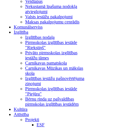
Veidlapas
Nekustamā īpašuma nodokļa
atvieglojumi
Valsts iestāžu pakalpojumi
Maksas pakalpojumu cenrādis
Komunālserviss
Izglītība
Izglītības nodaļa
Pirmsskolas izglītības iestāde
"Riekstiņš"
Privāto pirmsskolas izglītības
iestāžu tāmes
Carnikavas pamatskola
Carnikavas Mūzikas un mākslas
skola
Izglītības iestāžu pašnovērtējuma
ziņojumi
Pirmsskolas izglītības iestāde
"Piejūra"
Bērnu rinda uz pašvaldības
pirmskolas izglītības iestādēm
Kultūra
Attīstība
Projekti
ESF