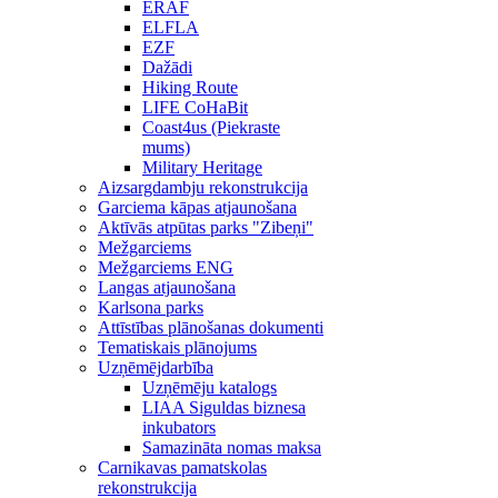
ERAF
ELFLA
EZF
Dažādi
Hiking Route
LIFE CoHaBit
Coast4us (Piekraste
mums)
Military Heritage
Aizsargdambju rekonstrukcija
Garciema kāpas atjaunošana
Aktīvās atpūtas parks "Zibeņi"
Mežgarciems
Mežgarciems ENG
Langas atjaunošana
Karlsona parks
Attīstības plānošanas dokumenti
Tematiskais plānojums
Uzņēmējdarbība
Uzņēmēju katalogs
LIAA Siguldas biznesa
inkubators
Samazināta nomas maksa
Carnikavas pamatskolas
rekonstrukcija