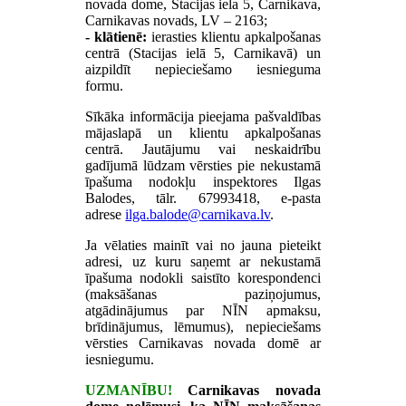
novada dome, Stacijas iela 5, Carnikava,
Carnikavas novads, LV – 2163;
- klātienē:
ierasties klientu apkalpošanas
centrā (Stacijas ielā 5, Carnikavā) un
aizpildīt nepieciešamo iesnieguma
formu.
Sīkāka informācija pieejama pašvaldības
mājaslapā un klientu apkalpošanas
centrā.
Jautājumu vai neskaidrību
gadījumā lūdzam vērsties pie nekustamā
īpašuma nodokļu inspektores Ilgas
Balodes, tālr. 67993418, e-pasta
adrese
.
Ja vēlaties mainīt vai no jauna pieteikt
adresi, uz kuru saņemt ar nekustamā
īpašuma nodokli saistīto korespondenci
(maksāšanas paziņojumus,
atgādinājumus par NĪN apmaksu,
brīdinājumus, lēmumus), nepieciešams
vērsties Carnikavas novada domē ar
iesniegumu.
UZMANĪBU!
Carnikavas novada