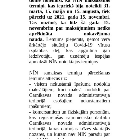
dome nolēmusi, ka NĪN maksāšanas
termiņi, kas iepriekš bija noteikti 31.
martā, 15. maijā un 15. augustā, tiek
pārcelti uz 2021. gada 15. novembri.
Tas nozīmē, ka līdz šā gada 15.
novembrim par maksājumiem netiks
aprēķināta nokavējuma
nauda.
Lēmums pieņemts, ņemot vērā
ārkārtējo situāciju Covid-19 vīrusa
izplatības dēļ, kas apgrūtina gan
iedzīvotāju, gan uzņēmēju iespējas
apmaksāt NĪN noteiktajos termiņos.
NĪN samaksas termiņa pārcelšanas
lēmums attiecas uz:
- visiem nekustamā īpašuma nodokļa
maksātājiem, kuri maksā nodokli par
Carnikavas novada administratīvajā
teritorijā esošajiem nekustamajiem
īpašumiem;
- komersantiem un fiziskajām personām,
kas reģistrējušas saimniecisko darbību
Carnikavas novada administratīvajā
teritorijā, kuras darbojas krīzes skartajās
nozarēs, un kurām nav NĪN parādu par