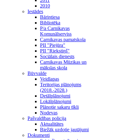
2011
2010
Iestādes
Bāriņtiesa
Bibliotēka
P/a Carnikavas
Komunālserviss
Carnikavas pamatskola
PII "Piejūra"
PII "Riekstiņš"
Sociālais dienests
Carnikavas Mūzikas un
mākslas skola
Būvvalde
Veidlapas
Teritorijas plānojums
(2018.-2028.)
Detālplānojumi
Lokālplānojumi
Plānotie sakaru tīkli
Nodevas
Pašvaldības policija
Aktualitātes
Biežāk uzdotie jautājumi
Dokumenti