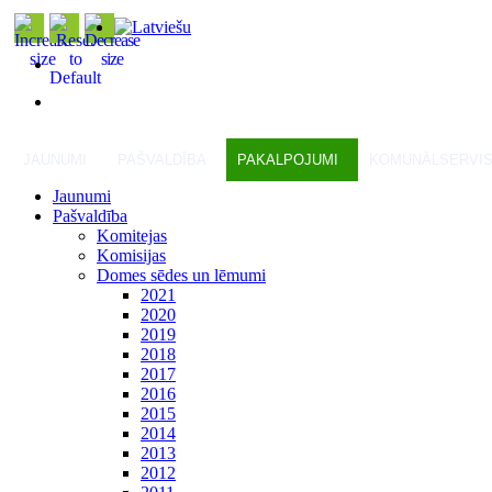
JAUNUMI
PAŠVALDĪBA
PAKALPOJUMI
KOMUNĀLSERVI
Jaunumi
Pašvaldība
Komitejas
Komisijas
Domes sēdes un lēmumi
2021
2020
2019
2018
2017
2016
2015
2014
2013
2012