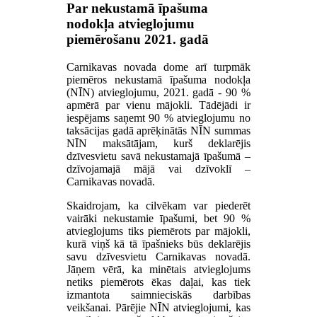
Par nekustamā īpašuma
nodokļa atvieglojumu
piemērošanu 2021. gadā
Carnikavas novada dome arī turpmāk
piemēros nekustamā īpašuma nodokļa
(NĪN) atvieglojumu, 2021. gadā - 90 %
apmērā par vienu mājokli. Tādējādi ir
iespējams saņemt 90 % atvieglojumu no
taksācijas gadā aprēķinātās NĪN summas
NĪN maksātājam, kurš deklarējis
dzīvesvietu savā nekustamajā īpašumā –
dzīvojamajā mājā vai dzīvoklī –
Carnikavas novadā.
Skaidrojam, ka cilvēkam var piederēt
vairāki nekustamie īpašumi, bet 90 %
atvieglojums tiks piemērots par mājokli,
kurā viņš kā tā īpašnieks būs deklarējis
savu dzīvesvietu Carnikavas novadā.
Jāņem vērā, ka minētais atvieglojums
netiks piemērots ēkas daļai, kas tiek
izmantota saimnieciskās darbības
veikšanai. Pārējie NĪN atvieglojumi, kas