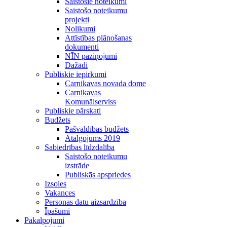
Saistošie noteikumi
Saistošo noteikumu
projekti
Nolikumi
Attīstības plānošanas
dokumenti
NĪN paziņojumi
Dažādi
Publiskie iepirkumi
Carnikavas novada dome
Carnikavas
Komunālserviss
Publiskie pārskati
Budžets
Pašvaldības budžets
Atalgojums 2019
Sabiedrības līdzdalība
Saistošo noteikumu
izstrāde
Publiskās apspriedes
Izsoles
Vakances
Personas datu aizsardzība
Īpašumi
Pakalpojumi