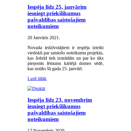
Iespēja līdz 25. janvārim
iesniegt priekšlikumus
pašvaldības saistošajiem
noteikumiem
20 Janvāris 2021
.
Novada iedzīvotājiem ir iespēja izteikt
viedokli par saistošo noteikumu projektu,
kas šobrīd tiek izstrādāts un par ko tiks
pieņemts lēmums kārtējā domes sēdē,
kas notiks šā gada 25. janvārī.
Lasīt tālāk
Iespēja līdz 23. novembrim
iesniegt priekšlikumus
pašvaldības saistošajiem
noteikumiem
17 Novembris 2020
.