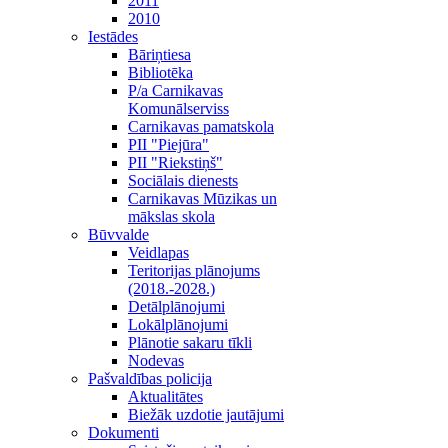
2011
2010
Iestādes
Bāriņtiesa
Bibliotēka
P/a Carnikavas
Komunālserviss
Carnikavas pamatskola
PII "Piejūra"
PII "Riekstiņš"
Sociālais dienests
Carnikavas Mūzikas un
mākslas skola
Būvvalde
Veidlapas
Teritorijas plānojums
(2018.-2028.)
Detālplānojumi
Lokālplānojumi
Plānotie sakaru tīkli
Nodevas
Pašvaldības policija
Aktualitātes
Biežāk uzdotie jautājumi
Dokumenti