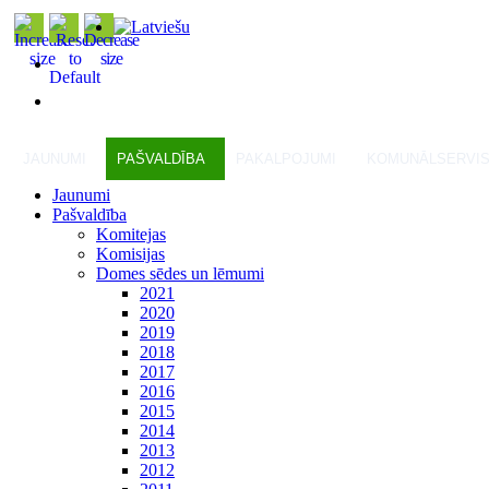
JAUNUMI
PAŠVALDĪBA
PAKALPOJUMI
KOMUNĀLSERVI
Jaunumi
Pašvaldība
Komitejas
Komisijas
Domes sēdes un lēmumi
2021
2020
2019
2018
2017
2016
2015
2014
2013
2012