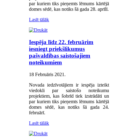
par kuriem tiks pieņemts lēmums kārtējā
domes sēdē, kas notiks šā gada 28. aprīlī.
Lasīt tālāk
Iespēja līdz 22. februārim
iesniegt priekšlikumus
pašvaldības saistošajiem
noteikumiem
18 Februāris 2021
.
Novada iedzīvotājiem ir iespēja izteikt
viedokli par saistošo noteikumu
projektiem, kas šobrīd tiek izstrādāti un
par kuriem tiks pieņemts lēmums kārtējā
domes sēdē, kas notiks šā gada 24.
februārī.
Lasīt tālāk