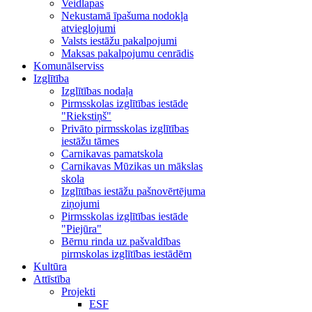
Veidlapas
Nekustamā īpašuma nodokļa
atvieglojumi
Valsts iestāžu pakalpojumi
Maksas pakalpojumu cenrādis
Komunālserviss
Izglītība
Izglītības nodaļa
Pirmsskolas izglītības iestāde
"Riekstiņš"
Privāto pirmsskolas izglītības
iestāžu tāmes
Carnikavas pamatskola
Carnikavas Mūzikas un mākslas
skola
Izglītības iestāžu pašnovērtējuma
ziņojumi
Pirmsskolas izglītības iestāde
"Piejūra"
Bērnu rinda uz pašvaldības
pirmskolas izglītības iestādēm
Kultūra
Attīstība
Projekti
ESF