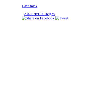
Lasīt tālāk
1
2
3
4
5
6
7
8
9
10
»
Beigas