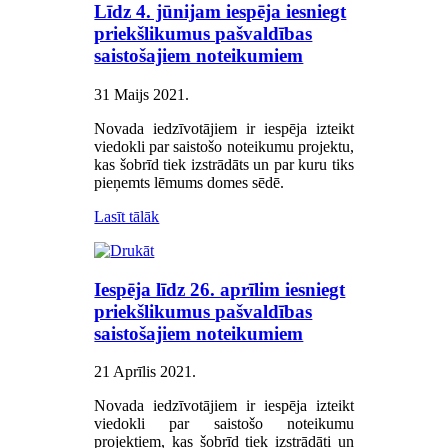
Līdz 4. jūnijam iespēja iesniegt
priekšlikumus pašvaldības
saistošajiem noteikumiem
31 Maijs 2021
.
Novada iedzīvotājiem ir iespēja izteikt
viedokli par saistošo noteikumu projektu,
kas šobrīd tiek izstrādāts un par kuru tiks
pieņemts lēmums domes sēdē.
Lasīt tālāk
Iespēja līdz 26. aprīlim iesniegt
priekšlikumus pašvaldības
saistošajiem noteikumiem
21 Aprīlis 2021
.
Novada iedzīvotājiem ir iespēja izteikt
viedokli par saistošo noteikumu
projektiem, kas šobrīd tiek izstrādāti un