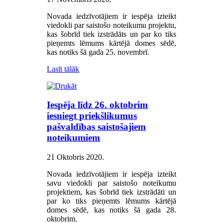
Novada iedzīvotājiem ir iespēja izteikt
viedokli par saistošo noteikumu projektu,
kas šobrīd tiek izstrādāts un par ko tiks
pieņemts lēmums kārtējā domes sēdē,
kas notiks šā gada 25. novembrī.
Lasīt tālāk
Iespēja līdz 26. oktobrim
iesniegt priekšlikumus
pašvaldības saistošajiem
noteikumiem
21 Oktobris 2020
.
Novada iedzīvotājiem ir iespēja izteikt
savu viedokli par saistošo noteikumu
projektiem, kas šobrīd tiek izstrādāti un
par ko tiks pieņemts lēmums kārtējā
domes sēdē, kas notiks šā gada 28.
oktobrim.