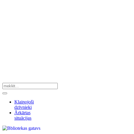
Klaiņojoši
dzīvnieki
Ārkārtas
situācijas