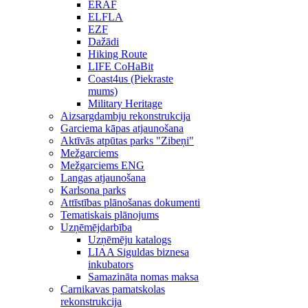
ERAF
ELFLA
EZF
Dažādi
Hiking Route
LIFE CoHaBit
Coast4us (Piekraste
mums)
Military Heritage
Aizsargdambju rekonstrukcija
Garciema kāpas atjaunošana
Aktīvās atpūtas parks "Zibeņi"
Mežgarciems
Mežgarciems ENG
Langas atjaunošana
Karlsona parks
Attīstības plānošanas dokumenti
Tematiskais plānojums
Uzņēmējdarbība
Uzņēmēju katalogs
LIAA Siguldas biznesa
inkubators
Samazināta nomas maksa
Carnikavas pamatskolas
rekonstrukcija