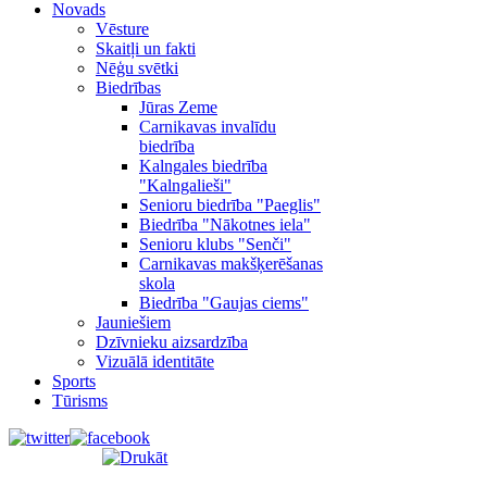
Novads
Vēsture
Skaitļi un fakti
Nēģu svētki
Biedrības
Jūras Zeme
Carnikavas invalīdu
biedrība
Kalngales biedrība
"Kalngalieši"
Senioru biedrība "Paeglis"
Biedrība "Nākotnes iela"
Senioru klubs "Senči"
Carnikavas makšķerēšanas
skola
Biedrība "Gaujas ciems"
Jauniešiem
Dzīvnieku aizsardzība
Vizuālā identitāte
Sports
Tūrisms