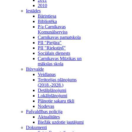
2011
2010
Iestādes
Bāriņtiesa
Bibliotēka
P/a Carnikavas
Komunālserviss
Carnikavas pamatskola
PII "Piejūra"
PII "Riekstiņš"
Sociālais dienests
Carnikavas Mūzikas un
mākslas skola
Būvvalde
Veidlapas
Teritorijas plānojums
(2018.-2028.)
Detālplānojumi
Lokālplānojumi
Plānotie sakaru tīkli
Nodevas
Pašvaldības policija
Aktualitātes
Biežāk uzdotie jautājumi
Dokumenti