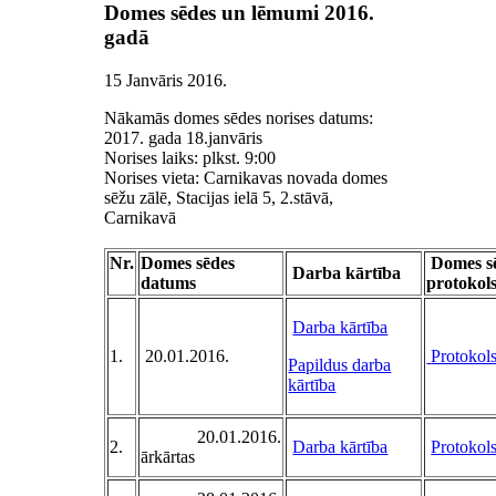
Domes sēdes un lēmumi 2016.
gadā
15 Janvāris 2016
.
Nākamās domes sēdes norises datums:
2017. gada 18.janvāris
Norises laiks: plkst. 9:00
Norises vieta: Carnikavas novada domes
sēžu zālē, Stacijas ielā 5, 2.stāvā,
Carnikavā
Nr.
Domes sēdes
Domes s
Darba kārtība
datums
protokol
Darba kārtība
1.
20.01.2016.
Protokol
Papildus darba
kārtība
20.01.2016.
2.
Darba kārtība
Protokol
ārkārtas