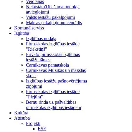
Veidlapas
Nekustamā īpašuma nodokļa
atvieglojumi
Valsts iestāžu pakalpojumi
Maksas pakalpojumu cenrādis
Komunālserviss
Izglītība
Izglītības nodaļa
Pirmsskolas izglītības iestāde
"Riekstiņš"
Privāto pirmsskolas izglītības
iestāžu tāmes
Carnikavas pamatskola
Carnikavas Mūzikas un mākslas
skola
Izglītības iestāžu pašnovērtējuma
ziņojumi
Pirmsskolas izglītības iestāde
"Piejūra"
Bērnu rinda uz pašvaldības
pirmskolas izglītības iestādēm
Kultūra
Attīstība
Projekti
ESF