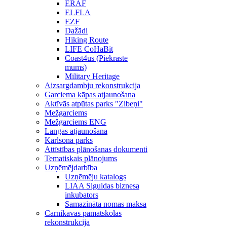
ERAF
ELFLA
EZF
Dažādi
Hiking Route
LIFE CoHaBit
Coast4us (Piekraste
mums)
Military Heritage
Aizsargdambju rekonstrukcija
Garciema kāpas atjaunošana
Aktīvās atpūtas parks "Zibeņi"
Mežgarciems
Mežgarciems ENG
Langas atjaunošana
Karlsona parks
Attīstības plānošanas dokumenti
Tematiskais plānojums
Uzņēmējdarbība
Uzņēmēju katalogs
LIAA Siguldas biznesa
inkubators
Samazināta nomas maksa
Carnikavas pamatskolas
rekonstrukcija