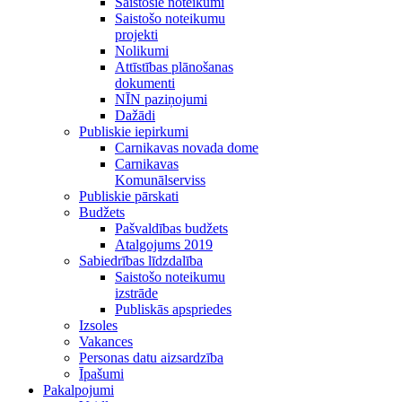
Saistošie noteikumi
Saistošo noteikumu
projekti
Nolikumi
Attīstības plānošanas
dokumenti
NĪN paziņojumi
Dažādi
Publiskie iepirkumi
Carnikavas novada dome
Carnikavas
Komunālserviss
Publiskie pārskati
Budžets
Pašvaldības budžets
Atalgojums 2019
Sabiedrības līdzdalība
Saistošo noteikumu
izstrāde
Publiskās apspriedes
Izsoles
Vakances
Personas datu aizsardzība
Īpašumi
Pakalpojumi