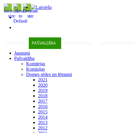
JAUNUMI
PAŠVALDĪBA
PAKALPOJUMI
KOMUNĀLSERVI
Jaunumi
Pašvaldība
Komitejas
Komisijas
Domes sēdes un lēmumi
2021
2020
2019
2018
2017
2016
2015
2014
2013
2012