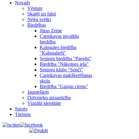
Novads
Vēsture
Skaitļi un fakti
Nēģu svētki
Biedrības
Jūras Zeme
Carnikavas invalīdu
biedrība
Kalngales biedrība
"Kalngalieši"
Senioru biedrība "Paeglis"
Biedrība "Nākotnes iela"
Senioru klubs "Senči"
Carnikavas makšķerēšanas
skola
Biedrība "Gaujas ciems"
Jauniešiem
Dzīvnieku aizsardzība
Vizuālā identitāte
Sports
Tūrisms