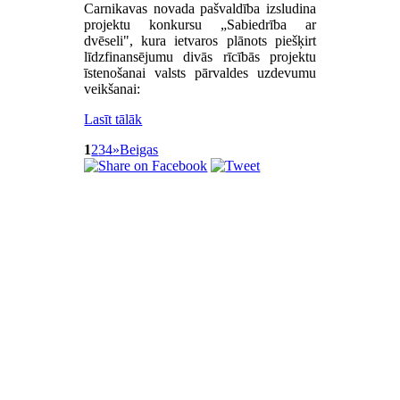
Carnikavas novada pašvaldība izsludina
projektu konkursu „Sabiedrība ar
dvēseli", kura ietvaros plānots piešķirt
līdzfinansējumu divās rīcībās projektu
īstenošanai valsts pārvaldes uzdevumu
veikšanai:
Lasīt tālāk
1
2
3
4
»
Beigas