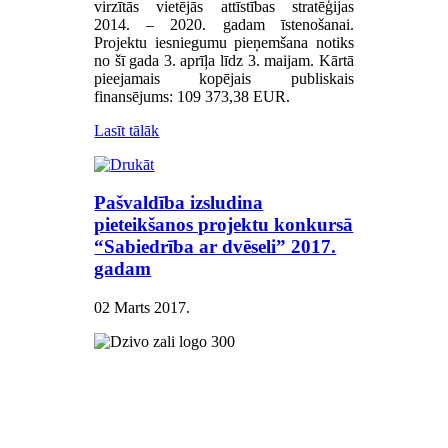
virzītās vietējās attīstības stratēģijas
2014. – 2020. gadam īstenošanai.
Projektu iesniegumu pieņemšana notiks
no šī gada 3. aprīļa līdz 3. maijam. Kārtā
pieejamais kopējais publiskais
finansējums: 109 373,38 EUR.
Lasīt tālāk
Pašvaldība izsludina
pieteikšanos projektu konkursā
“Sabiedrība ar dvēseli” 2017.
gadam
02 Marts 2017
.