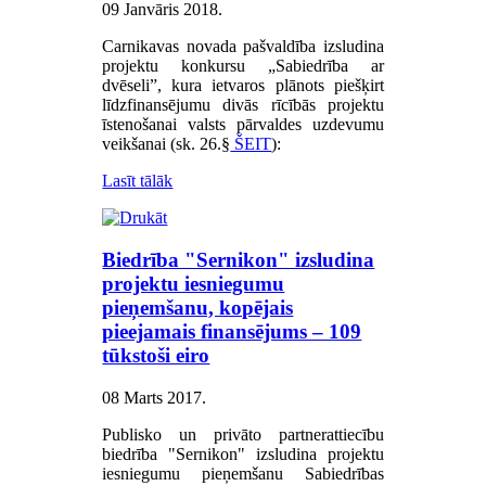
09 Janvāris 2018
.
Carnikavas novada pašvaldība izsludina
projektu konkursu „Sabiedrība ar
dvēseli”, kura ietvaros plānots piešķirt
līdzfinansējumu divās rīcībās projektu
īstenošanai valsts pārvaldes uzdevumu
veikšanai (sk. 26.§
ŠEIT
):
Lasīt tālāk
Biedrība "Sernikon" izsludina
projektu iesniegumu
pieņemšanu, kopējais
pieejamais finansējums – 109
tūkstoši eiro
08 Marts 2017
.
Publisko un privāto partnerattiecību
biedrība "Sernikon" izsludina projektu
iesniegumu pieņemšanu Sabiedrības