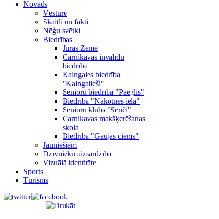
Novads
Vēsture
Skaitļi un fakti
Nēģu svētki
Biedrības
Jūras Zeme
Carnikavas invalīdu
biedrība
Kalngales biedrība
"Kalngalieši"
Senioru biedrība "Paeglis"
Biedrība "Nākotnes iela"
Senioru klubs "Senči"
Carnikavas makšķerēšanas
skola
Biedrība "Gaujas ciems"
Jauniešiem
Dzīvnieku aizsardzība
Vizuālā identitāte
Sports
Tūrisms