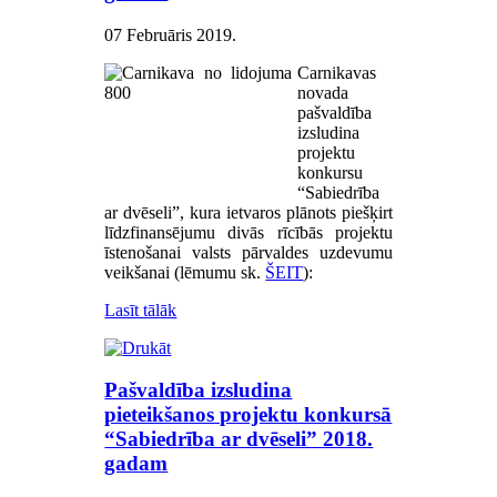
07 Februāris 2019
.
Carnikavas
novada
pašvaldība
izsludina
projektu
konkursu
“Sabiedrība
ar dvēseli”, kura ietvaros plānots piešķirt
līdzfinansējumu divās rīcībās projektu
īstenošanai valsts pārvaldes uzdevumu
veikšanai (lēmumu sk.
ŠEIT
):
Lasīt tālāk
Pašvaldība izsludina
pieteikšanos projektu konkursā
“Sabiedrība ar dvēseli” 2018.
gadam