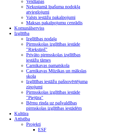
Veidlapas
Nekustamā īpašuma nodokļa
atvieglojumi
Valsts iestāžu pakalpojumi
Maksas pakalpojumu cenrādis
Komunālserviss
Izglītība
Izglītības nodaļa
Pirmsskolas izglītības iestāde
"Riekstiņš"
Privāto pirmsskolas izglītības
iestāžu tāmes
Carnikavas pamatskola
Carnikavas Mūzikas un mākslas
skola
Izglītības iestāžu pašnovērtējuma
ziņojumi
Pirmsskolas izglītības iestāde
"Piejūra"
Bērnu rinda uz pašvaldības
pirmskolas izglītības iestādēm
Kultūra
Attīstība
Projekti
ESF