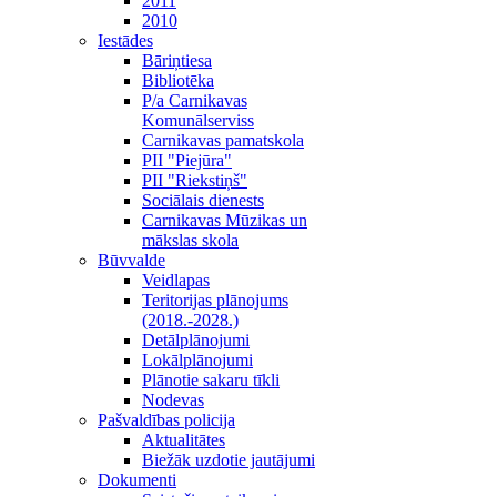
2011
2010
Iestādes
Bāriņtiesa
Bibliotēka
P/a Carnikavas
Komunālserviss
Carnikavas pamatskola
PII "Piejūra"
PII "Riekstiņš"
Sociālais dienests
Carnikavas Mūzikas un
mākslas skola
Būvvalde
Veidlapas
Teritorijas plānojums
(2018.-2028.)
Detālplānojumi
Lokālplānojumi
Plānotie sakaru tīkli
Nodevas
Pašvaldības policija
Aktualitātes
Biežāk uzdotie jautājumi
Dokumenti