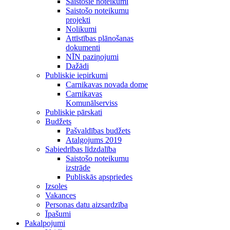
Saistošie noteikumi
Saistošo noteikumu
projekti
Nolikumi
Attīstības plānošanas
dokumenti
NĪN paziņojumi
Dažādi
Publiskie iepirkumi
Carnikavas novada dome
Carnikavas
Komunālserviss
Publiskie pārskati
Budžets
Pašvaldības budžets
Atalgojums 2019
Sabiedrības līdzdalība
Saistošo noteikumu
izstrāde
Publiskās apspriedes
Izsoles
Vakances
Personas datu aizsardzība
Īpašumi
Pakalpojumi