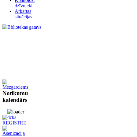
Klaiņojoši
dzīvnieki
Ārkārtas
situācijas
Notikumu
kalendārs