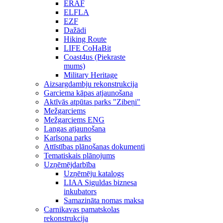
ERAF
ELFLA
EZF
Dažādi
Hiking Route
LIFE CoHaBit
Coast4us (Piekraste
mums)
Military Heritage
Aizsargdambju rekonstrukcija
Garciema kāpas atjaunošana
Aktīvās atpūtas parks "Zibeņi"
Mežgarciems
Mežgarciems ENG
Langas atjaunošana
Karlsona parks
Attīstības plānošanas dokumenti
Tematiskais plānojums
Uzņēmējdarbība
Uzņēmēju katalogs
LIAA Siguldas biznesa
inkubators
Samazināta nomas maksa
Carnikavas pamatskolas
rekonstrukcija