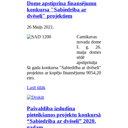
Dome apstiprina finansējumu
konkursa "Sabiedrība ar
dvēseli" projektiem
26 Maijs 2021
.
Carnikavas
novada dome
š. g. 26.
maija domes
sēdē
apstiprināja
šā gada konkursa "Sabiedrība ar dvēseli"
projektus ar kopējo finansējumu 9054,20
eiro.
Lasīt tālāk
Pašvaldība izsludina
pieteikšanos projektu konkursā
“Sabiedrība ar dvēseli” 2020.
gadam