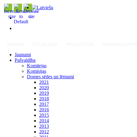
JAUNUMI
PAŠVALDĪBA
PAKALPOJUMI
KOMUNĀLSERVI
Jaunumi
Pašvaldība
Komitejas
Komisijas
Domes sēdes un lēmumi
2021
2020
2019
2018
2017
2016
2015
2014
2013
2012