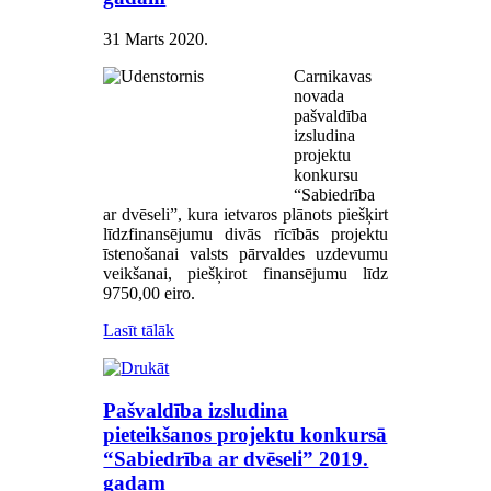
31 Marts 2020
.
Carnikavas
novada
pašvaldība
izsludina
projektu
konkursu
“Sabiedrība
ar dvēseli”, kura ietvaros plānots piešķirt
līdzfinansējumu divās rīcībās projektu
īstenošanai valsts pārvaldes uzdevumu
veikšanai, piešķirot finansējumu līdz
9750,00 eiro.
Lasīt tālāk
Pašvaldība izsludina
pieteikšanos projektu konkursā
“Sabiedrība ar dvēseli” 2019.
gadam