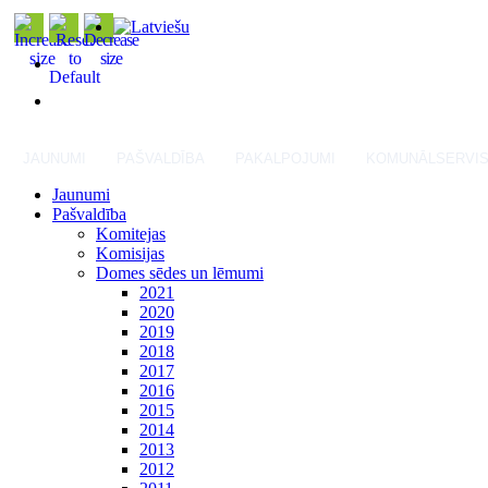
JAUNUMI
PAŠVALDĪBA
PAKALPOJUMI
KOMUNĀLSERVI
Jaunumi
Pašvaldība
Komitejas
Komisijas
Domes sēdes un lēmumi
2021
2020
2019
2018
2017
2016
2015
2014
2013
2012