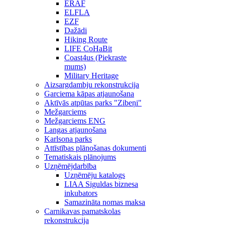
ERAF
ELFLA
EZF
Dažādi
Hiking Route
LIFE CoHaBit
Coast4us (Piekraste
mums)
Military Heritage
Aizsargdambju rekonstrukcija
Garciema kāpas atjaunošana
Aktīvās atpūtas parks "Zibeņi"
Mežgarciems
Mežgarciems ENG
Langas atjaunošana
Karlsona parks
Attīstības plānošanas dokumenti
Tematiskais plānojums
Uzņēmējdarbība
Uzņēmēju katalogs
LIAA Siguldas biznesa
inkubators
Samazināta nomas maksa
Carnikavas pamatskolas
rekonstrukcija