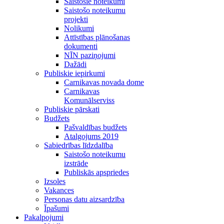
Saistošie noteikumi
Saistošo noteikumu
projekti
Nolikumi
Attīstības plānošanas
dokumenti
NĪN paziņojumi
Dažādi
Publiskie iepirkumi
Carnikavas novada dome
Carnikavas
Komunālserviss
Publiskie pārskati
Budžets
Pašvaldības budžets
Atalgojums 2019
Sabiedrības līdzdalība
Saistošo noteikumu
izstrāde
Publiskās apspriedes
Izsoles
Vakances
Personas datu aizsardzība
Īpašumi
Pakalpojumi