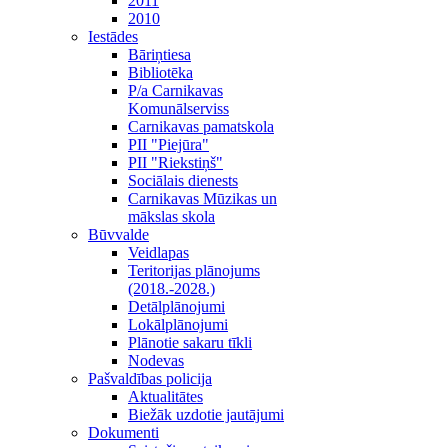
2011
2010
Iestādes
Bāriņtiesa
Bibliotēka
P/a Carnikavas
Komunālserviss
Carnikavas pamatskola
PII "Piejūra"
PII "Riekstiņš"
Sociālais dienests
Carnikavas Mūzikas un
mākslas skola
Būvvalde
Veidlapas
Teritorijas plānojums
(2018.-2028.)
Detālplānojumi
Lokālplānojumi
Plānotie sakaru tīkli
Nodevas
Pašvaldības policija
Aktualitātes
Biežāk uzdotie jautājumi
Dokumenti