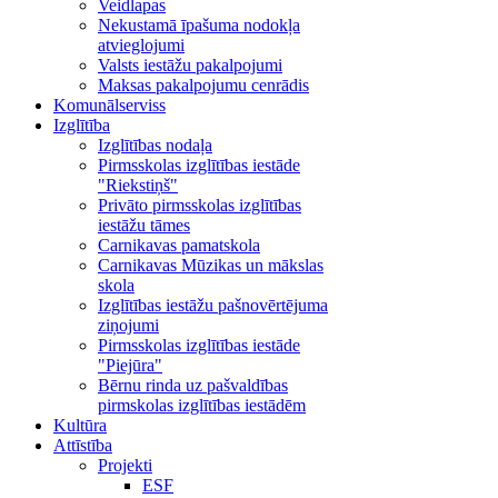
Veidlapas
Nekustamā īpašuma nodokļa
atvieglojumi
Valsts iestāžu pakalpojumi
Maksas pakalpojumu cenrādis
Komunālserviss
Izglītība
Izglītības nodaļa
Pirmsskolas izglītības iestāde
"Riekstiņš"
Privāto pirmsskolas izglītības
iestāžu tāmes
Carnikavas pamatskola
Carnikavas Mūzikas un mākslas
skola
Izglītības iestāžu pašnovērtējuma
ziņojumi
Pirmsskolas izglītības iestāde
"Piejūra"
Bērnu rinda uz pašvaldības
pirmskolas izglītības iestādēm
Kultūra
Attīstība
Projekti
ESF