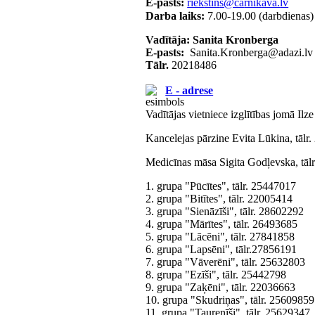
E-pasts:
Darba laiks:
7.00-19.00 (darbdienas
Vadītāja: Sanita Kronberga
E-pasts:
Tālr.
20218486
E - adrese
Vadītājas vietniece izglītības jomā Ilz
Kancelejas pārzine Evita Lūkina, tālr
Medicīnas māsa Sigita Godļevska, tāl
1. grupa "Pūcītes", tālr. 25447017
2. grupa "Bitītes", tālr. 22005414
3. grupa "Sienāzīši", tālr. 28602292
4. grupa "Mārītes", tālr. 26493685
5. grupa "Lācēni", tālr. 27841858
6. grupa "Lapsēni", tālr.27856191
7. grupa "Vāverēni", tālr. 25632803
8. grupa "Ezīši", tālr. 25442798
9. grupa "Zaķēni", tālr. 22036663
10. grupa "Skudriņas", tālr. 25609859
11. grupa "Taurenīši", tālr. 25629347