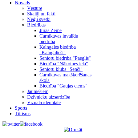
Novads
Vēsture
Skaitļi un fakti
Nēģu svētki
Biedrības
Jūras Zeme
Carnikavas invalīdu
biedrība
Kalngales biedrība
"Kalngalieši"
Senioru biedrība "Paeglis"
Biedrība "Nākotnes iela"
Senioru klubs "Senči"
Carnikavas makšķerēšanas
skola
Biedrība "Gaujas ciems"
Jauniešiem
Dzīvnieku aizsardzība
Vizuālā identitāte
Sports
Tūrisms