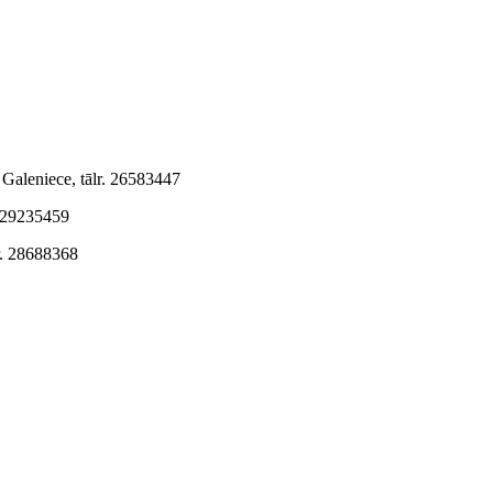
)
e Galeniece, tālr. 26583447
. 29235459
r. 28688368