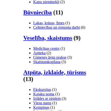
Kapu pieminekļi
(2)
Būvniecība
(11)
Lakas, krāsas, līmes
(1)
Celtniecības un remonta darbi
(6)
Veselība, skaistums
(9)
Medicīnas centrs
(1)
Aptieka
(2)
Ģimenes ārsta prakse
(3)
Skaistumkopšana
(3)
Atpūta, izklaide, tūrisms
(13)
Ekskursijas
(1)
Kajaku noma
(1)
Izjādes ar zirgiem
(3)
Viesu nams
(1)
Kempings
(1)