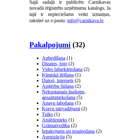
Šajā sadaļā ir publicēts Carnikavas
novadā rēģistrēto uzņēmumu katalogs.
Ja
tajā ir nepieciešams veikt izmaiņas,
rakstiet uz e-pastu:
Pakalpojumi
(32)
Apbedīšana
(1)
Dizains, foto
(2)
Vides labiekārtošana
(2)
Ķīmiskā tīrīšana
(1)
Datori, internets
(2)
Apģērbu šūšana
(2)
Nekustamais īpašums,
apsaimniekošana
(5)
Apavu labošana
(1)
Kravu pārvadājumi
(2)
Tulks
(1)
Atslēdznieks
(1)
Grāmatvedība
(2)
Iepakojums un iesaiņošana
(2)
Asenizācija
(5)