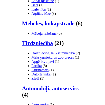
Laivu piestātne
(1)
Bārs
(1)
Kafejnīca
(1)
Atpūtas bāze
(3)
Mēbeles, kokapstrāde
(6)
Mēbeļu ražošana
(6)
Tirdzniecība
(21)
Dārzniecība, lauksaimniecība
(2)
Makšķernieku un zoo preces
(1)
Apģērbs, apavi
(1)
Pārtika
(8)
Kurināmais
(1)
Datortehnika
(1)
Ziedi
(1)
Automobiļi, autoserviss
(4)
Autoserviss
(3)