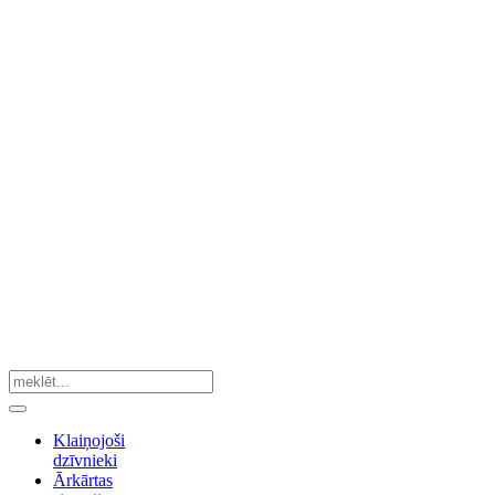
Klaiņojoši
dzīvnieki
Ārkārtas