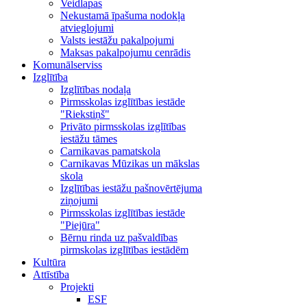
Veidlapas
Nekustamā īpašuma nodokļa
atvieglojumi
Valsts iestāžu pakalpojumi
Maksas pakalpojumu cenrādis
Komunālserviss
Izglītība
Izglītības nodaļa
Pirmsskolas izglītības iestāde
"Riekstiņš"
Privāto pirmsskolas izglītības
iestāžu tāmes
Carnikavas pamatskola
Carnikavas Mūzikas un mākslas
skola
Izglītības iestāžu pašnovērtējuma
ziņojumi
Pirmsskolas izglītības iestāde
"Piejūra"
Bērnu rinda uz pašvaldības
pirmskolas izglītības iestādēm
Kultūra
Attīstība
Projekti
ESF