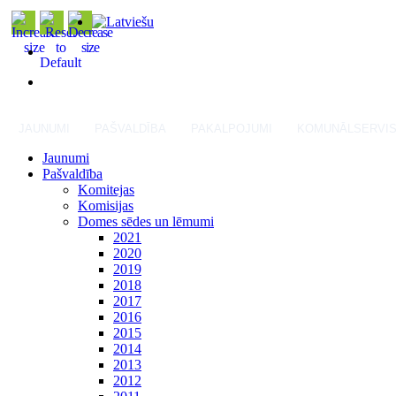
JAUNUMI
PAŠVALDĪBA
PAKALPOJUMI
KOMUNĀLSERVI
Jaunumi
Pašvaldība
Komitejas
Komisijas
Domes sēdes un lēmumi
2021
2020
2019
2018
2017
2016
2015
2014
2013
2012