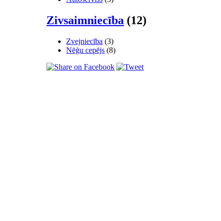
Zivsaimniecība
(12)
Zvejniecība
(3)
Nēģu cepējs
(8)