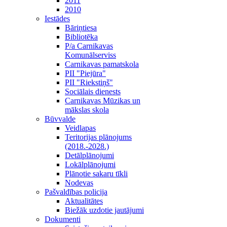
2011
2010
Iestādes
Bāriņtiesa
Bibliotēka
P/a Carnikavas
Komunālserviss
Carnikavas pamatskola
PII "Piejūra"
PII "Riekstiņš"
Sociālais dienests
Carnikavas Mūzikas un
mākslas skola
Būvvalde
Veidlapas
Teritorijas plānojums
(2018.-2028.)
Detālplānojumi
Lokālplānojumi
Plānotie sakaru tīkli
Nodevas
Pašvaldības policija
Aktualitātes
Biežāk uzdotie jautājumi
Dokumenti