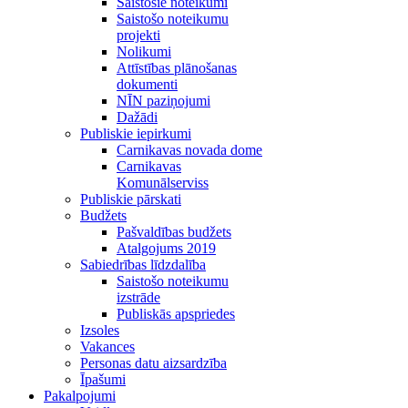
Saistošie noteikumi
Saistošo noteikumu
projekti
Nolikumi
Attīstības plānošanas
dokumenti
NĪN paziņojumi
Dažādi
Publiskie iepirkumi
Carnikavas novada dome
Carnikavas
Komunālserviss
Publiskie pārskati
Budžets
Pašvaldības budžets
Atalgojums 2019
Sabiedrības līdzdalība
Saistošo noteikumu
izstrāde
Publiskās apspriedes
Izsoles
Vakances
Personas datu aizsardzība
Īpašumi
Pakalpojumi