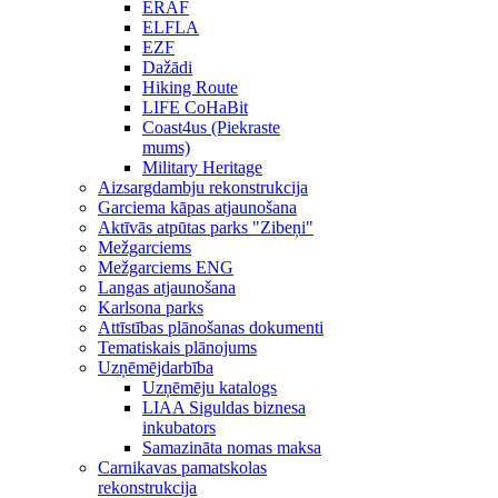
ERAF
ELFLA
EZF
Dažādi
Hiking Route
LIFE CoHaBit
Coast4us (Piekraste
mums)
Military Heritage
Aizsargdambju rekonstrukcija
Garciema kāpas atjaunošana
Aktīvās atpūtas parks "Zibeņi"
Mežgarciems
Mežgarciems ENG
Langas atjaunošana
Karlsona parks
Attīstības plānošanas dokumenti
Tematiskais plānojums
Uzņēmējdarbība
Uzņēmēju katalogs
LIAA Siguldas biznesa
inkubators
Samazināta nomas maksa
Carnikavas pamatskolas
rekonstrukcija