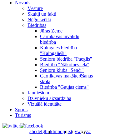
Novads
Vēsture
Skaitļi un fakti
Nēģu svētki
Biedrības
Jūras Zeme
Carnikavas invalīdu
biedrība
Kalngales biedrība
"Kalngalieši"
Senioru biedrība "Paeglis"
Biedrība "Nākotnes iela"
Senioru klubs "Senči"
Carnikavas makšķerēšanas
skola
Biedrība "Gaujas ciems"
Jauniešiem
Dzīvnieku aizsardzība
Vizuālā identitāte
Sports
Tūrisms
a
b
c
d
e
f
g
h
i
j
k
l
m
n
o
p
q
r
s
t
u
v
w
x
y
z
#