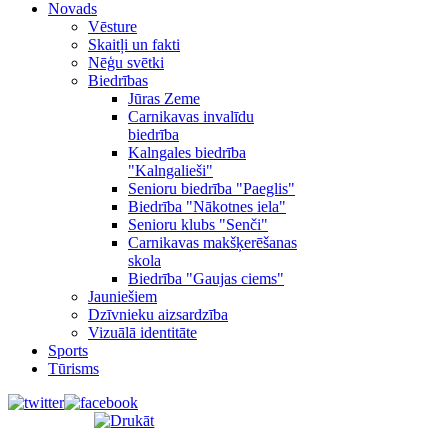
Novads
Vēsture
Skaitļi un fakti
Nēģu svētki
Biedrības
Jūras Zeme
Carnikavas invalīdu
biedrība
Kalngales biedrība
"Kalngalieši"
Senioru biedrība "Paeglis"
Biedrība "Nākotnes iela"
Senioru klubs "Senči"
Carnikavas makšķerēšanas
skola
Biedrība "Gaujas ciems"
Jauniešiem
Dzīvnieku aizsardzība
Vizuālā identitāte
Sports
Tūrisms