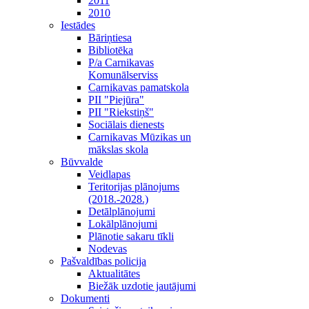
2011
2010
Iestādes
Bāriņtiesa
Bibliotēka
P/a Carnikavas
Komunālserviss
Carnikavas pamatskola
PII "Piejūra"
PII "Riekstiņš"
Sociālais dienests
Carnikavas Mūzikas un
mākslas skola
Būvvalde
Veidlapas
Teritorijas plānojums
(2018.-2028.)
Detālplānojumi
Lokālplānojumi
Plānotie sakaru tīkli
Nodevas
Pašvaldības policija
Aktualitātes
Biežāk uzdotie jautājumi
Dokumenti