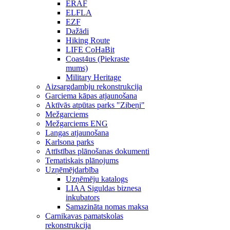
ERAF
ELFLA
EZF
Dažādi
Hiking Route
LIFE CoHaBit
Coast4us (Piekraste
mums)
Military Heritage
Aizsargdambju rekonstrukcija
Garciema kāpas atjaunošana
Aktīvās atpūtas parks "Zibeņi"
Mežgarciems
Mežgarciems ENG
Langas atjaunošana
Karlsona parks
Attīstības plānošanas dokumenti
Tematiskais plānojums
Uzņēmējdarbība
Uzņēmēju katalogs
LIAA Siguldas biznesa
inkubators
Samazināta nomas maksa
Carnikavas pamatskolas
rekonstrukcija