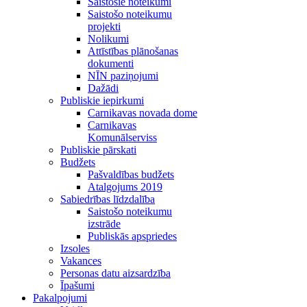
Saistošie noteikumi
Saistošo noteikumu
projekti
Nolikumi
Attīstības plānošanas
dokumenti
NĪN paziņojumi
Dažādi
Publiskie iepirkumi
Carnikavas novada dome
Carnikavas
Komunālserviss
Publiskie pārskati
Budžets
Pašvaldības budžets
Atalgojums 2019
Sabiedrības līdzdalība
Saistošo noteikumu
izstrāde
Publiskās apspriedes
Izsoles
Vakances
Personas datu aizsardzība
Īpašumi
Pakalpojumi