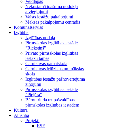
Veidlapas
Nekustamā īpašuma nodokļa
atvieglojumi
Valsts iestāžu pakalpojumi
Maksas pakalpojumu cenrādis
Komunālserviss
Izglītība
Izglītības nodaļa
Pirmsskolas izglītības iestāde
"Riekstiņš"
Privāto pirmsskolas izglītības
iestāžu tāmes
Carnikavas pamatskola
Carnikavas Mūzikas un mākslas
skola
Izglītības iestāžu pašnovērtējuma
ziņojumi
Pirmsskolas izglītības iestāde
"Piejūra"
Bērnu rinda uz pašvaldības
pirmskolas izglītības iestādēm
Kultūra
Attīstība
Projekti
ESF