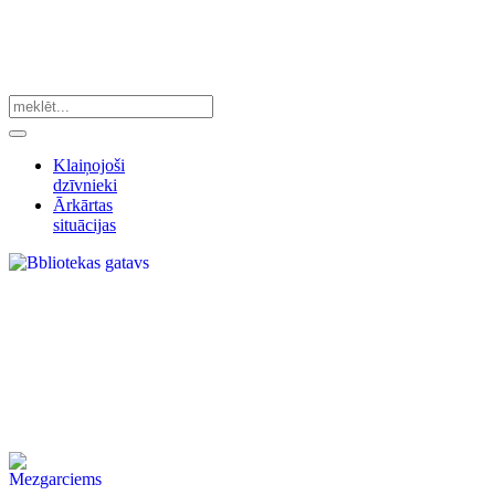
Klaiņojoši
dzīvnieki
Ārkārtas
situācijas