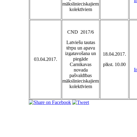
I
mākslinieciskajiem
kolektīviem
CND 2017/6
Latviešu tautas
tērpu un apavu
izgatavošana un
18.04.2017.
piegāde
03.04.2017.
Carnikavas
plkst. 10.00
I
novada
pašvaldības
mākslinieciskajiem
kolektīviem