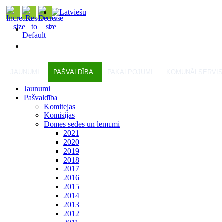
JAUNUMI
PAŠVALDĪBA
PAKALPOJUMI
KOMUNĀLSERVI
Jaunumi
Pašvaldība
Komitejas
Komisijas
Domes sēdes un lēmumi
2021
2020
2019
2018
2017
2016
2015
2014
2013
2012