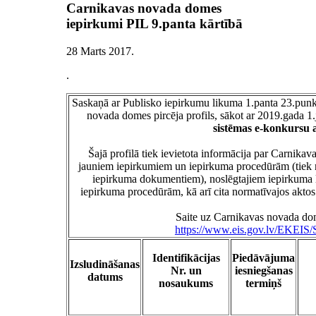
Carnikavas novada domes
iepirkumi PIL 9.panta kārtībā
28 Marts 2017
.
.
Saskaņā ar Publisko iepirkumu likuma 1.panta 23.pun
novada domes pircēja profils, sākot ar 2019.gada 1
sistēmas e-konkursu 
Šajā profilā tiek ievietota informācija par Carnik
jauniem iepirkumiem un iepirkuma procedūrām (tiek no
iepirkuma dokumentiem), noslēgtajiem iepirkuma 
iepirkuma procedūrām, kā arī cita normatīvajos aktos 
Saite uz Carnikavas novada dom
https://www.eis.gov.lv/EKEIS/
Identifikācijas
Piedāvājuma
Izsludināšanas
Nr. un
iesniegšanas
datums
nosaukums
termiņš