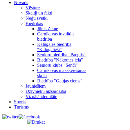
Novads
Vēsture
Skaitļi un fakti
Nēģu svētki
Biedrības
Jūras Zeme
Carnikavas invalīdu
biedrība
Kalngales biedrība
"Kalngalieši"
Senioru biedrība "Paeglis"
Biedrība "Nākotnes iela"
Senioru klubs "Senči"
Carnikavas makšķerēšanas
skola
Biedrība "Gaujas ciems"
Jauniešiem
Dzīvnieku aizsardzība
Vizuālā identitāte
Sports
Tūrisms