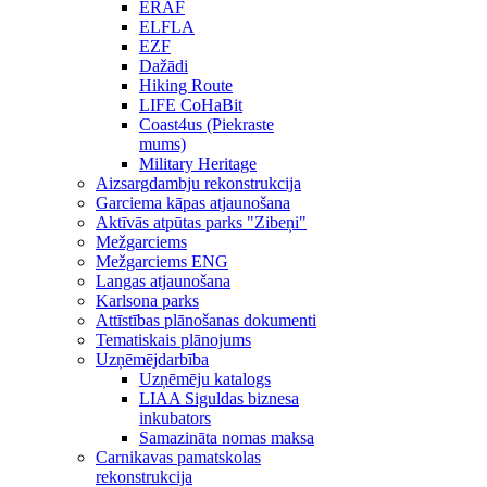
ERAF
ELFLA
EZF
Dažādi
Hiking Route
LIFE CoHaBit
Coast4us (Piekraste
mums)
Military Heritage
Aizsargdambju rekonstrukcija
Garciema kāpas atjaunošana
Aktīvās atpūtas parks "Zibeņi"
Mežgarciems
Mežgarciems ENG
Langas atjaunošana
Karlsona parks
Attīstības plānošanas dokumenti
Tematiskais plānojums
Uzņēmējdarbība
Uzņēmēju katalogs
LIAA Siguldas biznesa
inkubators
Samazināta nomas maksa
Carnikavas pamatskolas
rekonstrukcija