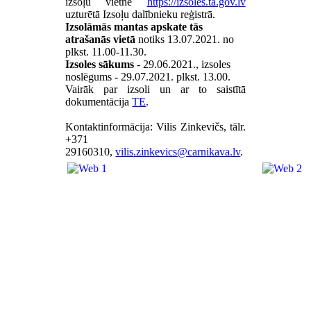
izsoļu vietnē
https://izsoles.ta.gov.lv
uzturētā Izsoļu dalībnieku reģistrā.
Izsolāmās mantas apskate tās
atrašanās vietā
notiks 13.07.2021. no
plkst. 11.00-11.30.
Izsoles sākums
- 29.06.2021., izsoles
noslēgums - 29.07.2021. plkst. 13.00.
Vairāk par izsoli un ar to saistītā
dokumentācija
TE
.
Kontaktinformācija: Vilis Zinkevičs, tālr.
+371
29160310,
.