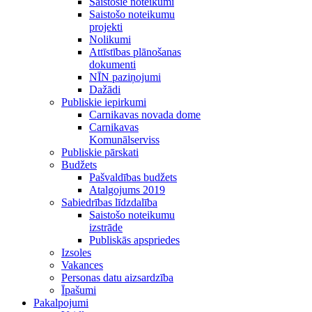
Saistošie noteikumi
Saistošo noteikumu
projekti
Nolikumi
Attīstības plānošanas
dokumenti
NĪN paziņojumi
Dažādi
Publiskie iepirkumi
Carnikavas novada dome
Carnikavas
Komunālserviss
Publiskie pārskati
Budžets
Pašvaldības budžets
Atalgojums 2019
Sabiedrības līdzdalība
Saistošo noteikumu
izstrāde
Publiskās apspriedes
Izsoles
Vakances
Personas datu aizsardzība
Īpašumi
Pakalpojumi