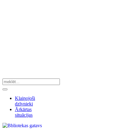
Klaiņojoši
dzīvnieki
Ārkārtas
situācijas