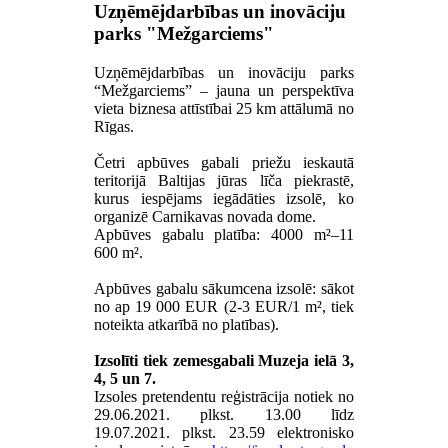
Uzņēmējdarbības un inovāciju
parks "Mežgarciems"
Uzņēmējdarbības un inovāciju parks
“Mežgarciems” – jauna un perspektīva
vieta biznesa attīstībai 25 km attālumā no
Rīgas.
Četri apbūves gabali priežu ieskautā
teritorijā Baltijas jūras līča piekrastē,
kurus iespējams iegādāties izsolē, ko
organizē Carnikavas novada dome.
Apbūves gabalu platība: 4000 m²–11
600 m².
Apbūves gabalu sākumcena izsolē: sākot
no ap 19 000 EUR (2-3 EUR/1 m², tiek
noteikta atkarībā no platības).
Izsolīti tiek zemesgabali Muzeja ielā 3,
4, 5 un 7.
Izsoles pretendentu reģistrācija notiek no
29.06.2021. plkst. 13.00 līdz
19.07.2021. plkst. 23.59 elektronisko