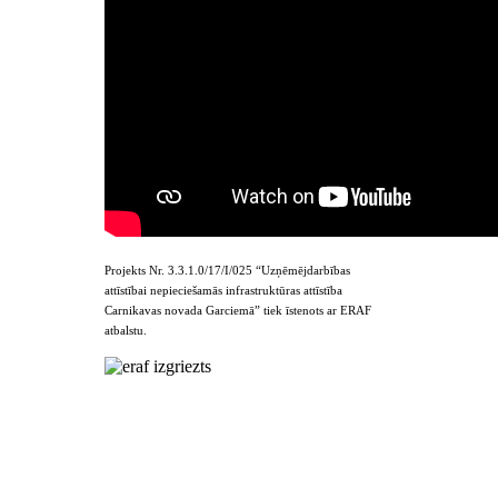
Projekts Nr. 3.3.1.0/17/I/025 “Uzņēmējdarbības
attīstībai nepieciešamās infrastruktūras attīstība
Carnikavas novada Garciemā” tiek īstenots ar ERAF
atbalstu.