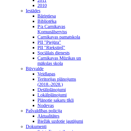
2011
2010
Iestādes
Bāriņtiesa
Bibliotēka
P/a Carnikavas
Komunālserviss
Carnikavas pamatskola
PII "Piejūra"
PII "Riekstiņš"
Sociālais dienests
Carnikavas Mūzikas un
mākslas skola
Būvvalde
Veidlapas
Teritorijas plānojums
(2018.-2028.)
Detālplānojumi
Lokālplānojumi
Plānotie sakaru tīkli
Nodevas
Pašvaldības policija
Aktualitātes
Biežāk uzdotie jautājumi
Dokumenti