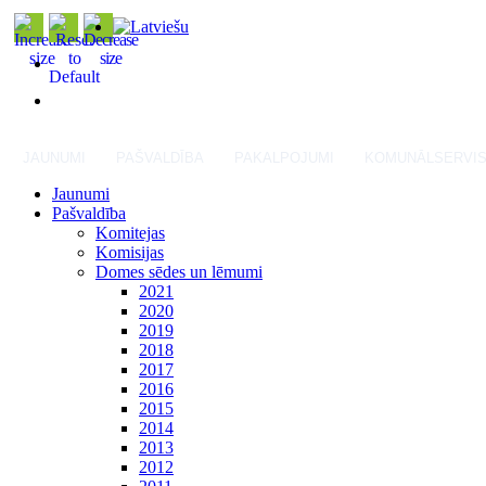
JAUNUMI
PAŠVALDĪBA
PAKALPOJUMI
KOMUNĀLSERVI
Jaunumi
Pašvaldība
Komitejas
Komisijas
Domes sēdes un lēmumi
2021
2020
2019
2018
2017
2016
2015
2014
2013
2012