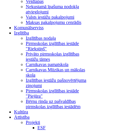
Veidlapas
Nekustamā īpašuma nodokļa
atvieglojumi
Valsts iestāžu pakalpojumi
Maksas pakalpojumu cenrādis
Komunālserviss
Izglītība
Izglītības nodaļa
Pirmsskolas izglītības iestāde
"Riekstiņš"
Privāto pirmsskolas izglītības
iestāžu tāmes
Carnikavas pamatskola
Carnikavas Mūzikas un mākslas
skola
Izglītības iestāžu pašnovērtējuma
ziņojumi
Pirmsskolas izglītības iestāde
"Piejūra"
Bērnu rinda uz pašvaldības
pirmskolas izglītības iestādēm
Kultūra
Attīstība
Projekti
ESF