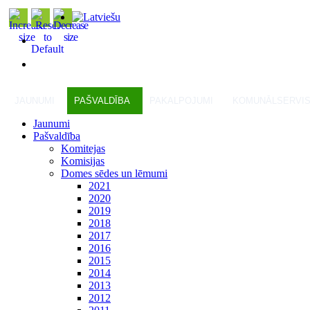
JAUNUMI
PAŠVALDĪBA
PAKALPOJUMI
KOMUNĀLSERVI
Jaunumi
Pašvaldība
Komitejas
Komisijas
Domes sēdes un lēmumi
2021
2020
2019
2018
2017
2016
2015
2014
2013
2012