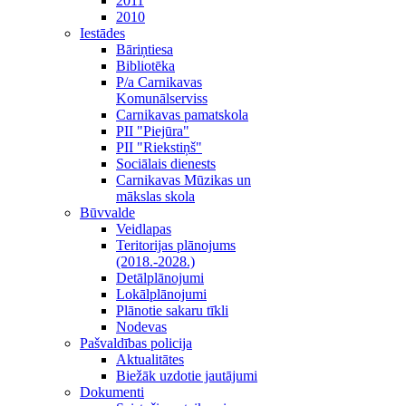
2011
2010
Iestādes
Bāriņtiesa
Bibliotēka
P/a Carnikavas
Komunālserviss
Carnikavas pamatskola
PII "Piejūra"
PII "Riekstiņš"
Sociālais dienests
Carnikavas Mūzikas un
mākslas skola
Būvvalde
Veidlapas
Teritorijas plānojums
(2018.-2028.)
Detālplānojumi
Lokālplānojumi
Plānotie sakaru tīkli
Nodevas
Pašvaldības policija
Aktualitātes
Biežāk uzdotie jautājumi
Dokumenti