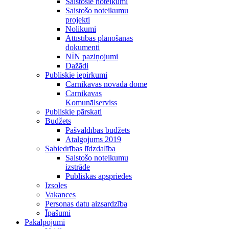
Saistošie noteikumi
Saistošo noteikumu
projekti
Nolikumi
Attīstības plānošanas
dokumenti
NĪN paziņojumi
Dažādi
Publiskie iepirkumi
Carnikavas novada dome
Carnikavas
Komunālserviss
Publiskie pārskati
Budžets
Pašvaldības budžets
Atalgojums 2019
Sabiedrības līdzdalība
Saistošo noteikumu
izstrāde
Publiskās apspriedes
Izsoles
Vakances
Personas datu aizsardzība
Īpašumi
Pakalpojumi