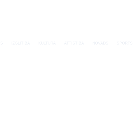
SS
IZGLĪTĪBA
KULTŪRA
ATTĪSTĪBA
NOVADS
SPORTS