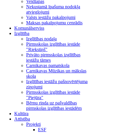
Veidlapas
Nekustamā īpašuma nodokļa
atvieglojumi
Valsts iestāžu pakalpojumi
Maksas pakalpojumu cenrādis
Komunālserviss
Izglītība
Izglītības nodaļa
Pirmsskolas izglītības iestāde
"Riekstiņš"
Privāto pirmsskolas izglītības
iestāžu tāmes
Carnikavas pamatskola
Carnikavas Mūzikas un mākslas
skola
Izglītības iestāžu pašnovērtējuma
ziņojumi
Pirmsskolas izglītības iestāde
"Piejūra"
Bērnu rinda uz pašvaldības
pirmskolas izglītības iestādēm
Kultūra
Attīstība
Projekti
ESF