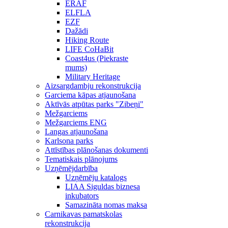
ERAF
ELFLA
EZF
Dažādi
Hiking Route
LIFE CoHaBit
Coast4us (Piekraste
mums)
Military Heritage
Aizsargdambju rekonstrukcija
Garciema kāpas atjaunošana
Aktīvās atpūtas parks "Zibeņi"
Mežgarciems
Mežgarciems ENG
Langas atjaunošana
Karlsona parks
Attīstības plānošanas dokumenti
Tematiskais plānojums
Uzņēmējdarbība
Uzņēmēju katalogs
LIAA Siguldas biznesa
inkubators
Samazināta nomas maksa
Carnikavas pamatskolas
rekonstrukcija