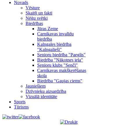
Novads
Vēsture
Skaitļi un fakti
Nēģu svētki
Biedrības
Jūras Zeme
Carnikavas invalīdu
biedrība
Kalngales biedrība
"Kalngalieši"
Senioru biedrība "Paeglis"
Biedrība "Nākotnes iela"
Senioru klubs "Senči"
Carnikavas makšķerēšanas
skola
Biedrība "Gaujas ciems"
Jauniešiem
Dzīvnieku aizsardzība
Vizuālā identitāte
Sports
Tūrisms