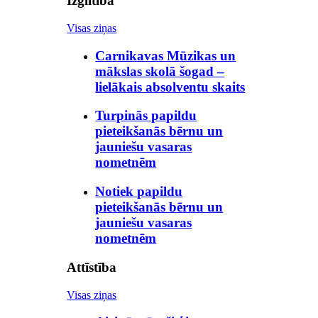
Izglītība
Visas ziņas
Carnikavas Mūzikas un
mākslas skolā šogad –
lielākais absolventu skaits
Turpinās papildu
pieteikšanās bērnu un
jauniešu vasaras
nometnēm
Notiek papildu
pieteikšanās bērnu un
jauniešu vasaras
nometnēm
Attīstība
Visas ziņas