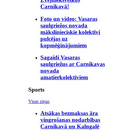
Carnikavā!
Foto un video: Vasaras
saulgriežos novada
mākslinieciskie kolektīvi
pulcējas uz
kopmēģinājumiem
Sagaidi Vasaras
saulgriežus ar Carnikavas
novada
amatierkolektīviem
Sports
Visas ziņas
Atsākas bezmaksas āra
vingrošanas nodarbības
Carnikavā un Kalngalē