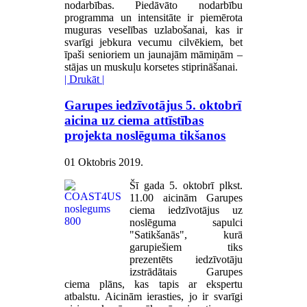
nodarbības. Piedāvāto nodarbību
programma un intensitāte ir piemērota
muguras veselības uzlabošanai, kas ir
svarīgi jebkura vecumu cilvēkiem, bet
īpaši senioriem un jaunajām māmiņām –
stājas un muskuļu korsetes stiprināšanai.
| Drukāt |
Garupes iedzīvotājus 5. oktobrī
aicina uz ciema attīstības
projekta noslēguma tikšanos
01 Oktobris 2019
.
Šī gada 5. oktobrī plkst.
11.00 aicinām Garupes
ciema iedzīvotājus uz
noslēguma sapulci
"Satikšanās", kurā
garupiešiem tiks
prezentēts iedzīvotāju
izstrādātais Garupes
ciema plāns, kas tapis ar ekspertu
atbalstu. Aicinām ierasties, jo ir svarīgi