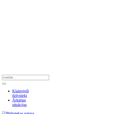
Klaiņojoši
dzīvnieki
Ārkārtas
situācijas