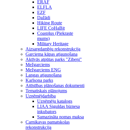
ERAF
ELFLA
EZF
Dažādi
Hiking Route
LIFE CoHaBit
Coast4us (Piekraste
mums)
Military Heritage
Aizsargdambju rekonstrukcija
Garciema kāpas atjaunošana
Aktīvās atpūtas parks "Zibeņi"
Mežgarciems
Mežgarciems ENG
Langas atjaunošana
Karlsona parks
Attīstības plānošanas dokumenti
Tematiskais plānojums
Uzņēmējdarbība
Uzņēmēju katalogs
LIAA Siguldas biznesa
inkubators
Samazināta nomas maksa
Carnikavas pamatskolas
rekonstrukcija