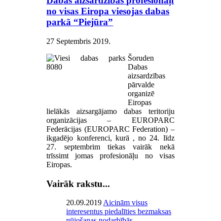
Dabas aizsardzības profesionāļi
no visas Eiropa viesojas dabas
parkā “Piejūra”
27 Septembris 2019
.
Šoruden
Dabas
aizsardzības
pārvalde
organizē
Eiropas
lielākās aizsargājamo dabas teritoriju
organizācijas – EUROPARC
Federācijas (EUROPARC Federation) –
ikgadējo konferenci, kurā , no 24. līdz
27. septembrim tiekas vairāk nekā
trīssimt jomas profesionāļu no visas
Eiropas.
Vairāk rakstu...
20.09.2019
Aicinām visus
interesentus piedalīties bezmaksas
nūjošanas nodarbībās