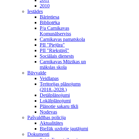
2011
2010
Iestādes
Bāriņtiesa
Bibliotēka
P/a Carnikavas
Komunālserviss
Carnikavas pamatskola
PII "Piejūra"
PII "Riekstiņš"
Sociālais dienests
Carnikavas Mūzikas un
mākslas skola
Būvvalde
Veidlapas
Teritorijas plānojums
(2018.-2028.)
Detālplānojumi
Lokālplānojumi
Plānotie sakaru tīkli
Nodevas
Pašvaldības policija
Aktualitātes
Biežāk uzdotie jautājumi
Dokumenti