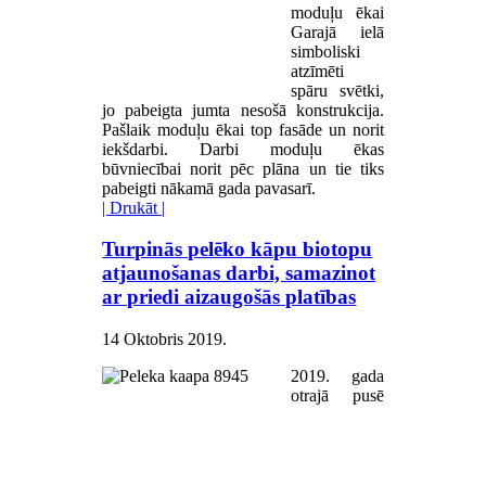
moduļu ēkai
Garajā ielā
simboliski
atzīmēti
spāru svētki,
jo pabeigta jumta nesošā konstrukcija.
Pašlaik moduļu ēkai top fasāde un norit
iekšdarbi. Darbi moduļu ēkas
būvniecībai norit pēc plāna un tie tiks
pabeigti nākamā gada pavasarī.
| Drukāt |
Turpinās pelēko kāpu biotopu
atjaunošanas darbi, samazinot
ar priedi aizaugošās platības
14 Oktobris 2019
.
2019. gada
otrajā pusē