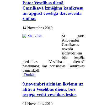
Foto: Veselības dienā
Carnikavā izmēģina kanikrosu
un apgūst veselīga dzīvesveida
zinības
14 Novembris 2019
.
Šī gada
9.novembrī
Carnikavas
novada
iedzīvotājiem
bija iespēja
piedalīties “Veselības dienas”
pasākumos, kas norisinājās Carnikavas
pamatskolā.
| Drukāt |
9.novembrī aicinām ikvienu uz
aktīvu Veselības dienu, būs
iespēja veikt veselības testus
04 Novembris 2019
.