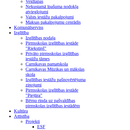
Veidlapas
Nekustamā īpašuma nodokļa
atvieglojumi
Valsts iestāžu pakalpojumi
Maksas pakalpojumu cenrādis
Komunālserviss
Izglītība
Izglītības nodaļa
Pirmsskolas izglītības iestāde
"Riekstiņš"
Privāto pirmsskolas izglītības
iestāžu tāmes
Carnikavas pamatskola
Carnikavas Mūzikas un mākslas
skola
Izglītības iestāžu pašnovērtējuma
ziņojumi
Pirmsskolas izglītības iestāde
"Piejūra"
Bērnu rinda uz pašvaldības
pirmskolas izglītības iestādēm
Kultūra
Attīstība
Projekti
ESF