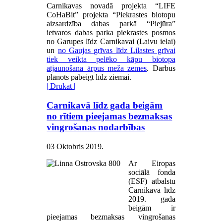
Carnikavas novadā projekta “LIFE
CoHaBit” projekta “Piekrastes biotopu
aizsardzība dabas parkā “Piejūra”
ietvaros dabas parka piekrastes posmos
no Garupes līdz Carnikavai (Laivu ielai)
un
no Gaujas grīvas līdz Lilastes grīvai
tiek veikta pelēko kāpu biotopa
atjaunošana ārpus meža zemes
. Darbus
plānots pabeigt līdz ziemai.
| Drukāt |
Carnikavā līdz gada beigām
no rītiem pieejamas bezmaksas
vingrošanas nodarbības
03 Oktobris 2019
.
Ar Eiropas
sociālā fonda
(ESF) atbalstu
Carnikavā līdz
2019. gada
beigām ir
pieejamas bezmaksas vingrošanas