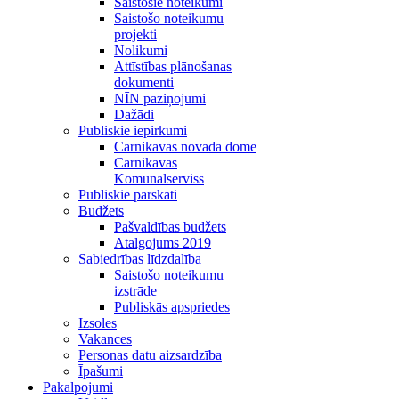
Saistošie noteikumi
Saistošo noteikumu
projekti
Nolikumi
Attīstības plānošanas
dokumenti
NĪN paziņojumi
Dažādi
Publiskie iepirkumi
Carnikavas novada dome
Carnikavas
Komunālserviss
Publiskie pārskati
Budžets
Pašvaldības budžets
Atalgojums 2019
Sabiedrības līdzdalība
Saistošo noteikumu
izstrāde
Publiskās apspriedes
Izsoles
Vakances
Personas datu aizsardzība
Īpašumi
Pakalpojumi