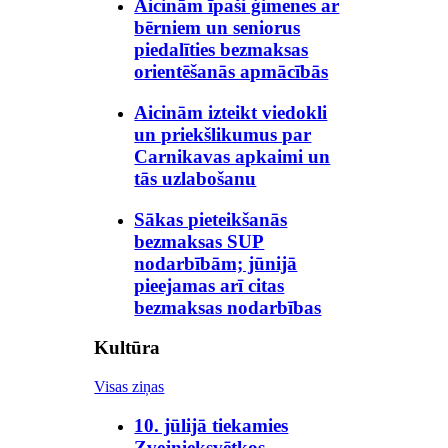
Aicinām īpaši ģimenes ar
bērniem un seniorus
piedalīties bezmaksas
orientēšanās apmācībās
Aicinām izteikt viedokli
un priekšlikumus par
Carnikavas apkaimi un
tās uzlabošanu
Sākas pieteikšanās
bezmaksas SUP
nodarbībām; jūnijā
pieejamas arī citas
bezmaksas nodarbības
Kultūra
Visas ziņas
10. jūlijā tiekamies
Zvejnieksvētkos