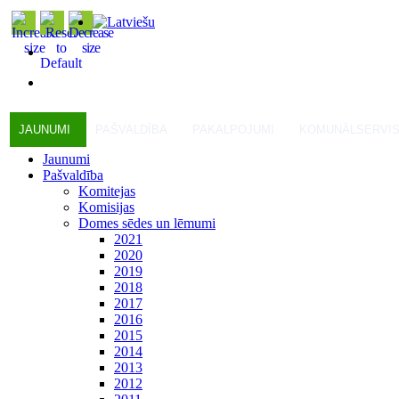
JAUNUMI
PAŠVALDĪBA
PAKALPOJUMI
KOMUNĀLSERVI
Jaunumi
Pašvaldība
Komitejas
Komisijas
Domes sēdes un lēmumi
2021
2020
2019
2018
2017
2016
2015
2014
2013
2012