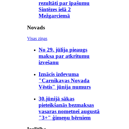
rezultāti par īpašumu
Sintēzes ielā 2
Mežgarciemā
Novads
Visas ziņas
No 29. jūlija pieaugs
maksa par atkritumu
izvešanu
Iznācis izdevuma
"Carnikavas Novada
Vēstis" jūnija numurs
30.jūnijā sākas
pieteikšanās bezmaksas
vasaras nometnei augustā
"3+" ģimeņu bērniem