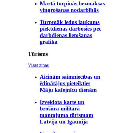
Martā turpinās bezmaksas
vingrošanas nodarbībās
Turpmāk ledus laukums
piektdienās darbosies pēc
darbdienas lietošanas
grafika
Tūrisms
Visas ziņas
Aicinām saimniecības un
ēdinātājus pieteikties
Māju kafejnīcu dienām
Izveidota karte un
brošūra militārā
mantojuma tūrismam
Latvijā un Igaunijā