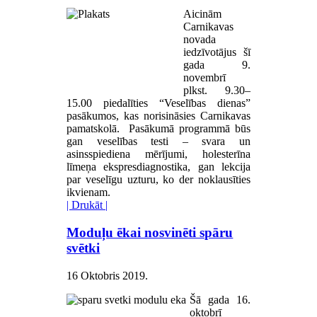
Aicinām
Carnikavas
novada
iedzīvotājus šī
gada 9.
novembrī
plkst. 9.30–
15.00 piedalīties “Veselības dienas”
pasākumos, kas norisināsies Carnikavas
pamatskolā. Pasākumā programmā būs
gan veselības testi – svara un
asinsspiediena mērījumi, holesterīna
līmeņa ekspresdiagnostika, gan lekcija
par veselīgu uzturu, ko der noklausīties
ikvienam.
| Drukāt |
Moduļu ēkai nosvinēti spāru
svētki
16 Oktobris 2019
.
Šā gada 16.
oktobrī