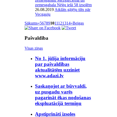
zemesgabalu Mežgarciemā un
zemesgabala Nēģu ielā 58 izsolēm
26.08.2019
Atklāts gājēju tilts pār
Vecgauju
Sākums
«
5
6
7
8
9
10
11
12
13
14
»
Beigas
Pašvaldība
Visas ziņas
No 1. jūlija informāciju
par pašvaldības
aktualitātēm uzziniet
www.adazi.lv
Saskaņojot ar būvvaldi,
uz pusgadu varēs
pagarināt ēkas nodošanas
ekspluatācijā termiņu
Apstiprināti izsoles