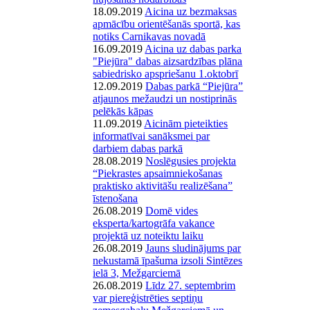
18.09.2019
Aicina uz bezmaksas
apmācību orientēšanās sportā, kas
notiks Carnikavas novadā
16.09.2019
Aicina uz dabas parka
"Piejūra" dabas aizsardzības plāna
sabiedrisko apspriešanu 1.oktobrī
12.09.2019
Dabas parkā “Piejūra”
atjaunos mežaudzi un nostiprinās
pelēkās kāpas
11.09.2019
Aicinām pieteikties
informatīvai sanāksmei par
darbiem dabas parkā
28.08.2019
Noslēgusies projekta
“Piekrastes apsaimniekošanas
praktisko aktivitāšu realizēšana”
īstenošana
26.08.2019
Domē vides
eksperta/kartogrāfa vakance
projektā uz noteiktu laiku
26.08.2019
Jauns sludinājums par
nekustamā īpašuma izsoli Sintēzes
ielā 3, Mežgarciemā
26.08.2019
Līdz 27. septembrim
var piereģistrēties septiņu