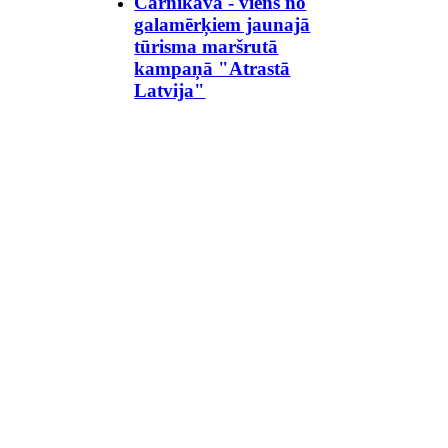
Carnikava - viens no
galamērķiem jaunajā
tūrisma maršrutā
kampaņā "Atrastā
Latvija"