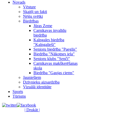
Novads
Vēsture
Skaitļi un fakti
Nēģu svētki
Biedrības
Jūras Zeme
Carnikavas invalīdu
biedrība
Kalngales biedrība
"Kalngalieši"
Senioru biedrība "Paeglis"
Biedrība "Nākotnes iela"
Senioru klubs "Senči"
Carnikavas makšķerēšanas
skola
Biedrība "Gaujas ciems"
Jauniešiem
Dzīvnieku aizsardzība
Vizuālā identitāte
Sports
Tūrisms
| Drukāt |