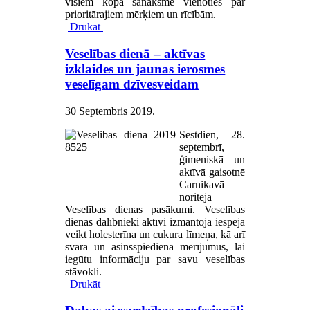
visiem kopā sanāksmē vienoties par
prioritārajiem mērķiem un rīcībām.
| Drukāt |
Veselības dienā – aktīvas
izklaides un jaunas ierosmes
veselīgam dzīvesveidam
30 Septembris 2019
.
Sestdien, 28.
septembrī,
ģimeniskā un
aktīvā gaisotnē
Carnikavā
noritēja
Veselības dienas pasākumi. Veselības
dienas dalībnieki aktīvi izmantoja iespēja
veikt holesterīna un cukura līmeņa, kā arī
svara un asinsspiediena mērījumus, lai
iegūtu informāciju par savu veselības
stāvokli.
| Drukāt |