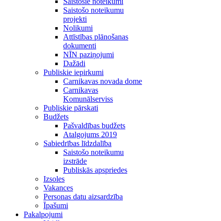
Saistošie noteikumi
Saistošo noteikumu
projekti
Nolikumi
Attīstības plānošanas
dokumenti
NĪN paziņojumi
Dažādi
Publiskie iepirkumi
Carnikavas novada dome
Carnikavas
Komunālserviss
Publiskie pārskati
Budžets
Pašvaldības budžets
Atalgojums 2019
Sabiedrības līdzdalība
Saistošo noteikumu
izstrāde
Publiskās apspriedes
Izsoles
Vakances
Personas datu aizsardzība
Īpašumi
Pakalpojumi