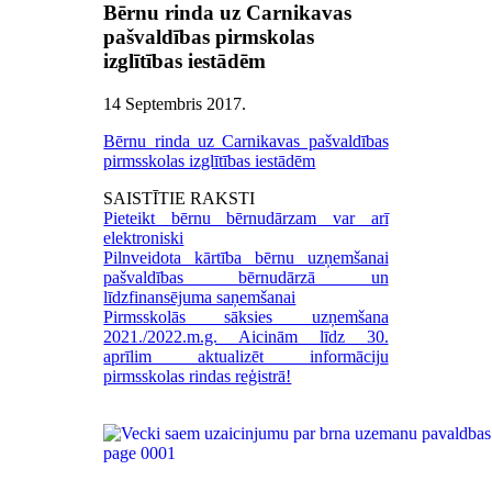
Bērnu rinda uz Carnikavas
pašvaldības pirmskolas
izglītības iestādēm
14 Septembris 2017
.
Bērnu rinda uz Carnikavas pašvaldības
pirmsskolas izglītības iestādēm
SAISTĪTIE RAKSTI
Pieteikt bērnu bērnudārzam var arī
elektroniski
Pilnveidota kārtība bērnu uzņemšanai
pašvaldības bērnudārzā un
līdzfinansējuma saņemšanai
Pirmsskolās sāksies uzņemšana
2021./2022.m.g. Aicinām līdz 30.
aprīlim aktualizēt informāciju
pirmsskolas rindas reģistrā!