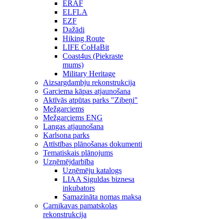
ERAF
ELFLA
EZF
Dažādi
Hiking Route
LIFE CoHaBit
Coast4us (Piekraste
mums)
Military Heritage
Aizsargdambju rekonstrukcija
Garciema kāpas atjaunošana
Aktīvās atpūtas parks "Zibeņi"
Mežgarciems
Mežgarciems ENG
Langas atjaunošana
Karlsona parks
Attīstības plānošanas dokumenti
Tematiskais plānojums
Uzņēmējdarbība
Uzņēmēju katalogs
LIAA Siguldas biznesa
inkubators
Samazināta nomas maksa
Carnikavas pamatskolas
rekonstrukcija