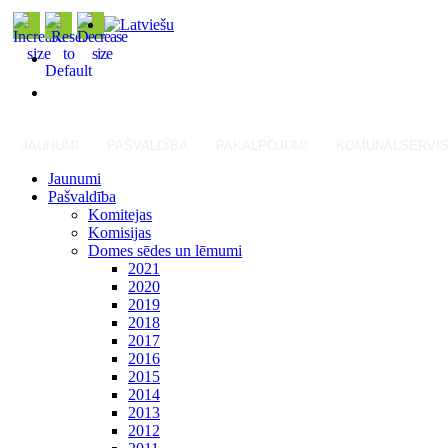
JAUNUMI
PAŠVALDĪBA
PAKALPOJUMI
KOMUNĀLSERVI
Jaunumi
Pašvaldība
Komitejas
Komisijas
Domes sēdes un lēmumi
2021
2020
2019
2018
2017
2016
2015
2014
2013
2012