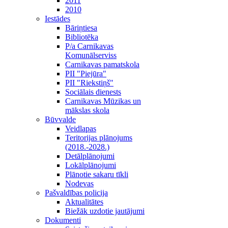
2011
2010
Iestādes
Bāriņtiesa
Bibliotēka
P/a Carnikavas
Komunālserviss
Carnikavas pamatskola
PII "Piejūra"
PII "Riekstiņš"
Sociālais dienests
Carnikavas Mūzikas un
mākslas skola
Būvvalde
Veidlapas
Teritorijas plānojums
(2018.-2028.)
Detālplānojumi
Lokālplānojumi
Plānotie sakaru tīkli
Nodevas
Pašvaldības policija
Aktualitātes
Biežāk uzdotie jautājumi
Dokumenti