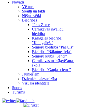
Novads
Vēsture
Skaitļi un fakti
Nēģu svētki
Biedrības
Jūras Zeme
Carnikavas invalīdu
biedrība
Kalngales biedrība
"Kalngalieši"
Senioru biedrība "Paeglis"
Biedrība "Nākotnes iela"
Senioru klubs "Senči"
Carnikavas makšķerēšanas
skola
Biedrība "Gaujas ciems"
Jauniešiem
Dzīvnieku aizsardzība
Vizuālā identitāte
Sports
Tūrisms