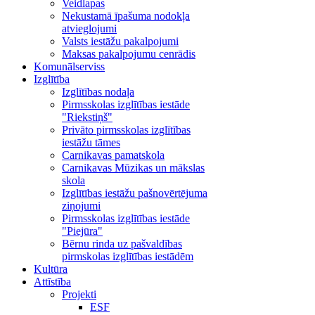
Veidlapas
Nekustamā īpašuma nodokļa
atvieglojumi
Valsts iestāžu pakalpojumi
Maksas pakalpojumu cenrādis
Komunālserviss
Izglītība
Izglītības nodaļa
Pirmsskolas izglītības iestāde
"Riekstiņš"
Privāto pirmsskolas izglītības
iestāžu tāmes
Carnikavas pamatskola
Carnikavas Mūzikas un mākslas
skola
Izglītības iestāžu pašnovērtējuma
ziņojumi
Pirmsskolas izglītības iestāde
"Piejūra"
Bērnu rinda uz pašvaldības
pirmskolas izglītības iestādēm
Kultūra
Attīstība
Projekti
ESF