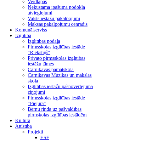
Veidlapas
Nekustamā īpašuma nodokļa
atvieglojumi
Valsts iestāžu pakalpojumi
Maksas pakalpojumu cenrādis
Komunālserviss
Izglītība
Izglītības nodaļa
Pirmsskolas izglītības iestāde
"Riekstiņš"
Privāto pirmsskolas izglītības
iestāžu tāmes
Carnikavas pamatskola
Carnikavas Mūzikas un mākslas
skola
Izglītības iestāžu pašnovērtējuma
ziņojumi
Pirmsskolas izglītības iestāde
"Piejūra"
Bērnu rinda uz pašvaldības
pirmskolas izglītības iestādēm
Kultūra
Attīstība
Projekti
ESF