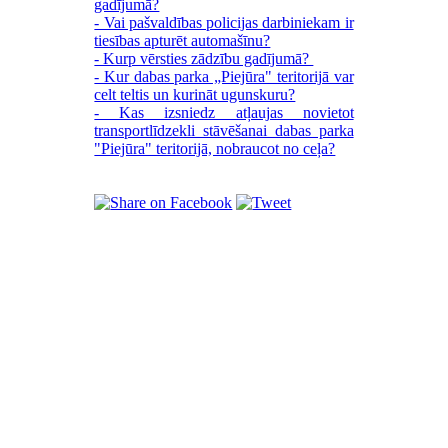
gadījumā?
- Vai pašvaldības policijas darbiniekam ir
tiesības apturēt automašīnu?
- Kurp vērsties zādzību gadījumā?
- Kur dabas parka „Piejūra" teritorijā var
celt teltis un kurināt ugunskuru?
- Kas izsniedz atļaujas novietot
transportlīdzekli stāvēšanai dabas parka
"Piejūra" teritorijā, nobraucot no ceļa?