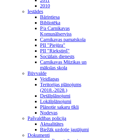
2011
2010
Iestādes
Bāriņtiesa
Bibliotēka
P/a Carnikavas
Komunālserviss
Carnikavas pamatskola
PII "Piejūra"
PII "Riekstiņš"
Sociālais dienests
Carnikavas Mūzikas un
mākslas skola
Būvvalde
Veidlapas
Teritorijas plānojums
(2018.-2028.)
Detālplānojumi
Lokālplānojumi
Plānotie sakaru tīkli
Nodevas
Pašvaldības policija
Aktualitātes
Biežāk uzdotie jautājumi
Dokumenti