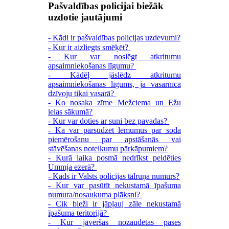
Pašvaldības policijai biežāk
uzdotie jautājumi
- Kādi ir pašvaldības policijas uzdevumi?
- Kur ir aizliegts smēķēt?
- Kur var noslēgt atkritumu
apsaimniekošanas līgumu?
- Kādēļ jāslēdz atkritumu
apsaimniekošanas līgums, ja vasarnīcā
dzīvoju tikai vasarā?
- Ko nosaka zīme Mežciema un Ežu
ielas sākumā?
- Kur var doties ar suni bez pavadas?
- Kā var pārsūdzēt lēmumus par soda
piemērošanu par apstāšanās vai
stāvēšanas noteikumu pārkāpumiem?
- Kurā laika posmā nedrīkst peldēties
Ummja ezerā?
- Kāds ir Valsts policijas tālruņa numurs?
- Kur var pasūtīt nekustamā īpašuma
numura/nosaukuma plāksni?
- Cik bieži ir jāpļauj zāle nekustamā
īpašuma teritorijā?
- Kur jāvēršas nozaudētas pases