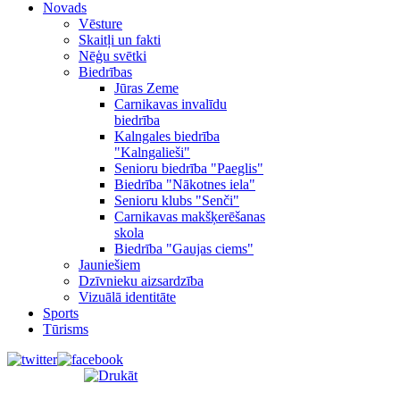
Novads
Vēsture
Skaitļi un fakti
Nēģu svētki
Biedrības
Jūras Zeme
Carnikavas invalīdu
biedrība
Kalngales biedrība
"Kalngalieši"
Senioru biedrība "Paeglis"
Biedrība "Nākotnes iela"
Senioru klubs "Senči"
Carnikavas makšķerēšanas
skola
Biedrība "Gaujas ciems"
Jauniešiem
Dzīvnieku aizsardzība
Vizuālā identitāte
Sports
Tūrisms