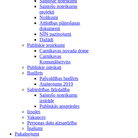
Saistošie noteikumi
Saistošo noteikumu
projekti
Nolikumi
Attīstības plānošanas
dokumenti
NĪN paziņojumi
Dažādi
Publiskie iepirkumi
Carnikavas novada dome
Carnikavas
Komunālserviss
Publiskie pārskati
Budžets
Pašvaldības budžets
Atalgojums 2019
Sabiedrības līdzdalība
Saistošo noteikumu
izstrāde
Publiskās apspriedes
Izsoles
Vakances
Personas datu aizsardzība
Īpašumi
Pakalpojumi