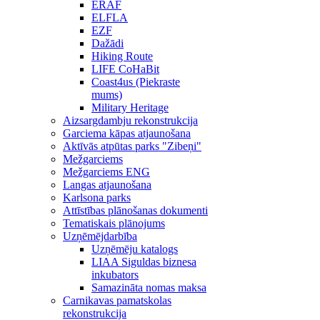
ERAF
ELFLA
EZF
Dažādi
Hiking Route
LIFE CoHaBit
Coast4us (Piekraste
mums)
Military Heritage
Aizsargdambju rekonstrukcija
Garciema kāpas atjaunošana
Aktīvās atpūtas parks "Zibeņi"
Mežgarciems
Mežgarciems ENG
Langas atjaunošana
Karlsona parks
Attīstības plānošanas dokumenti
Tematiskais plānojums
Uzņēmējdarbība
Uzņēmēju katalogs
LIAA Siguldas biznesa
inkubators
Samazināta nomas maksa
Carnikavas pamatskolas
rekonstrukcija