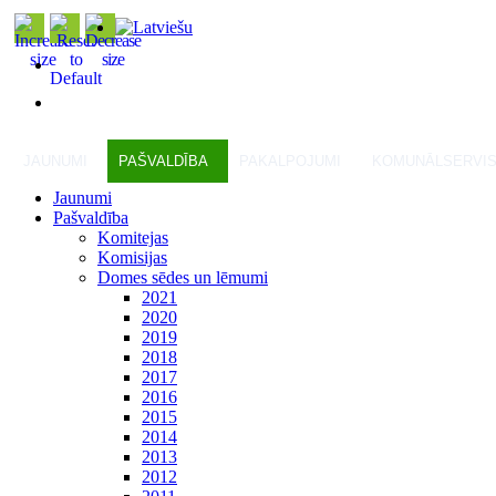
JAUNUMI
PAŠVALDĪBA
PAKALPOJUMI
KOMUNĀLSERVI
Jaunumi
Pašvaldība
Komitejas
Komisijas
Domes sēdes un lēmumi
2021
2020
2019
2018
2017
2016
2015
2014
2013
2012