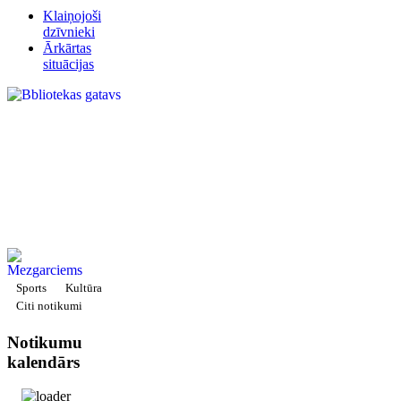
Klaiņojoši
dzīvnieki
Ārkārtas
situācijas
Sports
Kultūra
Citi notikumi
Notikumu
kalendārs