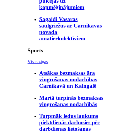
pulcējas uz
kopmēģinājumiem
Sagaidi Vasaras
saulgriežus ar Carnikavas
novada
amatierkolektīviem
Sports
Visas ziņas
Atsākas bezmaksas āra
vingrošanas nodarbības
Carnikavā un Kalngalē
Martā turpinās bezmaksas
vingrošanas nodarbībās
Turpmāk ledus laukums
piektdienās darbosies pēc
darbdienas lietošanas