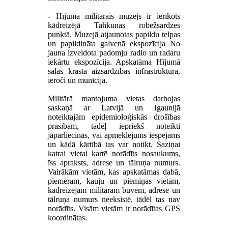
- Hījumā militārais muzejs ir ierīkots
kādreizējā Tahkunas robežsar­dzes
punktā. Muzejā atjaunotas papildu telpas
un papildināta galvenā ekspozīcija No
jauna izveidota padomju radio un radaru
iekārtu ekspozīcija. Apskatāma Hījumā
salas krasta aizsardzības infrastruktūra,
ieroči un munīcija.
Militārā mantojuma vietas darbojas
saskaņā ar Latvijā un Igaunijā
noteiktajām epidemioloģiskās drošības
prasībām, tādēļ iepriekš noteikti
jāpārliecinās, vai apmeklējums iespējams
un kādā kārtībā tas var notikt. Saziņai
katrai vietai kartē norādīts nosaukums,
īss apraksts, adrese un tālruņa numurs.
Vairākām vietām, kas apskatāmas dabā,
piemēram, kauju un piemiņas vietām,
kādreizējām militārām būvēm, adrese un
tālruņa numurs neeksistē, tādēļ tas nav
norādīts. Visām vietām ir norādītas GPS
koordinātas.