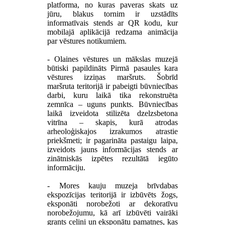
platforma, no kuras paveras skats uz
jūru, blakus tornim ir uzstādīts
informatīvais stends ar QR kodu, kur
mobilajā aplikācijā redzama animācija
par vēstures notikumiem.
- Olaines vēstures un mākslas muzejā
būtiski papildināts Pirmā pasaules kara
vēstures izziņas maršruts. Šobrīd
maršruta teritorijā ir pabeigti būvniecības
darbi, kuru laikā tika rekonstruēta
zemnīca – uguns punkts. Būvniecības
laikā izveidota stilizēta dzelzsbetona
vitrīna – skapis, kurā atrodas
arheoloģiskajos izrakumos atrastie
priekšmeti; ir pagarināta pastaigu laipa,
izveidots jauns informācijas stends ar
zinātniskās izpētes rezultātā iegūto
informāciju.
- Mores kauju muzeja brīvdabas
ekspozīcijas teritorijā ir izbūvēts žogs,
eksponāti norobežoti ar dekoratīvu
norobežojumu, kā arī izbūvēti vairāki
grants celiņi un eksponātu pamatnes, kas