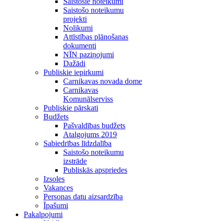
Saistošie noteikumi
Saistošo noteikumu
projekti
Nolikumi
Attīstības plānošanas
dokumenti
NĪN paziņojumi
Dažādi
Publiskie iepirkumi
Carnikavas novada dome
Carnikavas
Komunālserviss
Publiskie pārskati
Budžets
Pašvaldības budžets
Atalgojums 2019
Sabiedrības līdzdalība
Saistošo noteikumu
izstrāde
Publiskās apspriedes
Izsoles
Vakances
Personas datu aizsardzība
Īpašumi
Pakalpojumi