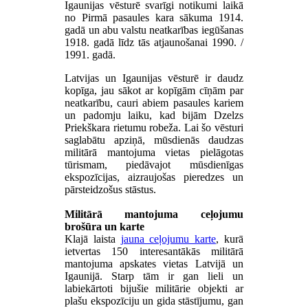
Igaunijas vēsturē svarīgi notikumi laikā
no Pirmā pasaules kara sākuma 1914.
gadā un abu valstu neatkarības iegūšanas
1918. gadā līdz tās atjaunošanai 1990. /
1991. gadā.
Latvijas un Igaunijas vēsturē ir daudz
kopīga, jau sākot ar kopīgām cīņām par
neatkarību, cauri abiem pasaules kariem
un padomju laiku, kad bijām Dzelzs
Priekškara rietumu robeža. Lai šo vēsturi
saglabātu apziņā, mūsdienās daudzas
militārā mantojuma vietas pielāgotas
tūrismam, piedāvajot mūsdienīgas
ekspozīcijas, aizraujošas pieredzes un
pārsteidzošus stāstus.
Militārā mantojuma ceļojumu
brošūra un karte
Klajā laista
jauna ceļojumu karte
, kurā
ietvertas 150 interesantākās militārā
mantojuma apskates vietas Latvijā un
Igaunijā. Starp tām ir gan lieli un
labiekārtoti bijušie militārie objekti ar
plašu ekspozīciju un gida stāstījumu, gan