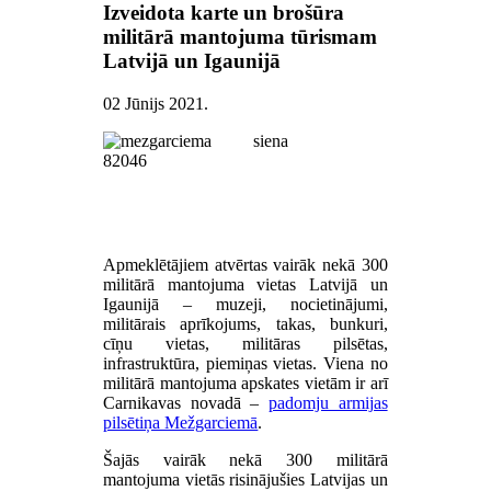
Izveidota karte un brošūra
militārā mantojuma tūrismam
Latvijā un Igaunijā
02 Jūnijs 2021
.
Apmeklētājiem atvērtas vairāk nekā 300
militārā mantojuma vietas Latvijā un
Igaunijā – muzeji, nocietinājumi,
militārais aprīkojums, takas, bunkuri,
cīņu vietas, militāras pilsētas,
infrastruktūra, piemiņas vietas. Viena no
militārā mantojuma apskates vietām ir arī
Carnikavas novadā –
padomju armijas
pilsētiņa Mežgarciemā
.
Šajās vairāk nekā 300 militārā
mantojuma vietās risinājušies Latvijas un