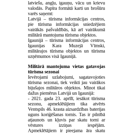
latviešu, angļu, igauņu, vācu un krievu
valodās. Papīra formātā karti un brošūru
varēs saņemt:
Latvijā – tūrisma informācijas centros,
pie tūrisma informācijas sniedzējiem
vairākās pašvaldībās, kā arī vairākumā
militārā mantojuma tūrisma objektos.
Igaunijā – tūrisma informācijas centros,
Igaunijas Kara Muzejā Vīmski,
militārajos tūrisma objektos un tūrisma
uzņēmumos visā Igaunijā.
Militārā mantojuma vietas gatavojas
tūrisma sezonai
Ievērojami uzlabojumi, sagatavojoties
tūrisma sezonai, tiek veikti jau vairākos
bijušajos militāros objektos. Minot tikai
dažus piemērus Latvijā un Igaunijā:
- 2021. gada 23. aprīlī, iesākot tūrisma
sezonu, apmeklētājiem tika atvērts
Ventspils 46. krasta aizsardzības baterijas
uguns koriģēšanas tornis. Tas ir pilnībā
atjaunots un kļuvis par skatu torni ar
vēstures izziņas iespējām.
Apmeklētājiem ir pieejama āra skatu