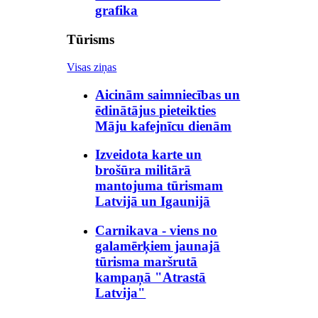
grafika
Tūrisms
Visas ziņas
Aicinām saimniecības un
ēdinātājus pieteikties
Māju kafejnīcu dienām
Izveidota karte un
brošūra militārā
mantojuma tūrismam
Latvijā un Igaunijā
Carnikava - viens no
galamērķiem jaunajā
tūrisma maršrutā
kampaņā "Atrastā
Latvija"