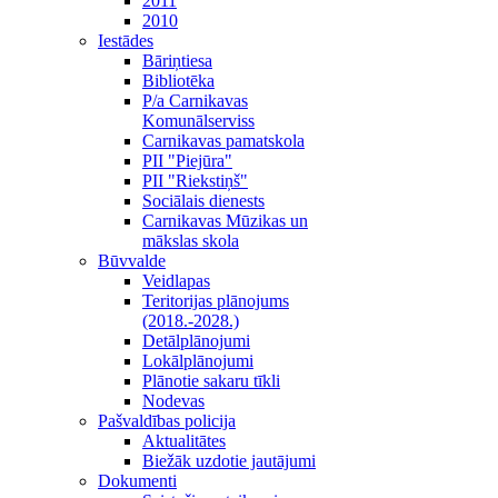
2011
2010
Iestādes
Bāriņtiesa
Bibliotēka
P/a Carnikavas
Komunālserviss
Carnikavas pamatskola
PII "Piejūra"
PII "Riekstiņš"
Sociālais dienests
Carnikavas Mūzikas un
mākslas skola
Būvvalde
Veidlapas
Teritorijas plānojums
(2018.-2028.)
Detālplānojumi
Lokālplānojumi
Plānotie sakaru tīkli
Nodevas
Pašvaldības policija
Aktualitātes
Biežāk uzdotie jautājumi
Dokumenti