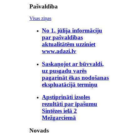
Pašvaldība
Visas ziņas
No 1. jūlija informāciju
par pašvaldības
aktualitātēm uzziniet
www.adazi.lv
Saskaņojot ar būvvaldi,
uz pusgadu varēs
pagarināt ēkas nodošanas
ekspluatācijā termiņu
Apstiprināti izsoles
rezultāti par īpašumu
Sintēzes ielā 2
Mežgarciemā
Novads