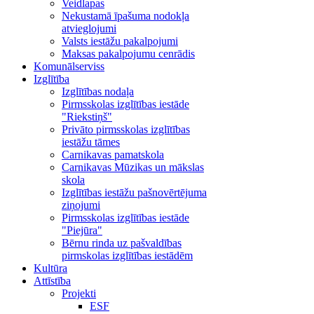
Veidlapas
Nekustamā īpašuma nodokļa
atvieglojumi
Valsts iestāžu pakalpojumi
Maksas pakalpojumu cenrādis
Komunālserviss
Izglītība
Izglītības nodaļa
Pirmsskolas izglītības iestāde
"Riekstiņš"
Privāto pirmsskolas izglītības
iestāžu tāmes
Carnikavas pamatskola
Carnikavas Mūzikas un mākslas
skola
Izglītības iestāžu pašnovērtējuma
ziņojumi
Pirmsskolas izglītības iestāde
"Piejūra"
Bērnu rinda uz pašvaldības
pirmskolas izglītības iestādēm
Kultūra
Attīstība
Projekti
ESF