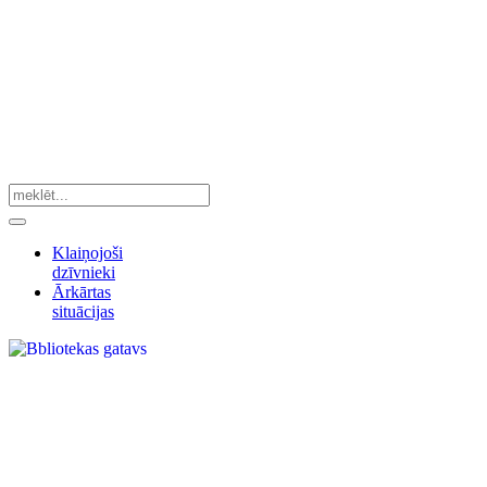
Klaiņojoši
dzīvnieki
Ārkārtas
situācijas