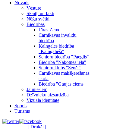
Novads
Vēsture
Skaitļi un fakti
Nēģu svētki
Biedrības
Jūras Zeme
Carnikavas invalīdu
biedrība
Kalngales biedrība
"Kalngalieši"
Senioru biedrība "Paeglis"
Biedrība "Nākotnes iela"
Senioru klubs "Senči"
Carnikavas makšķerēšanas
skola
Biedrība "Gaujas ciems"
Jauniešiem
Dzīvnieku aizsardzība
Vizuālā identitāte
Sports
Tūrisms
| Drukāt |