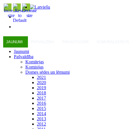
JAUNUMI
PAŠVALDĪBA
PAKALPOJUMI
KOMUNĀLSERVI
Jaunumi
Pašvaldība
Komitejas
Komisijas
Domes sēdes un lēmumi
2021
2020
2019
2018
2017
2016
2015
2014
2013
2012