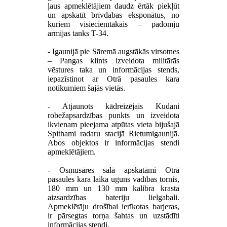
ļaus apmeklētājiem daudz ērtāk piekļūt
un apskatīt brīvdabas eksponātus, no
kuriem visiecienītākais – padomju
armijas tanks T-34.
- Igaunijā pie Sāremā augstākās virsotnes
– Pangas klints izveidota militārās
vēstures taka un informācijas stends,
iepazīstinot ar Otrā pasaules kara
notikumiem šajās vietās.
- Atjaunots kādreizējais Kudani
robežapsardzības punkts un izveidota
ikvienam pieejama atpūtas vieta bijušajā
Spithami radaru stacijā Rietumigaunijā.
Abos objektos ir informācijas stendi
apmeklētājiem.
- Osmusāres salā apskatāmi Otrā
pasaules kara laika uguns vadības tornis,
180 mm un 130 mm kalibra krasta
aizsardzības bateriju lielgabali.
Apmeklētāju drošībai ierīkotas barjeras,
ir pārsegtas torņa šahtas un uzstādīti
informācijas stendi.