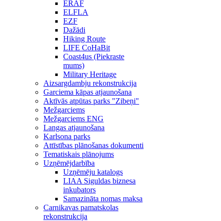
ERAF
ELFLA
EZF
Dažādi
Hiking Route
LIFE CoHaBit
Coast4us (Piekraste
mums)
Military Heritage
Aizsargdambju rekonstrukcija
Garciema kāpas atjaunošana
Aktīvās atpūtas parks "Zibeņi"
Mežgarciems
Mežgarciems ENG
Langas atjaunošana
Karlsona parks
Attīstības plānošanas dokumenti
Tematiskais plānojums
Uzņēmējdarbība
Uzņēmēju katalogs
LIAA Siguldas biznesa
inkubators
Samazināta nomas maksa
Carnikavas pamatskolas
rekonstrukcija