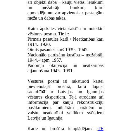
arī objekti dabā
–
kauju vietas, ierakumi
un mežabrāļu bunkuri, kuru
apmeklējumu var apvienot ar pastaigām
mežā un dabas takās.
Katra apskates vieta saistīta ar noteiktu
vēstures posmu. Tie ir:
Pirmais pasaules karš / Neatkarības kari
1914.–1920.
Otrais pasaules karš 1939.–1945.
Nacionālo partizānu kustība – mežabrāļi
1944.– apm. 1957.
Padomju okupācija un neatkarības
atjaunošana 1945.–1991.
Vēstures posmi īsi raksturoti kartei
pievienotajā brošūrā, kura tapusi
sadarbībā ar Latvijas un Igaunijas
vēstures ekspertiem. Tajā atrodama arī
informācija par kauju rekonstrukciju
pasākumiem, militārām parādēm un
valstu neatkarībai veltītiem svētkiem
Latvijā un Igaunijā.
Karte un brošūra lejuplādējama
TE