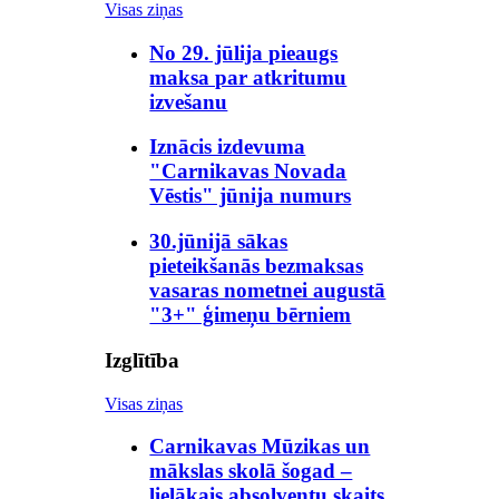
Visas ziņas
No 29. jūlija pieaugs
maksa par atkritumu
izvešanu
Iznācis izdevuma
"Carnikavas Novada
Vēstis" jūnija numurs
30.jūnijā sākas
pieteikšanās bezmaksas
vasaras nometnei augustā
"3+" ģimeņu bērniem
Izglītība
Visas ziņas
Carnikavas Mūzikas un
mākslas skolā šogad –
lielākais absolventu skaits