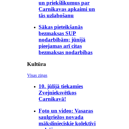
un priekšlikumus par
Carnikavas apkaimi un
tās uzlabošanu
Sākas pieteikšanās
bezmaksas SUP
nodarbībām; jūnijā
pieejamas arī citas
bezmaksas nodarbības
Kultūra
Visas ziņas
10. jūlijā tiekamies
Zvejnieksvētkos
Carnikavā!
Foto un video: Vasaras
saulgriežos novada
mākslinieciskie kolektīvi