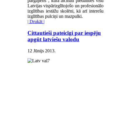
pārgājiens", kurā aicināti piedalīties visu
Latvijas vispārizglītojošo un profesionālo
izglītības iestāžu skolēni, kā arī interešu
izglītības pulciņi un mazpulki.
| Drukāt |
Cittautieši pateicīgi par iespēju
apgūt latviešu valodu
12 Jūnijs 2013
.