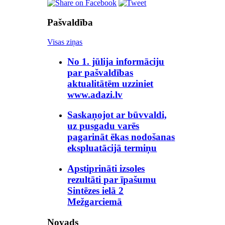
Pašvaldība
Visas ziņas
No 1. jūlija informāciju
par pašvaldības
aktualitātēm uzziniet
www.adazi.lv
Saskaņojot ar būvvaldi,
uz pusgadu varēs
pagarināt ēkas nodošanas
ekspluatācijā termiņu
Apstiprināti izsoles
rezultāti par īpašumu
Sintēzes ielā 2
Mežgarciemā
Novads