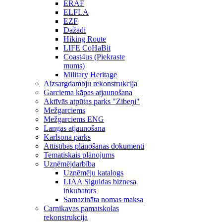
ERAF
ELFLA
EZF
Dažādi
Hiking Route
LIFE CoHaBit
Coast4us (Piekraste
mums)
Military Heritage
Aizsargdambju rekonstrukcija
Garciema kāpas atjaunošana
Aktīvās atpūtas parks "Zibeņi"
Mežgarciems
Mežgarciems ENG
Langas atjaunošana
Karlsona parks
Attīstības plānošanas dokumenti
Tematiskais plānojums
Uzņēmējdarbība
Uzņēmēju katalogs
LIAA Siguldas biznesa
inkubators
Samazināta nomas maksa
Carnikavas pamatskolas
rekonstrukcija