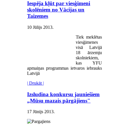
Iespēja kļūt par viesģimeni
skolēniem no Vācijas un
Taizemes
10 Jūlijs 2013
.
Tiek meklētas
viesģimenes
visā Latvijā
18 ārzemju
skolniekiem,
kas YFU
apmaiņas programmas ietvaros iebrauks
Latvijā
| Drukāt |
Izsludina konkursu jauniešiem
„Mūsu mazais pārgājiens"
17 Jūnijs 2013
.