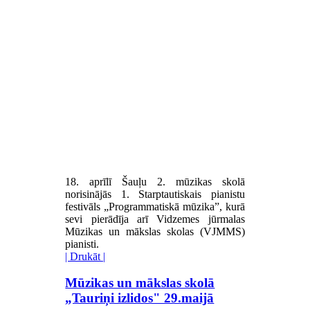
18. aprīlī Šauļu 2. mūzikas skolā
norisinājās 1. Starptautiskais pianistu
festivāls „Programmatiskā mūzika”, kurā
sevi pierādīja arī Vidzemes jūrmalas
Mūzikas un mākslas skolas (VJMMS)
pianisti.
| Drukāt |
Mūzikas un mākslas skolā
„Tauriņi izlidos" 29.maijā