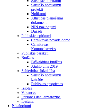
Saistošie noteikumi
Saistošo noteikumu
projekti
Nolikumi
Attīstības plānošanas
dokumenti
NĪN paziņojumi
Dažādi
Publiskie iepirkumi
Carnikavas novada dome
Carnikavas
Komunālserviss
Publiskie pārskati
Budžets
Pašvaldības budžets
Atalgojums 2019
Sabiedrības līdzdalība
Saistošo noteikumu
izstrāde
Publiskās apspriedes
Izsoles
Vakances
Personas datu aizsardzība
Īpašumi
Pakalpojumi