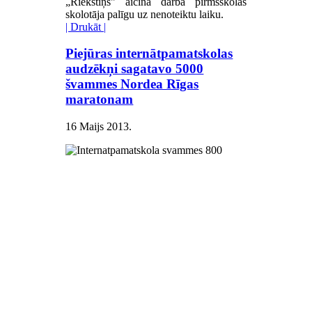
„Riekstiņš" aicina darbā pirmsskolas
skolotāja palīgu
uz nenoteiktu laiku.
| Drukāt |
Piejūras internātpamatskolas
audzēkņi sagatavo 5000
švammes Nordea Rīgas
maratonam
16 Maijs 2013
.