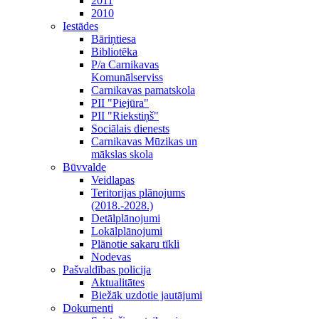
2011
2010
Iestādes
Bāriņtiesa
Bibliotēka
P/a Carnikavas
Komunālserviss
Carnikavas pamatskola
PII "Piejūra"
PII "Riekstiņš"
Sociālais dienests
Carnikavas Mūzikas un
mākslas skola
Būvvalde
Veidlapas
Teritorijas plānojums
(2018.-2028.)
Detālplānojumi
Lokālplānojumi
Plānotie sakaru tīkli
Nodevas
Pašvaldības policija
Aktualitātes
Biežāk uzdotie jautājumi
Dokumenti