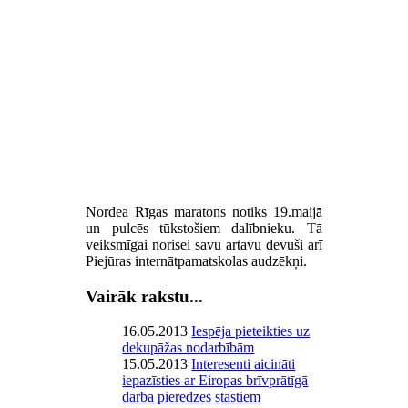
Nordea Rīgas maratons notiks 19.maijā
un pulcēs tūkstošiem dalībnieku. Tā
veiksmīgai norisei savu artavu devuši arī
Piejūras internātpamatskolas audzēkņi.
Vairāk rakstu...
16.05.2013
Iespēja pieteikties uz
dekupāžas nodarbībām
15.05.2013
Interesenti aicināti
iepazīsties ar Eiropas brīvprātīgā
darba pieredzes stāstiem