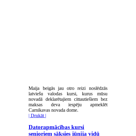
Maija beigās jau otro reizi noslēdzās
latviešu valodas kursi, kurus mūsu
novadā deklarētajiem cittautiešiem bez
maksas deva iespēju apmeklēt
Carnikavas novada dome.
| Drukāt |
Datorapmācības kursi
senioriem sāksies jūnija vidū