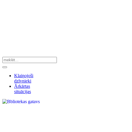
Klaiņojoši
dzīvnieki
Ārkārtas
situācijas