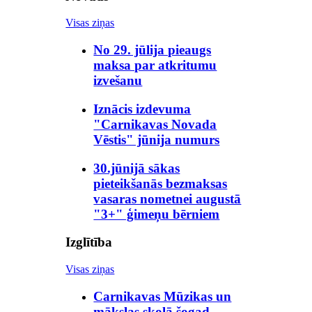
Visas ziņas
No 29. jūlija pieaugs
maksa par atkritumu
izvešanu
Iznācis izdevuma
"Carnikavas Novada
Vēstis" jūnija numurs
30.jūnijā sākas
pieteikšanās bezmaksas
vasaras nometnei augustā
"3+" ģimeņu bērniem
Izglītība
Visas ziņas
Carnikavas Mūzikas un
mākslas skolā šogad –