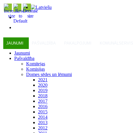
JAUNUMI
PAŠVALDĪBA
PAKALPOJUMI
KOMUNĀLSERVI
Jaunumi
Pašvaldība
Komitejas
Komisijas
Domes sēdes un lēmumi
2021
2020
2019
2018
2017
2016
2015
2014
2013
2012