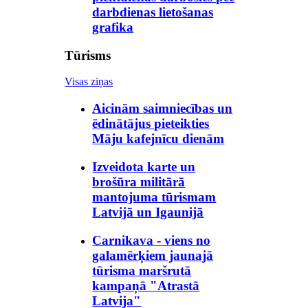
darbdienas lietošanas
grafika
Tūrisms
Visas ziņas
Aicinām saimniecības un
ēdinātājus pieteikties
Māju kafejnīcu dienām
Izveidota karte un
brošūra militārā
mantojuma tūrismam
Latvijā un Igaunijā
Carnikava - viens no
galamērķiem jaunajā
tūrisma maršrutā
kampaņā "Atrastā
Latvija"