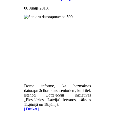
06 Jūnijs 2013
.
Dome informē, ka bezmaksas
datorapmācības kursi senioriem, kuri tiek
īstenoti
Lattelecom
iniciatīvas
„Pieslēdzies, Latvija" ietvaros, sāksies
11.jūnijā un 18.jūnijā.
| Drukāt |