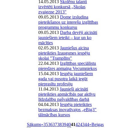
14.05.2013
Skolēnu talanti
izvērtēti konkursā „Skolas
zvaigzne 2013"
09.05.2013
Dome izsludina
pieteikšanos uz interešu izglītības
programmu konkursu
09.05.2013
Darba devēji aicināti
jauniešiem ieteikt – kur un ko
mācīties
02.05.2013
Jauniešus aicina
pieteikties Izaugsmes iespēju
skolai "Tramplīns"
22.04.2013
Izglītības speciālistu
pieredzes apmaiņa Vecumniekos
15.04.2013
Iespēja jauniešiem
gada vai pusotra laikā iegūt
pieprasītu profesiju
11.04.2013
Jaunieši aicināti
pieteikties apmācībās par aktīvu
līdzdalību pašvaldības darbā
04.04.2013
Iespēja pieteikties
bezmaksas inovatīvajos „eBig3"
tālmācības kursos
Sākums
«
35
36
37
38
39
40
41
42
43
44
»
Beigas