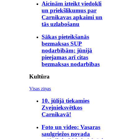
Aicinām izteikt viedokli
un priekšlikumus par
Carnikavas apkaimi un
tās uzlabošanu
Sākas pieteikšanās
bezmaksas SUP
nodarbībām; jūnijā
pieejamas arī citas
bezmaksas nodarbības
Kultūra
Visas ziņas
10. jūlijā tiekamies
Zvejnieksvētkos
Carnikavā!
Foto un video: Vasaras
saulgriežos novada