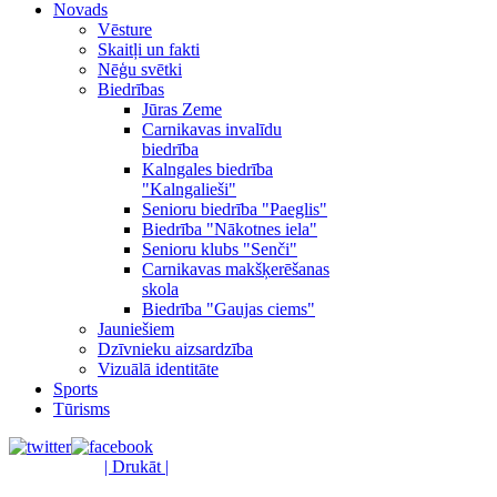
Novads
Vēsture
Skaitļi un fakti
Nēģu svētki
Biedrības
Jūras Zeme
Carnikavas invalīdu
biedrība
Kalngales biedrība
"Kalngalieši"
Senioru biedrība "Paeglis"
Biedrība "Nākotnes iela"
Senioru klubs "Senči"
Carnikavas makšķerēšanas
skola
Biedrība "Gaujas ciems"
Jauniešiem
Dzīvnieku aizsardzība
Vizuālā identitāte
Sports
Tūrisms
| Drukāt |