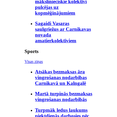
mākslinieciskie kolektīvi
pulcējas uz
kopmēģinājumiem
Sagaidi Vasaras
saulgriežus ar Carnikavas
novada
amatierkolektīviem
Sports
Visas ziņas
Atsākas bezmaksas āra
vingrošanas nodarbības
Carnikavā un Kalngalē
Martā turpinās bezmaksas
vingrošanas nodarbībās
Turpmāk ledus laukums
piektdienās darbosies pēc