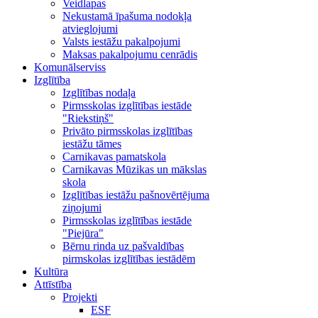
Veidlapas
Nekustamā īpašuma nodokļa
atvieglojumi
Valsts iestāžu pakalpojumi
Maksas pakalpojumu cenrādis
Komunālserviss
Izglītība
Izglītības nodaļa
Pirmsskolas izglītības iestāde
"Riekstiņš"
Privāto pirmsskolas izglītības
iestāžu tāmes
Carnikavas pamatskola
Carnikavas Mūzikas un mākslas
skola
Izglītības iestāžu pašnovērtējuma
ziņojumi
Pirmsskolas izglītības iestāde
"Piejūra"
Bērnu rinda uz pašvaldības
pirmskolas izglītības iestādēm
Kultūra
Attīstība
Projekti
ESF