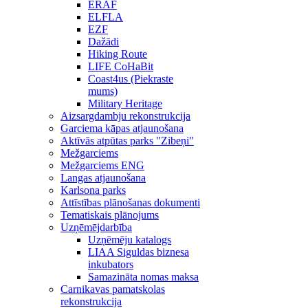
ERAF
ELFLA
EZF
Dažādi
Hiking Route
LIFE CoHaBit
Coast4us (Piekraste
mums)
Military Heritage
Aizsargdambju rekonstrukcija
Garciema kāpas atjaunošana
Aktīvās atpūtas parks "Zibeņi"
Mežgarciems
Mežgarciems ENG
Langas atjaunošana
Karlsona parks
Attīstības plānošanas dokumenti
Tematiskais plānojums
Uzņēmējdarbība
Uzņēmēju katalogs
LIAA Siguldas biznesa
inkubators
Samazināta nomas maksa
Carnikavas pamatskolas
rekonstrukcija