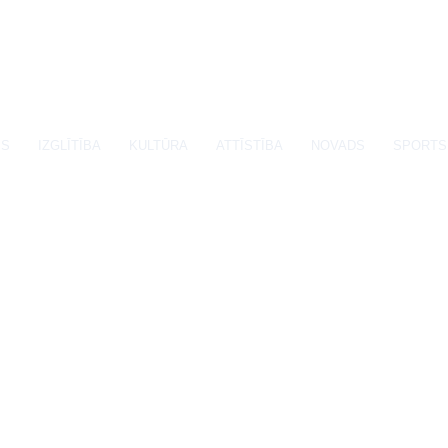
SS
IZGLĪTĪBA
KULTŪRA
ATTĪSTĪBA
NOVADS
SPORTS