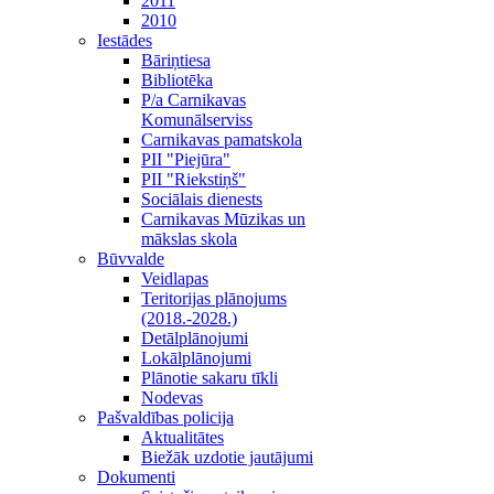
2011
2010
Iestādes
Bāriņtiesa
Bibliotēka
P/a Carnikavas
Komunālserviss
Carnikavas pamatskola
PII "Piejūra"
PII "Riekstiņš"
Sociālais dienests
Carnikavas Mūzikas un
mākslas skola
Būvvalde
Veidlapas
Teritorijas plānojums
(2018.-2028.)
Detālplānojumi
Lokālplānojumi
Plānotie sakaru tīkli
Nodevas
Pašvaldības policija
Aktualitātes
Biežāk uzdotie jautājumi
Dokumenti