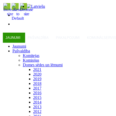
JAUNUMI
PAŠVALDĪBA
PAKALPOJUMI
KOMUNĀLSERVI
Jaunumi
Pašvaldība
Komitejas
Komisijas
Domes sēdes un lēmumi
2021
2020
2019
2018
2017
2016
2015
2014
2013
2012