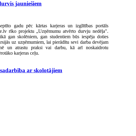
urvis jauniešiem
eptīto gadu pēc kārtas karjeras un izglītības portāls
e.lv rīko projektu „Uzņēmumu atvērto durvju nedēļa".
ikā gan skolēniem, gan studentiem būs iespēja doties
rsijās uz uzņēmumiem, lai pierādītu sevi darba devējam
enē un atrastu praksi vai darbu, kā arī noskaidrotu
rotāko karjeras ceļu.
sadarbība ar skolotājiem