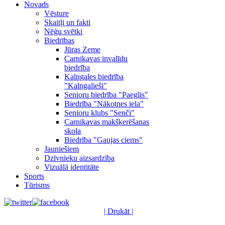
Novads
Vēsture
Skaitļi un fakti
Nēģu svētki
Biedrības
Jūras Zeme
Carnikavas invalīdu
biedrība
Kalngales biedrība
"Kalngalieši"
Senioru biedrība "Paeglis"
Biedrība "Nākotnes iela"
Senioru klubs "Senči"
Carnikavas makšķerēšanas
skola
Biedrība "Gaujas ciems"
Jauniešiem
Dzīvnieku aizsardzība
Vizuālā identitāte
Sports
Tūrisms
| Drukāt |