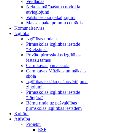
Veidlapas
Nekustamā īpašuma nodokļa
atvieglojumi
Valsts iestāžu pakalpojumi
Maksas pakalpojumu cenrādis
Komunālserviss
Izglītība
Izglītības nodaļa
Pirmsskolas izglītības iestāde
"Riekstiņš"
Privāto pirmsskolas izglītības
iestāžu tāmes
Carnikavas pamatskola
Carnikavas Mūzikas un mākslas
skola
Izglītības iestāžu pašnovērtējuma
ziņojumi
Pirmsskolas izglītības iestāde
"Piejūra"
Bērnu rinda uz pašvaldības
pirmskolas izglītības iestādēm
Kultūra
Attīstība
Projekti
ESF