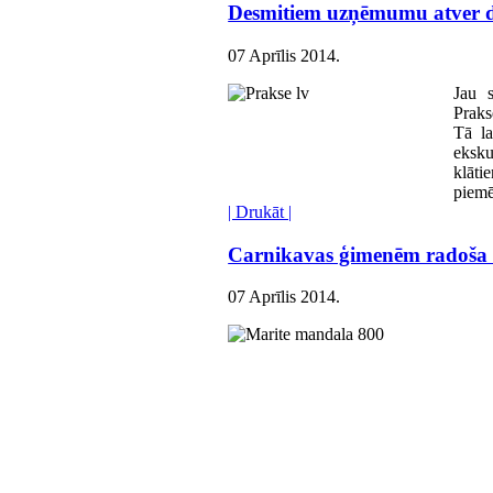
Desmitiem uzņēmumu atver d
07 Aprīlis 2014
.
Jau s
Praks
Tā la
eksku
klāti
piemē
| Drukāt |
Carnikavas ģimenēm radoša 
07 Aprīlis 2014
.