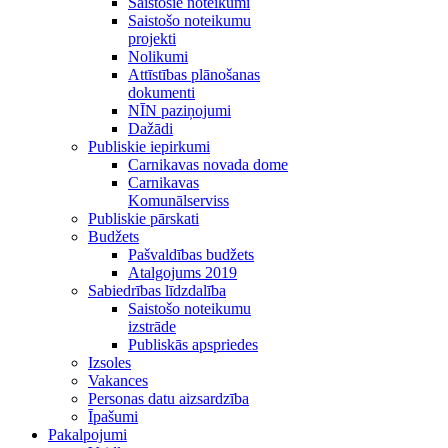
Saistošie noteikumi
Saistošo noteikumu
projekti
Nolikumi
Attīstības plānošanas
dokumenti
NĪN paziņojumi
Dažādi
Publiskie iepirkumi
Carnikavas novada dome
Carnikavas
Komunālserviss
Publiskie pārskati
Budžets
Pašvaldības budžets
Atalgojums 2019
Sabiedrības līdzdalība
Saistošo noteikumu
izstrāde
Publiskās apspriedes
Izsoles
Vakances
Personas datu aizsardzība
Īpašumi
Pakalpojumi