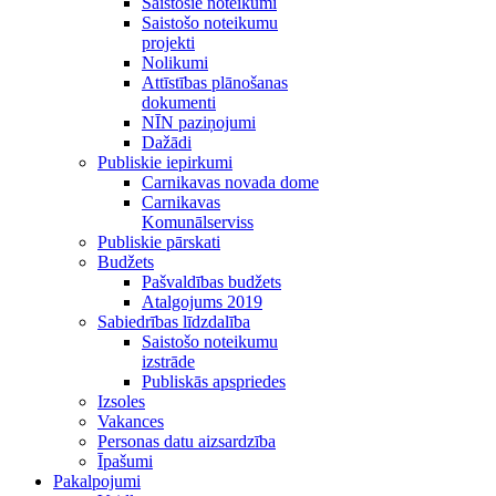
Saistošie noteikumi
Saistošo noteikumu
projekti
Nolikumi
Attīstības plānošanas
dokumenti
NĪN paziņojumi
Dažādi
Publiskie iepirkumi
Carnikavas novada dome
Carnikavas
Komunālserviss
Publiskie pārskati
Budžets
Pašvaldības budžets
Atalgojums 2019
Sabiedrības līdzdalība
Saistošo noteikumu
izstrāde
Publiskās apspriedes
Izsoles
Vakances
Personas datu aizsardzība
Īpašumi
Pakalpojumi