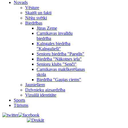
Novads
Vēsture
Skaitļi un fakti
Nēģu svētki
Biedrības
Jūras Zeme
Carnikavas invalīdu
biedrība
Kalngales biedrība
"Kalngalieši"
Senioru biedrība "Paeglis"
Biedrība "Nākotnes iela"
Senioru klubs "Senči"
Carnikavas makšķerēšanas
skola
Biedrība "Gaujas ciems"
Jauniešiem
Dzīvnieku aizsardzība
Vizuālā identitāte
Sports
Tūrisms