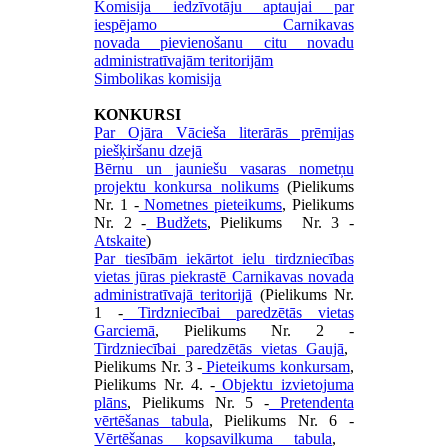
Komisija iedzīvotāju aptaujai par
iespējamo Carnikavas
novada pievienošanu citu novadu
administratīvajām teritorijām
Simbolikas komisija
KONKURSI
Par Ojāra Vācieša literārās prēmijas
piešķiršanu dzejā
Bērnu un jauniešu vasaras nometņu
projektu konkursa nolikums
(Pielikums
Nr. 1 -
Nometnes pieteikums
, Pielikums
Nr. 2 -
Budžets
, Pielikums Nr. 3 -
Atskaite
)
Par tiesībām iekārtot ielu tirdzniecības
vietas jūras piekrastē Carnikavas novada
administratīvajā teritorijā
(Pielikums Nr.
1 -
Tirdzniecībai paredzētās vietas
Garciemā
, Pielikums Nr. 2 -
Tirdzniecībai paredzētās vietas Gaujā
,
Pielikums Nr. 3 -
Pieteikums konkursam
,
Pielikums Nr. 4. -
Objektu izvietojuma
plāns
, Pielikums Nr. 5 -
Pretendenta
vērtēšanas tabula
, Pielikums Nr. 6 -
Vērtēšanas kopsavilkuma tabula
,