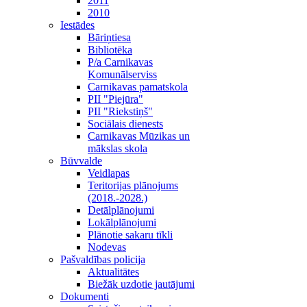
2011
2010
Iestādes
Bāriņtiesa
Bibliotēka
P/a Carnikavas
Komunālserviss
Carnikavas pamatskola
PII "Piejūra"
PII "Riekstiņš"
Sociālais dienests
Carnikavas Mūzikas un
mākslas skola
Būvvalde
Veidlapas
Teritorijas plānojums
(2018.-2028.)
Detālplānojumi
Lokālplānojumi
Plānotie sakaru tīkli
Nodevas
Pašvaldības policija
Aktualitātes
Biežāk uzdotie jautājumi
Dokumenti