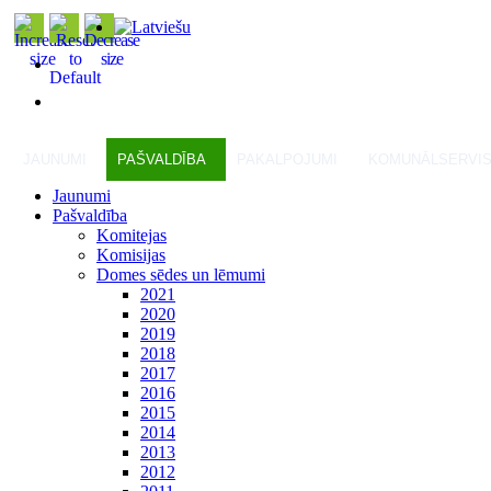
JAUNUMI
PAŠVALDĪBA
PAKALPOJUMI
KOMUNĀLSERVI
Jaunumi
Pašvaldība
Komitejas
Komisijas
Domes sēdes un lēmumi
2021
2020
2019
2018
2017
2016
2015
2014
2013
2012