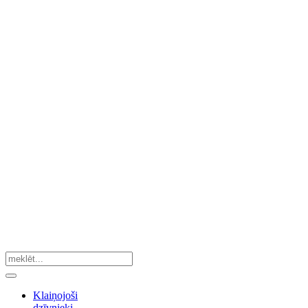
Klaiņojoši
dzīvnieki