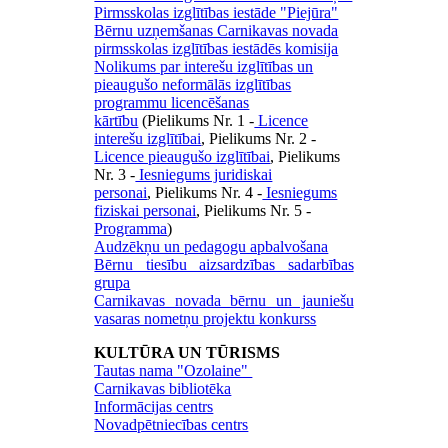
Pirmsskolas izglītības iestāde "Piejūra"
Bērnu uzņemšanas Carnikavas novada
pirmsskolas izglītības iestādēs komisija
Nolikums par interešu izglītības un
pieaugušo neformālās izglītības
programmu licencēšanas
kārtību
(Pielikums Nr. 1 -
Licence
interešu izglītībai
, Pielikums Nr. 2 -
Licence pieaugušo izglītībai
, Pielikums
Nr. 3 -
Iesniegums juridiskai
personai
, Pielikums Nr. 4 -
Iesniegums
fiziskai personai
, Pielikums Nr. 5 -
Programma
)
Audzēkņu un pedagogu apbalvošana
Bērnu tiesību aizsardzības sadarbības
grupa
Carnikavas novada bērnu un jauniešu
vasaras nometņu projektu konkurss
KULTŪRA UN TŪRISMS
Tautas nama "Ozolaine"
Carnikavas bibliotēka
Informācijas centrs
Novadpētniecības centrs