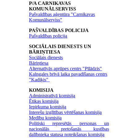
P/A CARNIKAVAS
KOMUNĀLSERVISS
Pašvaldības aģentūra "Carnikavas
Komunālserviss"
PAŠVALDĪBAS POLICIJA
Pašvaldības policija
SOCIĀLAIS DIENESTS UN
BĀRIŅTIESA
Sociālais dienests
Bāriņtiesa
Alternatīvās aprūpes centrs "Pīlādzis"
Kalngales brīvā laika pavadīšanas centrs
"Kadiķis"
KOMISIJA
Administratīvā komisija
Ētikas komisija
Iepirkuma komisija
Interešu izglītības vērtēšanas komisija
Medību komisija
Politiski represētās personas un
nacionālās pretošanās kustības
dalībnieka statusa noteikšanas komisija