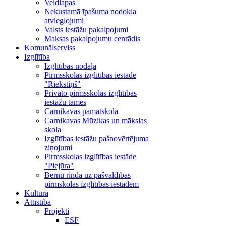
Veidlapas
Nekustamā īpašuma nodokļa
atvieglojumi
Valsts iestāžu pakalpojumi
Maksas pakalpojumu cenrādis
Komunālserviss
Izglītība
Izglītības nodaļa
Pirmsskolas izglītības iestāde
"Riekstiņš"
Privāto pirmsskolas izglītības
iestāžu tāmes
Carnikavas pamatskola
Carnikavas Mūzikas un mākslas
skola
Izglītības iestāžu pašnovērtējuma
ziņojumi
Pirmsskolas izglītības iestāde
"Piejūra"
Bērnu rinda uz pašvaldības
pirmskolas izglītības iestādēm
Kultūra
Attīstība
Projekti
ESF