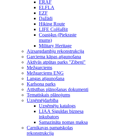
ERAF
ELFLA
EZF
Dažādi
Hiking Route
LIFE CoHaBit
Coast4us (Piekraste
mums)
Military Heritage
Aizsargdambju rekonstrukcija
Garciema kāpas atjaunošana
Aktīvās atpūtas parks "Zibeņi"
Mežgarciems
Mežgarciems ENG
Langas atjaunošana
Karlsona parks
Attīstības plānošanas dokumenti
Tematiskais plānojums
Uzņēmējdarbība
Uzņēmēju katalogs
LIAA Siguldas biznesa
inkubators
Samazināta nomas maksa
Carnikavas pamatskolas
rekonstrukcija