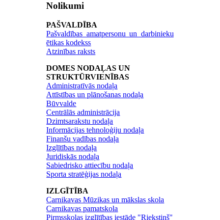
Nolikumi
PAŠVALDĪBA
Pašvaldības amatpersonu un darbinieku
ētikas kodekss
Atzinības raksts
DOMES NODAĻAS UN
STRUKTŪRVIENĪBAS
Administratīvās nodaļa
Attīstības un plānošanas nodaļa
Būvvalde
Centrālās administrācija
Dzimtsarakstu nodaļa
Informācijas tehnoloģiju nodaļa
Finanšu vadības nodaļa
Izglītības nodaļa
Juridiskās nodaļa
Sabiedrisko attiecību nodaļa
Sporta stratēģijas nodaļa
IZLGĪTĪBA
Carnikavas Mūzikas un mākslas skola
Carnikavas pamatskola
Pirmsskolas izglītības iestāde "Riekstiņš"