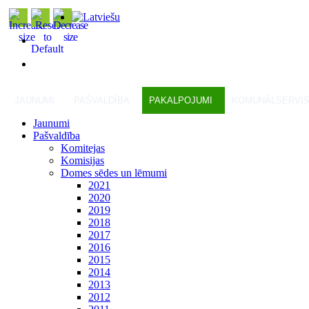
JAUNUMI
PAŠVALDĪBA
PAKALPOJUMI
KOMUNĀLSERVI
Jaunumi
Pašvaldība
Komitejas
Komisijas
Domes sēdes un lēmumi
2021
2020
2019
2018
2017
2016
2015
2014
2013
2012