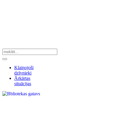
Klaiņojoši
dzīvnieki
Ārkārtas
situācijas