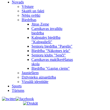
Novads
Vēsture
Skaitļi un fakti
Nēģu svētki
Biedrības
Jūras Zeme
Carnikavas invalīdu
biedrība
Kalngales biedrība
"Kalngalieši"
Senioru biedrība "Paeglis"
Biedrība "Nākotnes iela"
Senioru klubs "Senči"
Carnikavas makšķerēšanas
skola
Biedrība "Gaujas ciems"
Jauniešiem
Dzīvnieku aizsardzība
Vizuālā identitāte
Sports
Tūrisms