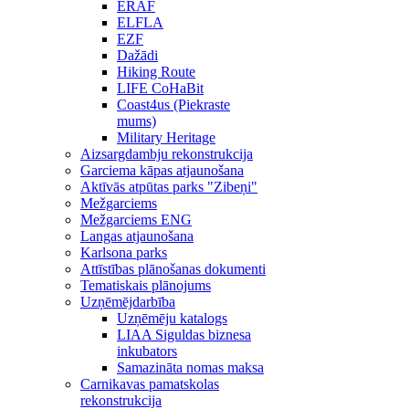
ERAF
ELFLA
EZF
Dažādi
Hiking Route
LIFE CoHaBit
Coast4us (Piekraste
mums)
Military Heritage
Aizsargdambju rekonstrukcija
Garciema kāpas atjaunošana
Aktīvās atpūtas parks "Zibeņi"
Mežgarciems
Mežgarciems ENG
Langas atjaunošana
Karlsona parks
Attīstības plānošanas dokumenti
Tematiskais plānojums
Uzņēmējdarbība
Uzņēmēju katalogs
LIAA Siguldas biznesa
inkubators
Samazināta nomas maksa
Carnikavas pamatskolas
rekonstrukcija