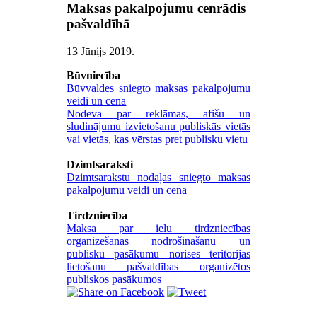
Maksas pakalpojumu cenrādis
pašvaldībā
13 Jūnijs 2019
.
Būvniecība
Būvvaldes sniegto maksas pakalpojumu
veidi un cena
Nodeva par reklāmas, afišu un
sludinājumu izvietošanu publiskās vietās
vai vietās, kas vērstas pret publisku vietu
Dzimtsaraksti
Dzimtsarakstu nodaļas sniegto maksas
pakalpojumu veidi un cena
Tirdzniecība
Maksa par ielu tirdzniecības
organizēšanas nodrošināšanu un
publisku pasākumu norises teritorijas
lietošanu pašvaldības organizētos
publiskos pasākumos