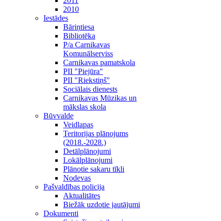
2011
2010
Iestādes
Bāriņtiesa
Bibliotēka
P/a Carnikavas
Komunālserviss
Carnikavas pamatskola
PII "Piejūra"
PII "Riekstiņš"
Sociālais dienests
Carnikavas Mūzikas un
mākslas skola
Būvvalde
Veidlapas
Teritorijas plānojums
(2018.-2028.)
Detālplānojumi
Lokālplānojumi
Plānotie sakaru tīkli
Nodevas
Pašvaldības policija
Aktualitātes
Biežāk uzdotie jautājumi
Dokumenti