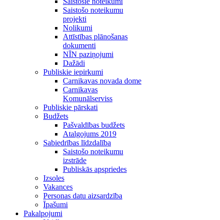
Saistošie noteikumi
Saistošo noteikumu
projekti
Nolikumi
Attīstības plānošanas
dokumenti
NĪN paziņojumi
Dažādi
Publiskie iepirkumi
Carnikavas novada dome
Carnikavas
Komunālserviss
Publiskie pārskati
Budžets
Pašvaldības budžets
Atalgojums 2019
Sabiedrības līdzdalība
Saistošo noteikumu
izstrāde
Publiskās apspriedes
Izsoles
Vakances
Personas datu aizsardzība
Īpašumi
Pakalpojumi