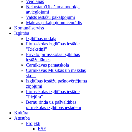
Veidlapas
Nekustamā īpašuma nodokļa
atvieglojumi
Valsts iestāžu pakalpojumi
Maksas pakalpojumu cenrādis
Komunālserviss
Izglītība
Izglītības nodaļa
Pirmsskolas izglītības iestāde
"Riekstiņš"
Privāto pirmsskolas izglītības
iestāžu tāmes
Carnikavas pamatskola
Carnikavas Mūzikas un mākslas
skola
Izglītības iestāžu pašnovērtējuma
ziņojumi
Pirmsskolas izglītības iestāde
"Piejūra"
Bērnu rinda uz pašvaldības
pirmskolas izglītības iestādēm
Kultūra
Attīstība
Projekti
ESF