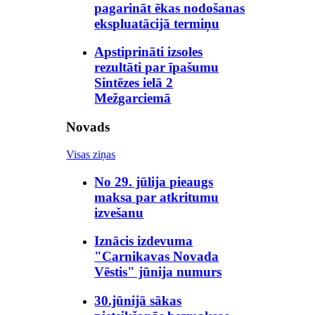
pagarināt ēkas nodošanas
ekspluatācijā termiņu
Apstiprināti izsoles
rezultāti par īpašumu
Sintēzes ielā 2
Mežgarciemā
Novads
Visas ziņas
No 29. jūlija pieaugs
maksa par atkritumu
izvešanu
Iznācis izdevuma
"Carnikavas Novada
Vēstis" jūnija numurs
30.jūnijā sākas