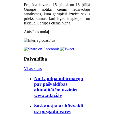
Projekta ietvaros 15. jūnijā un 16. jūlijā
Garupē notika ciema iedzīvotāju
sanāksmes, kurā garupieši izteica savus
priekšlikumus, kuri tagad ir apkopoti un
iekļauti Garupes ciema plānā.
Attīstības nodaļa
Pašvaldība
Visas ziņas
No 1. jūlija informāciju
par pašvaldības
aktualitātēm uzziniet
www.adazi.lv
Saskaņojot ar būvvaldi,
uz pusgadu varēs