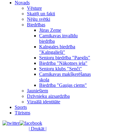
Novads
Vēsture
Skaitļi un fakti
Nēģu svētki
Biedrības
Jūras Zeme
Carnikavas invalīdu
biedrība
Kalngales biedrība
"Kalngalieši"
Senioru biedrība "Paeglis"
Biedrība "Nākotnes iela"
Senioru klubs "Senči"
Carnikavas makšķerēšanas
skola
Biedrība "Gaujas ciems"
Jauniešiem
Dzīvnieku aizsardzība
Vizuālā identitāte
Sports
Tūrisms
| Drukāt |