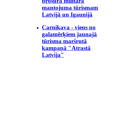
brošūra militārā
mantojuma tūrismam
Latvijā un Igaunijā
Carnikava - viens no
galamērķiem jaunajā
tūrisma maršrutā
kampaņā "Atrastā
Latvija"