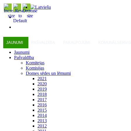
JAUNUMI
PAŠVALDĪBA
PAKALPOJUMI
KOMUNĀLSERVI
Jaunumi
Pašvaldība
Komitejas
Komisijas
Domes sēdes un lēmumi
2021
2020
2019
2018
2017
2016
2015
2014
2013
2012