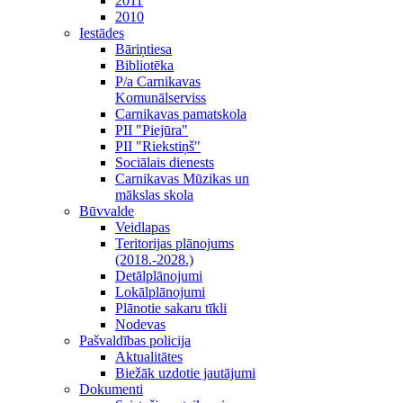
2011
2010
Iestādes
Bāriņtiesa
Bibliotēka
P/a Carnikavas
Komunālserviss
Carnikavas pamatskola
PII "Piejūra"
PII "Riekstiņš"
Sociālais dienests
Carnikavas Mūzikas un
mākslas skola
Būvvalde
Veidlapas
Teritorijas plānojums
(2018.-2028.)
Detālplānojumi
Lokālplānojumi
Plānotie sakaru tīkli
Nodevas
Pašvaldības policija
Aktualitātes
Biežāk uzdotie jautājumi
Dokumenti