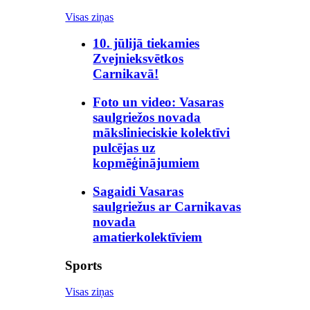
Visas ziņas
10. jūlijā tiekamies
Zvejnieksvētkos
Carnikavā!
Foto un video: Vasaras
saulgriežos novada
mākslinieciskie kolektīvi
pulcējas uz
kopmēģinājumiem
Sagaidi Vasaras
saulgriežus ar Carnikavas
novada
amatierkolektīviem
Sports
Visas ziņas