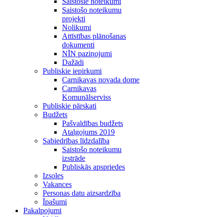
Saistošie noteikumi
Saistošo noteikumu
projekti
Nolikumi
Attīstības plānošanas
dokumenti
NĪN paziņojumi
Dažādi
Publiskie iepirkumi
Carnikavas novada dome
Carnikavas
Komunālserviss
Publiskie pārskati
Budžets
Pašvaldības budžets
Atalgojums 2019
Sabiedrības līdzdalība
Saistošo noteikumu
izstrāde
Publiskās apspriedes
Izsoles
Vakances
Personas datu aizsardzība
Īpašumi
Pakalpojumi