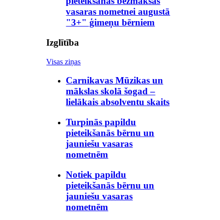
pieteikšanās bezmaksas
vasaras nometnei augustā
"3+" ģimeņu bērniem
Izglītība
Visas ziņas
Carnikavas Mūzikas un
mākslas skolā šogad –
lielākais absolventu skaits
Turpinās papildu
pieteikšanās bērnu un
jauniešu vasaras
nometnēm
Notiek papildu
pieteikšanās bērnu un
jauniešu vasaras
nometnēm