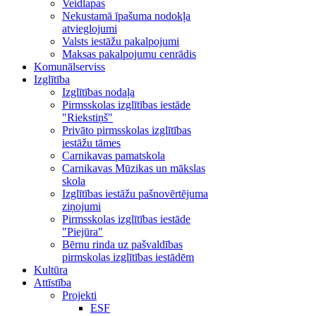
Veidlapas
Nekustamā īpašuma nodokļa
atvieglojumi
Valsts iestāžu pakalpojumi
Maksas pakalpojumu cenrādis
Komunālserviss
Izglītība
Izglītības nodaļa
Pirmsskolas izglītības iestāde
"Riekstiņš"
Privāto pirmsskolas izglītības
iestāžu tāmes
Carnikavas pamatskola
Carnikavas Mūzikas un mākslas
skola
Izglītības iestāžu pašnovērtējuma
ziņojumi
Pirmsskolas izglītības iestāde
"Piejūra"
Bērnu rinda uz pašvaldības
pirmskolas izglītības iestādēm
Kultūra
Attīstība
Projekti
ESF