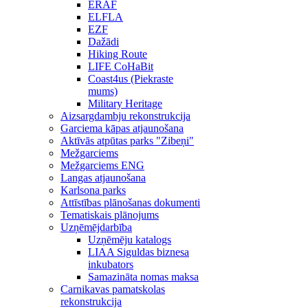
ERAF
ELFLA
EZF
Dažādi
Hiking Route
LIFE CoHaBit
Coast4us (Piekraste
mums)
Military Heritage
Aizsargdambju rekonstrukcija
Garciema kāpas atjaunošana
Aktīvās atpūtas parks "Zibeņi"
Mežgarciems
Mežgarciems ENG
Langas atjaunošana
Karlsona parks
Attīstības plānošanas dokumenti
Tematiskais plānojums
Uzņēmējdarbība
Uzņēmēju katalogs
LIAA Siguldas biznesa
inkubators
Samazināta nomas maksa
Carnikavas pamatskolas
rekonstrukcija