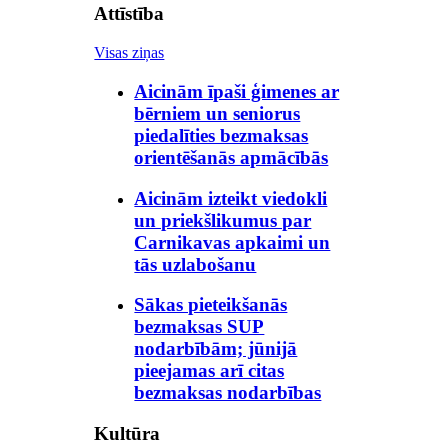
Attīstība
Visas ziņas
Aicinām īpaši ģimenes ar
bērniem un seniorus
piedalīties bezmaksas
orientēšanās apmācībās
Aicinām izteikt viedokli
un priekšlikumus par
Carnikavas apkaimi un
tās uzlabošanu
Sākas pieteikšanās
bezmaksas SUP
nodarbībām; jūnijā
pieejamas arī citas
bezmaksas nodarbības
Kultūra