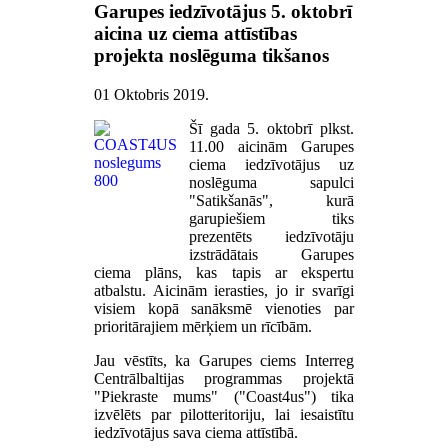
Garupes iedzīvotājus 5. oktobrī
aicina uz ciema attīstības
projekta noslēguma tikšanos
01 Oktobris 2019
.
Šī gada 5. oktobrī plkst.
11.00 aicinām Garupes
ciema iedzīvotājus uz
noslēguma sapulci
"Satikšanās", kurā
garupiešiem tiks
prezentēts iedzīvotāju
izstrādātais Garupes
ciema plāns, kas tapis ar ekspertu
atbalstu. Aicinām ierasties, jo ir svarīgi
visiem kopā sanāksmē vienoties par
prioritārajiem mērķiem un rīcībām.
Jau vēstīts, ka Garupes ciems Interreg
Centrālbaltijas programmas projektā
"Piekraste mums" ("Coast4us") tika
izvēlēts par pilotteritoriju, lai iesaistītu
iedzīvotājus sava ciema attīstībā.