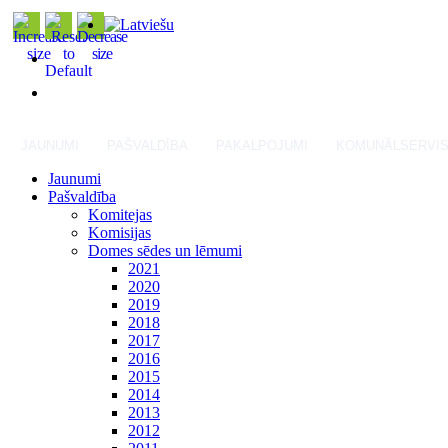
JAUNUMI
PAŠVALDĪBA
PAKALPOJUMI
KOMUNĀLSERVI
Jaunumi
Pašvaldība
Komitejas
Komisijas
Domes sēdes un lēmumi
2021
2020
2019
2018
2017
2016
2015
2014
2013
2012