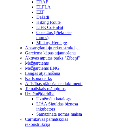
ERAF
ELFLA
EZF
Dažādi
Hiking Route
LIFE CoHaBit
Coast4us (Piekraste
mums)
Military Heritage
Aizsargdambju rekonstrukcija
Garciema kāpas atjaunošana
Aktīvās atpūtas parks "Zibeņi"
Mežgarciems
Mežgarciems ENG
Langas atjaunošana
Karlsona parks
Attīstības plānošanas dokumenti
Tematiskais plānojums
Uzņēmējdarbība
Uzņēmēju katalogs
LIAA Siguldas biznesa
inkubators
Samazināta nomas maksa
Carnikavas pamatskolas
rekonstrukcija