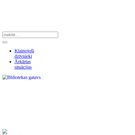
Klaiņojoši
dzīvnieki
Ārkārtas
situācijas