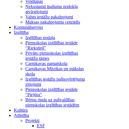
Veidlapas
Nekustamā īpašuma nodokļa
atvieglojumi
Valsts iestāžu pakalpojumi
Maksas pakalpojumu cenrādis
Komunālserviss
Izglītība
Izglītības nodaļa
Pirmsskolas izglītības iestāde
"Riekstiņš"
Privāto pirmsskolas izglītības
iestāžu tāmes
Carnikavas pamatskola
Carnikavas Mūzikas un mākslas
skola
Izglītības iestāžu pašnovērtējuma
ziņojumi
Pirmsskolas izglītības iestāde
"Piejūra"
Bērnu rinda uz pašvaldības
pirmskolas izglītības iestādēm
Kultūra
Attīstība
Projekti
ESF