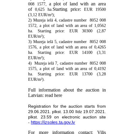
a plot of land with an area
008 1577,
of
Starting price:
0,625 ha.
EUR 19500
(3,12 EUR/m²);
2) Muzeja ielā 4,
cadastre
number
8052 008
1572, a plot of land with an area of 1,0562
ha. Starting price: EUR 30300 (2,87
EUR/m²);
3) Muzeja ielā 5,
cadastre
number
8052 008
1576, a plot of land with an area of 0,4265
ha. Starting price: EUR 14100 (3,31
EUR/m²);
4) Muzeja ielā 7,
cadastre
number
8052 008
1575, a plot of land with an area of 0,4192
ha. Starting price: EUR 13700 (3,28
EUR/m²).
Full information about the auction in
Latvian: read here
Registration for the auction starts from
29.06.2021.
plkst. 13.00 līdz
19.07.2021.
plkst. 23.59 on electronic auction site
-
https://izsoles.ta.gov.lv
For more information contact: Vilis