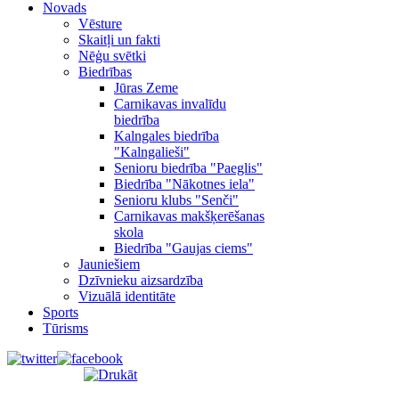
Novads
Vēsture
Skaitļi un fakti
Nēģu svētki
Biedrības
Jūras Zeme
Carnikavas invalīdu
biedrība
Kalngales biedrība
"Kalngalieši"
Senioru biedrība "Paeglis"
Biedrība "Nākotnes iela"
Senioru klubs "Senči"
Carnikavas makšķerēšanas
skola
Biedrība "Gaujas ciems"
Jauniešiem
Dzīvnieku aizsardzība
Vizuālā identitāte
Sports
Tūrisms