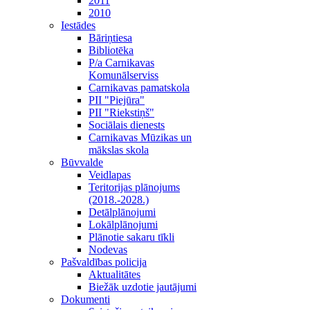
2011
2010
Iestādes
Bāriņtiesa
Bibliotēka
P/a Carnikavas
Komunālserviss
Carnikavas pamatskola
PII "Piejūra"
PII "Riekstiņš"
Sociālais dienests
Carnikavas Mūzikas un
mākslas skola
Būvvalde
Veidlapas
Teritorijas plānojums
(2018.-2028.)
Detālplānojumi
Lokālplānojumi
Plānotie sakaru tīkli
Nodevas
Pašvaldības policija
Aktualitātes
Biežāk uzdotie jautājumi
Dokumenti