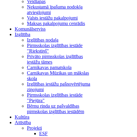
Veidlapas
Nekustamā īpašuma nodokļa
atvieglojumi
Valsts iestāžu pakalpojumi
Maksas pakalpojumu cenrādis
Komunālserviss
Izglītība
Izglītības nodaļa
Pirmsskolas izglītības iestāde
"Riekstiņš"
Privāto pirmsskolas izglītības
iestāžu tāmes
Carnikavas pamatskola
Carnikavas Mūzikas un mākslas
skola
Izglītības iestāžu pašnovērtējuma
ziņojumi
Pirmsskolas izglītības iestāde
"Piejūra"
Bērnu rinda uz pašvaldības
pirmskolas izglītības iestādēm
Kultūra
Attīstība
Projekti
ESF