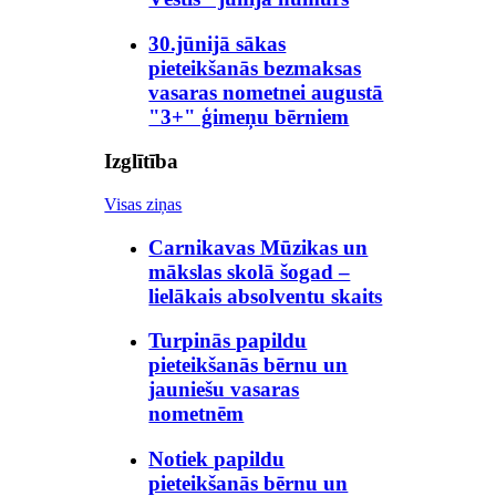
30.jūnijā sākas
pieteikšanās bezmaksas
vasaras nometnei augustā
"3+" ģimeņu bērniem
Izglītība
Visas ziņas
Carnikavas Mūzikas un
mākslas skolā šogad –
lielākais absolventu skaits
Turpinās papildu
pieteikšanās bērnu un
jauniešu vasaras
nometnēm
Notiek papildu
pieteikšanās bērnu un