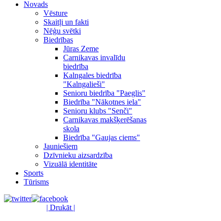
Novads
Vēsture
Skaitļi un fakti
Nēģu svētki
Biedrības
Jūras Zeme
Carnikavas invalīdu
biedrība
Kalngales biedrība
"Kalngalieši"
Senioru biedrība "Paeglis"
Biedrība "Nākotnes iela"
Senioru klubs "Senči"
Carnikavas makšķerēšanas
skola
Biedrība "Gaujas ciems"
Jauniešiem
Dzīvnieku aizsardzība
Vizuālā identitāte
Sports
Tūrisms
| Drukāt |