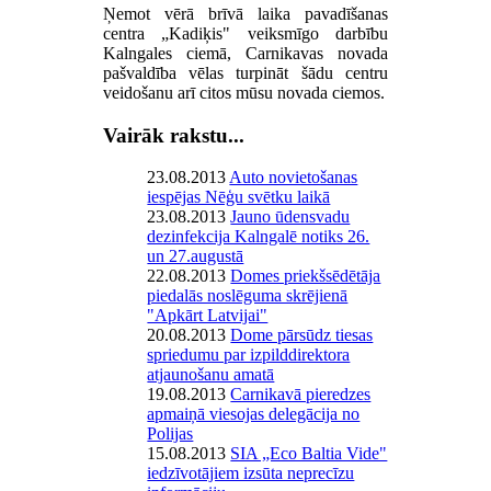
Ņemot vērā brīvā laika pavadīšanas
centra „Kadiķis" veiksmīgo darbību
Kalngales ciemā, Carnikavas novada
pašvaldība vēlas turpināt šādu centru
veidošanu arī citos mūsu novada ciemos.
Vairāk rakstu...
23.08.2013
Auto novietošanas
iespējas Nēģu svētku laikā
23.08.2013
Jauno ūdensvadu
dezinfekcija Kalngalē notiks 26.
un 27.augustā
22.08.2013
Domes priekšsēdētāja
piedalās noslēguma skrējienā
"Apkārt Latvijai"
20.08.2013
Dome pārsūdz tiesas
spriedumu par izpilddirektora
atjaunošanu amatā
19.08.2013
Carnikavā pieredzes
apmaiņā viesojas delegācija no
Polijas
15.08.2013
SIA „Eco Baltia Vide"
iedzīvotājiem izsūta neprecīzu