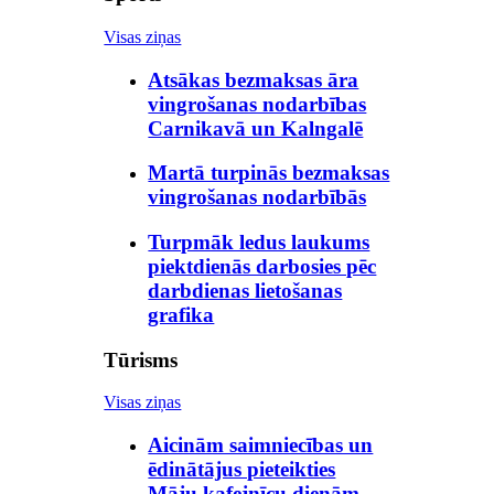
Visas ziņas
Atsākas bezmaksas āra
vingrošanas nodarbības
Carnikavā un Kalngalē
Martā turpinās bezmaksas
vingrošanas nodarbībās
Turpmāk ledus laukums
piektdienās darbosies pēc
darbdienas lietošanas
grafika
Tūrisms
Visas ziņas
Aicinām saimniecības un
ēdinātājus pieteikties
Māju kafejnīcu dienām