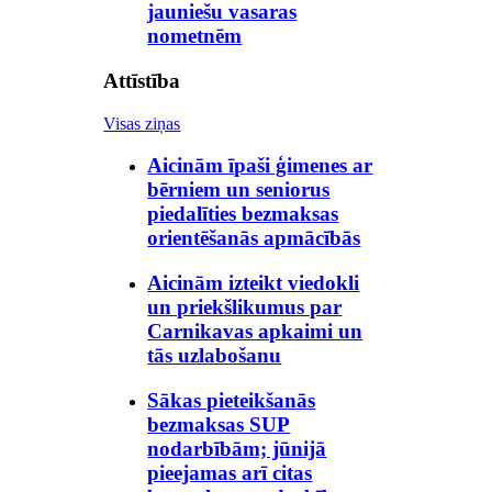
jauniešu vasaras
nometnēm
Attīstība
Visas ziņas
Aicinām īpaši ģimenes ar
bērniem un seniorus
piedalīties bezmaksas
orientēšanās apmācībās
Aicinām izteikt viedokli
un priekšlikumus par
Carnikavas apkaimi un
tās uzlabošanu
Sākas pieteikšanās
bezmaksas SUP
nodarbībām; jūnijā
pieejamas arī citas