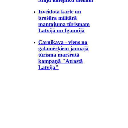
Izveidota karte un
brošūra militārā
mantojuma tūrismam
Latvijā un Igaunijā
Carnikava - viens no
galamērķiem jaunajā
tūrisma maršrutā
kampaņā "Atrastā
Latvija"