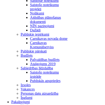
Saistošie noteikumi
Saistošo noteikumu
projekti
Nolikumi
Attīstības plānošanas
dokumenti
NĪN paziņojumi
Dažādi
Publiskie iepirkumi
Carnikavas novada dome
Carnikavas
Komunālserviss
Publiskie pārskati
Budžets
Pašvaldības budžets
Atalgojums 2019
Sabiedrības līdzdalība
Saistošo noteikumu
izstrāde
Publiskās apspriedes
Izsoles
Vakances
Personas datu aizsardzība
Īpašumi
Pakalpojumi