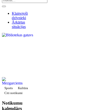
Klaiņojoši
dzīvnieki
Ārkārtas
situācijas
Sports
Kultūra
Citi notikumi
Notikumu
kalendārs