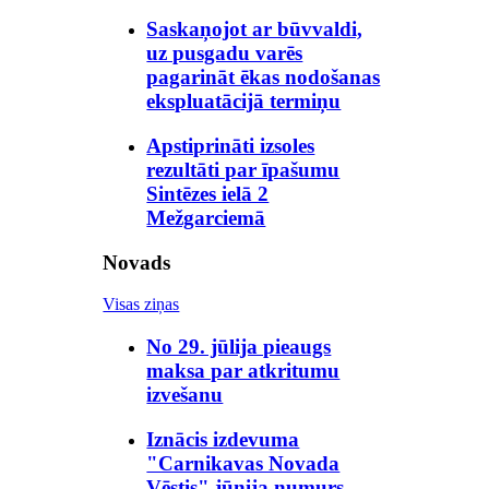
Saskaņojot ar būvvaldi,
uz pusgadu varēs
pagarināt ēkas nodošanas
ekspluatācijā termiņu
Apstiprināti izsoles
rezultāti par īpašumu
Sintēzes ielā 2
Mežgarciemā
Novads
Visas ziņas
No 29. jūlija pieaugs
maksa par atkritumu
izvešanu
Iznācis izdevuma
"Carnikavas Novada
Vēstis" jūnija numurs