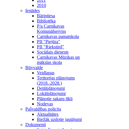
2011
2010
Iestādes
Bāriņtiesa
Bibliotēka
P/a Carnikavas
Komunālserviss
Carnikavas pamatskola
PII "Piejūra"
PII "Riekstiņš"
Sociālais dienests
Carnikavas Mūzikas un
mākslas skola
Būvvalde
Veidlapas
Teritorijas plānojums
(2018.-2028.)
Detālplānojumi
Lokālplānojumi
Plānotie sakaru tīkli
Nodevas
Pašvaldības policija
Aktualitātes
Biežāk uzdotie jautājumi
Dokumenti