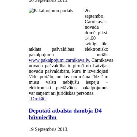
26 Septembris 2013
.
26.
septembrī
Carnikavas
novada
domē plkst.
14.00
svinīgi tiks
atklāts pašvaldības elektronisko
pakalpojumu portāls
www.pakalpojumi.carnikava.lv.
Carnikavas
novada pašvaldība ir pirmā no Latvijas
novadu pašvaldībām, kura ir izveidojusi
šādu portālu, un tas nodrošina līdz šim
mūsu valstī nebijušu iespēju –
elektroniski piedāvātos pakalpojumus
var saņemt arī juridiskas personas.
| Drukāt |
Deputāti atbalsta dambja D4
būvniecību
19 Septembris 2013
.