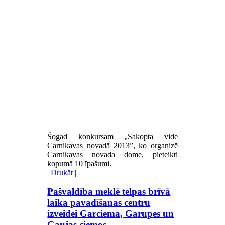
Šogad konkursam „Sakopta vide
Carnikavas novadā 2013”, ko organizē
Carnikavas novada dome, pieteikti
kopumā 10 īpašumi.
| Drukāt |
Pašvaldība meklē telpas brīvā
laika pavadīšanas centru
izveidei Garciema, Garupes un
Gaujas ciemos