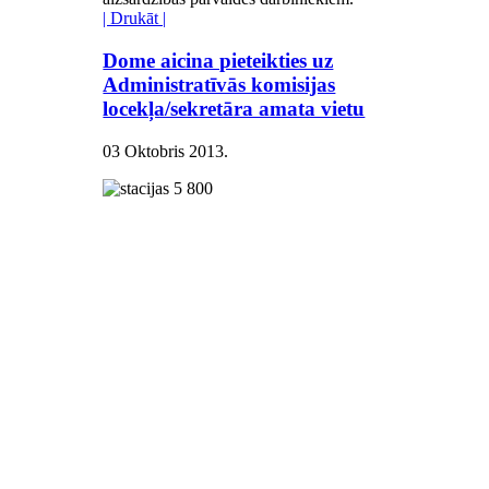
| Drukāt |
Dome aicina pieteikties uz
Administratīvās komisijas
locekļa/sekretāra amata vietu
03 Oktobris 2013
.