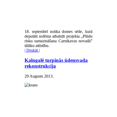
18. septembrī notika domes sēde, kurā
deputāti nolēma atbalstīt projekta „Plūdu
risku samazināšana Carnikavas novadā”
tālāku attīstību.
| Drukāt |
Kalngalē turpinās ūdensvada
rekonstrukcija
29 Augusts 2013
.