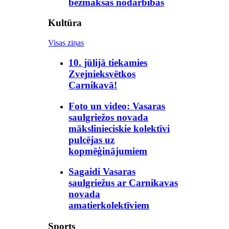
bezmaksas nodarbības
Kultūra
Visas ziņas
10. jūlijā tiekamies
Zvejnieksvētkos
Carnikavā!
Foto un video: Vasaras
saulgriežos novada
mākslinieciskie kolektīvi
pulcējas uz
kopmēģinājumiem
Sagaidi Vasaras
saulgriežus ar Carnikavas
novada
amatierkolektīviem
Sports