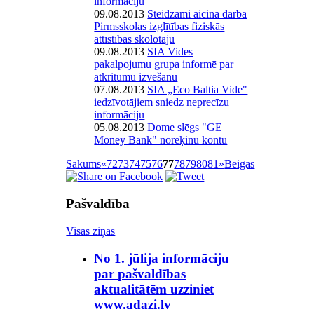
informāciju
09.08.2013
Steidzami aicina darbā
Pirmsskolas izglītības fiziskās
attīstības skolotāju
09.08.2013
SIA Vides
pakalpojumu grupa informē par
atkritumu izvešanu
07.08.2013
SIA „Eco Baltia Vide"
iedzīvotājiem sniedz neprecīzu
informāciju
05.08.2013
Dome slēgs "GE
Money Bank" norēķinu kontu
Sākums
«
72
73
74
75
76
77
78
79
80
81
»
Beigas
Pašvaldība
Visas ziņas
No 1. jūlija informāciju
par pašvaldības
aktualitātēm uzziniet
www.adazi.lv