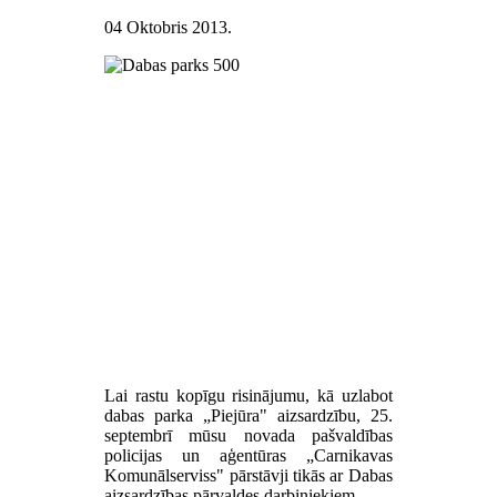
04 Oktobris 2013
.
Lai rastu kopīgu risinājumu, kā uzlabot
dabas parka „Piejūra" aizsardzību, 25.
septembrī mūsu novada pašvaldības
policijas un aģentūras „Carnikavas
Komunālserviss" pārstāvji tikās ar Dabas
aizsardzības pārvaldes darbiniekiem.