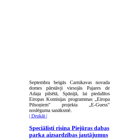
Septembra beigās Carnikavas novada
domes pārstāvji viesojās Pajares de
Adaja pilsētā, Spānijā, lai piedalītos
Eiropas Komisijas programmas „Eiropa
Pilsoņiem" projekta „E-Guess"
noslēguma sanāksmē.
| Drukāt |
Speciālisti risina Piejūras dabas
parka aizsardzības jautājumus