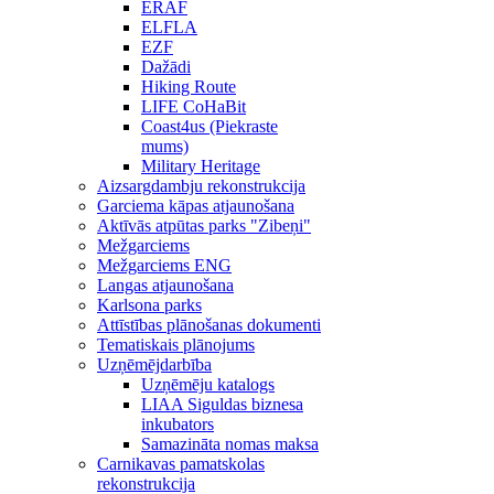
ERAF
ELFLA
EZF
Dažādi
Hiking Route
LIFE CoHaBit
Coast4us (Piekraste
mums)
Military Heritage
Aizsargdambju rekonstrukcija
Garciema kāpas atjaunošana
Aktīvās atpūtas parks "Zibeņi"
Mežgarciems
Mežgarciems ENG
Langas atjaunošana
Karlsona parks
Attīstības plānošanas dokumenti
Tematiskais plānojums
Uzņēmējdarbība
Uzņēmēju katalogs
LIAA Siguldas biznesa
inkubators
Samazināta nomas maksa
Carnikavas pamatskolas
rekonstrukcija