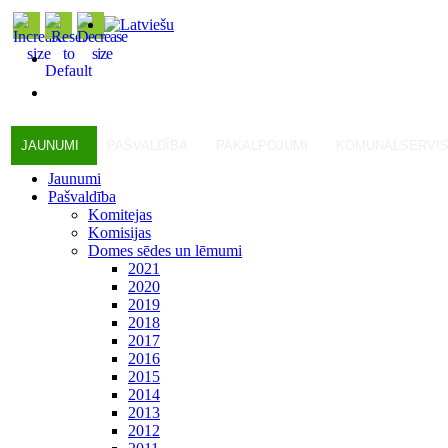
JAUNUMI
PAŠVALDĪBA
PAKALPOJUMI
KOMUNĀLSERVI
Jaunumi
Pašvaldība
Komitejas
Komisijas
Domes sēdes un lēmumi
2021
2020
2019
2018
2017
2016
2015
2014
2013
2012