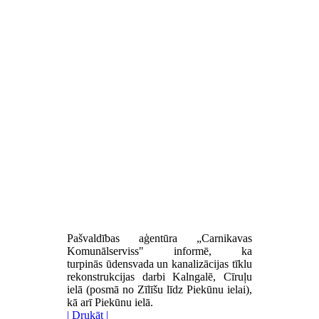
Pašvaldības aģentūra „Carnikavas
Komunālserviss" informē, ka
turpinās
ūdensvada un kanalizācijas tīklu
rekonstrukcijas darbi
Kalngalē, Cīruļu
ielā (posmā no Zīlīšu līdz Piekūnu ielai),
kā arī Piekūnu ielā.
| Drukāt |