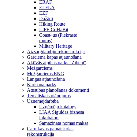
ERAF
ELFLA
EZF
Dažādi
Hiking Route
LIFE CoHaBit
Coast4us (Piekraste
mums)
Military Heritage
Aizsargdambju rekonstrukcija
Garciema kāpas atjaunošana
Aktīvās atpūtas parks "Zibeņi"
Mežgarciems
Mežgarciems ENG
Langas atjaunošana
Karlsona parks
Attīstības plānošanas dokumenti
Tematiskais plānojums
Uzņēmējdarbība
Uzņēmēju katalogs
LIAA Siguldas biznesa
inkubators
Samazināta nomas maksa
Carnikavas pamatskolas
rekonstrukcija