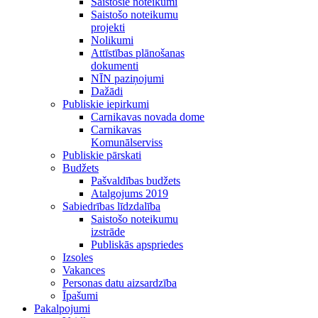
Saistošie noteikumi
Saistošo noteikumu
projekti
Nolikumi
Attīstības plānošanas
dokumenti
NĪN paziņojumi
Dažādi
Publiskie iepirkumi
Carnikavas novada dome
Carnikavas
Komunālserviss
Publiskie pārskati
Budžets
Pašvaldības budžets
Atalgojums 2019
Sabiedrības līdzdalība
Saistošo noteikumu
izstrāde
Publiskās apspriedes
Izsoles
Vakances
Personas datu aizsardzība
Īpašumi
Pakalpojumi