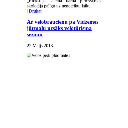
„Riekstiņš" aicina darbā pirmsskolas
skolotāja palīgu
uz nenoteiktu laiku.
| Drukāt |
Ar velobraucienu pa Vidzemes
jūrmalu uzsāks velotūrisma
sezonu
22 Maijs 2013
.