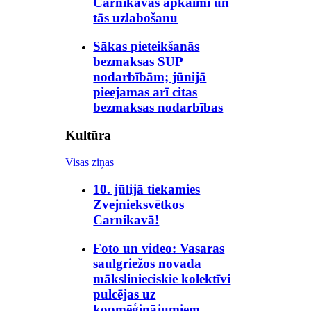
Carnikavas apkaimi un
tās uzlabošanu
Sākas pieteikšanās
bezmaksas SUP
nodarbībām; jūnijā
pieejamas arī citas
bezmaksas nodarbības
Kultūra
Visas ziņas
10. jūlijā tiekamies
Zvejnieksvētkos
Carnikavā!
Foto un video: Vasaras
saulgriežos novada
mākslinieciskie kolektīvi
pulcējas uz
kopmēģinājumiem