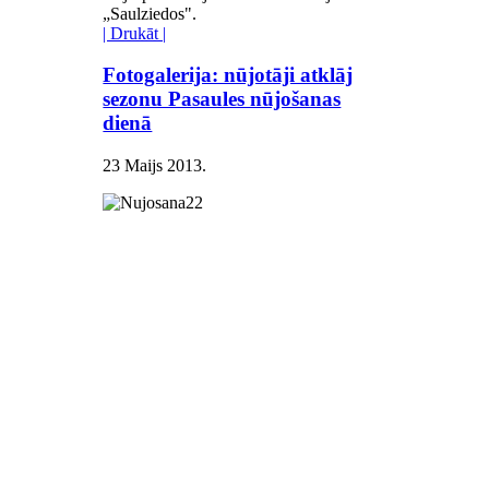
„Saulziedos".
| Drukāt |
Fotogalerija: nūjotāji atklāj
sezonu Pasaules nūjošanas
dienā
23 Maijs 2013
.