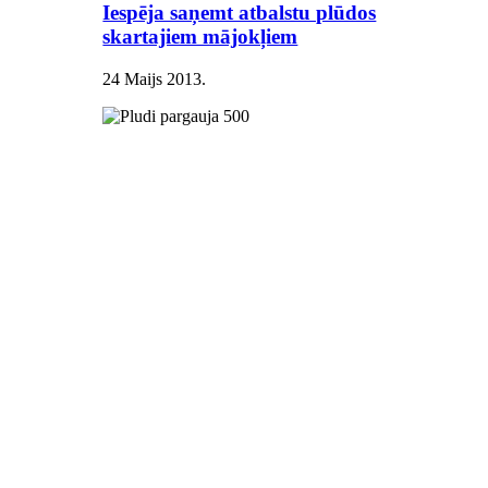
Iespēja saņemt atbalstu plūdos
skartajiem mājokļiem
24 Maijs 2013
.