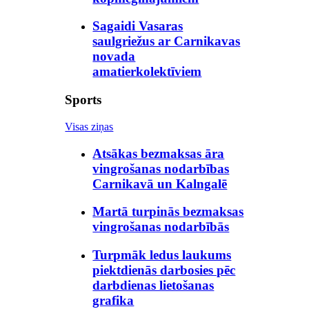
Sagaidi Vasaras
saulgriežus ar Carnikavas
novada
amatierkolektīviem
Sports
Visas ziņas
Atsākas bezmaksas āra
vingrošanas nodarbības
Carnikavā un Kalngalē
Martā turpinās bezmaksas
vingrošanas nodarbībās
Turpmāk ledus laukums
piektdienās darbosies pēc
darbdienas lietošanas
grafika