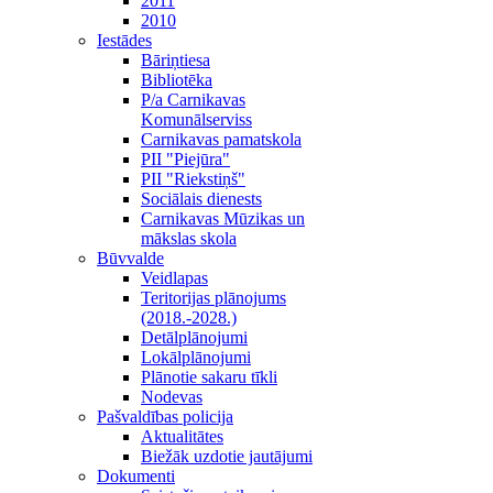
2011
2010
Iestādes
Bāriņtiesa
Bibliotēka
P/a Carnikavas
Komunālserviss
Carnikavas pamatskola
PII "Piejūra"
PII "Riekstiņš"
Sociālais dienests
Carnikavas Mūzikas un
mākslas skola
Būvvalde
Veidlapas
Teritorijas plānojums
(2018.-2028.)
Detālplānojumi
Lokālplānojumi
Plānotie sakaru tīkli
Nodevas
Pašvaldības policija
Aktualitātes
Biežāk uzdotie jautājumi
Dokumenti