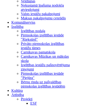
Veidlapas
Nekustamā īpašuma nodokļa
atvieglojumi
Valsts iestāžu pakalpojumi
Maksas pakalpojumu cenrādis
Komunālserviss
Izglītība
Izglītības nodaļa
Pirmsskolas izglītības iestāde
"Riekstiņš"
Privāto pirmsskolas izglītības
iestāžu tāmes
Carnikavas pamatskola
Carnikavas Mūzikas un mākslas
skola
Izglītības iestāžu pašnovērtējuma
ziņojumi
Pirmsskolas izglītības iestāde
"Piejūra"
Bērnu rinda uz pašvaldības
pirmskolas izglītības iestādēm
Kultūra
Attīstība
Projekti
ESF