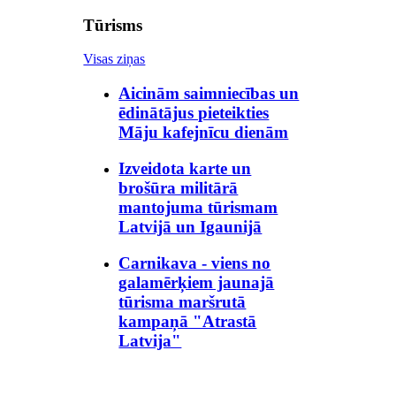
Tūrisms
Visas ziņas
Aicinām saimniecības un
ēdinātājus pieteikties
Māju kafejnīcu dienām
Izveidota karte un
brošūra militārā
mantojuma tūrismam
Latvijā un Igaunijā
Carnikava - viens no
galamērķiem jaunajā
tūrisma maršrutā
kampaņā "Atrastā
Latvija"