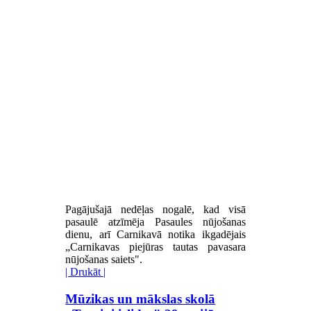
Pagājušajā nedēļas nogalē, kad visā
pasaulē atzīmēja Pasaules nūjošanas
dienu, arī Carnikavā notika ikgadējais
„Carnikavas piejūras tautas pavasara
nūjošanas saiets".
| Drukāt |
Mūzikas un mākslas skolā