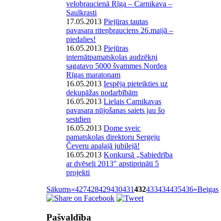
velobraucienā Rīga – Carnikava –
Saulkrasti
17.05.2013
Piejūras tautas
pavasara riteņbrauciens 26.maijā –
piedalies!
16.05.2013
Piejūras
internātpamatskolas audzēkņi
sagatavo 5000 švammes Nordea
Rīgas maratonam
16.05.2013
Iespēja pieteikties uz
dekupāžas nodarbībām
16.05.2013
Lielais Carnikavas
pavasara nūjošanas saiets jau šo
sestdien
16.05.2013
Dome sveic
pamatskolas direktoru Sergeju
Čeveru apaļajā jubilejā!
16.05.2013
Konkursā „Sabiedrība
ar dvēseli 2013" apstiprināti 5
projekti
Sākums
«
427
428
429
430
431
432
433
434
435
436
»
Beigas
Pašvaldība