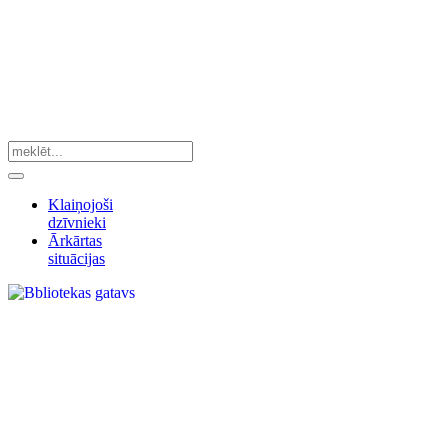
Klaiņojoši
dzīvnieki
Ārkārtas
situācijas