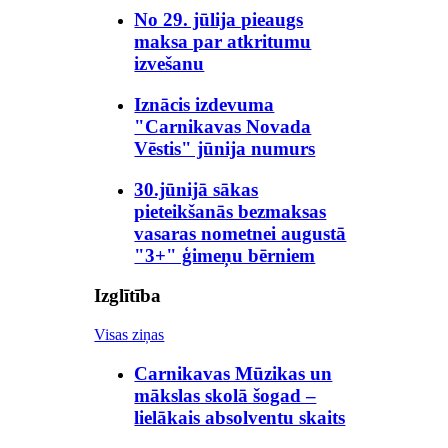
No 29. jūlija pieaugs
maksa par atkritumu
izvešanu
Iznācis izdevuma
"Carnikavas Novada
Vēstis" jūnija numurs
30.jūnijā sākas
pieteikšanās bezmaksas
vasaras nometnei augustā
"3+" ģimeņu bērniem
Izglītība
Visas ziņas
Carnikavas Mūzikas un
mākslas skolā šogad –
lielākais absolventu skaits