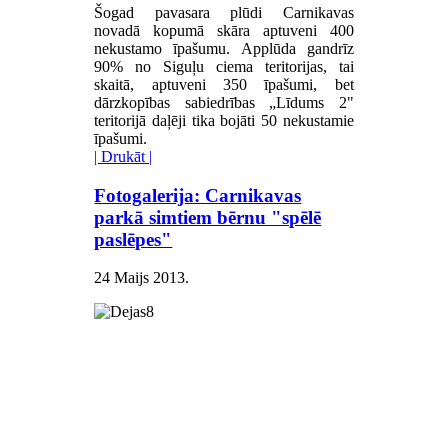
Šogad pavasara plūdi Carnikavas
novadā kopumā skāra aptuveni 400
nekustamo īpašumu. Applūda gandrīz
90% no Siguļu ciema teritorijas, tai
skaitā, aptuveni 350 īpašumi, bet
dārzkopības sabiedrības „Līdums 2"
teritorijā daļēji tika bojāti 50 nekustamie
īpašumi.
| Drukāt |
Fotogalerija: Carnikavas
parkā simtiem bērnu "spēlē
paslēpes"
24 Maijs 2013
.