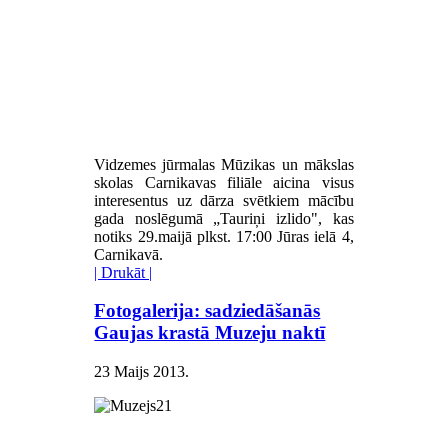
Vidzemes jūrmalas Mūzikas un mākslas
skolas Carnikavas filiāle aicina visus
interesentus uz dārza svētkiem mācību
gada noslēgumā „Tauriņi izlido", kas
notiks 29.maijā plkst. 17:00 Jūras ielā 4,
Carnikavā.
| Drukāt |
Fotogalerija: sadziedāšanās
Gaujas krastā Muzeju naktī
23 Maijs 2013
.