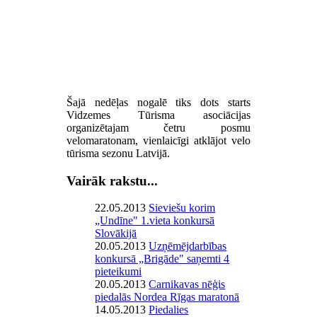
Šajā nedēļas nogalē tiks dots starts
Vidzemes Tūrisma asociācijas
organizētajam četru posmu
velomaratonam, vienlaicīgi atklājot velo
tūrisma sezonu Latvijā.
Vairāk rakstu...
22.05.2013
Sieviešu korim
„Undīne" 1.vieta konkursā
Slovākijā
20.05.2013
Uzņēmējdarbības
konkursā „Brigāde" saņemti 4
pieteikumi
20.05.2013
Carnikavas nēģis
piedalās Nordea Rīgas maratonā
14.05.2013
Piedalies