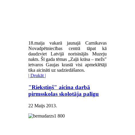
18.maija vakarā jaunajā Carnikavas
Novadpētniecības centrā tāpat kā
daudzviet Latvijā norisinājās Muzeju
nakts. Šī gada tēmas „Zaļā krāsa – mežs"
ietvaros Gaujas krastā visi apmeklētāji
tika aicināti uz sadziedāšanos.
| Drukāt |
"Riekstiņš" aicina darbā
pirmsskolas skolotāja palīgu
22 Maijs 2013
.