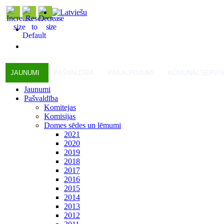
JAUNUMI
PAŠVALDĪBA
PAKALPOJUMI
KOMUNĀLSERVI
Jaunumi
Pašvaldība
Komitejas
Komisijas
Domes sēdes un lēmumi
2021
2020
2019
2018
2017
2016
2015
2014
2013
2012