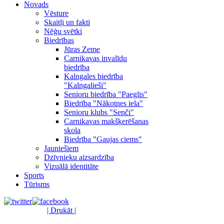
Novads
Vēsture
Skaitļi un fakti
Nēģu svētki
Biedrības
Jūras Zeme
Carnikavas invalīdu
biedrība
Kalngales biedrība
"Kalngalieši"
Senioru biedrība "Paeglis"
Biedrība "Nākotnes iela"
Senioru klubs "Senči"
Carnikavas makšķerēšanas
skola
Biedrība "Gaujas ciems"
Jauniešiem
Dzīvnieku aizsardzība
Vizuālā identitāte
Sports
Tūrisms
| Drukāt |