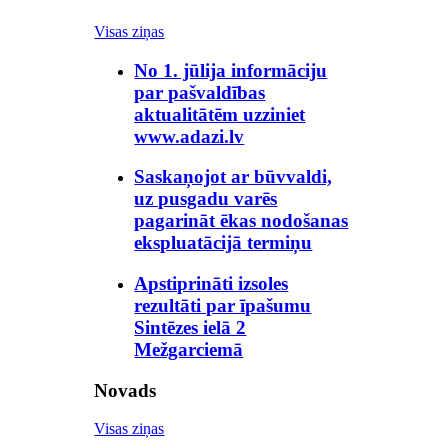
Visas ziņas
No 1. jūlija informāciju
par pašvaldības
aktualitātēm uzziniet
www.adazi.lv
Saskaņojot ar būvvaldi,
uz pusgadu varēs
pagarināt ēkas nodošanas
ekspluatācijā termiņu
Apstiprināti izsoles
rezultāti par īpašumu
Sintēzes ielā 2
Mežgarciemā
Novads
Visas ziņas