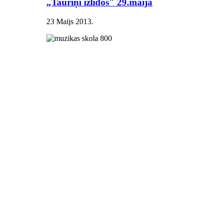
„Tauriņi izlidos" 29.maijā
23 Maijs 2013
.