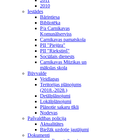
2011
2010
Iestādes
Bāriņtiesa
Bibliotēka
P/a Carnikavas
Komunālserviss
Carnikavas pamatskola
PII "Piejūra"
PII "Riekstiņš"
Sociālais dienests
Carnikavas Mūzikas un
mākslas skola
Būvvalde
Veidlapas
Teritorijas plānojums
(2018.-2028.)
Detālplānojumi
Lokālplānojumi
Plānotie sakaru tīkli
Nodevas
Pašvaldības policija
Aktualitātes
Biežāk uzdotie jautājumi
Dokumenti