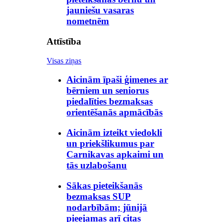
jauniešu vasaras
nometnēm
Attīstība
Visas ziņas
Aicinām īpaši ģimenes ar
bērniem un seniorus
piedalīties bezmaksas
orientēšanās apmācībās
Aicinām izteikt viedokli
un priekšlikumus par
Carnikavas apkaimi un
tās uzlabošanu
Sākas pieteikšanās
bezmaksas SUP
nodarbībām; jūnijā
pieejamas arī citas