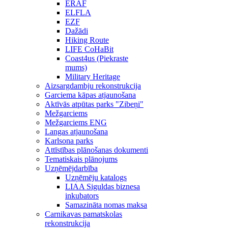
ERAF
ELFLA
EZF
Dažādi
Hiking Route
LIFE CoHaBit
Coast4us (Piekraste
mums)
Military Heritage
Aizsargdambju rekonstrukcija
Garciema kāpas atjaunošana
Aktīvās atpūtas parks "Zibeņi"
Mežgarciems
Mežgarciems ENG
Langas atjaunošana
Karlsona parks
Attīstības plānošanas dokumenti
Tematiskais plānojums
Uzņēmējdarbība
Uzņēmēju katalogs
LIAA Siguldas biznesa
inkubators
Samazināta nomas maksa
Carnikavas pamatskolas
rekonstrukcija