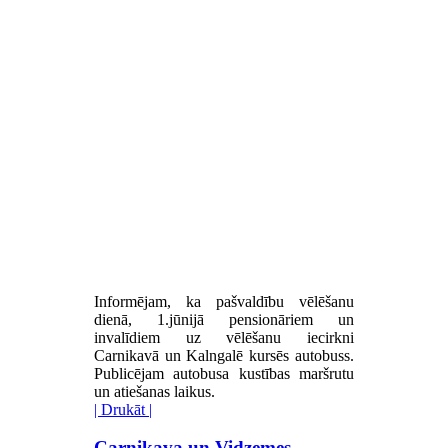
Informējam, ka pašvaldību vēlēšanu
dienā, 1.jūnijā pensionāriem un
invalīdiem uz vēlēšanu iecirkni
Carnikavā un Kalngalē kursēs autobuss.
Publicējam autobusa kustības maršrutu
un atiešanas laikus.
| Drukāt |
Carnikava un Vidzemes