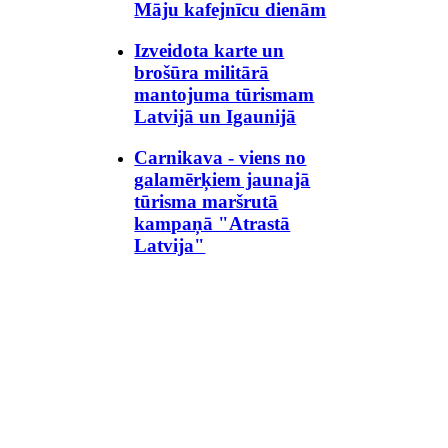
Māju kafejnīcu dienām
Izveidota karte un
brošūra militārā
mantojuma tūrismam
Latvijā un Igaunijā
Carnikava - viens no
galamērķiem jaunajā
tūrisma maršrutā
kampaņā "Atrastā
Latvija"