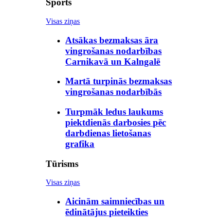
Sports
Visas ziņas
Atsākas bezmaksas āra
vingrošanas nodarbības
Carnikavā un Kalngalē
Martā turpinās bezmaksas
vingrošanas nodarbībās
Turpmāk ledus laukums
piektdienās darbosies pēc
darbdienas lietošanas
grafika
Tūrisms
Visas ziņas
Aicinām saimniecības un
ēdinātājus pieteikties