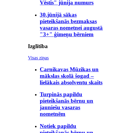
Vēstis" jūnija numurs
30.jūnijā sākas
pieteikšanās bezmaksas
vasaras nometnei augustā
"3+" ģimeņu bērniem
Izglītība
Visas ziņas
Carnikavas Mūzikas un
mākslas skolā šogad –
lielākais absolventu skaits
Turpinās papildu
pieteikšanās bērnu un
jauniešu vasaras
nometnēm
Notiek papildu
pieteikšanās bērnu un