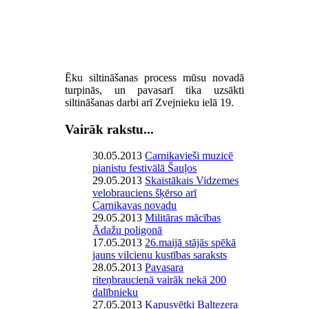
Ēku siltināšanas process mūsu novadā
turpinās, un pavasarī tika uzsākti
siltināšanas darbi arī Zvejnieku ielā 19.
Vairāk rakstu...
30.05.2013
Carnikavieši muzicē
pianistu festivālā Šauļos
29.05.2013
Skaistākais Vidzemes
velobrauciens šķērso arī
Carnikavas novadu
29.05.2013
Militāras mācības
Ādažu poligonā
17.05.2013
26.maijā stājās spēkā
jauns vilcienu kustības saraksts
28.05.2013
Pavasara
riteņbraucienā vairāk nekā 200
dalībnieku
27.05.2013
Kapusvētki Baltezera