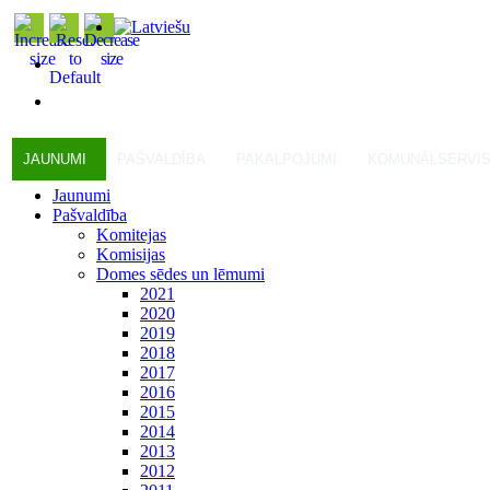
JAUNUMI
PAŠVALDĪBA
PAKALPOJUMI
KOMUNĀLSERVI
Jaunumi
Pašvaldība
Komitejas
Komisijas
Domes sēdes un lēmumi
2021
2020
2019
2018
2017
2016
2015
2014
2013
2012