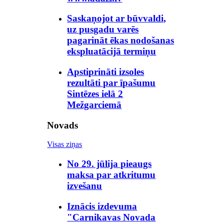
Saskaņojot ar būvvaldi,
uz pusgadu varēs
pagarināt ēkas nodošanas
ekspluatācijā termiņu
Apstiprināti izsoles
rezultāti par īpašumu
Sintēzes ielā 2
Mežgarciemā
Novads
Visas ziņas
No 29. jūlija pieaugs
maksa par atkritumu
izvešanu
Iznācis izdevuma
"Carnikavas Novada