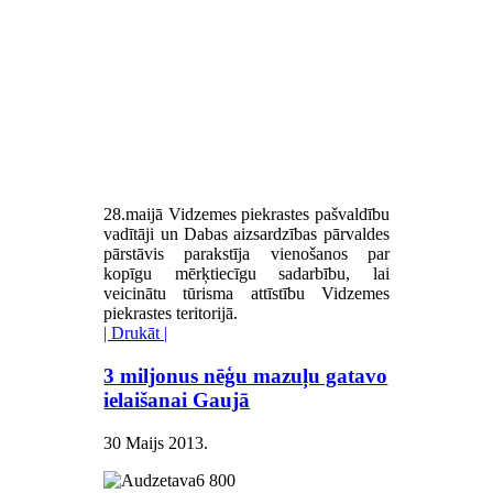
28.maijā Vidzemes piekrastes pašvaldību
vadītāji un Dabas aizsardzības pārvaldes
pārstāvis parakstīja vienošanos par
kopīgu mērķtiecīgu sadarbību, lai
veicinātu tūrisma attīstību Vidzemes
piekrastes teritorijā.
| Drukāt |
3 miljonus nēģu mazuļu gatavo
ielaišanai Gaujā
30 Maijs 2013
.