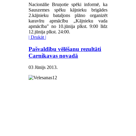
Nacionālie Bruņotie spēki informē, ka
Sauszemes spēku kājnieku brigādes
2.kājnieku bataljons plāno organizēt
karavīru apmācību „Kājnieku vada
apmācība" no 10.jūnija plkst. 9:00 līdz
12.jūnija plkst. 24:00.
| Drukāt |
Pašvaldību vēlēšanu rezultāti
Carnikavas novadā
03 Jūnijs 2013
.