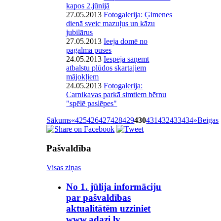
kapos 2.jūnijā
27.05.2013
Fotogalerija: Ģimenes
dienā sveic mazuļus un kāzu
jubilārus
27.05.2013
Ieeja domē no
pagalma puses
24.05.2013
Iespēja saņemt
atbalstu plūdos skartajiem
mājokļiem
24.05.2013
Fotogalerija:
Carnikavas parkā simtiem bērnu
"spēlē paslēpes"
Sākums
«
425
426
427
428
429
430
431
432
433
434
»
Beigas
Pašvaldība
Visas ziņas
No 1. jūlija informāciju
par pašvaldības
aktualitātēm uzziniet
www.adazi.lv