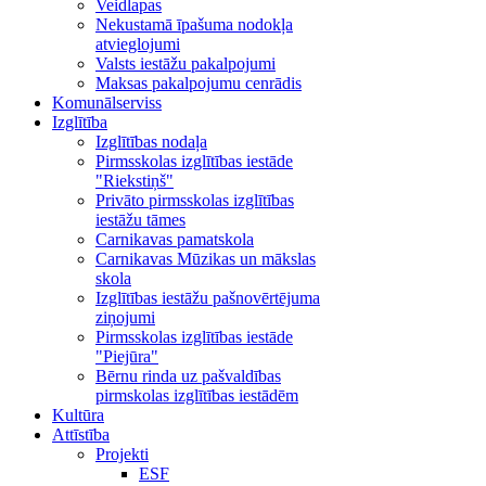
Veidlapas
Nekustamā īpašuma nodokļa
atvieglojumi
Valsts iestāžu pakalpojumi
Maksas pakalpojumu cenrādis
Komunālserviss
Izglītība
Izglītības nodaļa
Pirmsskolas izglītības iestāde
"Riekstiņš"
Privāto pirmsskolas izglītības
iestāžu tāmes
Carnikavas pamatskola
Carnikavas Mūzikas un mākslas
skola
Izglītības iestāžu pašnovērtējuma
ziņojumi
Pirmsskolas izglītības iestāde
"Piejūra"
Bērnu rinda uz pašvaldības
pirmskolas izglītības iestādēm
Kultūra
Attīstība
Projekti
ESF