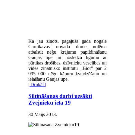
Kā jau ziņots, pagājušā gada nogalē
Carnikavas novada dome nolēma
atbalstīt nēģu krājumu papildināšanu
Gaujas upē un noslēdza līgumu ar
pārtikas drošības, dzīvnieku veselības un
vides zinātnisko institūtu „Bior" par 2
995 000 nēģu kāpuru izaudzēšanu un
ielaišanu Gaujas upē.
| Drukāt |
Siltināšanas darbi uzsākti
Zvejnieku ielā 19
30 Maijs 2013
.