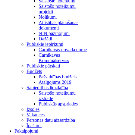
Saistošie noteikumi
Saistošo noteikumu
projekti
Nolikumi
Attīstības plānošanas
dokumenti
NĪN paziņojumi
Dažādi
Publiskie iepirkumi
Carnikavas novada dome
Carnikavas
Komunālserviss
Publiskie pārskati
Budžets
Pašvaldības budžets
Atalgojums 2019
Sabiedrības līdzdalība
Saistošo noteikumu
izstrāde
Publiskās apspriedes
Izsoles
Vakances
Personas datu aizsardzība
Īpašumi
Pakalpojumi