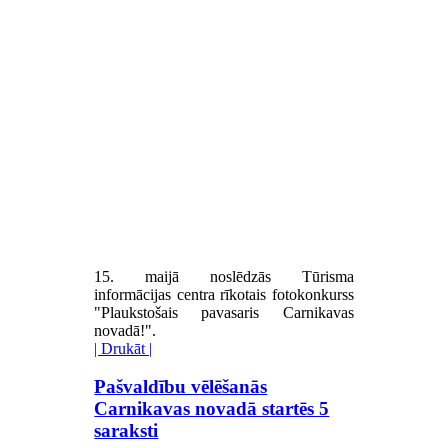
15. maijā noslēdzās Tūrisma
informācijas centra rīkotais fotokonkurss
"Plaukstošais pavasaris Carnikavas
novadā!".
| Drukāt |
Pašvaldību vēlēšanās
Carnikavas novadā startēs 5
saraksti