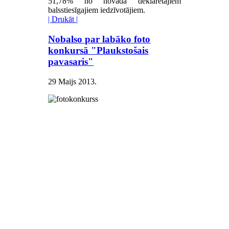
51,78% no novadā deklarētajiem
balsstiesīgajiem iedzīvotājiem.
| Drukāt |
Nobalso par labāko foto
konkursā "Plaukstošais
pavasaris"
29 Maijs 2013
.