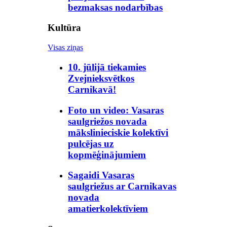
bezmaksas nodarbības
Kultūra
Visas ziņas
10. jūlijā tiekamies
Zvejnieksvētkos
Carnikavā!
Foto un video: Vasaras
saulgriežos novada
mākslinieciskie kolektīvi
pulcējas uz
kopmēģinājumiem
Sagaidi Vasaras
saulgriežus ar Carnikavas
novada
amatierkolektīviem