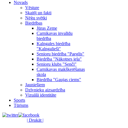
Novads
Vēsture
Skaitļi un fakti
Nēģu svētki
Biedrības
Jūras Zeme
Carnikavas invalīdu
biedrība
Kalngales biedrība
"Kalngalieši"
Senioru biedrība "Paeglis"
Biedrība "Nākotnes iela"
Senioru klubs "Senči"
Carnikavas makšķerēšanas
skola
Biedrība "Gaujas ciems"
Jauniešiem
Dzīvnieku aizsardzība
Vizuālā identitāte
Sports
Tūrisms
| Drukāt |