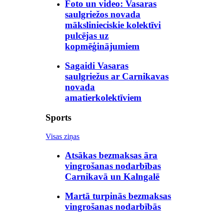
Foto un video: Vasaras
saulgriežos novada
mākslinieciskie kolektīvi
pulcējas uz
kopmēģinājumiem
Sagaidi Vasaras
saulgriežus ar Carnikavas
novada
amatierkolektīviem
Sports
Visas ziņas
Atsākas bezmaksas āra
vingrošanas nodarbības
Carnikavā un Kalngalē
Martā turpinās bezmaksas
vingrošanas nodarbībās