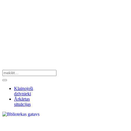
Klaiņojoši
dzīvnieki
Ārkārtas
situācijas