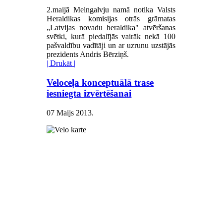
2.maijā Melngalvju namā notika Valsts
Heraldikas komisijas otrās grāmatas
„Latvijas novadu heraldika" atvēršanas
svētki, kurā piedalījās vairāk nekā 100
pašvaldību vadītāji un ar uzrunu uzstājās
prezidents Andris Bērziņš.
| Drukāt |
Veloceļa konceptuālā trase
iesniegta izvērtēšanai
07 Maijs 2013
.