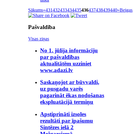
Sākums
«
431
432
433
434
435
436
437
438
439
440
»
Beigas
Pašvaldība
Visas ziņas
No 1. jūlija informāciju
par pašvaldības
aktualitātēm uzziniet
www.adazi.lv
Saskaņojot ar būvvaldi,
uz pusgadu varēs
pagarināt ēkas nodošanas
ekspluatācijā termiņu
Apstiprināti izsoles
rezultāti par īpašumu
Sintēzes ielā 2
Mežgarciemā