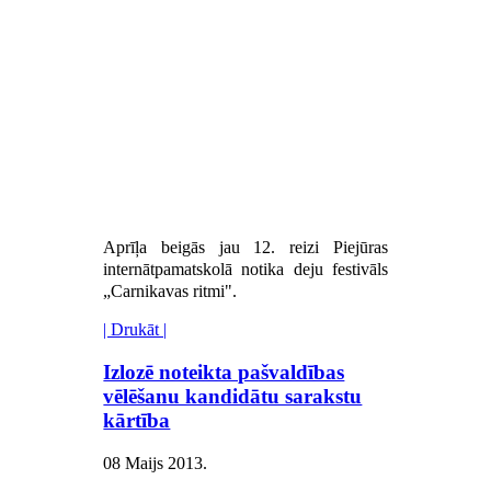
Aprīļa beigās jau 12. reizi Piejūras
internātpamatskolā notika deju festivāls
„Carnikavas ritmi".
| Drukāt |
Izlozē noteikta pašvaldības
vēlēšanu kandidātu sarakstu
kārtība
08 Maijs 2013
.