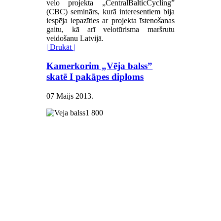
velo projekta „CentralBalticCycling”
(CBC) seminārs, kurā interesentiem bija
iespēja iepazīties ar projekta īstenošanas
gaitu, kā arī velotūrisma maršrutu
veidošanu Latvijā.
| Drukāt |
Kamerkorim „Vēja balss”
skatē I pakāpes diploms
07 Maijs 2013
.