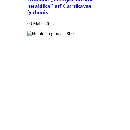
heraldika" arī Carnikavas
ģerbonis
08 Maijs 2013
.