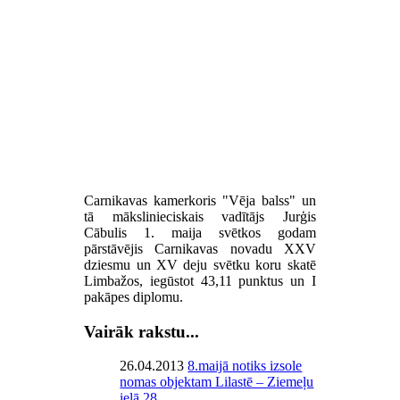
Carnikavas kamerkoris "Vēja balss" un
tā mākslinieciskais vadītājs Jurģis
Cābulis 1. maija svētkos godam
pārstāvējis Carnikavas novadu XXV
dziesmu un XV deju svētku koru skatē
Limbažos, iegūstot 43,11 punktus un I
pakāpes diplomu.
Vairāk rakstu...
26.04.2013
8.maijā notiks izsole
nomas objektam Lilastē – Ziemeļu
ielā 28