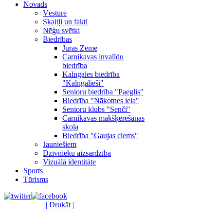
Novads
Vēsture
Skaitļi un fakti
Nēģu svētki
Biedrības
Jūras Zeme
Carnikavas invalīdu
biedrība
Kalngales biedrība
"Kalngalieši"
Senioru biedrība "Paeglis"
Biedrība "Nākotnes iela"
Senioru klubs "Senči"
Carnikavas makšķerēšanas
skola
Biedrība "Gaujas ciems"
Jauniešiem
Dzīvnieku aizsardzība
Vizuālā identitāte
Sports
Tūrisms
| Drukāt |