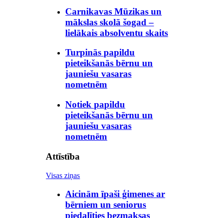
Carnikavas Mūzikas un
mākslas skolā šogad –
lielākais absolventu skaits
Turpinās papildu
pieteikšanās bērnu un
jauniešu vasaras
nometnēm
Notiek papildu
pieteikšanās bērnu un
jauniešu vasaras
nometnēm
Attīstība
Visas ziņas
Aicinām īpaši ģimenes ar
bērniem un seniorus
piedalīties bezmaksas