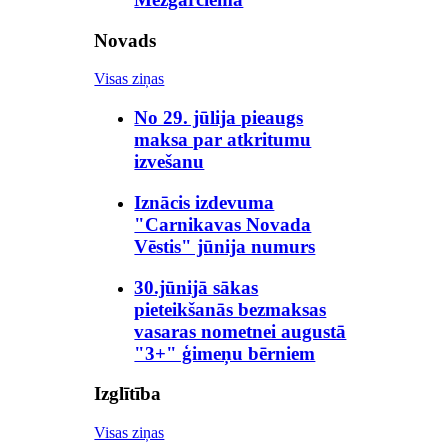
Novads
Visas ziņas
No 29. jūlija pieaugs
maksa par atkritumu
izvešanu
Iznācis izdevuma
"Carnikavas Novada
Vēstis" jūnija numurs
30.jūnijā sākas
pieteikšanās bezmaksas
vasaras nometnei augustā
"3+" ģimeņu bērniem
Izglītība
Visas ziņas