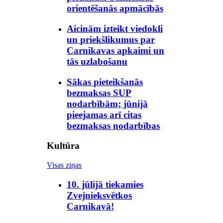
orientēšanās apmācībās
Aicinām izteikt viedokli
un priekšlikumus par
Carnikavas apkaimi un
tās uzlabošanu
Sākas pieteikšanās
bezmaksas SUP
nodarbībām; jūnijā
pieejamas arī citas
bezmaksas nodarbības
Kultūra
Visas ziņas
10. jūlijā tiekamies
Zvejnieksvētkos
Carnikavā!