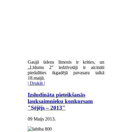
Gaujā ūdens līmenis ir krities, un
„Līdums 2" iedzīvotāji ir aicināti
piedalīties ikgadējā pavasara talkā
18.maijā.
| Drukāt |
Izsludināta pieteikšanās
lauksaimnieku konkursam
"Sējējs – 2013"
09 Maijs 2013
.