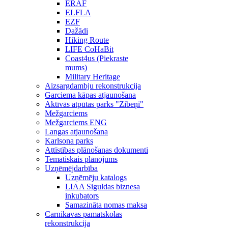
ERAF
ELFLA
EZF
Dažādi
Hiking Route
LIFE CoHaBit
Coast4us (Piekraste
mums)
Military Heritage
Aizsargdambju rekonstrukcija
Garciema kāpas atjaunošana
Aktīvās atpūtas parks "Zibeņi"
Mežgarciems
Mežgarciems ENG
Langas atjaunošana
Karlsona parks
Attīstības plānošanas dokumenti
Tematiskais plānojums
Uzņēmējdarbība
Uzņēmēju katalogs
LIAA Siguldas biznesa
inkubators
Samazināta nomas maksa
Carnikavas pamatskolas
rekonstrukcija