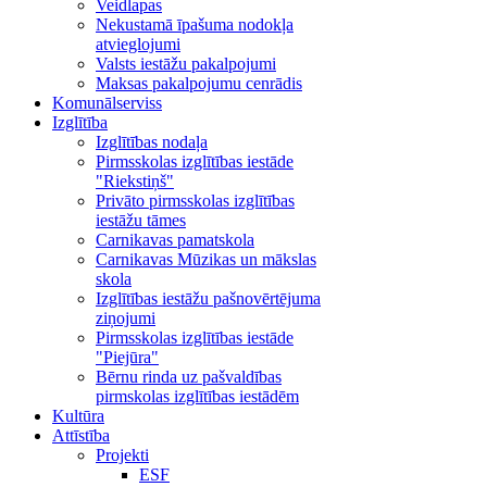
Veidlapas
Nekustamā īpašuma nodokļa
atvieglojumi
Valsts iestāžu pakalpojumi
Maksas pakalpojumu cenrādis
Komunālserviss
Izglītība
Izglītības nodaļa
Pirmsskolas izglītības iestāde
"Riekstiņš"
Privāto pirmsskolas izglītības
iestāžu tāmes
Carnikavas pamatskola
Carnikavas Mūzikas un mākslas
skola
Izglītības iestāžu pašnovērtējuma
ziņojumi
Pirmsskolas izglītības iestāde
"Piejūra"
Bērnu rinda uz pašvaldības
pirmskolas izglītības iestādēm
Kultūra
Attīstība
Projekti
ESF