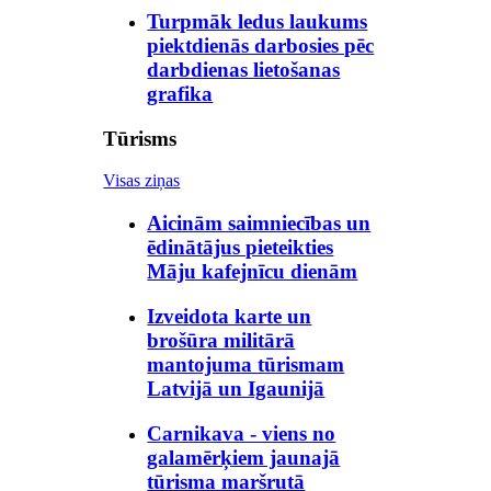
Turpmāk ledus laukums
piektdienās darbosies pēc
darbdienas lietošanas
grafika
Tūrisms
Visas ziņas
Aicinām saimniecības un
ēdinātājus pieteikties
Māju kafejnīcu dienām
Izveidota karte un
brošūra militārā
mantojuma tūrismam
Latvijā un Igaunijā
Carnikava - viens no
galamērķiem jaunajā
tūrisma maršrutā