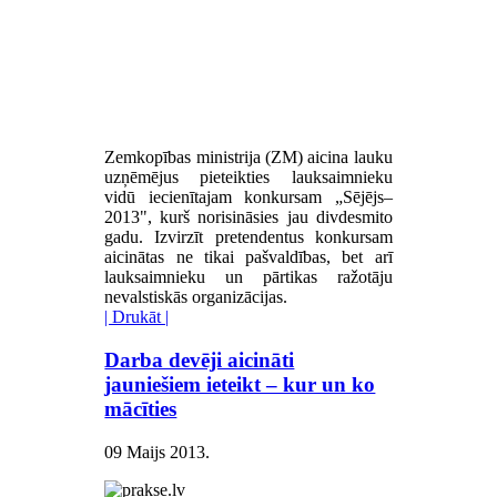
Zemkopības ministrija (ZM) aicina lauku
uzņēmējus pieteikties lauksaimnieku
vidū iecienītajam konkursam „Sējējs–
2013", kurš norisināsies jau divdesmito
gadu. Izvirzīt pretendentus konkursam
aicinātas ne tikai pašvaldības, bet arī
lauksaimnieku un pārtikas ražotāju
nevalstiskās organizācijas.
| Drukāt |
Darba devēji aicināti
jauniešiem ieteikt – kur un ko
mācīties
09 Maijs 2013
.