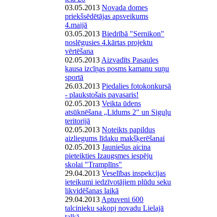
03.05.2013
Novada domes
priekšsēdētājas apsveikums
4.maijā
03.05.2013
Biedrībā "Sernikon"
noslēgusies 4.kārtas projektu
vērtēšana
02.05.2013
Aizvadīts Pasaules
kausa izcīņas posms kamanu suņu
sportā
26.03.2013
Piedalies fotokonkursā
- plaukstošais pavasaris!
02.05.2013
Veikta ūdens
atsūknēšana „Līdums 2" un Siguļu
teritorijā
02.05.2013
Noteikts papildus
aizliegums līdaku makšķerēšanai
02.05.2013
Jauniešus aicina
pieteikties Izaugsmes iespēju
skolai "Tramplīns"
29.04.2013
Veselības inspekcijas
ieteikumi iedzīvotājiem plūdu seku
likvidēšanas laikā
29.04.2013
Aptuveni 600
talcinieku sakopj novadu Lielajā
talkā