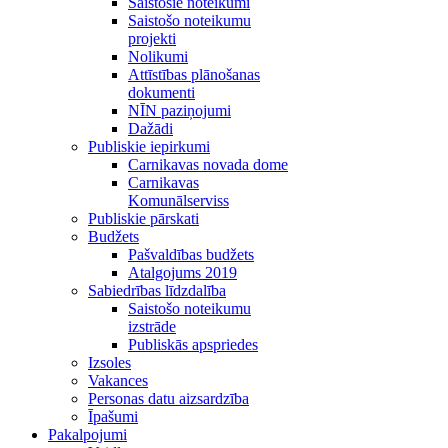
Saistošie noteikumi
Saistošo noteikumu
projekti
Nolikumi
Attīstības plānošanas
dokumenti
NĪN paziņojumi
Dažādi
Publiskie iepirkumi
Carnikavas novada dome
Carnikavas
Komunālserviss
Publiskie pārskati
Budžets
Pašvaldības budžets
Atalgojums 2019
Sabiedrības līdzdalība
Saistošo noteikumu
izstrāde
Publiskās apspriedes
Izsoles
Vakances
Personas datu aizsardzība
Īpašumi
Pakalpojumi