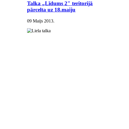
Talka „Līdums 2" teritorijā
pārcelta uz 18.maiju
09 Maijs 2013
.