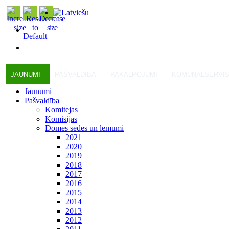
JAUNUMI
PAŠVALDĪBA
PAKALPOJUMI
KOMUNĀLSERVI
Jaunumi
Pašvaldība
Komitejas
Komisijas
Domes sēdes un lēmumi
2021
2020
2019
2018
2017
2016
2015
2014
2013
2012