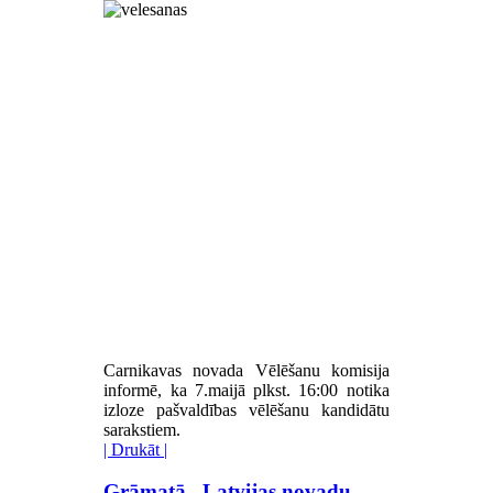
Carnikavas novada Vēlēšanu komisija
informē, ka 7.maijā plkst. 16:00 notika
izloze pašvaldības vēlēšanu kandidātu
sarakstiem.
| Drukāt |
Grāmatā „Latvijas novadu