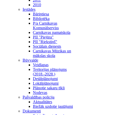
2011
2010
Iestādes
Bāriņtiesa
Bibliotēka
P/a Carnikavas
Komunālserviss
Carnikavas pamatskola
PII "Piejūra"
PII "Riekstiņš"
Sociālais dienests
Carnikavas Mūzikas un
mākslas skola
Būvvalde
Veidlapas
Teritorijas plānojums
(2018.-2028.)
Detālplānojumi
Lokālplānojumi
Plānotie sakaru tīkli
Nodevas
Pašvaldības policija
Aktualitātes
Biežāk uzdotie jautājumi
Dokumenti