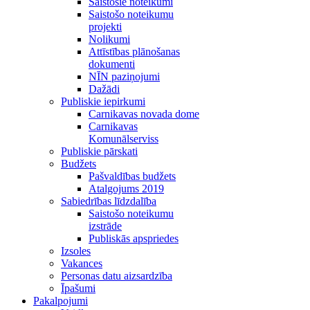
Saistošie noteikumi
Saistošo noteikumu
projekti
Nolikumi
Attīstības plānošanas
dokumenti
NĪN paziņojumi
Dažādi
Publiskie iepirkumi
Carnikavas novada dome
Carnikavas
Komunālserviss
Publiskie pārskati
Budžets
Pašvaldības budžets
Atalgojums 2019
Sabiedrības līdzdalība
Saistošo noteikumu
izstrāde
Publiskās apspriedes
Izsoles
Vakances
Personas datu aizsardzība
Īpašumi
Pakalpojumi