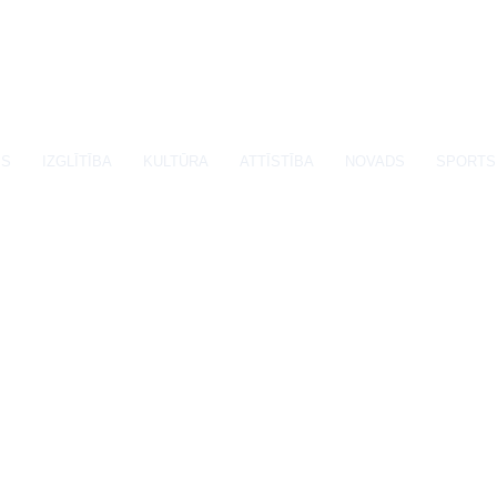
SS
IZGLĪTĪBA
KULTŪRA
ATTĪSTĪBA
NOVADS
SPORTS