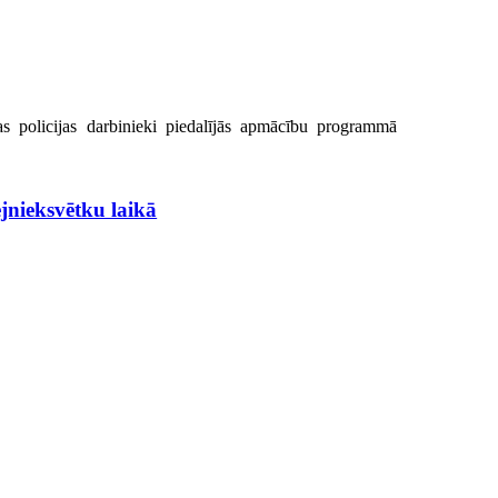
s policijas darbinieki piedalījās apmācību programmā
nieksvētku laikā