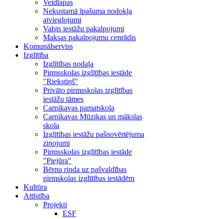
Veidlapas
Nekustamā īpašuma nodokļa
atvieglojumi
Valsts iestāžu pakalpojumi
Maksas pakalpojumu cenrādis
Komunālserviss
Izglītība
Izglītības nodaļa
Pirmsskolas izglītības iestāde
"Riekstiņš"
Privāto pirmsskolas izglītības
iestāžu tāmes
Carnikavas pamatskola
Carnikavas Mūzikas un mākslas
skola
Izglītības iestāžu pašnovērtējuma
ziņojumi
Pirmsskolas izglītības iestāde
"Piejūra"
Bērnu rinda uz pašvaldības
pirmskolas izglītības iestādēm
Kultūra
Attīstība
Projekti
ESF