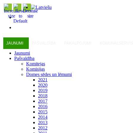
JAUNUMI
PAŠVALDĪBA
PAKALPOJUMI
KOMUNĀLSERVI
Jaunumi
Pašvaldība
Komitejas
Komisijas
Domes sēdes un lēmumi
2021
2020
2019
2018
2017
2016
2015
2014
2013
2012