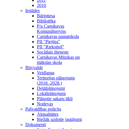
2011
2010
Iestādes
Bāriņtiesa
Bibliotēka
P/a Carnikavas
Komunālserviss
Carnikavas pamatskola
PII "Piejūra"
PII "Riekstiņš"
Sociālais dienests
Carnikavas Mūzikas un
mākslas skola
Būvvalde
Veidlapas
Teritorijas plānojums
(2018.-2028.)
Detālplānojumi
Lokālplānojumi
Plānotie sakaru tīkli
Nodevas
Pašvaldības policija
Aktualitātes
Biežāk uzdotie jautājumi
Dokumenti