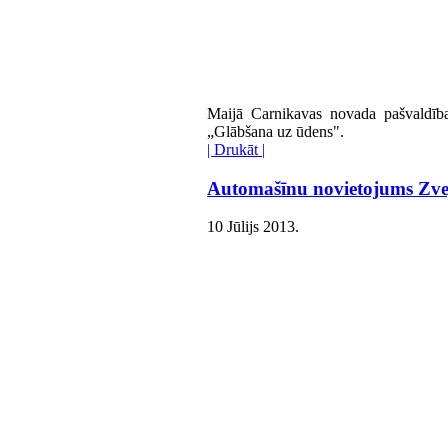
Maijā Carnikavas novada pašvaldība
„Glābšana uz ūdens".
| Drukāt |
Automašīnu novietojums Zvej
10 Jūlijs 2013
.