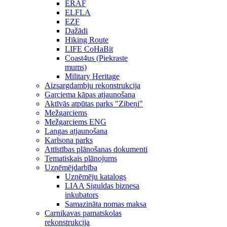
ERAF
ELFLA
EZF
Dažādi
Hiking Route
LIFE CoHaBit
Coast4us (Piekraste
mums)
Military Heritage
Aizsargdambju rekonstrukcija
Garciema kāpas atjaunošana
Aktīvās atpūtas parks "Zibeņi"
Mežgarciems
Mežgarciems ENG
Langas atjaunošana
Karlsona parks
Attīstības plānošanas dokumenti
Tematiskais plānojums
Uzņēmējdarbība
Uzņēmēju katalogs
LIAA Siguldas biznesa
inkubators
Samazināta nomas maksa
Carnikavas pamatskolas
rekonstrukcija