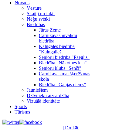
Novads
Vēsture
Skaitļi un fakti
Nēģu svētki
Biedrības
Jūras Zeme
Carnikavas invalīdu
biedrība
Kalngales biedrība
"Kalngalieši"
Senioru biedrība "Paeglis"
Biedrība "Nākotnes iela"
Senioru klubs "Senči"
Carnikavas makšķerēšanas
skola
Biedrība "Gaujas ciems"
Jauniešiem
Dzīvnieku aizsardzība
Vizuālā identitāte
Sports
Tūrisms
| Drukāt |