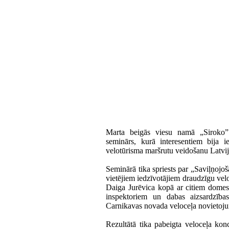
Marta beigās viesu namā „Siroko” 
seminārs, kurā interesentiem bija ie
velotūrisma maršrutu veidošanu Latvij
Seminārā tika spriests par „Saviļņojoš
vietējiem iedzīvotājiem draudzīgu ve
Daiga Jurēvica kopā ar citiem domes 
inspektoriem un dabas aizsardzības 
Carnikavas novada veloceļa novietoj
Rezultātā tika pabeigta veloceļa konc