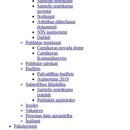
Saistošie noteikumi
Saistošo noteikumu
projekti
Nolikumi
Attīstības plānošanas
dokumenti
NĪN paziņojumi
Dažādi
Publiskie iepirkumi
Carnikavas novada dome
Carnikavas
Komunālserviss
Publiskie pārskati
Budžets
Pašvaldības budžets
Atalgojums 2019
Sabiedrības līdzdalība
Saistošo noteikumu
izstrāde
Publiskās apspriedes
Izsoles
Vakances
Personas datu aizsardzība
Īpašumi
Pakalpojumi