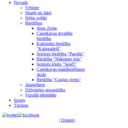
Novads
Vēsture
Skaitļi un fakti
Nēģu svētki
Biedrības
Jūras Zeme
Carnikavas invalīdu
biedrība
Kalngales biedrība
"Kalngalieši"
Senioru biedrība "Paeglis"
Biedrība "Nākotnes iela"
Senioru klubs "Senči"
Carnikavas makšķerēšanas
skola
Biedrība "Gaujas ciems"
Jauniešiem
Dzīvnieku aizsardzība
Vizuālā identitāte
Sports
Tūrisms
| Drukāt |