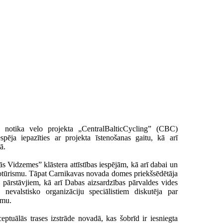
notika velo projekta „CentralBalticCycling” (CBC)
spēja iepazīties ar projekta īstenošanas gaitu, kā arī
ā.
ās Vidzemes” klāstera attīstības iespējām, kā arī dabai un
lotūrismu. Tāpat Carnikavas novada domes priekšsēdētāja
pārstāvjiem, kā arī Dabas aizsardzības pārvaldes vides
nevalstisko organizāciju speciālistiem diskutēja par
umu.
eptuālās trases izstrāde novadā, kas šobrīd ir iesniegta