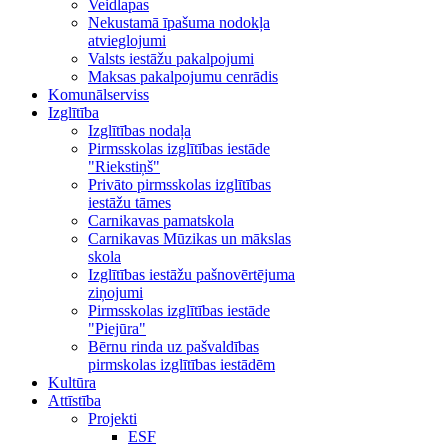
Veidlapas
Nekustamā īpašuma nodokļa
atvieglojumi
Valsts iestāžu pakalpojumi
Maksas pakalpojumu cenrādis
Komunālserviss
Izglītība
Izglītības nodaļa
Pirmsskolas izglītības iestāde
"Riekstiņš"
Privāto pirmsskolas izglītības
iestāžu tāmes
Carnikavas pamatskola
Carnikavas Mūzikas un mākslas
skola
Izglītības iestāžu pašnovērtējuma
ziņojumi
Pirmsskolas izglītības iestāde
"Piejūra"
Bērnu rinda uz pašvaldības
pirmskolas izglītības iestādēm
Kultūra
Attīstība
Projekti
ESF