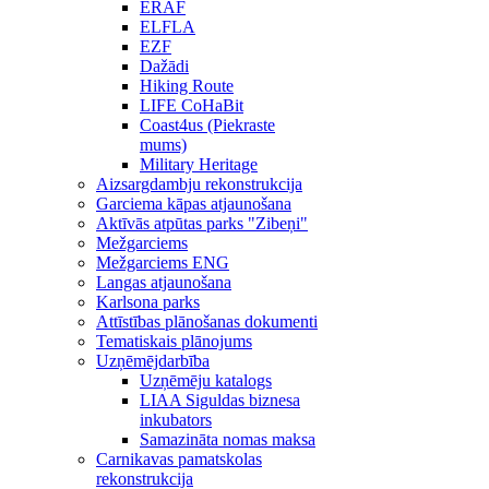
ERAF
ELFLA
EZF
Dažādi
Hiking Route
LIFE CoHaBit
Coast4us (Piekraste
mums)
Military Heritage
Aizsargdambju rekonstrukcija
Garciema kāpas atjaunošana
Aktīvās atpūtas parks "Zibeņi"
Mežgarciems
Mežgarciems ENG
Langas atjaunošana
Karlsona parks
Attīstības plānošanas dokumenti
Tematiskais plānojums
Uzņēmējdarbība
Uzņēmēju katalogs
LIAA Siguldas biznesa
inkubators
Samazināta nomas maksa
Carnikavas pamatskolas
rekonstrukcija