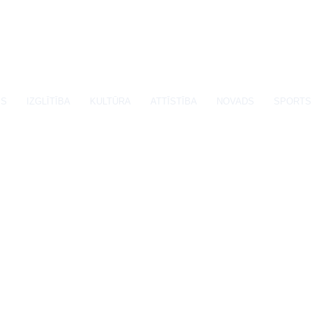
SS
IZGLĪTĪBA
KULTŪRA
ATTĪSTĪBA
NOVADS
SPORTS