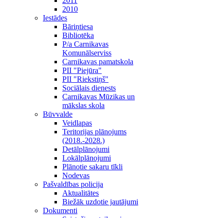
2011
2010
Iestādes
Bāriņtiesa
Bibliotēka
P/a Carnikavas
Komunālserviss
Carnikavas pamatskola
PII "Piejūra"
PII "Riekstiņš"
Sociālais dienests
Carnikavas Mūzikas un
mākslas skola
Būvvalde
Veidlapas
Teritorijas plānojums
(2018.-2028.)
Detālplānojumi
Lokālplānojumi
Plānotie sakaru tīkli
Nodevas
Pašvaldības policija
Aktualitātes
Biežāk uzdotie jautājumi
Dokumenti