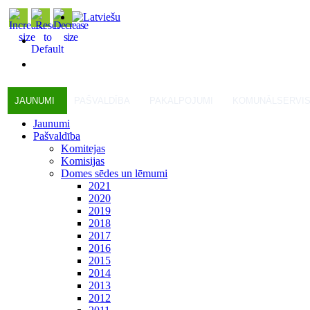
JAUNUMI
PAŠVALDĪBA
PAKALPOJUMI
KOMUNĀLSERVI
Jaunumi
Pašvaldība
Komitejas
Komisijas
Domes sēdes un lēmumi
2021
2020
2019
2018
2017
2016
2015
2014
2013
2012