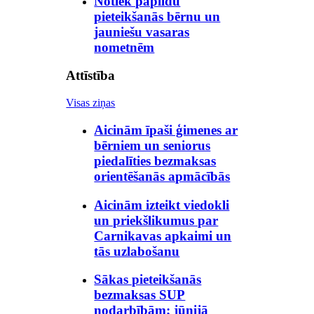
Notiek papildu
pieteikšanās bērnu un
jauniešu vasaras
nometnēm
Attīstība
Visas ziņas
Aicinām īpaši ģimenes ar
bērniem un seniorus
piedalīties bezmaksas
orientēšanās apmācībās
Aicinām izteikt viedokli
un priekšlikumus par
Carnikavas apkaimi un
tās uzlabošanu
Sākas pieteikšanās
bezmaksas SUP
nodarbībām; jūnijā