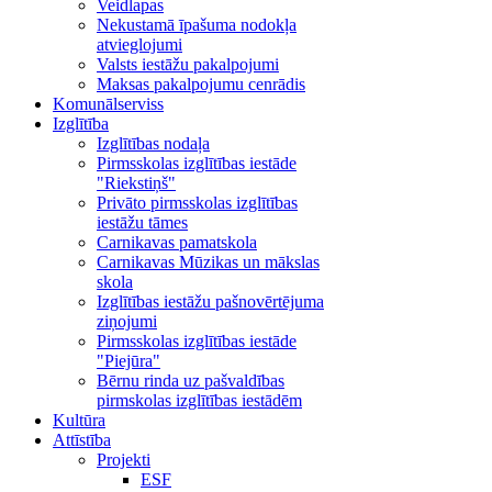
Veidlapas
Nekustamā īpašuma nodokļa
atvieglojumi
Valsts iestāžu pakalpojumi
Maksas pakalpojumu cenrādis
Komunālserviss
Izglītība
Izglītības nodaļa
Pirmsskolas izglītības iestāde
"Riekstiņš"
Privāto pirmsskolas izglītības
iestāžu tāmes
Carnikavas pamatskola
Carnikavas Mūzikas un mākslas
skola
Izglītības iestāžu pašnovērtējuma
ziņojumi
Pirmsskolas izglītības iestāde
"Piejūra"
Bērnu rinda uz pašvaldības
pirmskolas izglītības iestādēm
Kultūra
Attīstība
Projekti
ESF