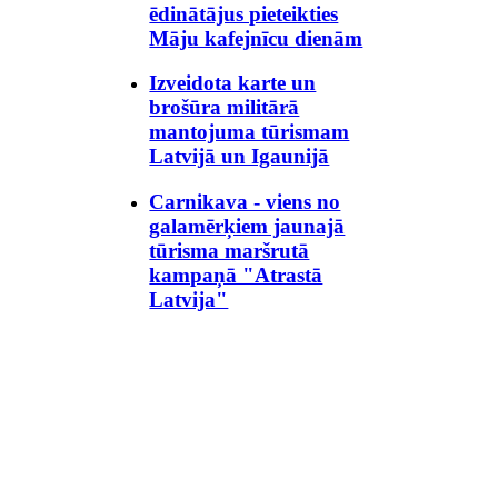
ēdinātājus pieteikties
Māju kafejnīcu dienām
Izveidota karte un
brošūra militārā
mantojuma tūrismam
Latvijā un Igaunijā
Carnikava - viens no
galamērķiem jaunajā
tūrisma maršrutā
kampaņā "Atrastā
Latvija"