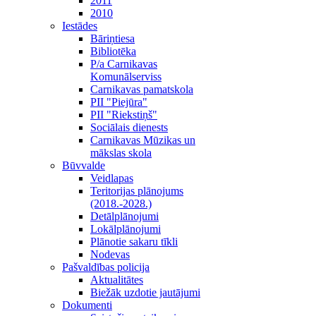
2011
2010
Iestādes
Bāriņtiesa
Bibliotēka
P/a Carnikavas
Komunālserviss
Carnikavas pamatskola
PII "Piejūra"
PII "Riekstiņš"
Sociālais dienests
Carnikavas Mūzikas un
mākslas skola
Būvvalde
Veidlapas
Teritorijas plānojums
(2018.-2028.)
Detālplānojumi
Lokālplānojumi
Plānotie sakaru tīkli
Nodevas
Pašvaldības policija
Aktualitātes
Biežāk uzdotie jautājumi
Dokumenti