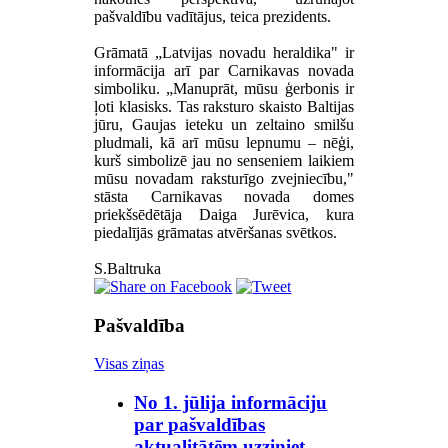
pašvaldību vadītājus, teica prezidents.
Grāmatā „Latvijas novadu heraldika" ir
informācija arī par Carnikavas novada
simboliku. „Manuprāt, mūsu ģerbonis ir
ļoti klasisks. Tas raksturo skaisto Baltijas
jūru, Gaujas ieteku un zeltaino smilšu
pludmali, kā arī mūsu lepnumu – nēģi,
kurš simbolizē jau no senseniem laikiem
mūsu novadam raksturīgo zvejniecību,"
stāsta Carnikavas novada domes
priekšsēdētāja Daiga Jurēvica, kura
piedalījās grāmatas atvēršanas svētkos.
S.Baltruka
Pašvaldība
Visas ziņas
No 1. jūlija informāciju
par pašvaldības
aktualitātēm uzziniet