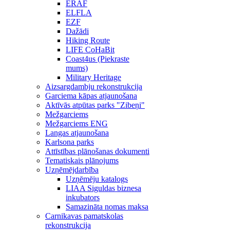
ERAF
ELFLA
EZF
Dažādi
Hiking Route
LIFE CoHaBit
Coast4us (Piekraste
mums)
Military Heritage
Aizsargdambju rekonstrukcija
Garciema kāpas atjaunošana
Aktīvās atpūtas parks "Zibeņi"
Mežgarciems
Mežgarciems ENG
Langas atjaunošana
Karlsona parks
Attīstības plānošanas dokumenti
Tematiskais plānojums
Uzņēmējdarbība
Uzņēmēju katalogs
LIAA Siguldas biznesa
inkubators
Samazināta nomas maksa
Carnikavas pamatskolas
rekonstrukcija