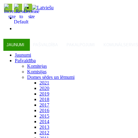
JAUNUMI
PAŠVALDĪBA
PAKALPOJUMI
KOMUNĀLSERVI
Jaunumi
Pašvaldība
Komitejas
Komisijas
Domes sēdes un lēmumi
2021
2020
2019
2018
2017
2016
2015
2014
2013
2012