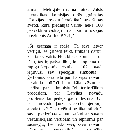
2.maijā Melngalvju namā notika Valsts
Heraldikas komisijas otrās grāmatas
„Latvijas novadu heraldika" atvēršanas
svētki, kurā piedalījās vairāk nekā 100
pašvaldību vadītāji un ar uzrunu uzstājās
prezidents Andris Bērziņš.
„Šī grāmata ir īpaša. Tā sevī ietver
vērtīgu, es gribētu teikt, unikālu darbu,
kas tapis Valsts Heraldikas komisijas un
jūsu, tas ir, pašvaldību, ļoti nopietna un
rūpīga kopdarba rezultātā. 102 novadi
ieguvuši sev spēcīgus simbolus -
ģerboņus. Grāmata par Latvijas novadu
heraldiku būtībā ir unikāla vēsturiska
liecība par administratīvi teritoriāliem
procesiem, par Latvijas novadu
problemātiku pēdējā gadu desmitā. Un
pašu novadu ļaužu sacerētie ģerboņu
apraksti vēstī par vēlmi ne tikai stiprināt
savu piederības sajūtu, saikni ar savām
vēsturiskajām vērtībām un lepnumu par
sasniegto, bet redz sevi, savu novadu
nākotnes perspektīvā," uzrunājot