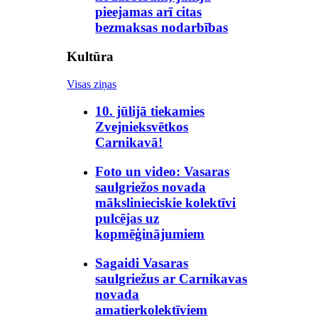
pieejamas arī citas
bezmaksas nodarbības
Kultūra
Visas ziņas
10. jūlijā tiekamies
Zvejnieksvētkos
Carnikavā!
Foto un video: Vasaras
saulgriežos novada
mākslinieciskie kolektīvi
pulcējas uz
kopmēģinājumiem
Sagaidi Vasaras
saulgriežus ar Carnikavas
novada
amatierkolektīviem