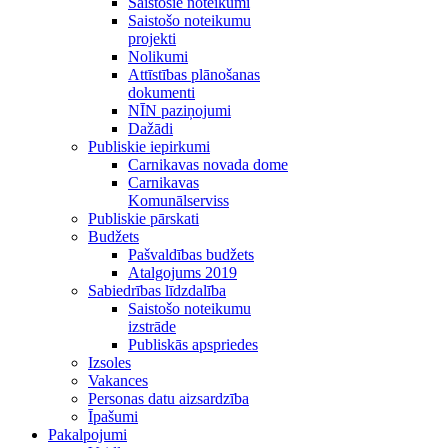
Saistošie noteikumi
Saistošo noteikumu
projekti
Nolikumi
Attīstības plānošanas
dokumenti
NĪN paziņojumi
Dažādi
Publiskie iepirkumi
Carnikavas novada dome
Carnikavas
Komunālserviss
Publiskie pārskati
Budžets
Pašvaldības budžets
Atalgojums 2019
Sabiedrības līdzdalība
Saistošo noteikumu
izstrāde
Publiskās apspriedes
Izsoles
Vakances
Personas datu aizsardzība
Īpašumi
Pakalpojumi