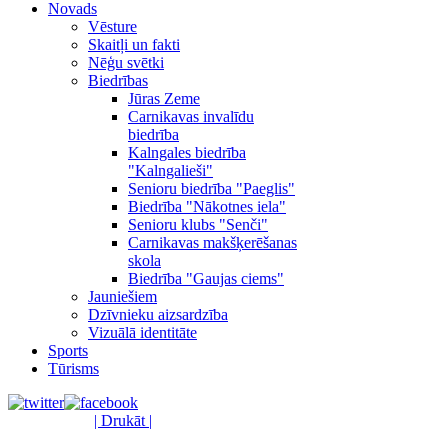
Novads
Vēsture
Skaitļi un fakti
Nēģu svētki
Biedrības
Jūras Zeme
Carnikavas invalīdu
biedrība
Kalngales biedrība
"Kalngalieši"
Senioru biedrība "Paeglis"
Biedrība "Nākotnes iela"
Senioru klubs "Senči"
Carnikavas makšķerēšanas
skola
Biedrība "Gaujas ciems"
Jauniešiem
Dzīvnieku aizsardzība
Vizuālā identitāte
Sports
Tūrisms
| Drukāt |