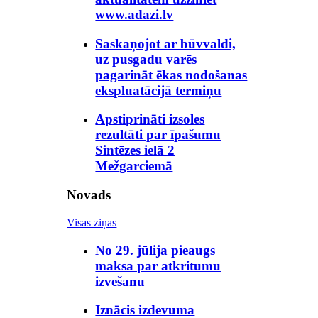
www.adazi.lv
Saskaņojot ar būvvaldi,
uz pusgadu varēs
pagarināt ēkas nodošanas
ekspluatācijā termiņu
Apstiprināti izsoles
rezultāti par īpašumu
Sintēzes ielā 2
Mežgarciemā
Novads
Visas ziņas
No 29. jūlija pieaugs
maksa par atkritumu
izvešanu
Iznācis izdevuma