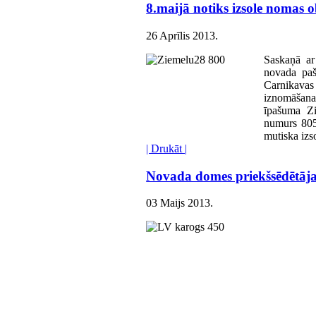
8.maijā notiks izsole nomas o
26 Aprīlis 2013
.
Saskaņā a
novada paš
Carnikav
iznomāšan
īpašuma Zi
numurs 805
mutiska izs
| Drukāt |
Novada domes priekšsēdētāja
03 Maijs 2013
.