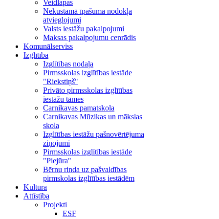
Veidlapas
Nekustamā īpašuma nodokļa
atvieglojumi
Valsts iestāžu pakalpojumi
Maksas pakalpojumu cenrādis
Komunālserviss
Izglītība
Izglītības nodaļa
Pirmsskolas izglītības iestāde
"Riekstiņš"
Privāto pirmsskolas izglītības
iestāžu tāmes
Carnikavas pamatskola
Carnikavas Mūzikas un mākslas
skola
Izglītības iestāžu pašnovērtējuma
ziņojumi
Pirmsskolas izglītības iestāde
"Piejūra"
Bērnu rinda uz pašvaldības
pirmskolas izglītības iestādēm
Kultūra
Attīstība
Projekti
ESF