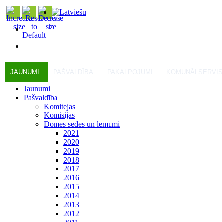
JAUNUMI
PAŠVALDĪBA
PAKALPOJUMI
KOMUNĀLSERVI
Jaunumi
Pašvaldība
Komitejas
Komisijas
Domes sēdes un lēmumi
2021
2020
2019
2018
2017
2016
2015
2014
2013
2012