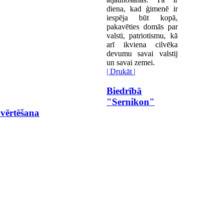
diena, kad ģimenē ir
iespēja būt kopā,
pakavēties domās par
valsti, patriotismu, kā
arī ikviena cilvēka
devumu savai valstij
un savai zemei.
| Drukāt |
Biedrībā
"Sernikon"
 vērtēšana