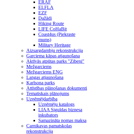
ERAF
ELFLA
EZF
Dažādi
Hiking Route
LIFE CoHaBit
Coast4us (Piekraste
mums)
Military Heritage
Aizsargdambju rekonstrukcija
Garciema kāpas atjaunošana
Aktīvās atpūtas parks "Zibeņi"
Mežgarciems
Mežgarciems ENG
Langas atjaunošana
Karlsona parks
Attīstības plānošanas dokumenti
Tematiskais plānojums
Uzņēmējdarbība
Uzņēmēju katalogs
LIAA Siguldas biznesa
inkubators
Samazināta nomas maksa
Carnikavas pamatskolas
rekonstrukcija