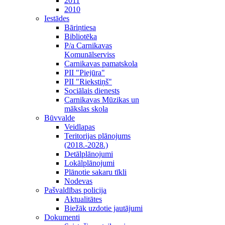
2011
2010
Iestādes
Bāriņtiesa
Bibliotēka
P/a Carnikavas
Komunālserviss
Carnikavas pamatskola
PII "Piejūra"
PII "Riekstiņš"
Sociālais dienests
Carnikavas Mūzikas un
mākslas skola
Būvvalde
Veidlapas
Teritorijas plānojums
(2018.-2028.)
Detālplānojumi
Lokālplānojumi
Plānotie sakaru tīkli
Nodevas
Pašvaldības policija
Aktualitātes
Biežāk uzdotie jautājumi
Dokumenti