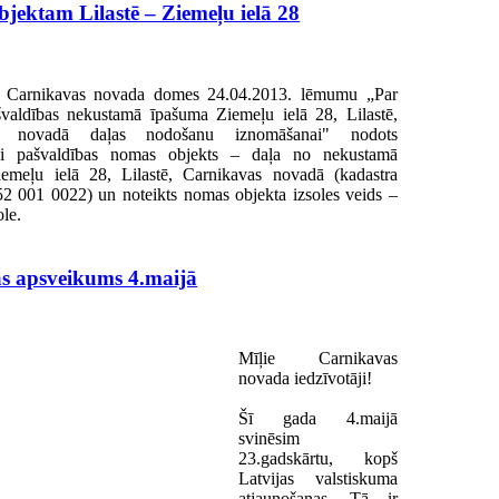
bjektam Lilastē – Ziemeļu ielā 28
r Carnikavas novada domes 24.04.2013. lēmumu „Par
valdības nekustamā īpašuma Ziemeļu ielā 28, Lilastē,
as novadā daļas nodošanu iznomāšanai" nodots
ai pašvaldības nomas objekts – daļa no nekustamā
emeļu ielā 28, Lilastē, Carnikavas novadā (kadastra
2 001 0022) un noteikts nomas objekta izsoles veids –
ole.
s apsveikums 4.maijā
Mīļie Carnikavas
novada iedzīvotāji!
Šī gada 4.maijā
svinēsim
23.gadskārtu, kopš
Latvijas valstiskuma
atjaunošanas. Tā ir