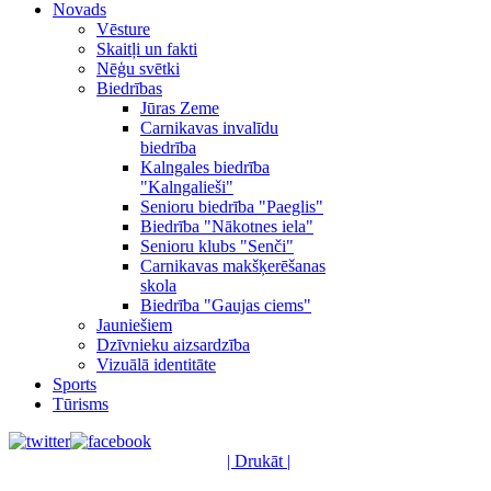
Novads
Vēsture
Skaitļi un fakti
Nēģu svētki
Biedrības
Jūras Zeme
Carnikavas invalīdu
biedrība
Kalngales biedrība
"Kalngalieši"
Senioru biedrība "Paeglis"
Biedrība "Nākotnes iela"
Senioru klubs "Senči"
Carnikavas makšķerēšanas
skola
Biedrība "Gaujas ciems"
Jauniešiem
Dzīvnieku aizsardzība
Vizuālā identitāte
Sports
Tūrisms
| Drukāt |