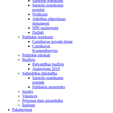
Saistošie noteikumi
Saistošo noteikumu
projekti
Nolikumi
Attīstības plānošanas
dokumenti
NĪN paziņojumi
Dažādi
Publiskie iepirkumi
Carnikavas novada dome
Carnikavas
Komunālserviss
Publiskie pārskati
Budžets
Pašvaldības budžets
Atalgojums 2019
Sabiedrības līdzdalība
Saistošo noteikumu
izstrāde
Publiskās apspriedes
Izsoles
Vakances
Personas datu aizsardzība
Īpašumi
Pakalpojumi