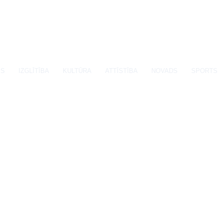
SS
IZGLĪTĪBA
KULTŪRA
ATTĪSTĪBA
NOVADS
SPORTS