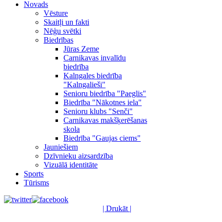
Novads
Vēsture
Skaitļi un fakti
Nēģu svētki
Biedrības
Jūras Zeme
Carnikavas invalīdu
biedrība
Kalngales biedrība
"Kalngalieši"
Senioru biedrība "Paeglis"
Biedrība "Nākotnes iela"
Senioru klubs "Senči"
Carnikavas makšķerēšanas
skola
Biedrība "Gaujas ciems"
Jauniešiem
Dzīvnieku aizsardzība
Vizuālā identitāte
Sports
Tūrisms
| Drukāt |