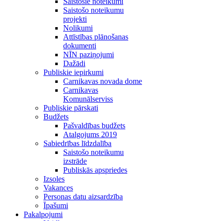
Saistošie noteikumi
Saistošo noteikumu
projekti
Nolikumi
Attīstības plānošanas
dokumenti
NĪN paziņojumi
Dažādi
Publiskie iepirkumi
Carnikavas novada dome
Carnikavas
Komunālserviss
Publiskie pārskati
Budžets
Pašvaldības budžets
Atalgojums 2019
Sabiedrības līdzdalība
Saistošo noteikumu
izstrāde
Publiskās apspriedes
Izsoles
Vakances
Personas datu aizsardzība
Īpašumi
Pakalpojumi