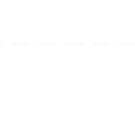
SS
IZGLĪTĪBA
KULTŪRA
ATTĪSTĪBA
NOVADS
SPORTS