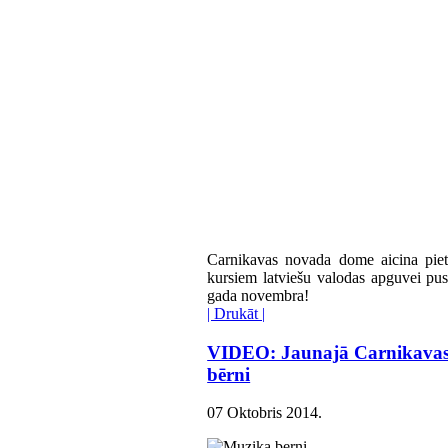
Carnikavas novada dome aicina piete
kursiem latviešu valodas apguvei pu
gada novembra!
| Drukāt |
VIDEO: Jaunajā Carnikavas M
bērni
07 Oktobris 2014
.