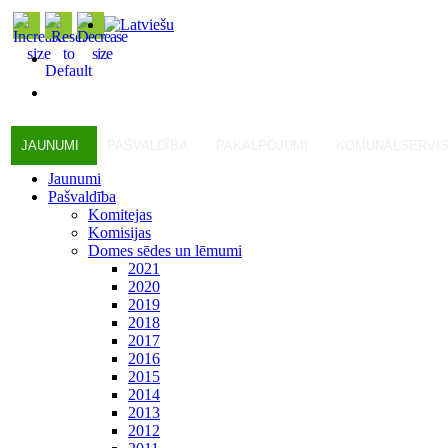
JAUNUMI
PAŠVALDĪBA
PAKALPOJUMI
KOMUNĀLSERVI
Jaunumi
Pašvaldība
Komitejas
Komisijas
Domes sēdes un lēmumi
2021
2020
2019
2018
2017
2016
2015
2014
2013
2012