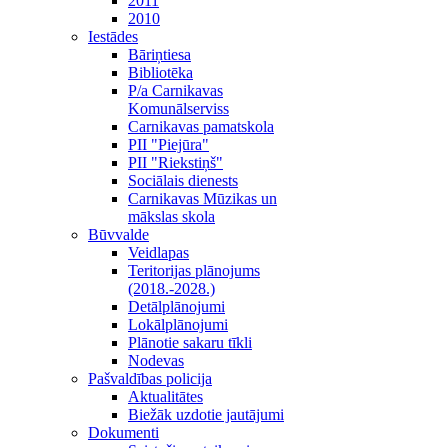
2011
2010
Iestādes
Bāriņtiesa
Bibliotēka
P/a Carnikavas
Komunālserviss
Carnikavas pamatskola
PII "Piejūra"
PII "Riekstiņš"
Sociālais dienests
Carnikavas Mūzikas un
mākslas skola
Būvvalde
Veidlapas
Teritorijas plānojums
(2018.-2028.)
Detālplānojumi
Lokālplānojumi
Plānotie sakaru tīkli
Nodevas
Pašvaldības policija
Aktualitātes
Biežāk uzdotie jautājumi
Dokumenti