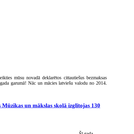
ikties mūsu novadā deklarētos cittautiešus bezmaksas
sgada garumā! Nāc un mācies latviešu valodu no 2014.
ūzikas un mākslas skolā izglītojas 130
Šī gada