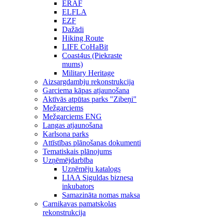
ERAF
ELFLA
EZF
Dažādi
Hiking Route
LIFE CoHaBit
Coast4us (Piekraste
mums)
Military Heritage
Aizsargdambju rekonstrukcija
Garciema kāpas atjaunošana
Aktīvās atpūtas parks "Zibeņi"
Mežgarciems
Mežgarciems ENG
Langas atjaunošana
Karlsona parks
Attīstības plānošanas dokumenti
Tematiskais plānojums
Uzņēmējdarbība
Uzņēmēju katalogs
LIAA Siguldas biznesa
inkubators
Samazināta nomas maksa
Carnikavas pamatskolas
rekonstrukcija