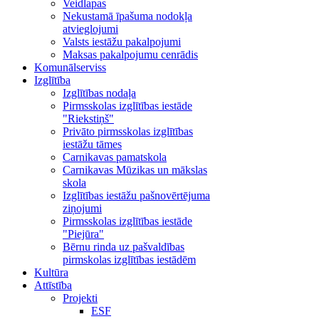
Veidlapas
Nekustamā īpašuma nodokļa
atvieglojumi
Valsts iestāžu pakalpojumi
Maksas pakalpojumu cenrādis
Komunālserviss
Izglītība
Izglītības nodaļa
Pirmsskolas izglītības iestāde
"Riekstiņš"
Privāto pirmsskolas izglītības
iestāžu tāmes
Carnikavas pamatskola
Carnikavas Mūzikas un mākslas
skola
Izglītības iestāžu pašnovērtējuma
ziņojumi
Pirmsskolas izglītības iestāde
"Piejūra"
Bērnu rinda uz pašvaldības
pirmskolas izglītības iestādēm
Kultūra
Attīstība
Projekti
ESF