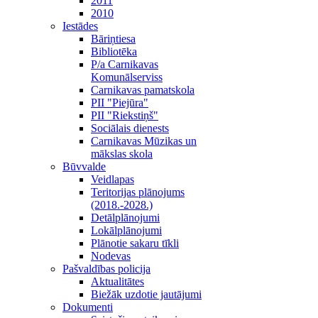
2011
2010
Iestādes
Bāriņtiesa
Bibliotēka
P/a Carnikavas
Komunālserviss
Carnikavas pamatskola
PII "Piejūra"
PII "Riekstiņš"
Sociālais dienests
Carnikavas Mūzikas un
mākslas skola
Būvvalde
Veidlapas
Teritorijas plānojums
(2018.-2028.)
Detālplānojumi
Lokālplānojumi
Plānotie sakaru tīkli
Nodevas
Pašvaldības policija
Aktualitātes
Biežāk uzdotie jautājumi
Dokumenti