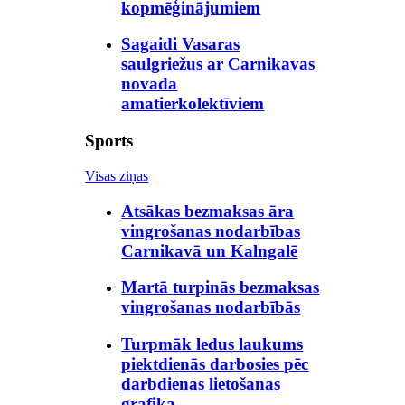
kopmēģinājumiem
Sagaidi Vasaras
saulgriežus ar Carnikavas
novada
amatierkolektīviem
Sports
Visas ziņas
Atsākas bezmaksas āra
vingrošanas nodarbības
Carnikavā un Kalngalē
Martā turpinās bezmaksas
vingrošanas nodarbībās
Turpmāk ledus laukums
piektdienās darbosies pēc
darbdienas lietošanas
grafika