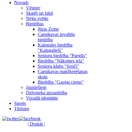
Novads
Vēsture
Skaitļi un fakti
Nēģu svētki
Biedrības
Jūras Zeme
Carnikavas invalīdu
biedrība
Kalngales biedrība
"Kalngalieši"
Senioru biedrība "Paeglis"
Biedrība "Nākotnes iela"
Senioru klubs "Senči"
Carnikavas makšķerēšanas
skola
Biedrība "Gaujas ciems"
Jauniešiem
Dzīvnieku aizsardzība
Vizuālā identitāte
Sports
Tūrisms
| Drukāt |