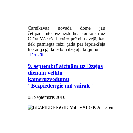
Carnikavas novada dome jau
četrpadsmito reizi izsludina konkursu uz
Ojāra Vācieša literāro prēmiju dzejā, kas
tiek pasniegta reizi gadā par iepriekšējā
literārajā gadā izdotu dzejoļu krājumu.
| Drukāt |
9. septembrī aicinām uz Dzejas
dienām veltītu
kameruzvedumu
"Bezpiederīgie mīl vairāk"
08 Septembris 2016
.