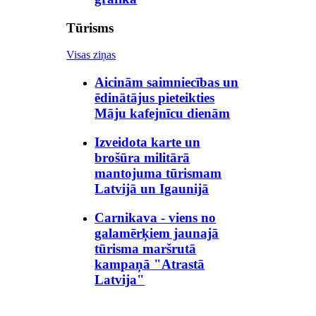
Tūrisms
Visas ziņas
Aicinām saimniecības un
ēdinātājus pieteikties
Māju kafejnīcu dienām
Izveidota karte un
brošūra militārā
mantojuma tūrismam
Latvijā un Igaunijā
Carnikava - viens no
galamērķiem jaunajā
tūrisma maršrutā
kampaņā "Atrastā
Latvija"