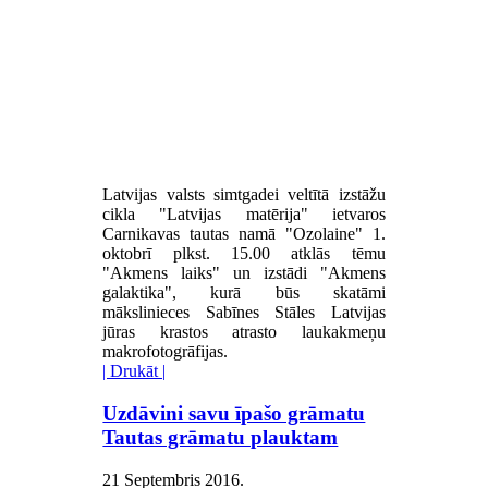
Latvijas valsts simtgadei veltītā izstāžu
cikla "Latvijas matērija" ietvaros
Carnikavas tautas namā "Ozolaine" 1.
oktobrī plkst. 15.00 atklās tēmu
"Akmens laiks" un izstādi "Akmens
galaktika", kurā būs skatāmi
mākslinieces Sabīnes Stāles Latvijas
jūras krastos atrasto laukakmeņu
makrofotogrāfijas.
| Drukāt |
Uzdāvini savu īpašo grāmatu
Tautas grāmatu plauktam
21 Septembris 2016
.