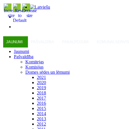
JAUNUMI
PAŠVALDĪBA
PAKALPOJUMI
KOMUNĀLSERVI
Jaunumi
Pašvaldība
Komitejas
Komisijas
Domes sēdes un lēmumi
2021
2020
2019
2018
2017
2016
2015
2014
2013
2012