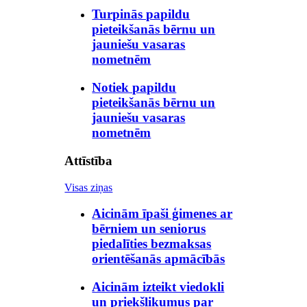
Turpinās papildu
pieteikšanās bērnu un
jauniešu vasaras
nometnēm
Notiek papildu
pieteikšanās bērnu un
jauniešu vasaras
nometnēm
Attīstība
Visas ziņas
Aicinām īpaši ģimenes ar
bērniem un seniorus
piedalīties bezmaksas
orientēšanās apmācībās
Aicinām izteikt viedokli
un priekšlikumus par