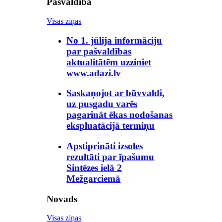
Pašvaldība
Visas ziņas
No 1. jūlija informāciju
par pašvaldības
aktualitātēm uzziniet
www.adazi.lv
Saskaņojot ar būvvaldi,
uz pusgadu varēs
pagarināt ēkas nodošanas
ekspluatācijā termiņu
Apstiprināti izsoles
rezultāti par īpašumu
Sintēzes ielā 2
Mežgarciemā
Novads
Visas ziņas