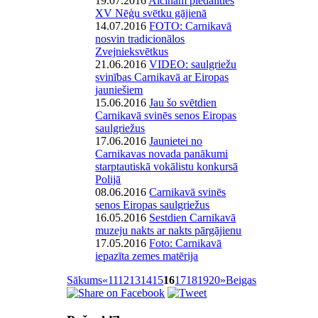
19.07.2016
Aicinām piedalīties
XV Nēģu svētku gājienā
14.07.2016
FOTO: Carnikavā
nosvin tradicionālos
Zvejnieksvētkus
21.06.2016
VIDEO: saulgriežu
svinības Carnikavā ar Eiropas
jauniešiem
15.06.2016
Jau šo svētdien
Carnikavā svinēs senos Eiropas
saulgriežus
17.06.2016
Jaunietei no
Carnikavas novada panākumi
starptautiskā vokālistu konkursā
Polijā
08.06.2016
Carnikavā svinēs
senos Eiropas saulgriežus
16.05.2016
Sestdien Carnikavā
muzeju nakts ar nakts pārgājienu
17.05.2016
Foto: Carnikavā
iepazīta zemes matērija
Sākums
«
11
12
13
14
15
16
17
18
19
20
»
Beigas