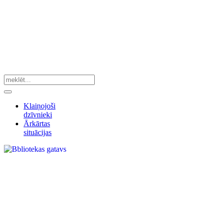
Klaiņojoši
dzīvnieki
Ārkārtas
situācijas