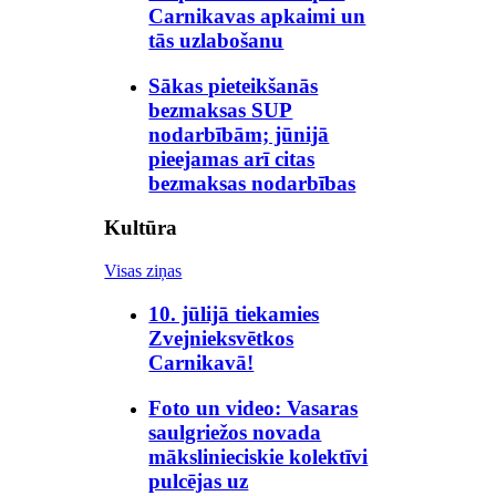
Carnikavas apkaimi un
tās uzlabošanu
Sākas pieteikšanās
bezmaksas SUP
nodarbībām; jūnijā
pieejamas arī citas
bezmaksas nodarbības
Kultūra
Visas ziņas
10. jūlijā tiekamies
Zvejnieksvētkos
Carnikavā!
Foto un video: Vasaras
saulgriežos novada
mākslinieciskie kolektīvi
pulcējas uz