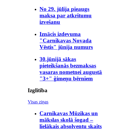
No 29. jūlija pieaugs
maksa par atkritumu
izvešanu
Iznācis izdevuma
"Carnikavas Novada
Vēstis" jūnija numurs
30.jūnijā sākas
pieteikšanās bezmaksas
vasaras nometnei augustā
"3+" ģimeņu bērniem
Izglītība
Visas ziņas
Carnikavas Mūzikas un
mākslas skolā šogad –
lielākais absolventu skaits