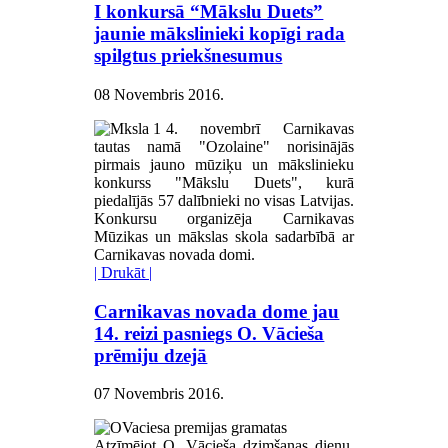
I konkursā “Mākslu Duets”
jaunie mākslinieki kopīgi rada
spilgtus priekšnesumus
08 Novembris 2016
.
4. novembrī Carnikavas
tautas namā "Ozolaine" norisinājās
pirmais jauno mūziķu un mākslinieku
konkurss "Mākslu Duets", kurā
piedalījās 57 dalībnieki no visas Latvijas.
Konkursu organizēja Carnikavas
Mūzikas un mākslas skola sadarbībā ar
Carnikavas novada domi.
| Drukāt |
Carnikavas novada dome jau
14. reizi pasniegs O. Vācieša
prēmiju dzejā
07 Novembris 2016
.
Atzīmējot O. Vācieša dzimšanas dienu,