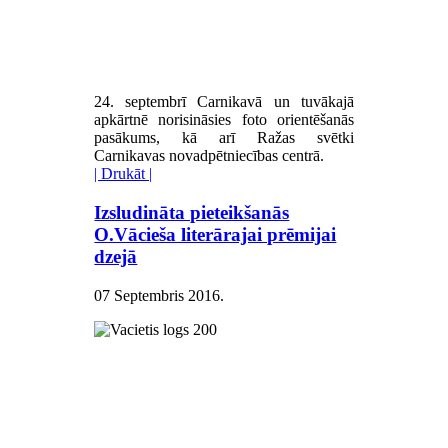
24. septembrī Carnikavā un tuvākajā
apkārtnē norisināsies foto orientēšanās
pasākums, kā arī Ražas svētki
Carnikavas novadpētniecības centrā.
| Drukāt |
Izsludināta pieteikšanās
O.Vācieša literārajai prēmijai
dzejā
07 Septembris 2016
.