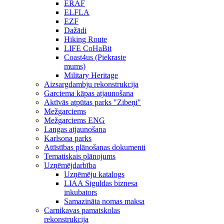
ERAF
ELFLA
EZF
Dažādi
Hiking Route
LIFE CoHaBit
Coast4us (Piekraste
mums)
Military Heritage
Aizsargdambju rekonstrukcija
Garciema kāpas atjaunošana
Aktīvās atpūtas parks "Zibeņi"
Mežgarciems
Mežgarciems ENG
Langas atjaunošana
Karlsona parks
Attīstības plānošanas dokumenti
Tematiskais plānojums
Uzņēmējdarbība
Uzņēmēju katalogs
LIAA Siguldas biznesa
inkubators
Samazināta nomas maksa
Carnikavas pamatskolas
rekonstrukcija