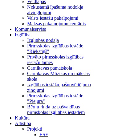
Veidlapas
Nekustamā īpašuma nodokļa
atvieglojumi
Valsts iestāžu pakalpojumi
Maksas pakalpojumu cenrādis
Komunālserviss
Izglītība
Izglītības nodaļa
Pirmsskolas izglītības iestāde
"Riekstiņš"
Privāto pirmsskolas izglītības
iestāžu tāmes
Carnikavas pamatskola
Carnikavas Mūzikas un mākslas
skola
Izglītības iestāžu pašnovērtējuma
ziņojumi
Pirmsskolas izglītības iestāde
"Piejūra"
Bērnu rinda uz pašvaldības
pirmskolas izglītības iestādēm
Kultūra
Attīstība
Projekti
ESF