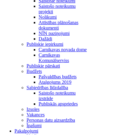
Saistošie noteikumi
Saistošo noteikumu
projekti
Nolikumi
Attīstības plānošanas
dokumenti
NĪN paziņojumi
Dažādi
Publiskie iepirkumi
Carnikavas novada dome
Carnikavas
Komunālserviss
Publiskie pārskati
Budžets
Pašvaldības budžets
Atalgojums 2019
Sabiedrības līdzdalība
Saistošo noteikumu
izstrāde
Publiskās apspriedes
Izsoles
Vakances
Personas datu aizsardzība
Īpašumi
Pakalpojumi