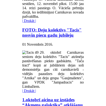
sestdien, 12. novembrī plkst. 15.00 jau
14. reizi pasniegs O. Vācieša prēmiju
dzejā, ko iedibinājusi Carnikavas novada
pašvaldība.
| Drukāt |
FOTO: Deju kolektīvs "Tacis"
nosvin piecu gadu jubileju
01 Novembris 2016
.
29. oktobrī Carnikavas
senioru deju kolektīvs "Tacis" atzīmēja
pastāvēšanas piekto gadskārtu. "Tača
tracī" kopā ar jubilāriem dejas soli
demonstrēja gan citi carnikavieši -
vidējās paaudzes deju kolektīvs
"Arnika" un deju grupa "Gaujmalietes",
gan VPDK "Jampadracis" no
Limbažiem.
| Drukāt |
1.oktobrī aicina uz izstādes
“Akmens galaktika” atklāšanu