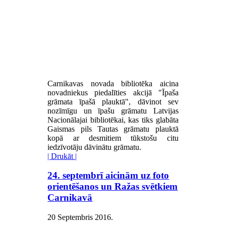
Carnikavas novada bibliotēka aicina
novadniekus piedalīties akcijā "Īpaša
grāmata īpašā plauktā", dāvinot sev
nozīmīgu un īpašu grāmatu Latvijas
Nacionālajai bibliotēkai, kas tiks glabāta
Gaismas pils Tautas grāmatu plauktā
kopā ar desmitiem tūkstošu citu
iedzīvotāju dāvinātu grāmatu.
| Drukāt |
24. septembrī aicinām uz foto
orientēšanos un Ražas svētkiem
Carnikavā
20 Septembris 2016
.