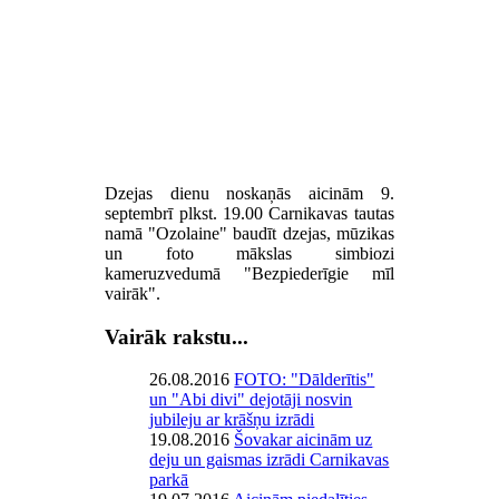
Dzejas dienu noskaņās aicinām 9.
septembrī plkst. 19.00 Carnikavas tautas
namā "Ozolaine" baudīt dzejas, mūzikas
un foto mākslas simbiozi
kameruzvedumā "Bezpiederīgie mīl
vairāk".
Vairāk rakstu...
26.08.2016
FOTO: "Dālderītis"
un "Abi divi" dejotāji nosvin
jubileju ar krāšņu izrādi
19.08.2016
Šovakar aicinām uz
deju un gaismas izrādi Carnikavas
parkā