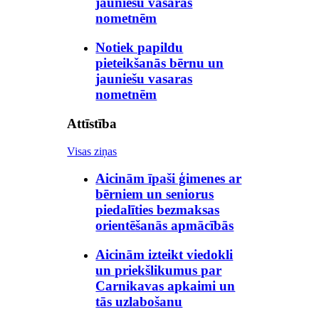
jauniešu vasaras
nometnēm
Notiek papildu
pieteikšanās bērnu un
jauniešu vasaras
nometnēm
Attīstība
Visas ziņas
Aicinām īpaši ģimenes ar
bērniem un seniorus
piedalīties bezmaksas
orientēšanās apmācībās
Aicinām izteikt viedokli
un priekšlikumus par
Carnikavas apkaimi un
tās uzlabošanu