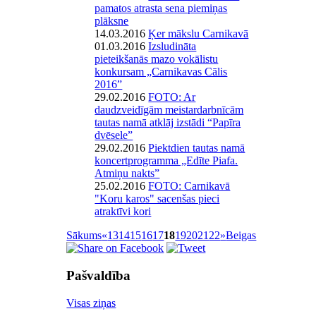
pamatos atrasta sena piemiņas
plāksne
14.03.2016
Ķer mākslu Carnikavā
01.03.2016
Izsludināta
pieteikšanās mazo vokālistu
konkursam „Carnikavas Cālis
2016”
29.02.2016
FOTO: Ar
daudzveidīgām meistardarbnīcām
tautas namā atklāj izstādi “Papīra
dvēsele”
29.02.2016
Piektdien tautas namā
koncertprogramma „Edīte Piafa.
Atmiņu nakts”
25.02.2016
FOTO: Carnikavā
"Koru karos" sacenšas pieci
atraktīvi kori
Sākums
«
13
14
15
16
17
18
19
20
21
22
»
Beigas
Pašvaldība
Visas ziņas