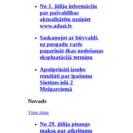
No 1. jūlija informāciju
par pašvaldības
aktualitātēm uzziniet
www.adazi.lv
Saskaņojot ar būvvaldi,
uz pusgadu varēs
pagarināt ēkas nodošanas
ekspluatācijā termiņu
Apstiprināti izsoles
rezultāti par īpašumu
Sintēzes ielā 2
Mežgarciemā
Novads
Visas ziņas
No 29. jūlija pieaugs
maksa par atkritumu