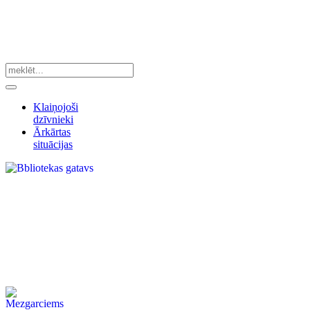
Klaiņojoši
dzīvnieki
Ārkārtas
situācijas