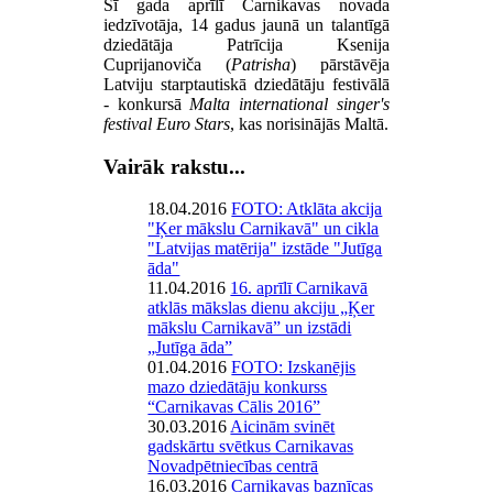
Šī gada aprīlī Carnikavas novada
iedzīvotāja, 14 gadus jaunā un talantīgā
dziedātāja Patrīcija Ksenija
Cuprijanoviča (
Patrisha
) pārstāvēja
Latviju starptautiskā dziedātāju festivālā
- konkursā
Malta international singer's
festival Euro Stars
, kas norisinājās Maltā.
Vairāk rakstu...
18.04.2016
FOTO: Atklāta akcija
"Ķer mākslu Carnikavā" un cikla
"Latvijas matērija" izstāde "Jutīga
āda"
11.04.2016
16. aprīlī Carnikavā
atklās mākslas dienu akciju „Ķer
mākslu Carnikavā” un izstādi
„Jutīga āda”
01.04.2016
FOTO: Izskanējis
mazo dziedātāju konkurss
“Carnikavas Cālis 2016”
30.03.2016
Aicinām svinēt
gadskārtu svētkus Carnikavas
Novadpētniecības centrā
16.03.2016
Carnikavas baznīcas