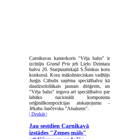
Carnikavas kamerkoris "Vēja balss" ir
izcīnījis
Grand Prix
jeb Lielo Dzintara
balvu 20. Starptautiskajā S.Šimkus koru
konkursā. Kora mākslinieciskais vadītājs
Jurģis Cābulis saņēma speciālbalvu kā
daudzsološākais jaunais diriģents, un
"Vēja balss" ieguva arī speciālbalvu par
labāko nacionālā komponista
oriğinālkompozīcijas atskaņojumu -
Jēkaba Jančevska "Atsalums".
| Drukāt |
Jau sestdien Carnikavā
izstādes "Zemes māls"