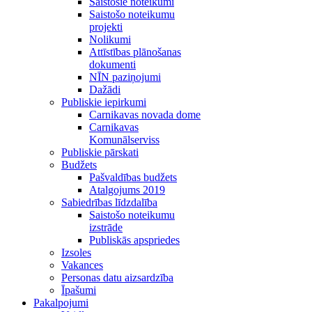
Saistošie noteikumi
Saistošo noteikumu
projekti
Nolikumi
Attīstības plānošanas
dokumenti
NĪN paziņojumi
Dažādi
Publiskie iepirkumi
Carnikavas novada dome
Carnikavas
Komunālserviss
Publiskie pārskati
Budžets
Pašvaldības budžets
Atalgojums 2019
Sabiedrības līdzdalība
Saistošo noteikumu
izstrāde
Publiskās apspriedes
Izsoles
Vakances
Personas datu aizsardzība
Īpašumi
Pakalpojumi