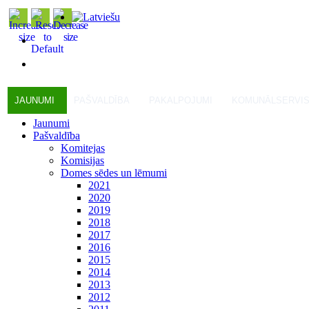
JAUNUMI
PAŠVALDĪBA
PAKALPOJUMI
KOMUNĀLSERVI
Jaunumi
Pašvaldība
Komitejas
Komisijas
Domes sēdes un lēmumi
2021
2020
2019
2018
2017
2016
2015
2014
2013
2012