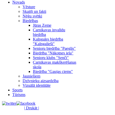
Novads
Vēsture
Skaitļi un fakti
Nēģu svētki
Biedrības
Jūras Zeme
Carnikavas invalīdu
biedrība
Kalngales biedrība
"Kalngalieši"
Senioru biedrība "Paeglis"
Biedrība "Nākotnes iela"
Senioru klubs "Senči"
Carnikavas makšķerēšanas
skola
Biedrība "Gaujas ciems"
Jauniešiem
Dzīvnieku aizsardzība
Vizuālā identitāte
Sports
Tūrisms
| Drukāt |