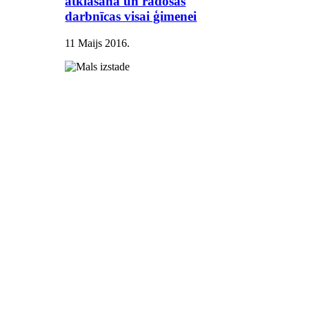
atklāšana un radošās
darbnīcas visai ģimenei
11 Maijs 2016
.