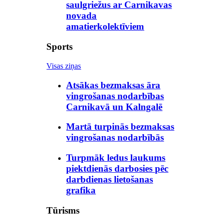
saulgriežus ar Carnikavas
novada
amatierkolektīviem
Sports
Visas ziņas
Atsākas bezmaksas āra
vingrošanas nodarbības
Carnikavā un Kalngalē
Martā turpinās bezmaksas
vingrošanas nodarbībās
Turpmāk ledus laukums
piektdienās darbosies pēc
darbdienas lietošanas
grafika
Tūrisms