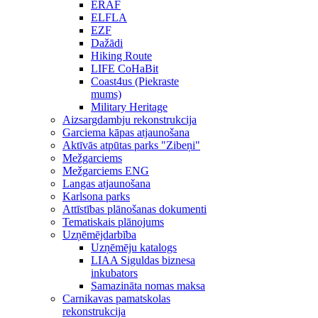
ERAF
ELFLA
EZF
Dažādi
Hiking Route
LIFE CoHaBit
Coast4us (Piekraste
mums)
Military Heritage
Aizsargdambju rekonstrukcija
Garciema kāpas atjaunošana
Aktīvās atpūtas parks "Zibeņi"
Mežgarciems
Mežgarciems ENG
Langas atjaunošana
Karlsona parks
Attīstības plānošanas dokumenti
Tematiskais plānojums
Uzņēmējdarbība
Uzņēmēju katalogs
LIAA Siguldas biznesa
inkubators
Samazināta nomas maksa
Carnikavas pamatskolas
rekonstrukcija