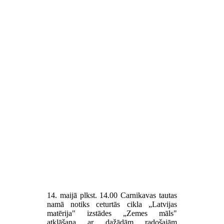
14. maijā plkst. 14.00 Carnikavas tautas
namā notiks ceturtās cikla „Latvijas
matērija" izstādes „Zemes māls"
atklāšana ar dažādām radošajām