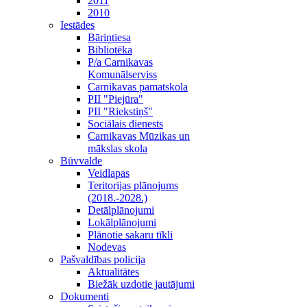
2011
2010
Iestādes
Bāriņtiesa
Bibliotēka
P/a Carnikavas
Komunālserviss
Carnikavas pamatskola
PII "Piejūra"
PII "Riekstiņš"
Sociālais dienests
Carnikavas Mūzikas un
mākslas skola
Būvvalde
Veidlapas
Teritorijas plānojums
(2018.-2028.)
Detālplānojumi
Lokālplānojumi
Plānotie sakaru tīkli
Nodevas
Pašvaldības policija
Aktualitātes
Biežāk uzdotie jautājumi
Dokumenti