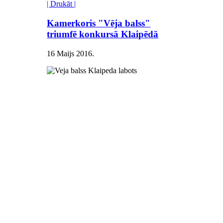
| Drukāt |
Kamerkoris "Vēja balss"
triumfē konkursā Klaipēdā
16 Maijs 2016
.