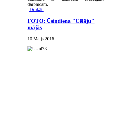
darbnīcām.
| Drukāt |
FOTO: Ūsiņdiena "Cēlāju"
mājās
10 Maijs 2016
.