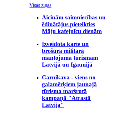
Visas ziņas
Aicinām saimniecības un
ēdinātājus pieteikties
Māju kafejnīcu dienām
Izveidota karte un
brošūra militārā
mantojuma tūrismam
Latvijā un Igaunijā
Carnikava - viens no
galamērķiem jaunajā
tūrisma maršrutā
kampaņā "Atrastā
Latvija"