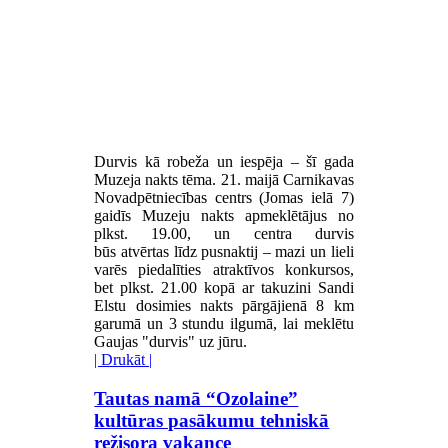
Durvis kā robeža un iespēja – šī gada
Muzeja nakts tēma. 21. maijā Carnikavas
Novadpētniecības centrs (Jomas ielā 7)
gaidīs Muzeju nakts apmeklētājus no
plkst. 19.00, un centra durvis
būs atvērtas līdz pusnaktij – mazi un lieli
varēs piedalīties atraktīvos konkursos,
bet plkst. 21.00 kopā ar takuzini Sandi
Elstu dosimies nakts pārgājienā 8 km
garumā un 3 stundu ilgumā, lai meklētu
Gaujas "durvis" uz jūru.
| Drukāt |
Tautas namā “Ozolaine”
kultūras pasākumu tehniskā
režisora vakance