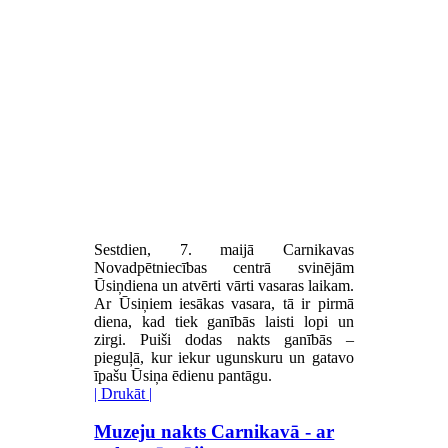
Sestdien, 7. maijā Carnikavas
Novadpētniecības centrā svinējām
Ūsiņdiena un atvērti vārti vasaras laikam.
Ar Ūsiņiem iesākas vasara, tā ir pirmā
diena, kad tiek ganībās laisti lopi un
zirgi. Puiši dodas nakts ganībās –
pieguļā, kur iekur ugunskuru un gatavo
īpašu Ūsiņa ēdienu pantāgu.
| Drukāt |
Muzeju nakts Carnikavā - ar