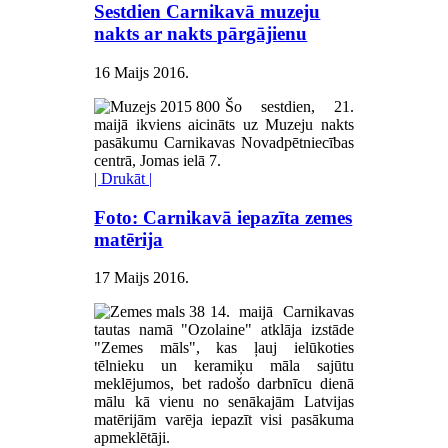
Sestdien Carnikavā muzeju
nakts ar nakts pārgājienu
16 Maijs 2016
.
Šo sestdien, 21.
maijā ikviens aicināts uz Muzeju nakts
pasākumu Carnikavas Novadpētniecības
centrā, Jomas ielā 7.
| Drukāt |
Foto: Carnikavā iepazīta zemes
matērija
17 Maijs 2016
.
14. maijā Carnikavas
tautas namā "Ozolaine" atklāja izstāde
"Zemes māls", kas ļauj ielūkoties
tēlnieku un keramiķu māla sajūtu
meklējumos, bet radošo darbnīcu dienā
mālu kā vienu no senākajām Latvijas
matērijām varēja iepazīt visi pasākuma
apmeklētāji.