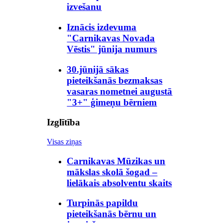
izvešanu
Iznācis izdevuma
"Carnikavas Novada
Vēstis" jūnija numurs
30.jūnijā sākas
pieteikšanās bezmaksas
vasaras nometnei augustā
"3+" ģimeņu bērniem
Izglītība
Visas ziņas
Carnikavas Mūzikas un
mākslas skolā šogad –
lielākais absolventu skaits
Turpinās papildu
pieteikšanās bērnu un