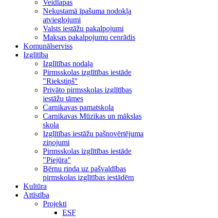
Veidlapas
Nekustamā īpašuma nodokļa
atvieglojumi
Valsts iestāžu pakalpojumi
Maksas pakalpojumu cenrādis
Komunālserviss
Izglītība
Izglītības nodaļa
Pirmsskolas izglītības iestāde
"Riekstiņš"
Privāto pirmsskolas izglītības
iestāžu tāmes
Carnikavas pamatskola
Carnikavas Mūzikas un mākslas
skola
Izglītības iestāžu pašnovērtējuma
ziņojumi
Pirmsskolas izglītības iestāde
"Piejūra"
Bērnu rinda uz pašvaldības
pirmskolas izglītības iestādēm
Kultūra
Attīstība
Projekti
ESF