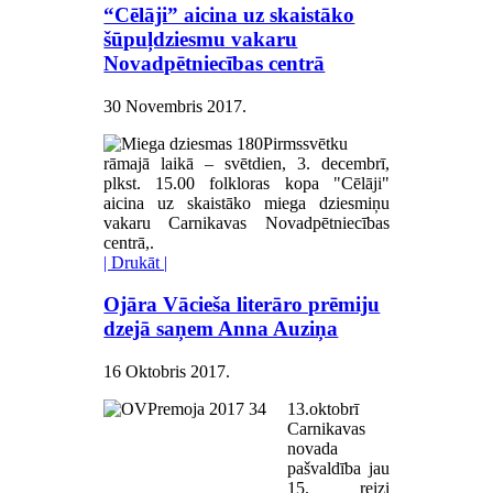
“Cēlāji” aicina uz skaistāko
šūpuļdziesmu vakaru
Novadpētniecības centrā
30 Novembris 2017
.
Pirmssvētku
rāmajā laikā – svētdien, 3. decembrī,
plkst. 15.00 folkloras kopa "Cēlāji"
aicina uz skaistāko miega dziesmiņu
vakaru Carnikavas Novadpētniecības
centrā,.
| Drukāt |
Ojāra Vācieša literāro prēmiju
dzejā saņem Anna Auziņa
16 Oktobris 2017
.
13.oktobrī
Carnikavas
novada
pašvaldība jau
15. reizi