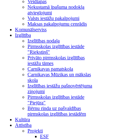
Veidlapas
Nekustamā īpašuma nodokļa
atvieglojumi
Valsts iestāžu pakalpojumi
Maksas pakalpojumu cenrādis
Komunālserviss
Izglītība
Izglītības nodaļa
Pirmsskolas izglītības iestāde
"Riekstiņš"
Privāto pirmsskolas izglītības
iestāžu tāmes
Carnikavas pamatskola
Carnikavas Mūzikas un mākslas
skola
Izglītības iestāžu pašnovērtējuma
ziņojumi
Pirmsskolas izglītības iestāde
"Piejūra"
Bērnu rinda uz pašvaldības
pirmskolas izglītības iestādēm
Kultūra
Attīstība
Projekti
ESF