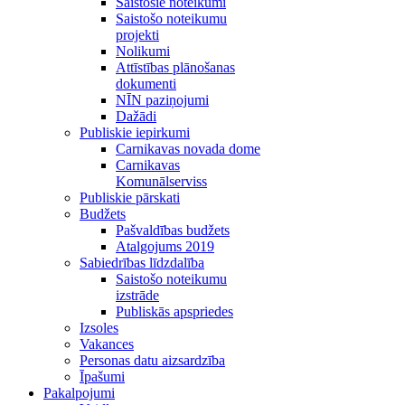
Saistošie noteikumi
Saistošo noteikumu
projekti
Nolikumi
Attīstības plānošanas
dokumenti
NĪN paziņojumi
Dažādi
Publiskie iepirkumi
Carnikavas novada dome
Carnikavas
Komunālserviss
Publiskie pārskati
Budžets
Pašvaldības budžets
Atalgojums 2019
Sabiedrības līdzdalība
Saistošo noteikumu
izstrāde
Publiskās apspriedes
Izsoles
Vakances
Personas datu aizsardzība
Īpašumi
Pakalpojumi