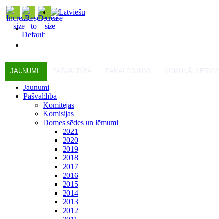
JAUNUMI
PAŠVALDĪBA
PAKALPOJUMI
KOMUNĀLSERVI
Jaunumi
Pašvaldība
Komitejas
Komisijas
Domes sēdes un lēmumi
2021
2020
2019
2018
2017
2016
2015
2014
2013
2012