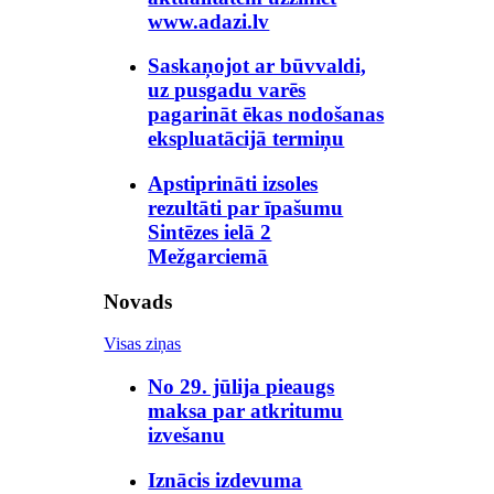
www.adazi.lv
Saskaņojot ar būvvaldi,
uz pusgadu varēs
pagarināt ēkas nodošanas
ekspluatācijā termiņu
Apstiprināti izsoles
rezultāti par īpašumu
Sintēzes ielā 2
Mežgarciemā
Novads
Visas ziņas
No 29. jūlija pieaugs
maksa par atkritumu
izvešanu
Iznācis izdevuma