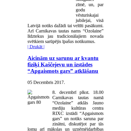
zīmē, un, par
godu
vēsturiskajai
jubilejai, visā
Latvijā notiks dažādi tai veltīti pasākumi.
Arī Carnikavas tautas nams “Ozolaine”
līdztekus jau tradicionālajiem novada
svētkiem sarūpējis īpašus notikumus.
| Drukāt |
Aicinām uz sarunu ar kvantu
fiziķi Kaščejevu un izstādes
“Apgaismots gars” atklāšanu
05 Decembris 2017
.
8. decembrī plkst. 18.00
Carnikavas tautas namā
“Ozolaine” atklās Jauno
mediju kultūras centra
RIXC izstādi “Apgaismots
gars” un notiks saruna par
zinātni, diskutējot par tās
lomu arī mākslas un uzņēmējdarbības