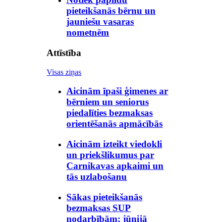
pieteikšanās bērnu un
jauniešu vasaras
nometnēm
Attīstība
Visas ziņas
Aicinām īpaši ģimenes ar
bērniem un seniorus
piedalīties bezmaksas
orientēšanās apmācībās
Aicinām izteikt viedokli
un priekšlikumus par
Carnikavas apkaimi un
tās uzlabošanu
Sākas pieteikšanās
bezmaksas SUP
nodarbībām; jūnijā