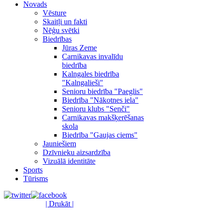
Novads
Vēsture
Skaitļi un fakti
Nēģu svētki
Biedrības
Jūras Zeme
Carnikavas invalīdu
biedrība
Kalngales biedrība
"Kalngalieši"
Senioru biedrība "Paeglis"
Biedrība "Nākotnes iela"
Senioru klubs "Senči"
Carnikavas makšķerēšanas
skola
Biedrība "Gaujas ciems"
Jauniešiem
Dzīvnieku aizsardzība
Vizuālā identitāte
Sports
Tūrisms
| Drukāt |