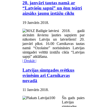
20. janvārī tautas namā ar
“Latviešu sapni” un ēnu teātri
aizsāks jaunu izstāžu ciklu
19 Janvāris 2018
.
2018. gadā
aicinām ikvienu ļauties sapņiem par
nākotnes Latviju un latviešiem! 20.
janvārī plkst. 16.00 Carnikavas tautas
namā “Ozolaine” norisināsies Latvijas
simtgadei veltītā izstāžu cikla “Latvijas
sapņi” atklāšana.
| Drukāt |
Latvijas simtgades svētkus
svinēsim arī Carnikavas
novadā
11 Janvāris 2018
.
Šis gads paies
Latvijas
simtgades