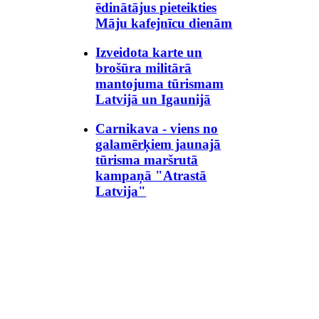
ēdinātājus pieteikties
Māju kafejnīcu dienām
Izveidota karte un
brošūra militārā
mantojuma tūrismam
Latvijā un Igaunijā
Carnikava - viens no
galamērķiem jaunajā
tūrisma maršrutā
kampaņā "Atrastā
Latvija"