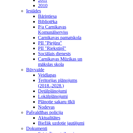
2011
2010
Iestādes
Bāriņtiesa
Bibliotēka
P/a Carnikavas
Komunālserviss
Carnikavas pamatskola
PII "Piejūra"
PII "Riekstiņš"
Sociālais dienests
Carnikavas Mūzikas un
mākslas skola
Būvvalde
Veidlapas
Teritorijas plānojums
(2018.-2028.)
Detālplānojumi
Lokālplānojumi
Plānotie sakaru tīkli
Nodevas
Pašvaldības policija
Aktualitātes
Biežāk uzdotie jautājumi
Dokumenti