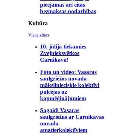
pieejamas arī citas
bezmaksas nodarbības
Kultūra
Visas ziņas
10. jūlijā tiekamies
Zvejnieksvētkos
Carnikavā!
Foto un video: Vasaras
saulgriežos novada
mākslinieciskie kolektīvi
pulcējas uz
kopmēģinājumiem
Sagaidi Vasaras
saulgriežus ar Carnikavas
novada
amatierkolektīviem