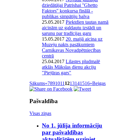
dziedātājai Patrishai ''Ghetto
Faktors'' konkursa finālā -
publikas simpātiju balva
25.05.2017
Piektdien tautas namā
aicinām uz galdautu izstādi un
sarunu par tradīcijas garu
15.05.2017
20. maijā aicina uz
Muzeju nakts pasākumiem
Carnikavas Novadpētniecības
centrā
25.04.2017
Lilastes pludmalē
atklās Mākslas dienu akciju
"Piejūras gars"
Sākums
«
7
8
9
10
11
12
13
14
15
16
»
Beigas
Pašvaldība
Visas ziņas
No 1. jūlija informāciju
par pašvaldības
aktualitātēm uzziniet