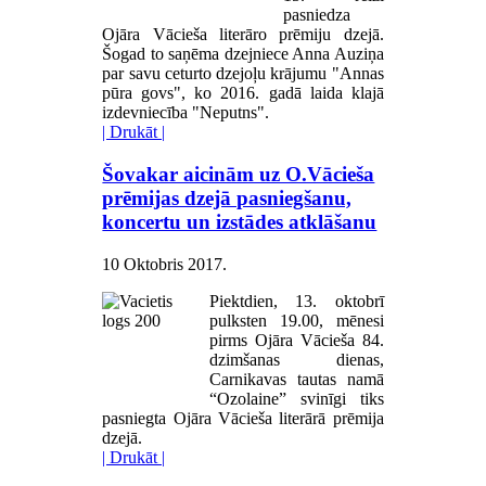
pasniedza
Ojāra Vācieša literāro prēmiju dzejā.
Šogad to saņēma dzejniece Anna Auziņa
par savu ceturto dzejoļu krājumu "Annas
pūra govs", ko 2016. gadā laida klajā
izdevniecība "Neputns".
| Drukāt |
Šovakar aicinām uz O.Vācieša
prēmijas dzejā pasniegšanu,
koncertu un izstādes atklāšanu
10 Oktobris 2017
.
Piektdien, 13. oktobrī
pulksten 19.00, mēnesi
pirms Ojāra Vācieša 84.
dzimšanas dienas,
Carnikavas tautas namā
“Ozolaine” svinīgi tiks
pasniegta Ojāra Vācieša literārā prēmija
dzejā.
| Drukāt |