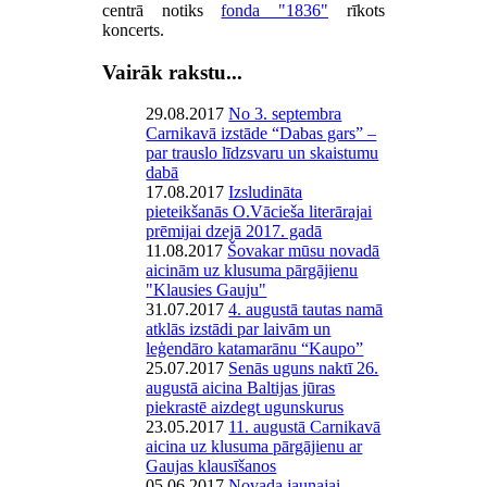
centrā notiks
fonda "1836"
rīkots
koncerts.
Vairāk rakstu...
29.08.2017
No 3. septembra
Carnikavā izstāde “Dabas gars” –
par trauslo līdzsvaru un skaistumu
dabā
17.08.2017
Izsludināta
pieteikšanās O.Vācieša literārajai
prēmijai dzejā 2017. gadā
11.08.2017
Šovakar mūsu novadā
aicinām uz klusuma pārgājienu
"Klausies Gauju"
31.07.2017
4. augustā tautas namā
atklās izstādi par laivām un
leģendāro katamarānu “Kaupo”
25.07.2017
Senās uguns naktī 26.
augustā aicina Baltijas jūras
piekrastē aizdegt ugunskurus
23.05.2017
11. augustā Carnikavā
aicina uz klusuma pārgājienu ar
Gaujas klausīšanos
05.06.2017
Novada jaunajai