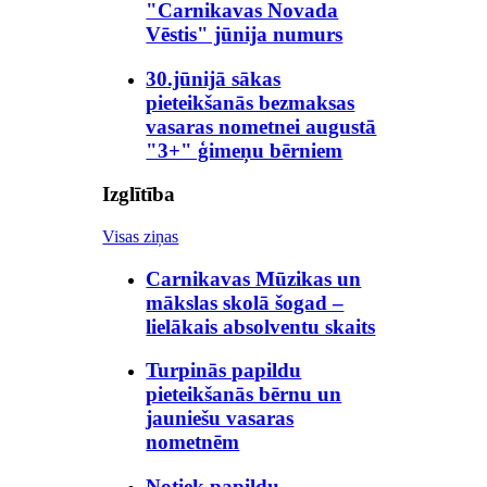
"Carnikavas Novada
Vēstis" jūnija numurs
30.jūnijā sākas
pieteikšanās bezmaksas
vasaras nometnei augustā
"3+" ģimeņu bērniem
Izglītība
Visas ziņas
Carnikavas Mūzikas un
mākslas skolā šogad –
lielākais absolventu skaits
Turpinās papildu
pieteikšanās bērnu un
jauniešu vasaras
nometnēm
Notiek papildu