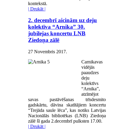
kontekstā.
| Drukāt |
2. decembrī aicinām uz deju
kolektīva “Arnika” 30.
jubilejas koncertu LNB
Ziedoņa zālē
27 Novembris 2017
.
Carnikavas
vidējās
paaudzes
deju
kolektīvs
“Arnika”,
atzīmējot
savas pastāvēšanas trīsdesmito
gadskārtu, dāvina skatītājiem koncertu
“Trejāda saule lēca”, kas notiks Latvijas
Nacionālās bibliotēkas (LNB) Ziedoņa
zālē šī gada 2.decembrī pulksten 17.00.
| Drukāt |