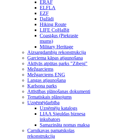
ERAF
ELFLA
EZF
Dažādi
Hiking Route
LIFE CoHaBit
Coast4us (Piekraste
mums)
Military Heritage
Aizsargdambju rekonstrukcija
Garciema kāpas atjaunošana
Aktīvās atpūtas parks "Zibeņi"
Mežgarciems
Mežgarciems ENG
Langas atjaunošana
Karlsona parks
Attīstības plānošanas dokumenti
Tematiskais plānojums
Uzņēmējdarbība
Uzņēmēju katalogs
LIAA Siguldas biznesa
inkubators
Samazināta nomas maksa
Carnikavas pamatskolas
rekonstrukcija