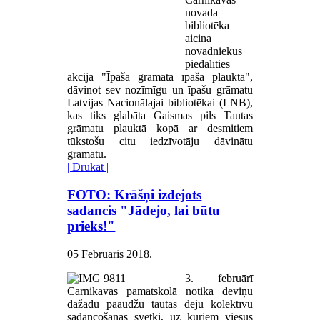
novada
bibliotēka
aicina
novadniekus
piedalīties
akcijā "Īpaša grāmata īpašā plauktā",
dāvinot sev nozīmīgu un īpašu grāmatu
Latvijas Nacionālajai bibliotēkai (LNB),
kas tiks glabāta Gaismas pils Tautas
grāmatu plauktā kopā ar desmitiem
tūkstošu citu iedzīvotāju dāvinātu
grāmatu.
| Drukāt |
FOTO: Krāšņi izdejots
sadancis "Jādejo, lai būtu
prieks!"
05 Februāris 2018
.
3. februārī
Carnikavas pamatskolā notika deviņu
dažādu paaudžu tautas deju kolektīvu
sadancošanās svētki, uz kuriem viesus