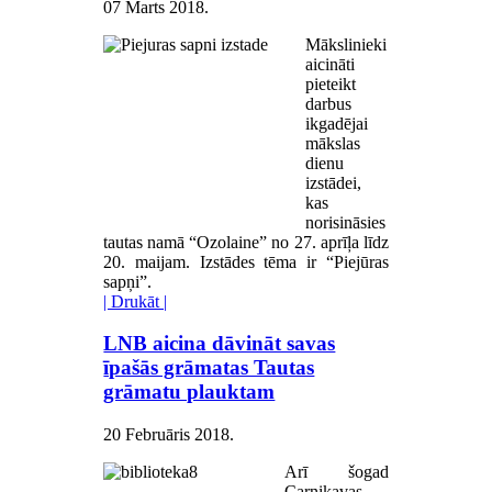
07 Marts 2018
.
Mākslinieki
aicināti
pieteikt
darbus
ikgadējai
mākslas
dienu
izstādei,
kas
norisināsies
tautas namā “Ozolaine” no 27. aprīļa līdz
20. maijam. Izstādes tēma ir “Piejūras
sapņi”.
| Drukāt |
LNB aicina dāvināt savas
īpašās grāmatas Tautas
grāmatu plauktam
20 Februāris 2018
.
Arī šogad
Carnikavas