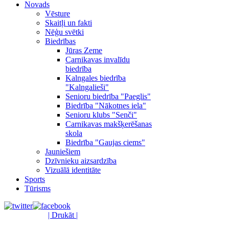
Novads
Vēsture
Skaitļi un fakti
Nēģu svētki
Biedrības
Jūras Zeme
Carnikavas invalīdu
biedrība
Kalngales biedrība
"Kalngalieši"
Senioru biedrība "Paeglis"
Biedrība "Nākotnes iela"
Senioru klubs "Senči"
Carnikavas makšķerēšanas
skola
Biedrība "Gaujas ciems"
Jauniešiem
Dzīvnieku aizsardzība
Vizuālā identitāte
Sports
Tūrisms
| Drukāt |