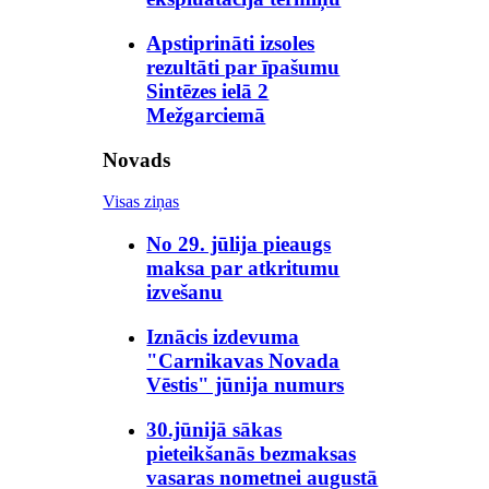
Apstiprināti izsoles
rezultāti par īpašumu
Sintēzes ielā 2
Mežgarciemā
Novads
Visas ziņas
No 29. jūlija pieaugs
maksa par atkritumu
izvešanu
Iznācis izdevuma
"Carnikavas Novada
Vēstis" jūnija numurs
30.jūnijā sākas
pieteikšanās bezmaksas
vasaras nometnei augustā