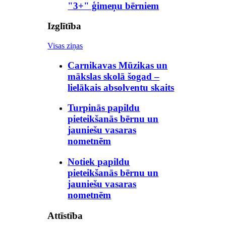
"3+" ģimeņu bērniem
Izglītība
Visas ziņas
Carnikavas Mūzikas un
mākslas skolā šogad –
lielākais absolventu skaits
Turpinās papildu
pieteikšanās bērnu un
jauniešu vasaras
nometnēm
Notiek papildu
pieteikšanās bērnu un
jauniešu vasaras
nometnēm
Attīstība