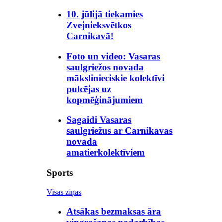
10. jūlijā tiekamies
Zvejnieksvētkos
Carnikavā!
Foto un video: Vasaras
saulgriežos novada
mākslinieciskie kolektīvi
pulcējas uz
kopmēģinājumiem
Sagaidi Vasaras
saulgriežus ar Carnikavas
novada
amatierkolektīviem
Sports
Visas ziņas
Atsākas bezmaksas āra