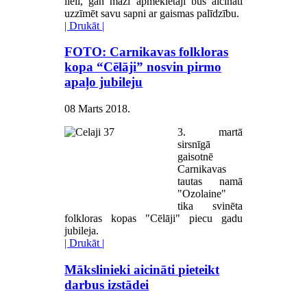
lieli, gan mazi apmeklētāji būs aicināti
uzzīmēt savu sapni ar gaismas palīdzību.
| Drukāt |
FOTO: Carnikavas folkloras
kopa “Cēlāji” nosvin pirmo
apaļo jubileju
08 Marts 2018
.
3. martā
sirsnīgā
gaisotnē
Carnikavas
tautas namā
"Ozolaine"
tika svinēta
folkloras kopas "Cēlāji" piecu gadu
jubileja.
| Drukāt |
Mākslinieki aicināti pieteikt
darbus izstādei