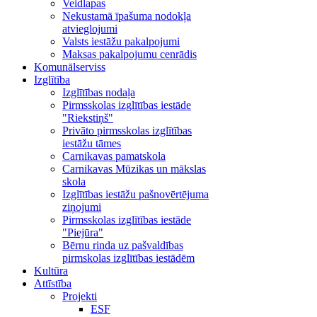
Veidlapas
Nekustamā īpašuma nodokļa
atvieglojumi
Valsts iestāžu pakalpojumi
Maksas pakalpojumu cenrādis
Komunālserviss
Izglītība
Izglītības nodaļa
Pirmsskolas izglītības iestāde
"Riekstiņš"
Privāto pirmsskolas izglītības
iestāžu tāmes
Carnikavas pamatskola
Carnikavas Mūzikas un mākslas
skola
Izglītības iestāžu pašnovērtējuma
ziņojumi
Pirmsskolas izglītības iestāde
"Piejūra"
Bērnu rinda uz pašvaldības
pirmskolas izglītības iestādēm
Kultūra
Attīstība
Projekti
ESF