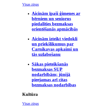
Visas ziņas
Aicinām īpaši ģimenes ar
bērniem un seniorus
piedalīties bezmaksas
orientēšanās apmācībās
Aicinām izteikt viedokli
un priekšlikumus par
Carnikavas apkaimi un
tās uzlabošanu
Sākas pieteikšanās
bezmaksas SUP
nodarbībām; jūnijā
pieejamas arī citas
bezmaksas nodarbības
Kultūra
Visas ziņas