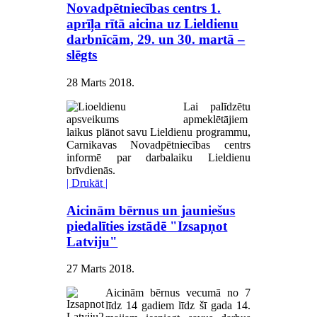
Novadpētniecības centrs 1.
aprīļa rītā aicina uz Lieldienu
darbnīcām, 29. un 30. martā –
slēgts
28 Marts 2018
.
Lai palīdzētu
apmeklētājiem
laikus plānot savu Lieldienu programmu,
Carnikavas Novadpētniecības centrs
informē par darbalaiku Lieldienu
brīvdienās.
| Drukāt |
Aicinām bērnus un jauniešus
piedalīties izstādē "Izsapņot
Latviju"
27 Marts 2018
.
Aicinām bērnus vecumā no 7
līdz 14 gadiem līdz šī gada 14.