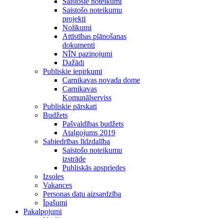
Saistošie noteikumi
Saistošo noteikumu
projekti
Nolikumi
Attīstības plānošanas
dokumenti
NĪN paziņojumi
Dažādi
Publiskie iepirkumi
Carnikavas novada dome
Carnikavas
Komunālserviss
Publiskie pārskati
Budžets
Pašvaldības budžets
Atalgojums 2019
Sabiedrības līdzdalība
Saistošo noteikumu
izstrāde
Publiskās apspriedes
Izsoles
Vakances
Personas datu aizsardzība
Īpašumi
Pakalpojumi