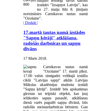
maijam iesniegt savus darbus
izstādei "Izsapņot Latviju", kas
no 27. maija līdz 8. jūnijam
norisināsies Carnikavas tautas namā
"Ozolaine".
| Drukāt |
17.martā tautas namā izstādes
"Sapņu ķērāji" atklāšana,
radošās darbnīcas un sapņu
dīvāns
17 Marts 2018
.
Carnikavas tautas namā
"Ozolaine” 17. martā plkst.
17.00 valsts simtgadei veltītajā izstāžu
ciklā "Latvijas sapņi" atklās Latvijas
Mākslas akadēmijas studentu izstādi
"Sapņu ķērāji". Izstādē būs apskatāmas
gleznas un telpiski objekti, kas ļauj
ielūkoties sapņu pasaulē, atklāšanas
dienā varēs pagulēt sapņu dīvānā, būs
radošās meistardarbnīcas bērniem. Gan