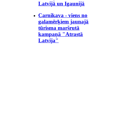
Latvijā un Igaunijā
Carnikava - viens no
galamērķiem jaunajā
tūrisma maršrutā
kampaņā "Atrastā
Latvija"