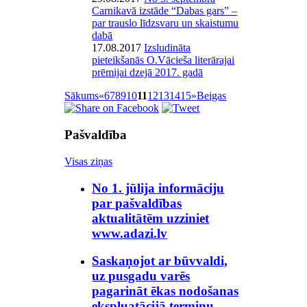
Carnikavā izstāde “Dabas gars” –
par trauslo līdzsvaru un skaistumu
dabā
17.08.2017
Izsludināta
pieteikšanās O.Vācieša literārajai
prēmijai dzejā 2017. gadā
Sākums
«
6
7
8
9
10
11
12
13
14
15
»
Beigas
Pašvaldība
Visas ziņas
No 1. jūlija informāciju
par pašvaldības
aktualitātēm uzziniet
www.adazi.lv
Saskaņojot ar būvvaldi,
uz pusgadu varēs
pagarināt ēkas nodošanas
ekspluatācijā termiņu