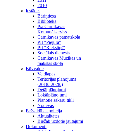
2011
2010
Iestādes
Bāriņtiesa
Bibliotēka
P/a Carnikavas
Komunālserviss
Carnikavas pamatskola
PII "Piejūra"
PII "Riekstiņš"
Sociālais dienests
Carnikavas Mūzikas un
mākslas skola
Būvvalde
Veidlapas
Teritorijas plānojums
(2018.-2028.)
Detālplānojumi
Lokālplānojumi
Plānotie sakaru tīkli
Nodevas
Pašvaldības policija
Aktualitātes
Biežāk uzdotie jautājumi
Dokumenti