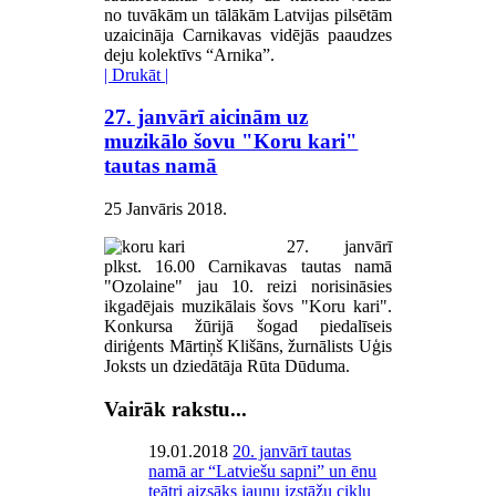
no tuvākām un tālākām Latvijas pilsētām
uzaicināja Carnikavas vidējās paaudzes
deju kolektīvs “Arnika”.
| Drukāt |
27. janvārī aicinām uz
muzikālo šovu "Koru kari"
tautas namā
25 Janvāris 2018
.
27. janvārī
plkst. 16.00 Carnikavas tautas namā
"Ozolaine" jau 10. reizi norisināsies
ikgadējais muzikālais šovs "Koru kari".
Konkursa žūrijā šogad piedalīseis
diriģents Mārtiņš Klišāns, žurnālists Uģis
Joksts un dziedātāja Rūta Dūduma.
Vairāk rakstu...
19.01.2018
20. janvārī tautas
namā ar “Latviešu sapni” un ēnu
teātri aizsāks jaunu izstāžu ciklu