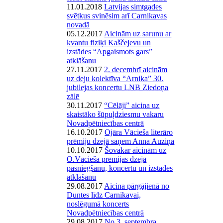
11.01.2018
Latvijas simtgades
svētkus svinēsim arī Carnikavas
novadā
05.12.2017
Aicinām uz sarunu ar
kvantu fiziķi Kaščejevu un
izstādes “Apgaismots gars”
atklāšanu
27.11.2017
2. decembrī aicinām
uz deju kolektīva “Arnika” 30.
jubilejas koncertu LNB Ziedoņa
zālē
30.11.2017
“Cēlāji” aicina uz
skaistāko šūpuļdziesmu vakaru
Novadpētniecības centrā
16.10.2017
Ojāra Vācieša literāro
prēmiju dzejā saņem Anna Auziņa
10.10.2017
Šovakar aicinām uz
O.Vācieša prēmijas dzejā
pasniegšanu, koncertu un izstādes
atklāšanu
29.08.2017
Aicina pārgājienā no
Duntes līdz Carnikavai,
noslēgumā koncerts
Novadpētniecības centrā
29.08.2017
No 3. septembra