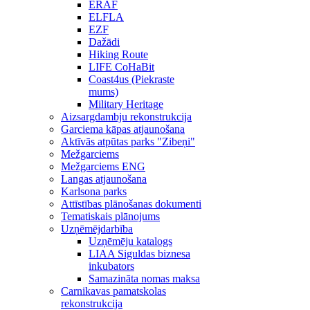
ERAF
ELFLA
EZF
Dažādi
Hiking Route
LIFE CoHaBit
Coast4us (Piekraste
mums)
Military Heritage
Aizsargdambju rekonstrukcija
Garciema kāpas atjaunošana
Aktīvās atpūtas parks "Zibeņi"
Mežgarciems
Mežgarciems ENG
Langas atjaunošana
Karlsona parks
Attīstības plānošanas dokumenti
Tematiskais plānojums
Uzņēmējdarbība
Uzņēmēju katalogs
LIAA Siguldas biznesa
inkubators
Samazināta nomas maksa
Carnikavas pamatskolas
rekonstrukcija