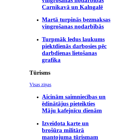
vingrošanas nodarbības
Carnikavā un Kalngalē
Martā turpinās bezmaksas
vingrošanas nodarbībās
Turpmāk ledus laukums
piektdienās darbosies pēc
darbdienas lietošanas
grafika
Tūrisms
Visas ziņas
Aicinām saimniecības un
ēdinātājus pieteikties
Māju kafejnīcu dienām
Izveidota karte un
brošūra militārā
mantojuma tūrismam