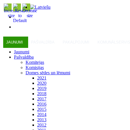
JAUNUMI
PAŠVALDĪBA
PAKALPOJUMI
KOMUNĀLSERVI
Jaunumi
Pašvaldība
Komitejas
Komisijas
Domes sēdes un lēmumi
2021
2020
2019
2018
2017
2016
2015
2014
2013
2012