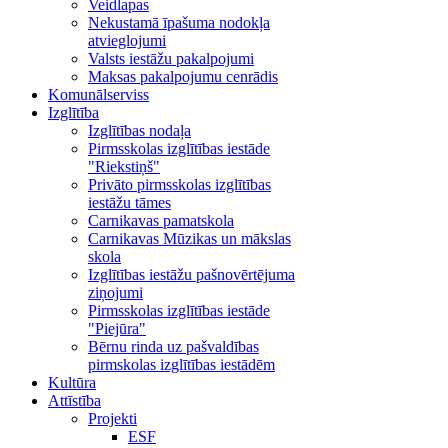
Veidlapas
Nekustamā īpašuma nodokļa
atvieglojumi
Valsts iestāžu pakalpojumi
Maksas pakalpojumu cenrādis
Komunālserviss
Izglītība
Izglītības nodaļa
Pirmsskolas izglītības iestāde
"Riekstiņš"
Privāto pirmsskolas izglītības
iestāžu tāmes
Carnikavas pamatskola
Carnikavas Mūzikas un mākslas
skola
Izglītības iestāžu pašnovērtējuma
ziņojumi
Pirmsskolas izglītības iestāde
"Piejūra"
Bērnu rinda uz pašvaldības
pirmskolas izglītības iestādēm
Kultūra
Attīstība
Projekti
ESF