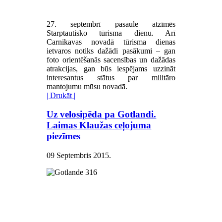
27. septembrī pasaule atzīmēs
Starptautisko tūrisma dienu. Arī
Carnikavas novadā tūrisma dienas
ietvaros notiks dažādi pasākumi – gan
foto orientēšanās sacensības un dažādas
atrakcijas, gan būs iespējams uzzināt
interesantus stātus par militāro
mantojumu mūsu novadā.
| Drukāt |
Uz velosipēda pa Gotlandi.
Laimas Klaužas ceļojuma
piezīmes
09 Septembris 2015
.