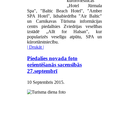
kūrortviesnīcas
„Hotel Jūrmala
Spa", "Baltic Beach Hotel", "Amber
SPA Hotel", lidsabiedrība "Air Baltic"
un Carnikavas Tūrisma informācijas
centrs piedalīsies Zviedrijas veselības
izstādē „Allt for Halsan", kur
popularizēs veselīgu atpūtu, SPA un
kūrortārstniecību.
| Drukāt |
Piedalies novada foto
orientēšanās sacensībās
27.septembrī
10 Septembris 2015
.