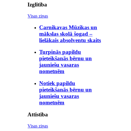
Izglītība
Visas ziņas
Carnikavas Mūzikas un
mākslas skolā šogad –
lielākais absolventu skaits
Turpinās papildu
pieteikšanās bērnu un
jauniešu vasaras
nometnēm
Notiek papildu
pieteikšanās bērnu un
jauniešu vasaras
nometnēm
Attīstība
Visas ziņas