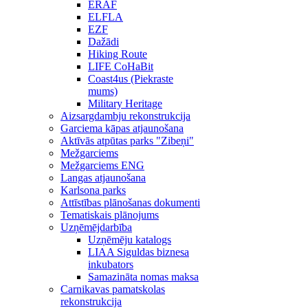
ERAF
ELFLA
EZF
Dažādi
Hiking Route
LIFE CoHaBit
Coast4us (Piekraste
mums)
Military Heritage
Aizsargdambju rekonstrukcija
Garciema kāpas atjaunošana
Aktīvās atpūtas parks "Zibeņi"
Mežgarciems
Mežgarciems ENG
Langas atjaunošana
Karlsona parks
Attīstības plānošanas dokumenti
Tematiskais plānojums
Uzņēmējdarbība
Uzņēmēju katalogs
LIAA Siguldas biznesa
inkubators
Samazināta nomas maksa
Carnikavas pamatskolas
rekonstrukcija