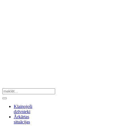
Klaiņojoši
dzīvnieki
Ārkārtas
situācijas