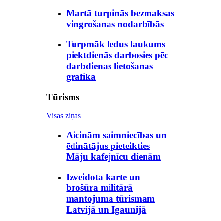
Martā turpinās bezmaksas
vingrošanas nodarbībās
Turpmāk ledus laukums
piektdienās darbosies pēc
darbdienas lietošanas
grafika
Tūrisms
Visas ziņas
Aicinām saimniecības un
ēdinātājus pieteikties
Māju kafejnīcu dienām
Izveidota karte un
brošūra militārā
mantojuma tūrismam
Latvijā un Igaunijā