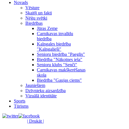
Novads
Vēsture
Skaitļi un fakti
Nēģu svētki
Biedrības
Jūras Zeme
Carnikavas invalīdu
biedrība
Kalngales biedrība
"Kalngalieši"
Senioru biedrība "Paeglis"
Biedrība "Nākotnes iela"
Senioru klubs "Senči"
Carnikavas makšķerēšanas
skola
Biedrība "Gaujas ciems"
Jauniešiem
Dzīvnieku aizsardzība
Vizuālā identitāte
Sports
Tūrisms
| Drukāt |