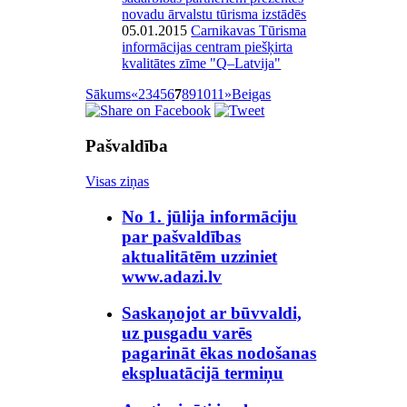
novadu ārvalstu tūrisma izstādēs
05.01.2015
Carnikavas Tūrisma
informācijas centram piešķirta
kvalitātes zīme "Q–Latvija"
Sākums
«
2
3
4
5
6
7
8
9
10
11
»
Beigas
Pašvaldība
Visas ziņas
No 1. jūlija informāciju
par pašvaldības
aktualitātēm uzziniet
www.adazi.lv
Saskaņojot ar būvvaldi,
uz pusgadu varēs
pagarināt ēkas nodošanas
ekspluatācijā termiņu