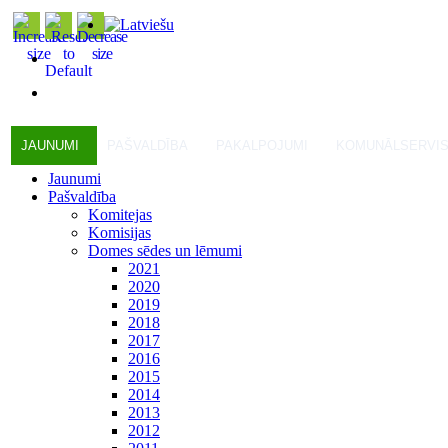
JAUNUMI
PAŠVALDĪBA
PAKALPOJUMI
KOMUNĀLSERVI
Jaunumi
Pašvaldība
Komitejas
Komisijas
Domes sēdes un lēmumi
2021
2020
2019
2018
2017
2016
2015
2014
2013
2012