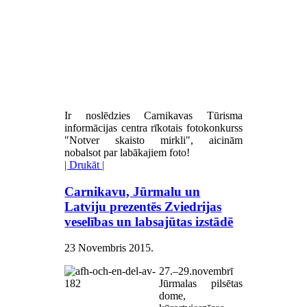
Ir noslēdzies Carnikavas Tūrisma
informācijas centra rīkotais fotokonkurss
"Notver skaisto mirkli", aicinām
nobalsot par labākajiem foto!
| Drukāt |
Carnikavu, Jūrmalu un
Latviju prezentēs Zviedrijas
veselības un labsajūtas izstādē
23 Novembris 2015
.
27.–29.novembrī
Jūrmalas pilsētas
dome,