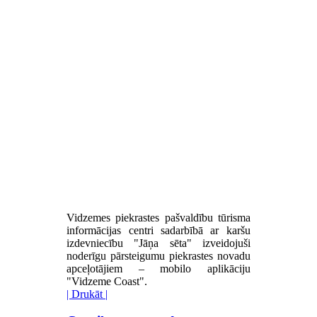
Vidzemes piekrastes pašvaldību tūrisma
informācijas centri sadarbībā ar karšu
izdevniecību "Jāņa sēta" izveidojuši
noderīgu pārsteigumu piekrastes novadu
apceļotājiem – mobilo aplikāciju
"Vidzeme Coast".
| Drukāt |