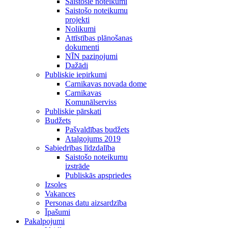
Saistošie noteikumi
Saistošo noteikumu
projekti
Nolikumi
Attīstības plānošanas
dokumenti
NĪN paziņojumi
Dažādi
Publiskie iepirkumi
Carnikavas novada dome
Carnikavas
Komunālserviss
Publiskie pārskati
Budžets
Pašvaldības budžets
Atalgojums 2019
Sabiedrības līdzdalība
Saistošo noteikumu
izstrāde
Publiskās apspriedes
Izsoles
Vakances
Personas datu aizsardzība
Īpašumi
Pakalpojumi