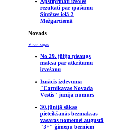
Apstiprināti izsoles
rezultāti par īpašumu
Sintēzes ielā 2
Mežgarciemā
Novads
Visas ziņas
No 29. jūlija pieaugs
maksa par atkritumu
izvešanu
Iznācis izdevuma
"Carnikavas Novada
Vēstis" jūnija numurs
30.jūnijā sākas
pieteikšanās bezmaksas
vasaras nometnei augustā
"3+" ģimeņu bērniem