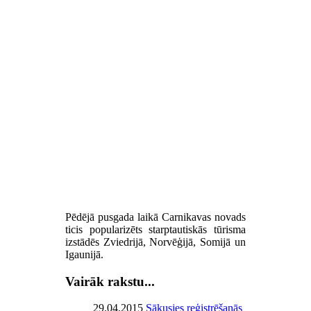
Pēdējā pusgada laikā Carnikavas novads
ticis popularizēts starptautiskās tūrisma
izstādēs Zviedrijā, Norvēģijā, Somijā un
Igaunijā.
Vairāk rakstu...
29.04.2015
Sākusies reģistrēšanās