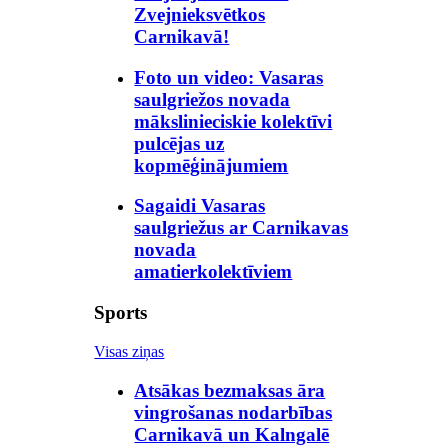
Zvejnieksvētkos
Carnikavā!
Foto un video: Vasaras
saulgriežos novada
mākslinieciskie kolektīvi
pulcējas uz
kopmēģinājumiem
Sagaidi Vasaras
saulgriežus ar Carnikavas
novada
amatierkolektīviem
Sports
Visas ziņas
Atsākas bezmaksas āra
vingrošanas nodarbības
Carnikavā un Kalngalē