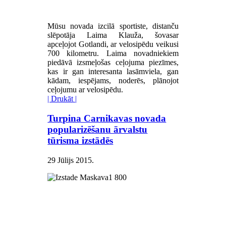
Mūsu novada izcilā sportiste, distanču
slēpotāja Laima Klauža, šovasar
apceļojot Gotlandi, ar velosipēdu veikusi
700 kilometru. Laima novadniekiem
piedāvā izsmeļošas ceļojuma piezīmes,
kas ir gan interesanta lasāmviela, gan
kādam, iespējams, noderēs, plānojot
ceļojumu ar velosipēdu.
| Drukāt |
Turpina Carnikavas novada
popularizēšanu ārvalstu
tūrisma izstādēs
29 Jūlijs 2015
.