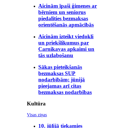
Aicinām īpaši ģimenes ar
bērniem un seniorus
piedalīties bezmaksas
orientēšanās apmācībās
Aicinām izteikt viedokli
un priekšlikumus par
Carnikavas apkaimi un
tās uzlabošanu
Sākas pieteikšanās
bezmaksas SUP
nodarbībām; jūnijā
pieejamas arī citas
bezmaksas nodarbības
Kultūra
Visas ziņas
10. jūlijā tiekamies