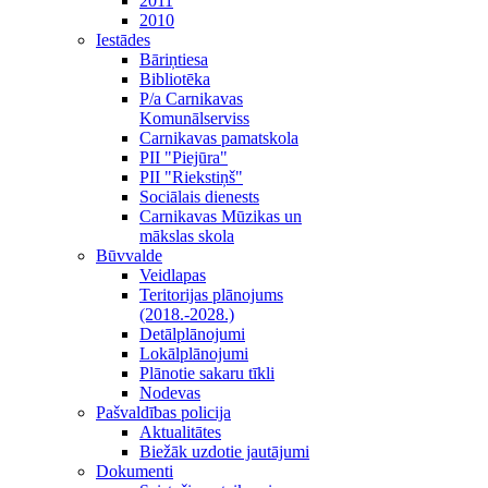
2011
2010
Iestādes
Bāriņtiesa
Bibliotēka
P/a Carnikavas
Komunālserviss
Carnikavas pamatskola
PII "Piejūra"
PII "Riekstiņš"
Sociālais dienests
Carnikavas Mūzikas un
mākslas skola
Būvvalde
Veidlapas
Teritorijas plānojums
(2018.-2028.)
Detālplānojumi
Lokālplānojumi
Plānotie sakaru tīkli
Nodevas
Pašvaldības policija
Aktualitātes
Biežāk uzdotie jautājumi
Dokumenti