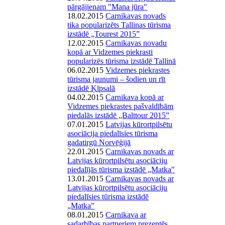
pārgājienam "Mana jūra"
18.02.2015
Carnikavas novads
tika popularizēts Tallinas tūrisma
izstādē „Tourest 2015”
12.02.2015
Carnikavas novadu
kopā ar Vidzemes piekrasti
popularizēs tūrisma izstādē Tallinā
06.02.2015
Vidzemes piekrastes
tūrisma jaunumi – šodien un rīt
izstādē Ķīpsalā
04.02.2015
Carnikava kopā ar
Vidzemes piekrastes pašvaldībām
piedalās izstādē „Balttour 2015”
07.01.2015
Latvijas kūrortpilsētu
asociācija piedalīsies tūrisma
gadatirgū Norvēģijā
22.01.2015
Carnikavas novads ar
Latvijas kūrortpilsētu asociāciju
piedalījās tūrisma izstādē „Matka"
13.01.2015
Carnikavas novads ar
Latvijas kūrortpilsētu asociāciju
piedalīsies tūrisma izstādē
„Matka”
08.01.2015
Carnikava ar
sadarbības partneriem prezentēs