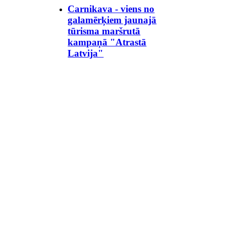
Carnikava - viens no
galamērķiem jaunajā
tūrisma maršrutā
kampaņā "Atrastā
Latvija"