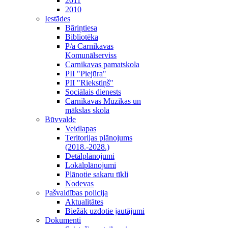
2011
2010
Iestādes
Bāriņtiesa
Bibliotēka
P/a Carnikavas
Komunālserviss
Carnikavas pamatskola
PII "Piejūra"
PII "Riekstiņš"
Sociālais dienests
Carnikavas Mūzikas un
mākslas skola
Būvvalde
Veidlapas
Teritorijas plānojums
(2018.-2028.)
Detālplānojumi
Lokālplānojumi
Plānotie sakaru tīkli
Nodevas
Pašvaldības policija
Aktualitātes
Biežāk uzdotie jautājumi
Dokumenti