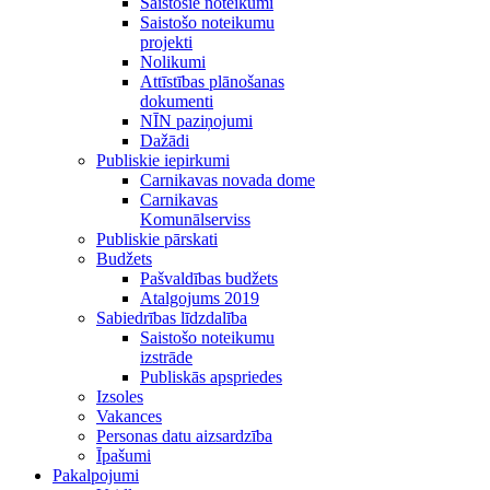
Saistošie noteikumi
Saistošo noteikumu
projekti
Nolikumi
Attīstības plānošanas
dokumenti
NĪN paziņojumi
Dažādi
Publiskie iepirkumi
Carnikavas novada dome
Carnikavas
Komunālserviss
Publiskie pārskati
Budžets
Pašvaldības budžets
Atalgojums 2019
Sabiedrības līdzdalība
Saistošo noteikumu
izstrāde
Publiskās apspriedes
Izsoles
Vakances
Personas datu aizsardzība
Īpašumi
Pakalpojumi