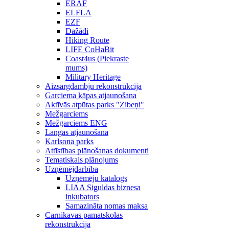
ERAF
ELFLA
EZF
Dažādi
Hiking Route
LIFE CoHaBit
Coast4us (Piekraste
mums)
Military Heritage
Aizsargdambju rekonstrukcija
Garciema kāpas atjaunošana
Aktīvās atpūtas parks "Zibeņi"
Mežgarciems
Mežgarciems ENG
Langas atjaunošana
Karlsona parks
Attīstības plānošanas dokumenti
Tematiskais plānojums
Uzņēmējdarbība
Uzņēmēju katalogs
LIAA Siguldas biznesa
inkubators
Samazināta nomas maksa
Carnikavas pamatskolas
rekonstrukcija