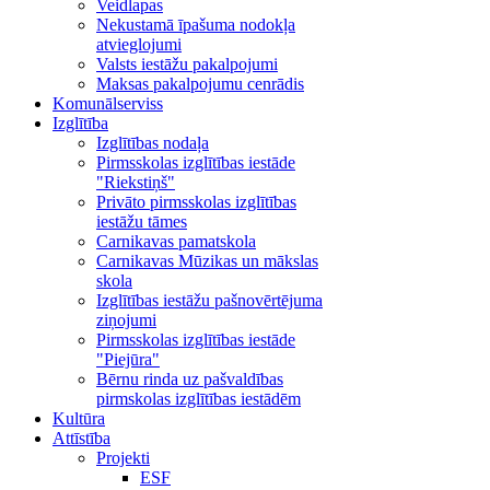
Veidlapas
Nekustamā īpašuma nodokļa
atvieglojumi
Valsts iestāžu pakalpojumi
Maksas pakalpojumu cenrādis
Komunālserviss
Izglītība
Izglītības nodaļa
Pirmsskolas izglītības iestāde
"Riekstiņš"
Privāto pirmsskolas izglītības
iestāžu tāmes
Carnikavas pamatskola
Carnikavas Mūzikas un mākslas
skola
Izglītības iestāžu pašnovērtējuma
ziņojumi
Pirmsskolas izglītības iestāde
"Piejūra"
Bērnu rinda uz pašvaldības
pirmskolas izglītības iestādēm
Kultūra
Attīstība
Projekti
ESF