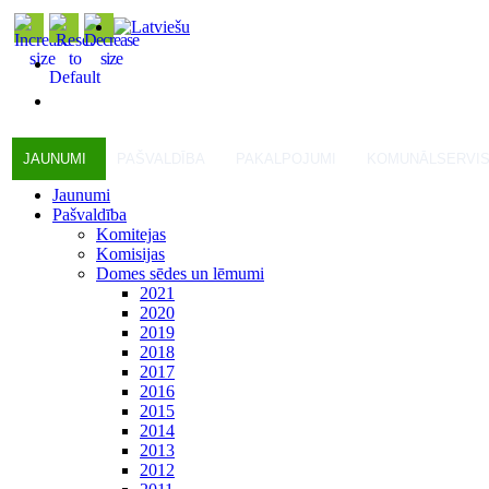
JAUNUMI
PAŠVALDĪBA
PAKALPOJUMI
KOMUNĀLSERVI
Jaunumi
Pašvaldība
Komitejas
Komisijas
Domes sēdes un lēmumi
2021
2020
2019
2018
2017
2016
2015
2014
2013
2012