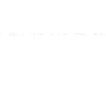
SS
IZGLĪTĪBA
KULTŪRA
ATTĪSTĪBA
NOVADS
SPORTS