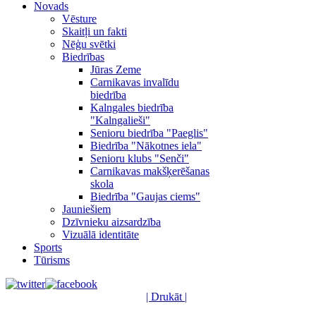
Novads
Vēsture
Skaitļi un fakti
Nēģu svētki
Biedrības
Jūras Zeme
Carnikavas invalīdu
biedrība
Kalngales biedrība
"Kalngalieši"
Senioru biedrība "Paeglis"
Biedrība "Nākotnes iela"
Senioru klubs "Senči"
Carnikavas makšķerēšanas
skola
Biedrība "Gaujas ciems"
Jauniešiem
Dzīvnieku aizsardzība
Vizuālā identitāte
Sports
Tūrisms
| Drukāt |