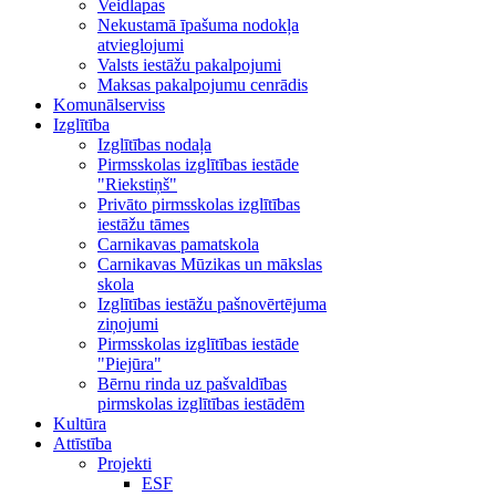
Veidlapas
Nekustamā īpašuma nodokļa
atvieglojumi
Valsts iestāžu pakalpojumi
Maksas pakalpojumu cenrādis
Komunālserviss
Izglītība
Izglītības nodaļa
Pirmsskolas izglītības iestāde
"Riekstiņš"
Privāto pirmsskolas izglītības
iestāžu tāmes
Carnikavas pamatskola
Carnikavas Mūzikas un mākslas
skola
Izglītības iestāžu pašnovērtējuma
ziņojumi
Pirmsskolas izglītības iestāde
"Piejūra"
Bērnu rinda uz pašvaldības
pirmskolas izglītības iestādēm
Kultūra
Attīstība
Projekti
ESF