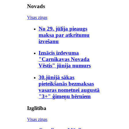
Novads
Visas ziņas
No 29. jūlija pieaugs
maksa par atkritumu
izvešanu
Iznācis izdevuma
"Carnikavas Novada
Vēstis" jūnija numurs
30.jūnijā sākas
pieteikšanās bezmaksas
vasaras nometnei augustā
"3+" ģimeņu bērniem
Izglītība
Visas ziņas