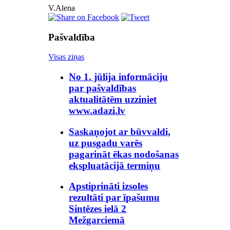
V.Alena
Pašvaldība
Visas ziņas
No 1. jūlija informāciju
par pašvaldības
aktualitātēm uzziniet
www.adazi.lv
Saskaņojot ar būvvaldi,
uz pusgadu varēs
pagarināt ēkas nodošanas
ekspluatācijā termiņu
Apstiprināti izsoles
rezultāti par īpašumu
Sintēzes ielā 2
Mežgarciemā