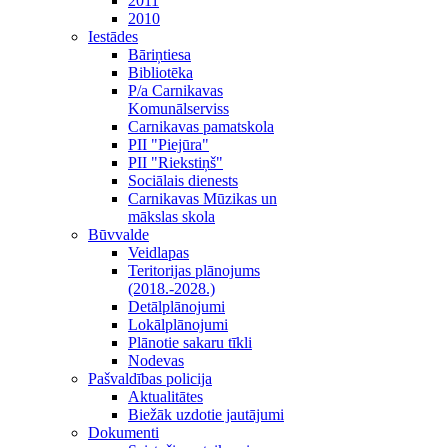
2011
2010
Iestādes
Bāriņtiesa
Bibliotēka
P/a Carnikavas
Komunālserviss
Carnikavas pamatskola
PII "Piejūra"
PII "Riekstiņš"
Sociālais dienests
Carnikavas Mūzikas un
mākslas skola
Būvvalde
Veidlapas
Teritorijas plānojums
(2018.-2028.)
Detālplānojumi
Lokālplānojumi
Plānotie sakaru tīkli
Nodevas
Pašvaldības policija
Aktualitātes
Biežāk uzdotie jautājumi
Dokumenti