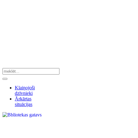
Klaiņojoši
dzīvnieki
Ārkārtas
situācijas