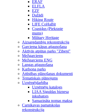
ERAF
ELFLA
EZF
Dažādi
Hiking Route
LIFE CoHaBit
Coast4us (Piekraste
mums)
Military Heritage
Aizsargdambju rekonstrukcija
Garciema kāpas atjaunošana
Aktīvās atpūtas parks "Zibeņi"
Mežgarciems
Mežgarciems ENG
Langas atjaunošana
Karlsona parks
Attīstības plānošanas dokumenti
Tematiskais plānojums
Uzņēmējdarbība
Uzņēmēju katalogs
LIAA Siguldas biznesa
inkubators
Samazināta nomas maksa
Carnikavas pamatskolas
rekonstrukcija