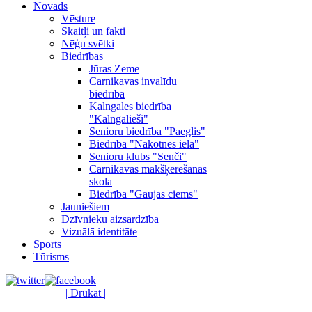
Novads
Vēsture
Skaitļi un fakti
Nēģu svētki
Biedrības
Jūras Zeme
Carnikavas invalīdu
biedrība
Kalngales biedrība
"Kalngalieši"
Senioru biedrība "Paeglis"
Biedrība "Nākotnes iela"
Senioru klubs "Senči"
Carnikavas makšķerēšanas
skola
Biedrība "Gaujas ciems"
Jauniešiem
Dzīvnieku aizsardzība
Vizuālā identitāte
Sports
Tūrisms
| Drukāt |