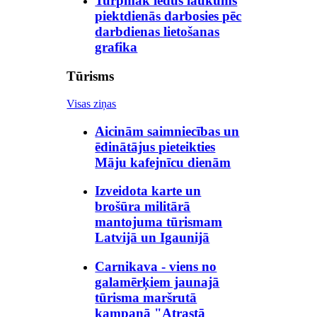
Turpmāk ledus laukums
piektdienās darbosies pēc
darbdienas lietošanas
grafika
Tūrisms
Visas ziņas
Aicinām saimniecības un
ēdinātājus pieteikties
Māju kafejnīcu dienām
Izveidota karte un
brošūra militārā
mantojuma tūrismam
Latvijā un Igaunijā
Carnikava - viens no
galamērķiem jaunajā
tūrisma maršrutā
kampaņā "Atrastā