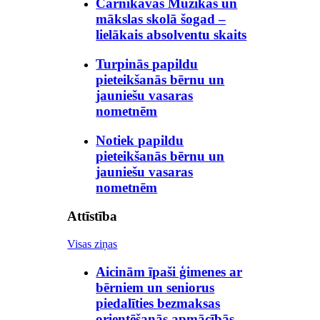
Carnikavas Mūzikas un
mākslas skolā šogad –
lielākais absolventu skaits
Turpinās papildu
pieteikšanās bērnu un
jauniešu vasaras
nometnēm
Notiek papildu
pieteikšanās bērnu un
jauniešu vasaras
nometnēm
Attīstība
Visas ziņas
Aicinām īpaši ģimenes ar
bērniem un seniorus
piedalīties bezmaksas
orientēšanās apmācībās