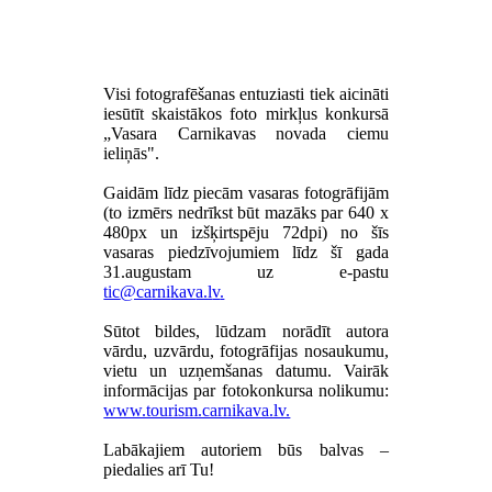
Visi fotografēšanas entuziasti tiek aicināti
iesūtīt skaistākos foto mirkļus konkursā
„Vasara Carnikavas novada ciemu
ieliņās".
Gaidām līdz piecām vasaras fotogrāfijām
(to izmērs nedrīkst būt mazāks par 640 x
480px un izšķirtspēju 72dpi) no šīs
vasaras piedzīvojumiem līdz šī gada
31.augustam uz e-pastu
.
Sūtot bildes, lūdzam norādīt autora
vārdu, uzvārdu, fotogrāfijas nosaukumu,
vietu un uzņemšanas datumu. Vairāk
informācijas par fotokonkursa nolikumu:
www.tourism.carnikava.lv.
Labākajiem autoriem būs balvas –
piedalies arī Tu!