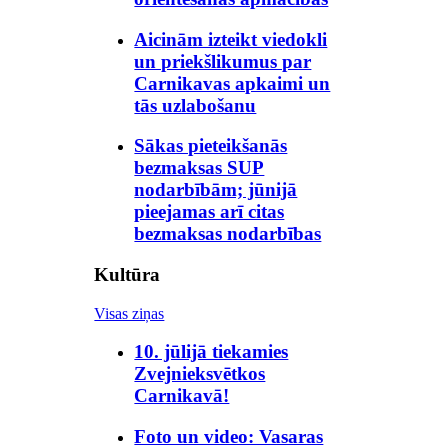
Aicinām izteikt viedokli
un priekšlikumus par
Carnikavas apkaimi un
tās uzlabošanu
Sākas pieteikšanās
bezmaksas SUP
nodarbībām; jūnijā
pieejamas arī citas
bezmaksas nodarbības
Kultūra
Visas ziņas
10. jūlijā tiekamies
Zvejnieksvētkos
Carnikavā!
Foto un video: Vasaras