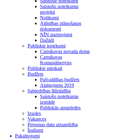
Saistošie noteikumi
Saistošo noteikumu
projekti
Nolikumi
Attīstības plānošanas
dokumenti
NĪN paziņojumi
Dažādi
Publiskie iepirkumi
Carnikavas novada dome
Carnikavas
Komunālserviss
Publiskie pārskati
Budžets
Pašvaldības budžets
Atalgojums 2019
Sabiedrības līdzdalība
Saistošo noteikumu
izstrāde
Publiskās apspriedes
Izsoles
Vakances
Personas datu aizsardzība
Īpašumi
Pakalpojumi