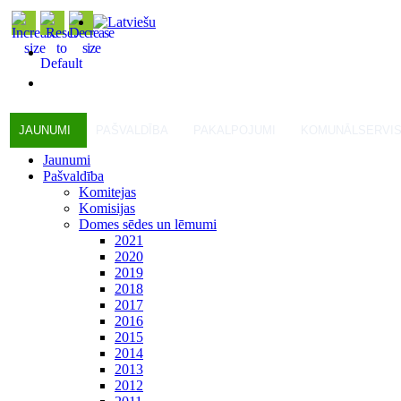
JAUNUMI
PAŠVALDĪBA
PAKALPOJUMI
KOMUNĀLSERVI
Jaunumi
Pašvaldība
Komitejas
Komisijas
Domes sēdes un lēmumi
2021
2020
2019
2018
2017
2016
2015
2014
2013
2012