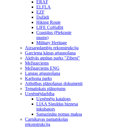
ERAF
ELFLA
EZF
Dažādi
Hiking Route
LIFE CoHaBit
Coast4us (Piekraste
mums)
Military Heritage
Aizsargdambju rekonstrukcija
Garciema kāpas atjaunošana
Aktīvās atpūtas parks "Zibeņi"
Mežgarciems
Mežgarciems ENG
Langas atjaunošana
Karlsona parks
Attīstības plānošanas dokumenti
Tematiskais plānojums
Uzņēmējdarbība
Uzņēmēju katalogs
LIAA Siguldas biznesa
inkubators
Samazināta nomas maksa
Carnikavas pamatskolas
rekonstrukcija