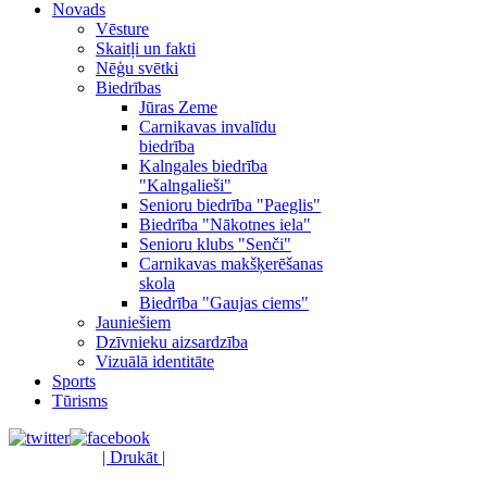
Novads
Vēsture
Skaitļi un fakti
Nēģu svētki
Biedrības
Jūras Zeme
Carnikavas invalīdu
biedrība
Kalngales biedrība
"Kalngalieši"
Senioru biedrība "Paeglis"
Biedrība "Nākotnes iela"
Senioru klubs "Senči"
Carnikavas makšķerēšanas
skola
Biedrība "Gaujas ciems"
Jauniešiem
Dzīvnieku aizsardzība
Vizuālā identitāte
Sports
Tūrisms
| Drukāt |