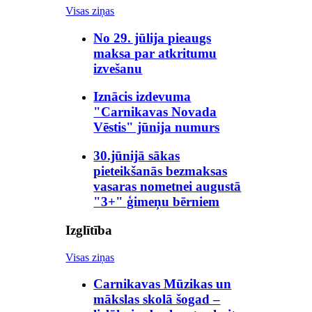
Visas ziņas
No 29. jūlija pieaugs
maksa par atkritumu
izvešanu
Iznācis izdevuma
"Carnikavas Novada
Vēstis" jūnija numurs
30.jūnijā sākas
pieteikšanās bezmaksas
vasaras nometnei augustā
"3+" ģimeņu bērniem
Izglītība
Visas ziņas
Carnikavas Mūzikas un
mākslas skolā šogad –