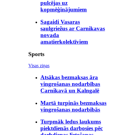
pulcējas uz
kopmēģinājumiem
Sagaidi Vasaras
saulgriežus ar Carnikavas
novada
amatierkolektīviem
Sports
Visas ziņas
Atsākas bezmaksas āra
vingrošanas nodarbības
Carnikavā un Kalngalē
Martā turpinās bezmaksas
vingrošanas nodarbībās
Turpmāk ledus laukums
piektdienās darbosies pēc
darbdienas lietošanas