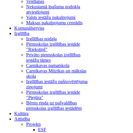
Veidlapas
Nekustamā īpašuma nodokļa
atvieglojumi
Valsts iestāžu pakalpojumi
Maksas pakalpojumu cenrādis
Komunālserviss
Izglītība
Izglītības nodaļa
Pirmsskolas izglītības iestāde
"Riekstiņš"
Privāto pirmsskolas izglītības
iestāžu tāmes
Carnikavas pamatskola
Carnikavas Mūzikas un mākslas
skola
Izglītības iestāžu pašnovērtējuma
ziņojumi
Pirmsskolas izglītības iestāde
"Piejūra"
Bērnu rinda uz pašvaldības
pirmskolas izglītības iestādēm
Kultūra
Attīstība
Projekti
ESF