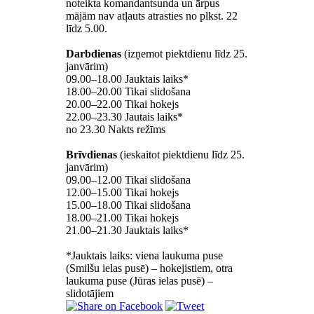
noteikta komandantsunda un ārpus
mājām nav atļauts atrasties no plkst. 22
līdz 5.00.
Darbdienas
(izņemot piektdienu līdz 25.
janvārim)
09.00–18.00 Jauktais laiks*
18.00–20.00 Tikai slidošana
20.00–22.00 Tikai hokejs
22.00–23.30 Jautais laiks*
no 23.30 Nakts režīms
Brīvdienas
(ieskaitot piektdienu līdz 25.
janvārim)
09.00–12.00 Tikai slidošana
12.00–15.00 Tikai hokejs
15.00–18.00 Tikai slidošana
18.00–21.00 Tikai hokejs
21.00–21.30 Jauktais laiks*
*Jauktais laiks: viena laukuma puse
(Smilšu ielas pusē) – hokejistiem, otra
laukuma puse (Jūras ielas pusē) –
slidotājiem