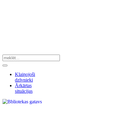
Klaiņojoši
dzīvnieki
Ārkārtas
situācijas