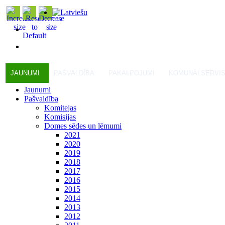
JAUNUMI
PAŠVALDĪBA
PAKALPOJUMI
KOMUNĀLSERVI
Jaunumi
Pašvaldība
Komitejas
Komisijas
Domes sēdes un lēmumi
2021
2020
2019
2018
2017
2016
2015
2014
2013
2012