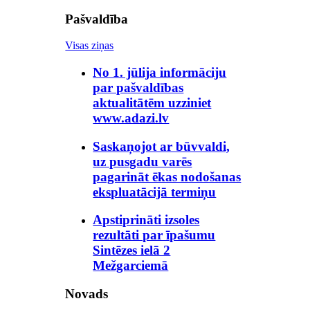
Pašvaldība
Visas ziņas
No 1. jūlija informāciju
par pašvaldības
aktualitātēm uzziniet
www.adazi.lv
Saskaņojot ar būvvaldi,
uz pusgadu varēs
pagarināt ēkas nodošanas
ekspluatācijā termiņu
Apstiprināti izsoles
rezultāti par īpašumu
Sintēzes ielā 2
Mežgarciemā
Novads