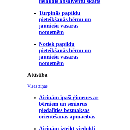
lielākais absolventu skaits
Turpinās papildu
pieteikšanās bērnu un
jauniešu vasaras
nometnēm
Notiek papildu
pieteikšanās bērnu un
jauniešu vasaras
nometnēm
Attīstība
Visas ziņas
Aicinām īpaši ģimenes ar
bērniem un seniorus
piedalīties bezmaksas
orientēšanās apmācībās
Aicinām izteikt viedokli