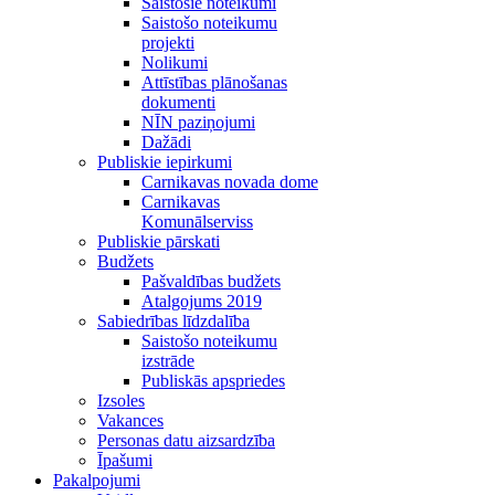
Saistošie noteikumi
Saistošo noteikumu
projekti
Nolikumi
Attīstības plānošanas
dokumenti
NĪN paziņojumi
Dažādi
Publiskie iepirkumi
Carnikavas novada dome
Carnikavas
Komunālserviss
Publiskie pārskati
Budžets
Pašvaldības budžets
Atalgojums 2019
Sabiedrības līdzdalība
Saistošo noteikumu
izstrāde
Publiskās apspriedes
Izsoles
Vakances
Personas datu aizsardzība
Īpašumi
Pakalpojumi