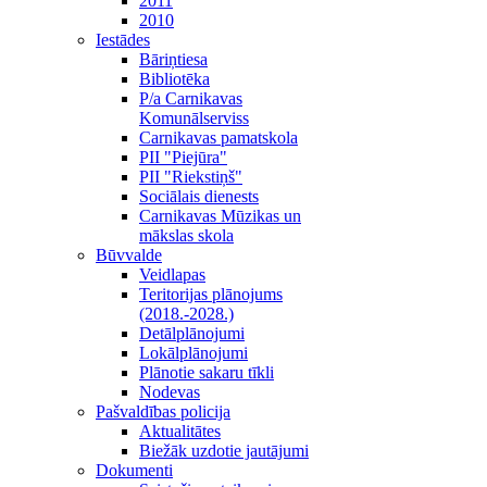
2011
2010
Iestādes
Bāriņtiesa
Bibliotēka
P/a Carnikavas
Komunālserviss
Carnikavas pamatskola
PII "Piejūra"
PII "Riekstiņš"
Sociālais dienests
Carnikavas Mūzikas un
mākslas skola
Būvvalde
Veidlapas
Teritorijas plānojums
(2018.-2028.)
Detālplānojumi
Lokālplānojumi
Plānotie sakaru tīkli
Nodevas
Pašvaldības policija
Aktualitātes
Biežāk uzdotie jautājumi
Dokumenti