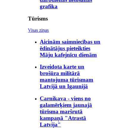
grafika
Tūrisms
Visas ziņas
Aicinām saimniecības un
ēdinātājus pieteikties
Māju kafejnīcu dienām
Izveidota karte un
brošūra militārā
mantojuma tūrismam
Latvijā un Igaunijā
Carnikava - viens no
galamērķiem jaunajā
tūrisma maršrutā
kampaņā "Atrastā
Latvija"