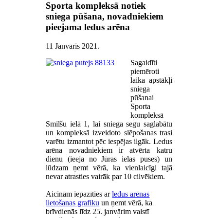
Sporta kompleksā notiek
sniega pūšana, novadniekiem
pieejama ledus arēna
11 Janvāris 2021
.
Sagaidīti
piemēroti
laika apstākļi
sniega
pūšanai
Sporta
kompleksā
Smilšu ielā 1, lai sniega segu saglabātu
un kompleksā izveidoto slēpošanas trasi
varētu izmantot pēc iespējas ilgāk. Ledus
arēna novadniekiem ir atvērta katru
dienu (ieeja no Jūras ielas puses) un
lūdzam ņemt vērā, ka vienlaicīgi tajā
nevar atrasties vairāk par 10 cilvēkiem.
Aicinām iepazīties ar
ledus arēnas
lietošanas grafiku
un ņemt vērā, ka
brīvdienās līdz 25. janvārim valstī