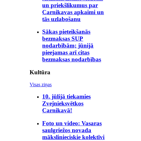
un priekšlikumus par
Carnikavas apkaimi un
tās uzlabošanu
Sākas pieteikšanās
bezmaksas SUP
nodarbībām; jūnijā
pieejamas arī citas
bezmaksas nodarbības
Kultūra
Visas ziņas
10. jūlijā tiekamies
Zvejnieksvētkos
Carnikavā!
Foto un video: Vasaras
saulgriežos novada
mākslinieciskie kolektīvi