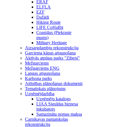
ERAF
ELFLA
EZF
Dažādi
Hiking Route
LIFE CoHaBit
Coast4us (Piekraste
mums)
Military Heritage
Aizsargdambju rekonstrukcija
Garciema kāpas atjaunošana
Aktīvās atpūtas parks "Zibeņi"
Mežgarciems
Mežgarciems ENG
Langas atjaunošana
Karlsona parks
Attīstības plānošanas dokumenti
Tematiskais plānojums
Uzņēmējdarbība
Uzņēmēju katalogs
LIAA Siguldas biznesa
inkubators
Samazināta nomas maksa
Carnikavas pamatskolas
rekonstrukcija