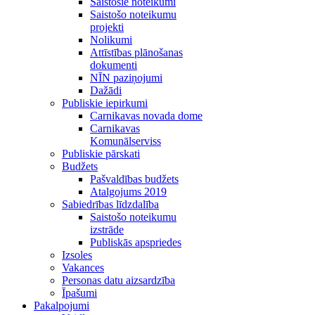
Saistošie noteikumi
Saistošo noteikumu
projekti
Nolikumi
Attīstības plānošanas
dokumenti
NĪN paziņojumi
Dažādi
Publiskie iepirkumi
Carnikavas novada dome
Carnikavas
Komunālserviss
Publiskie pārskati
Budžets
Pašvaldības budžets
Atalgojums 2019
Sabiedrības līdzdalība
Saistošo noteikumu
izstrāde
Publiskās apspriedes
Izsoles
Vakances
Personas datu aizsardzība
Īpašumi
Pakalpojumi