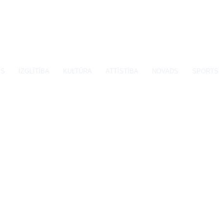
SS
IZGLĪTĪBA
KULTŪRA
ATTĪSTĪBA
NOVADS
SPORTS