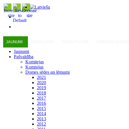
JAUNUMI
PAŠVALDĪBA
PAKALPOJUMI
KOMUNĀLSERVI
Jaunumi
Pašvaldība
Komitejas
Komisijas
Domes sēdes un lēmumi
2021
2020
2019
2018
2017
2016
2015
2014
2013
2012