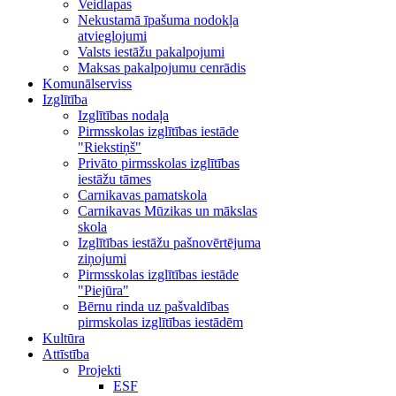
Veidlapas
Nekustamā īpašuma nodokļa
atvieglojumi
Valsts iestāžu pakalpojumi
Maksas pakalpojumu cenrādis
Komunālserviss
Izglītība
Izglītības nodaļa
Pirmsskolas izglītības iestāde
"Riekstiņš"
Privāto pirmsskolas izglītības
iestāžu tāmes
Carnikavas pamatskola
Carnikavas Mūzikas un mākslas
skola
Izglītības iestāžu pašnovērtējuma
ziņojumi
Pirmsskolas izglītības iestāde
"Piejūra"
Bērnu rinda uz pašvaldības
pirmskolas izglītības iestādēm
Kultūra
Attīstība
Projekti
ESF