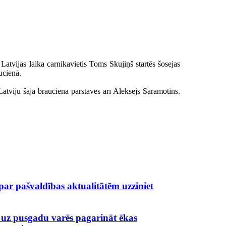
 Latvijas laika carnikavietis Toms Skujiņš startēs šosejas
ucienā.
Latviju šajā braucienā pārstāvēs arī Aleksejs Saramotins.
 par pašvaldības aktualitātēm uzziniet
 uz pusgadu varēs pagarināt ēkas