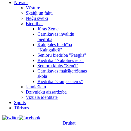
Novads
Vēsture
Skaitļi un fakti
Nēģu svētki
Biedrības
Jūras Zeme
Carnikavas invalīdu
biedrība
Kalngales biedrība
"Kalngalieši"
Senioru biedrība "Paeglis"
Biedrība "Nākotnes iela"
Senioru klubs "Senči"
Carnikavas makšķerēšanas
skola
Biedrība "Gaujas ciems"
Jauniešiem
Dzīvnieku aizsardzība
Vizuālā identitāte
Sports
Tūrisms
| Drukāt |