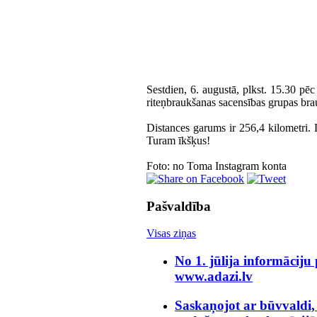
Sestdien, 6. augustā, plkst. 15.30 pēc
riteņbraukšanas sacensības grupas bra
Distances garums ir 256,4 kilometri. 
Turam īkšķus!
Foto: no Toma Instagram konta
Pašvaldība
Visas ziņas
No 1. jūlija informāciju
www.adazi.lv
Saskaņojot ar būvvaldi,