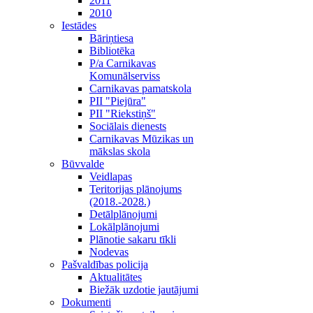
2011
2010
Iestādes
Bāriņtiesa
Bibliotēka
P/a Carnikavas
Komunālserviss
Carnikavas pamatskola
PII "Piejūra"
PII "Riekstiņš"
Sociālais dienests
Carnikavas Mūzikas un
mākslas skola
Būvvalde
Veidlapas
Teritorijas plānojums
(2018.-2028.)
Detālplānojumi
Lokālplānojumi
Plānotie sakaru tīkli
Nodevas
Pašvaldības policija
Aktualitātes
Biežāk uzdotie jautājumi
Dokumenti