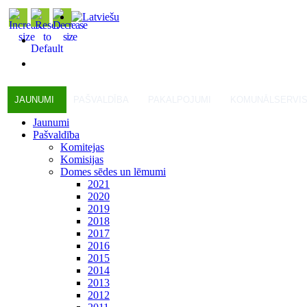
JAUNUMI
PAŠVALDĪBA
PAKALPOJUMI
KOMUNĀLSERVI
Jaunumi
Pašvaldība
Komitejas
Komisijas
Domes sēdes un lēmumi
2021
2020
2019
2018
2017
2016
2015
2014
2013
2012