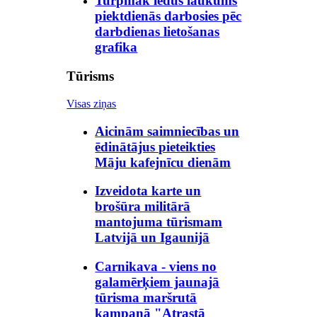
Turpmāk ledus laukums
piektdienās darbosies pēc
darbdienas lietošanas
grafika
Tūrisms
Visas ziņas
Aicinām saimniecības un
ēdinātājus pieteikties
Māju kafejnīcu dienām
Izveidota karte un
brošūra militārā
mantojuma tūrismam
Latvijā un Igaunijā
Carnikava - viens no
galamērķiem jaunajā
tūrisma maršrutā
kampaņā "Atrastā