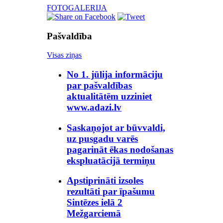
FOTOGALERIJA
Pašvaldība
Visas ziņas
No 1. jūlija informāciju
par pašvaldības
aktualitātēm uzziniet
www.adazi.lv
Saskaņojot ar būvvaldi,
uz pusgadu varēs
pagarināt ēkas nodošanas
ekspluatācijā termiņu
Apstiprināti izsoles
rezultāti par īpašumu
Sintēzes ielā 2
Mežgarciemā