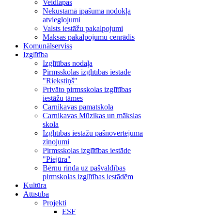
Veidlapas
Nekustamā īpašuma nodokļa
atvieglojumi
Valsts iestāžu pakalpojumi
Maksas pakalpojumu cenrādis
Komunālserviss
Izglītība
Izglītības nodaļa
Pirmsskolas izglītības iestāde
"Riekstiņš"
Privāto pirmsskolas izglītības
iestāžu tāmes
Carnikavas pamatskola
Carnikavas Mūzikas un mākslas
skola
Izglītības iestāžu pašnovērtējuma
ziņojumi
Pirmsskolas izglītības iestāde
"Piejūra"
Bērnu rinda uz pašvaldības
pirmskolas izglītības iestādēm
Kultūra
Attīstība
Projekti
ESF