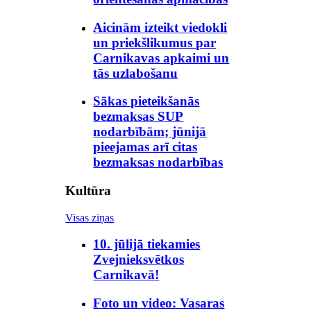
Aicinām izteikt viedokli
un priekšlikumus par
Carnikavas apkaimi un
tās uzlabošanu
Sākas pieteikšanās
bezmaksas SUP
nodarbībām; jūnijā
pieejamas arī citas
bezmaksas nodarbības
Kultūra
Visas ziņas
10. jūlijā tiekamies
Zvejnieksvētkos
Carnikavā!
Foto un video: Vasaras