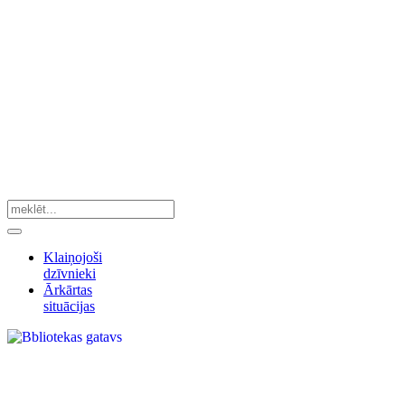
Klaiņojoši
dzīvnieki
Ārkārtas
situācijas