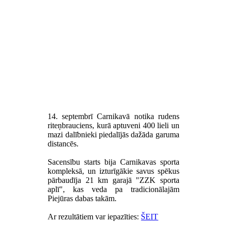
14. septembrī Carnikavā notika rudens
riteņbrauciens, kurā aptuveni 400 lieli un
mazi dalībnieki piedalījās dažāda garuma
distancēs.
Sacensību starts bija Carnikavas sporta
kompleksā, un izturīgākie savus spēkus
pārbaudīja 21 km garajā "ZZK sporta
aplī", kas veda pa tradicionālajām
Piejūras dabas takām.
Ar rezultātiem var iepazīties:
ŠEIT