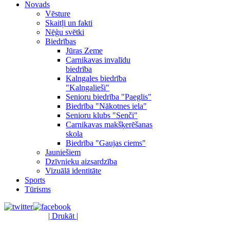
Novads
Vēsture
Skaitļi un fakti
Nēģu svētki
Biedrības
Jūras Zeme
Carnikavas invalīdu
biedrība
Kalngales biedrība
"Kalngalieši"
Senioru biedrība "Paeglis"
Biedrība "Nākotnes iela"
Senioru klubs "Senči"
Carnikavas makšķerēšanas
skola
Biedrība "Gaujas ciems"
Jauniešiem
Dzīvnieku aizsardzība
Vizuālā identitāte
Sports
Tūrisms
| Drukāt |