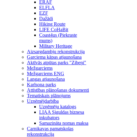
ERAF
ELFLA
EZF
Dažādi
Hiking Route
LIFE CoHaBit
Coast4us (Piekraste
mums)
Military Heritage
Aizsargdambju rekonstrukcija
Garciema kāpas atjaunošana
Aktīvās atpūtas parks "Zibeņi"
Mežgarciems
Mežgarciems ENG
Langas atjaunošana
Karlsona parks
Attīstības plānošanas dokumenti
Tematiskais plānojums
Uzņēmējdarbība
Uzņēmēju katalogs
LIAA Siguldas biznesa
inkubators
Samazināta nomas maksa
Carnikavas pamatskolas
rekonstrukcija