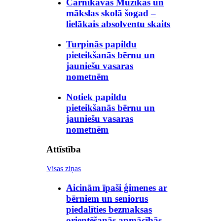
Carnikavas Mūzikas un
mākslas skolā šogad –
lielākais absolventu skaits
Turpinās papildu
pieteikšanās bērnu un
jauniešu vasaras
nometnēm
Notiek papildu
pieteikšanās bērnu un
jauniešu vasaras
nometnēm
Attīstība
Visas ziņas
Aicinām īpaši ģimenes ar
bērniem un seniorus
piedalīties bezmaksas
orientēšanās apmācībās