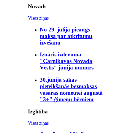
Novads
Visas ziņas
No 29. jūlija pieaugs
maksa par atkritumu
izvešanu
Iznācis izdevuma
"Carnikavas Novada
Vēstis" jūnija numurs
30.jūnijā sākas
pieteikšanās bezmaksas
vasaras nometnei augustā
"3+" ģimeņu bērniem
Izglītība
Visas ziņas