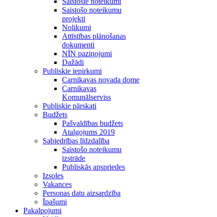
Saistošie noteikumi
Saistošo noteikumu
projekti
Nolikumi
Attīstības plānošanas
dokumenti
NĪN paziņojumi
Dažādi
Publiskie iepirkumi
Carnikavas novada dome
Carnikavas
Komunālserviss
Publiskie pārskati
Budžets
Pašvaldības budžets
Atalgojums 2019
Sabiedrības līdzdalība
Saistošo noteikumu
izstrāde
Publiskās apspriedes
Izsoles
Vakances
Personas datu aizsardzība
Īpašumi
Pakalpojumi