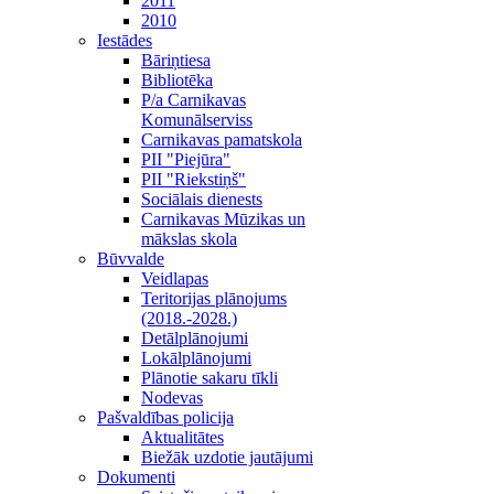
2011
2010
Iestādes
Bāriņtiesa
Bibliotēka
P/a Carnikavas
Komunālserviss
Carnikavas pamatskola
PII "Piejūra"
PII "Riekstiņš"
Sociālais dienests
Carnikavas Mūzikas un
mākslas skola
Būvvalde
Veidlapas
Teritorijas plānojums
(2018.-2028.)
Detālplānojumi
Lokālplānojumi
Plānotie sakaru tīkli
Nodevas
Pašvaldības policija
Aktualitātes
Biežāk uzdotie jautājumi
Dokumenti