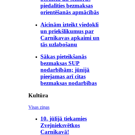
piedalīties bezmaksas
orientēšanās apmācībās
Aicinām izteikt viedokli
un priekšlikumus par
Carnikavas apkaimi un
tās uzlabošanu
Sākas pieteikšanās
bezmaksas SUP
nodarbībām; jūnijā
pieejamas arī citas
bezmaksas nodarbības
Kultūra
Visas ziņas
10. jūlijā tiekamies
Zvejnieksvētkos
Carnikavā!