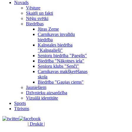
Novads
Vēsture
Skaitļi un fakti
Nēģu svētki
Biedrības
Jūras Zeme
Carnikavas invalīdu
biedrība
Kalngales biedrība
"Kalngalieši"
Senioru biedrība "Paeglis"
Biedrība "Nākotnes iela"
Senioru klubs "Senči"
Carnikavas makšķerēšanas
skola
Biedrība "Gaujas ciems"
Jauniešiem
Dzīvnieku aizsardzība
Vizuālā identitāte
Sports
Tūrisms
| Drukāt |