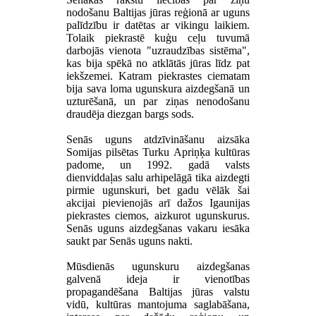
nodošanu Baltijas jūras reģionā ar uguns
palīdzību ir datētas ar vikingu laikiem.
Tolaik piekrastē kuģu ceļu tuvumā
darbojās vienota "uzraudzības sistēma",
kas bija spēkā no atklātās jūras līdz pat
iekšzemei. Katram piekrastes ciematam
bija sava loma ugunskura aizdegšanā un
uzturēšanā, un par ziņas nenodošanu
draudēja diezgan bargs sods.
Senās uguns atdzīvināšanu aizsāka
Somijas pilsētas Turku Apriņķa kultūras
padome, un 1992. gadā valsts
dienviddaļas salu arhipelāgā tika aizdegti
pirmie ugunskuri, bet gadu vēlāk šai
akcijai pievienojās arī dažos Igaunijas
piekrastes ciemos, aizkurot ugunskurus.
Senās uguns aizdegšanas vakaru iesāka
saukt par Senās uguns nakti.
Mūsdienās ugunskuru aizdegšanas
galvenā ideja ir vienotības
propagandēšana Baltijas jūras valstu
vidū, kultūras mantojuma saglabāšana,