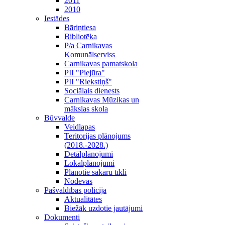
2011
2010
Iestādes
Bāriņtiesa
Bibliotēka
P/a Carnikavas
Komunālserviss
Carnikavas pamatskola
PII "Piejūra"
PII "Riekstiņš"
Sociālais dienests
Carnikavas Mūzikas un
mākslas skola
Būvvalde
Veidlapas
Teritorijas plānojums
(2018.-2028.)
Detālplānojumi
Lokālplānojumi
Plānotie sakaru tīkli
Nodevas
Pašvaldības policija
Aktualitātes
Biežāk uzdotie jautājumi
Dokumenti