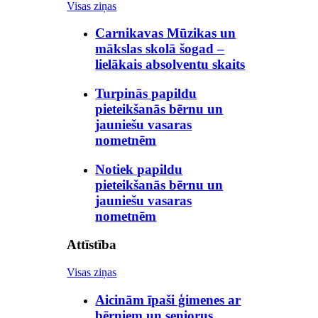
Visas ziņas
Carnikavas Mūzikas un
mākslas skolā šogad –
lielākais absolventu skaits
Turpinās papildu
pieteikšanās bērnu un
jauniešu vasaras
nometnēm
Notiek papildu
pieteikšanās bērnu un
jauniešu vasaras
nometnēm
Attīstība
Visas ziņas
Aicinām īpaši ģimenes ar
bērniem un seniorus