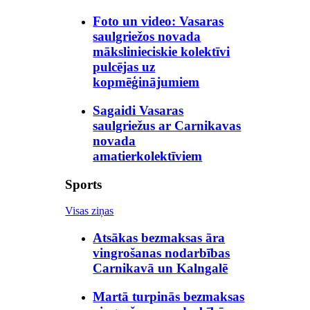
Foto un video: Vasaras
saulgriežos novada
mākslinieciskie kolektīvi
pulcējas uz
kopmēģinājumiem
Sagaidi Vasaras
saulgriežus ar Carnikavas
novada
amatierkolektīviem
Sports
Visas ziņas
Atsākas bezmaksas āra
vingrošanas nodarbības
Carnikavā un Kalngalē
Martā turpinās bezmaksas