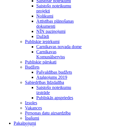
Saistošie noteikumi
Saistošo noteikumu
projekti
Nolikumi
Attīstības plānošanas
dokumenti
NĪN paziņojumi
Dažādi
Publiskie iepirkumi
Carnikavas novada dome
Carnikavas
Komunālserviss
Publiskie pārskati
Budžets
Pašvaldības budžets
Atalgojums 2019
Sabiedrības līdzdalība
Saistošo noteikumu
izstrāde
Publiskās apspriedes
Izsoles
Vakances
Personas datu aizsardzība
Īpašumi
Pakalpojumi