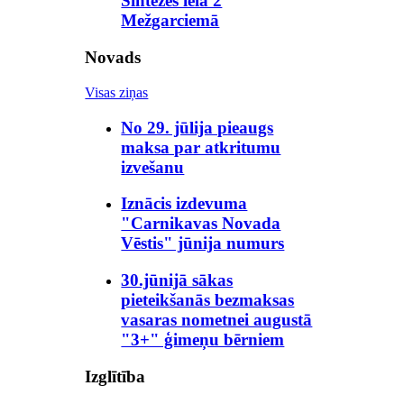
Sintēzes ielā 2
Mežgarciemā
Novads
Visas ziņas
No 29. jūlija pieaugs
maksa par atkritumu
izvešanu
Iznācis izdevuma
"Carnikavas Novada
Vēstis" jūnija numurs
30.jūnijā sākas
pieteikšanās bezmaksas
vasaras nometnei augustā
"3+" ģimeņu bērniem
Izglītība