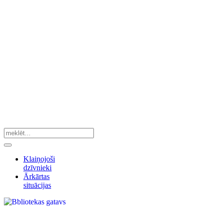
Klaiņojoši
dzīvnieki
Ārkārtas
situācijas