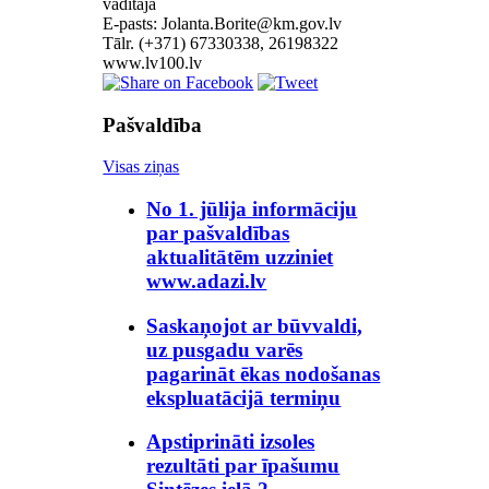
vadītāja
E-pasts:
Tālr. (+371) 67330338, 26198322
www.lv100.lv
Pašvaldība
Visas ziņas
No 1. jūlija informāciju
par pašvaldības
aktualitātēm uzziniet
www.adazi.lv
Saskaņojot ar būvvaldi,
uz pusgadu varēs
pagarināt ēkas nodošanas
ekspluatācijā termiņu
Apstiprināti izsoles
rezultāti par īpašumu