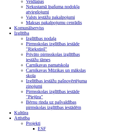
Veidlapas
Nekustamā īpašuma nodokļa
atvieglojumi
Valsts iestāžu pakalpojumi
Maksas pakalpojumu cenrādis
Komunālserviss
Izglītība
Izglītības nodaļa
Pirmsskolas izglītības iestāde
"Riekstiņš"
Privāto pirmsskolas izglītības
iestāžu tāmes
Carnikavas pamatskola
Carnikavas Mūzikas un mākslas
skola
Izglītības iestāžu pašnovērtējuma
ziņojumi
Pirmsskolas izglītības iestāde
"Piejūra"
Bērnu rinda uz pašvaldības
pirmskolas izglītības iestādēm
Kultūra
Attīstība
Projekti
ESF