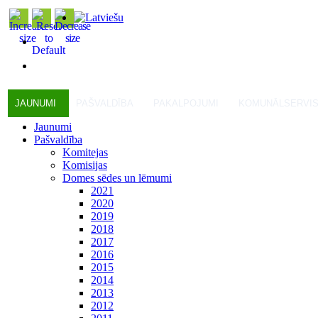
JAUNUMI
PAŠVALDĪBA
PAKALPOJUMI
KOMUNĀLSERVI
Jaunumi
Pašvaldība
Komitejas
Komisijas
Domes sēdes un lēmumi
2021
2020
2019
2018
2017
2016
2015
2014
2013
2012