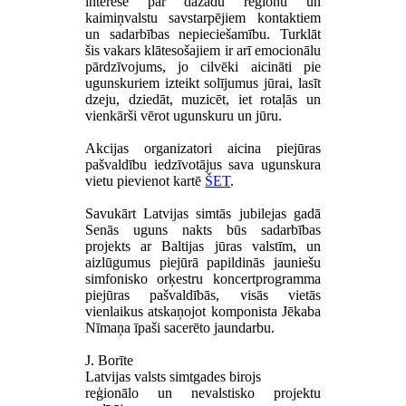
interese par dažādu reģionu un
kaimiņvalstu savstarpējiem kontaktiem
un sadarbības nepieciešamību. Turklāt
šis vakars klātesošajiem ir arī emocionālu
pārdzīvojums, jo cilvēki aicināti pie
ugunskuriem izteikt solījumus jūrai, lasīt
dzeju, dziedāt, muzicēt, iet rotaļās un
vienkārši vērot ugunskuru un jūru.
Akcijas organizatori aicina piejūras
pašvaldību iedzīvotājus sava ugunskura
vietu pievienot kartē
ŠET
.
Savukārt Latvijas simtās jubilejas gadā
Senās uguns nakts būs sadarbības
projekts ar Baltijas jūras valstīm, un
aizlūgumus piejūrā papildinās jauniešu
simfonisko orķestru koncertprogramma
piejūras pašvaldībās, visās vietās
vienlaikus atskaņojot komponista Jēkaba
Nīmaņa īpaši sacerēto jaundarbu.
J. Borīte
Latvijas valsts simtgades birojs
reģionālo un nevalstisko projektu