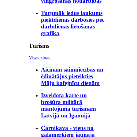
vingrošanas nodarbībās
Turpmāk ledus laukums
piektdienās darbosies pēc
darbdienas lietošanas
grafika
Tūrisms
Visas ziņas
Aicinām saimniecības un
ēdinātājus pieteikties
Māju kafejnīcu dienām
Izveidota karte un
brošūra militārā
mantojuma tūrismam
Latvijā un Igaunijā
Carnikava - viens no
galamērķiem jaunajā