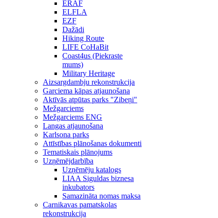
ERAF
ELFLA
EZF
Dažādi
Hiking Route
LIFE CoHaBit
Coast4us (Piekraste
mums)
Military Heritage
Aizsargdambju rekonstrukcija
Garciema kāpas atjaunošana
Aktīvās atpūtas parks "Zibeņi"
Mežgarciems
Mežgarciems ENG
Langas atjaunošana
Karlsona parks
Attīstības plānošanas dokumenti
Tematiskais plānojums
Uzņēmējdarbība
Uzņēmēju katalogs
LIAA Siguldas biznesa
inkubators
Samazināta nomas maksa
Carnikavas pamatskolas
rekonstrukcija