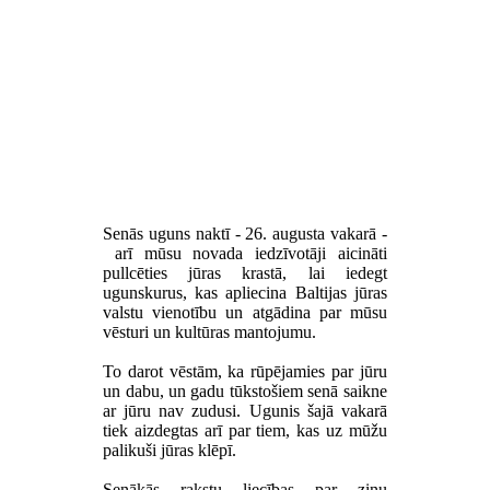
Senās uguns naktī - 26. augusta vakarā -
arī mūsu novada iedzīvotāji aicināti
pullcēties jūras krastā, lai iedegt
ugunskurus, kas apliecina Baltijas jūras
valstu vienotību un atgādina par mūsu
vēsturi un kultūras mantojumu.
To darot vēstām, ka rūpējamies par jūru
un dabu, un gadu tūkstošiem senā saikne
ar jūru nav zudusi. Ugunis šajā vakarā
tiek aizdegtas arī par tiem, kas uz mūžu
palikuši jūras klēpī.
Senākās rakstu liecības par ziņu