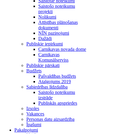
Saistošie noteikumi
Saistošo noteikumu
projekti
Nolikumi
Attīstības plānošanas
dokumenti
NĪN paziņojumi
Dažādi
Publiskie iepirkumi
Carnikavas novada dome
Carnikavas
Komunālserviss
Publiskie pārskati
Budžets
Pašvaldības budžets
Atalgojums 2019
Sabiedrības līdzdalība
Saistošo noteikumu
izstrāde
Publiskās apspriedes
Izsoles
Vakances
Personas datu aizsardzība
Īpašumi
Pakalpojumi