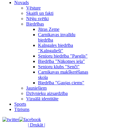
Novads
Vēsture
Skaitļi un fakti
Nēģu svētki
Biedrības
Jūras Zeme
Carnikavas invalīdu
biedrība
Kalngales biedrība
"Kalngalieši"
Senioru biedrība "Paeglis"
Biedrība "Nākotnes iela"
Senioru klubs "Senči"
Carnikavas makšķerēšanas
skola
Biedrība "Gaujas ciems"
Jauniešiem
Dzīvnieku aizsardzība
Vizuālā identitāte
Sports
Tūrisms
| Drukāt |