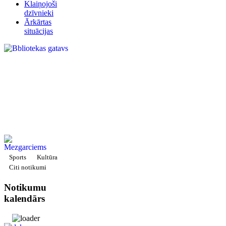
Klaiņojoši
dzīvnieki
Ārkārtas
situācijas
Sports
Kultūra
Citi notikumi
Notikumu
kalendārs