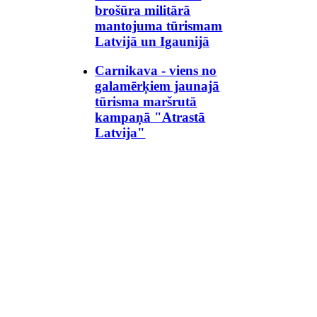
brošūra militārā
mantojuma tūrismam
Latvijā un Igaunijā
Carnikava - viens no
galamērķiem jaunajā
tūrisma maršrutā
kampaņā "Atrastā
Latvija"