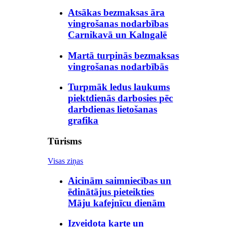
Atsākas bezmaksas āra
vingrošanas nodarbības
Carnikavā un Kalngalē
Martā turpinās bezmaksas
vingrošanas nodarbībās
Turpmāk ledus laukums
piektdienās darbosies pēc
darbdienas lietošanas
grafika
Tūrisms
Visas ziņas
Aicinām saimniecības un
ēdinātājus pieteikties
Māju kafejnīcu dienām
Izveidota karte un