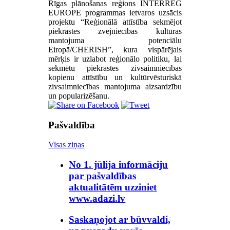
Rīgas plānošanas reģions INTERREG
EUROPE programmas ietvaros uzsācis
projektu “Reģionālā attīstība sekmējot
piekrastes zvejniecības kultūras
mantojuma potenciālu
Eiropā/CHERISH”, kura vispārējais
mērķis ir uzlabot reģionālo politiku, lai
sekmētu piekrastes zivsaimniecības
kopienu attīstību un kultūrvēsturiskā
zivsaimniecības mantojuma aizsardzību
un popularizēšanu.
Pašvaldība
Visas ziņas
No 1. jūlija informāciju
par pašvaldības
aktualitātēm uzziniet
www.adazi.lv
Saskaņojot ar būvvaldi,