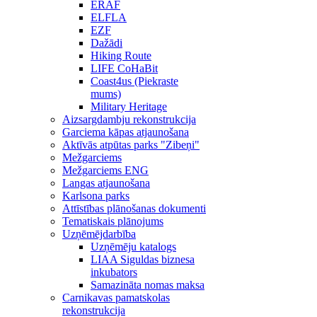
ERAF
ELFLA
EZF
Dažādi
Hiking Route
LIFE CoHaBit
Coast4us (Piekraste
mums)
Military Heritage
Aizsargdambju rekonstrukcija
Garciema kāpas atjaunošana
Aktīvās atpūtas parks "Zibeņi"
Mežgarciems
Mežgarciems ENG
Langas atjaunošana
Karlsona parks
Attīstības plānošanas dokumenti
Tematiskais plānojums
Uzņēmējdarbība
Uzņēmēju katalogs
LIAA Siguldas biznesa
inkubators
Samazināta nomas maksa
Carnikavas pamatskolas
rekonstrukcija