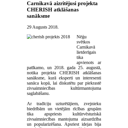
Carnikavā aizritējusi projekta
CHERISH atklāšanas
sanāksme
29 Augusts 2018
.
Nēģu
svētkos
Carnikavā
lietderīgais
tika
apvienots ar
patīkamo, un 2018. gada 25. augustā,
notika projekta CHERISH atklāšanas
sanāksme, kurā eksperti un interesenti
sanāca kopā, lai diskutētu par piekrastē
zivsaimniecības kultūrmantojuma
saglabāšanu.
Ar tradīciju uzturētājiem, zvejnieku
biedrībām un vietējām rīcības grupām
tika apspriests kultūrvēsturiskā
zivsaimniecības mantojuma aizsardzība
un popularizēšana. Apsriest idejas bija