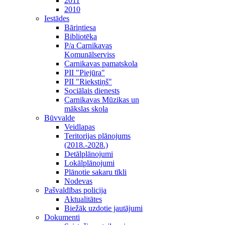
2011
2010
Iestādes
Bāriņtiesa
Bibliotēka
P/a Carnikavas
Komunālserviss
Carnikavas pamatskola
PII "Piejūra"
PII "Riekstiņš"
Sociālais dienests
Carnikavas Mūzikas un
mākslas skola
Būvvalde
Veidlapas
Teritorijas plānojums
(2018.-2028.)
Detālplānojumi
Lokālplānojumi
Plānotie sakaru tīkli
Nodevas
Pašvaldības policija
Aktualitātes
Biežāk uzdotie jautājumi
Dokumenti