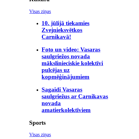
Visas ziņas
10. jūlijā tiekamies
Zvejnieksvētkos
Carnikavā!
Foto un video: Vasaras
saulgriežos novada
mākslinieciskie kolektīvi
pulcējas uz
kopmēģinājumiem
Sagaidi Vasaras
saulgriežus ar Carnikavas
novada
amatierkolektīviem
Sports
Visas ziņas