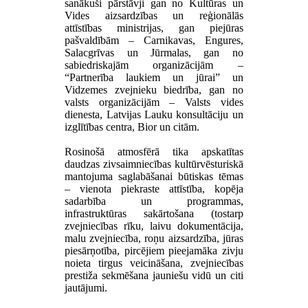
sanākuši pārstāvji gan no Kultūras un
Vides aizsardzības un reģionālās
attīstības ministrijas, gan piejūras
pašvaldībām – Carnikavas, Engures,
Salacgrīvas un Jūrmalas, gan no
sabiedriskajām organizācijām –
“Partnerība laukiem un jūrai” un
Vidzemes zvejnieku biedrība, gan no
valsts organizācijām – Valsts vides
dienesta, Latvijas Lauku konsultāciju un
izglītības centra, Bior un citām.
Rosinošā atmosfērā tika apskatītas
daudzas zivsaimniecības kultūrvēsturiskā
mantojuma saglabāšanai būtiskas tēmas
– vienota piekraste attīstība, kopēja
sadarbība un programmas,
infrastruktūras sakārtošana (tostarp
zvejniecības rīku, laivu dokumentācija,
malu zvejniecība, roņu aizsardzība, jūras
piesārņotība, pircējiem pieejamāka zivju
noieta tirgus veicināšana, zvejniecības
prestiža sekmēšana jauniešu vidū un citi
jautājumi.