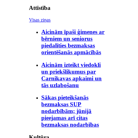
Attīstība
Visas ziņas
Aicinām īpaši ģimenes ar
bērniem un seniorus
piedalīties bezmaksas
orientēšanās apmācībās
Aicinām izteikt viedokli
un priekšlikumus par
Carnikavas apkaimi un
tās uzlabošanu
Sākas pieteikšanās
bezmaksas SUP
nodarbībām; jūnijā
pieejamas arī citas
bezmaksas nodarbības
Kultūra