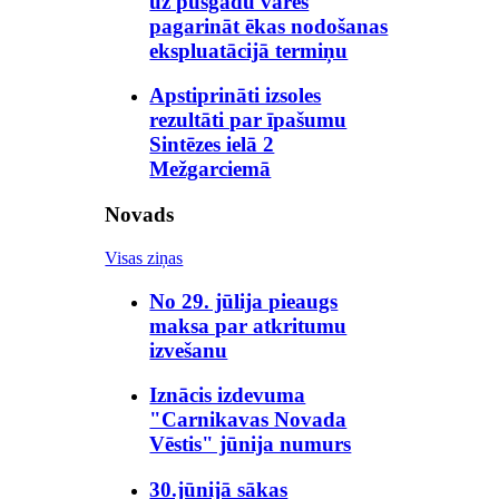
uz pusgadu varēs
pagarināt ēkas nodošanas
ekspluatācijā termiņu
Apstiprināti izsoles
rezultāti par īpašumu
Sintēzes ielā 2
Mežgarciemā
Novads
Visas ziņas
No 29. jūlija pieaugs
maksa par atkritumu
izvešanu
Iznācis izdevuma
"Carnikavas Novada
Vēstis" jūnija numurs
30.jūnijā sākas