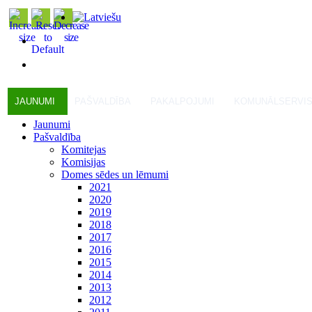
JAUNUMI
PAŠVALDĪBA
PAKALPOJUMI
KOMUNĀLSERVI
Jaunumi
Pašvaldība
Komitejas
Komisijas
Domes sēdes un lēmumi
2021
2020
2019
2018
2017
2016
2015
2014
2013
2012