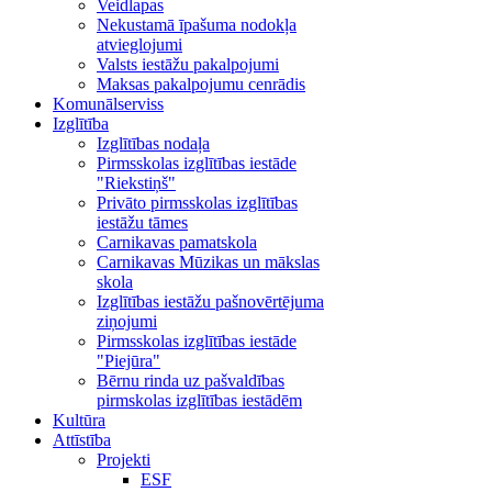
Veidlapas
Nekustamā īpašuma nodokļa
atvieglojumi
Valsts iestāžu pakalpojumi
Maksas pakalpojumu cenrādis
Komunālserviss
Izglītība
Izglītības nodaļa
Pirmsskolas izglītības iestāde
"Riekstiņš"
Privāto pirmsskolas izglītības
iestāžu tāmes
Carnikavas pamatskola
Carnikavas Mūzikas un mākslas
skola
Izglītības iestāžu pašnovērtējuma
ziņojumi
Pirmsskolas izglītības iestāde
"Piejūra"
Bērnu rinda uz pašvaldības
pirmskolas izglītības iestādēm
Kultūra
Attīstība
Projekti
ESF