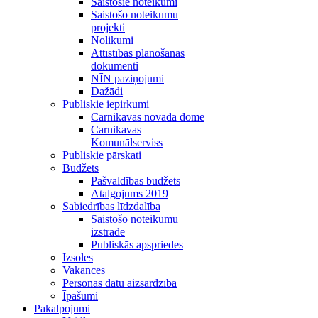
Saistošie noteikumi
Saistošo noteikumu
projekti
Nolikumi
Attīstības plānošanas
dokumenti
NĪN paziņojumi
Dažādi
Publiskie iepirkumi
Carnikavas novada dome
Carnikavas
Komunālserviss
Publiskie pārskati
Budžets
Pašvaldības budžets
Atalgojums 2019
Sabiedrības līdzdalība
Saistošo noteikumu
izstrāde
Publiskās apspriedes
Izsoles
Vakances
Personas datu aizsardzība
Īpašumi
Pakalpojumi