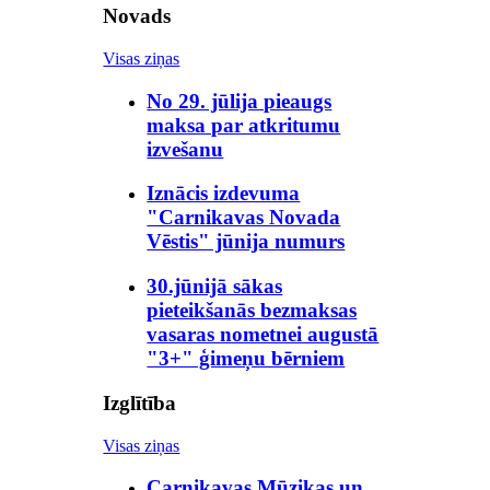
Novads
Visas ziņas
No 29. jūlija pieaugs
maksa par atkritumu
izvešanu
Iznācis izdevuma
"Carnikavas Novada
Vēstis" jūnija numurs
30.jūnijā sākas
pieteikšanās bezmaksas
vasaras nometnei augustā
"3+" ģimeņu bērniem
Izglītība
Visas ziņas
Carnikavas Mūzikas un