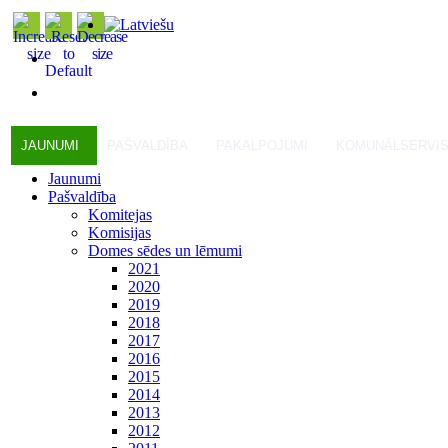
JAUNUMI
PAŠVALDĪBA
PAKALPOJUMI
KOMUNĀLSERVI
Jaunumi
Pašvaldība
Komitejas
Komisijas
Domes sēdes un lēmumi
2021
2020
2019
2018
2017
2016
2015
2014
2013
2012