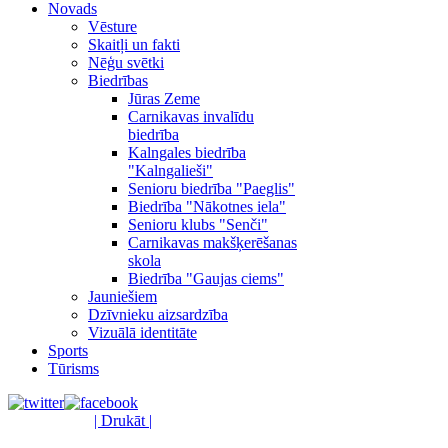
Novads
Vēsture
Skaitļi un fakti
Nēģu svētki
Biedrības
Jūras Zeme
Carnikavas invalīdu
biedrība
Kalngales biedrība
"Kalngalieši"
Senioru biedrība "Paeglis"
Biedrība "Nākotnes iela"
Senioru klubs "Senči"
Carnikavas makšķerēšanas
skola
Biedrība "Gaujas ciems"
Jauniešiem
Dzīvnieku aizsardzība
Vizuālā identitāte
Sports
Tūrisms
| Drukāt |