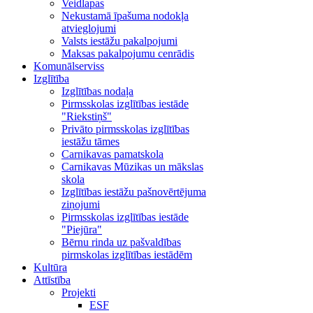
Veidlapas
Nekustamā īpašuma nodokļa
atvieglojumi
Valsts iestāžu pakalpojumi
Maksas pakalpojumu cenrādis
Komunālserviss
Izglītība
Izglītības nodaļa
Pirmsskolas izglītības iestāde
"Riekstiņš"
Privāto pirmsskolas izglītības
iestāžu tāmes
Carnikavas pamatskola
Carnikavas Mūzikas un mākslas
skola
Izglītības iestāžu pašnovērtējuma
ziņojumi
Pirmsskolas izglītības iestāde
"Piejūra"
Bērnu rinda uz pašvaldības
pirmskolas izglītības iestādēm
Kultūra
Attīstība
Projekti
ESF