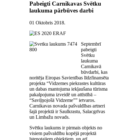
Pabeigti Carnikavas Svētku
laukuma pārbūves darbi
01 Oktobris 2018
.
Septembrī
pabeigti
Svētku
laukuma
Carnikavā
būvdarbi, kas
noritēja Eiropas Savienības līdzfinansēta
projekta “Vidzemes piekrastes kultūras
un dabas mantojuma iekļaušana tūrisma
pakalpojuma izveidē un attīstībā –
“Saviļņojošā Vidzeme”” ietvaros.
Carnikavas novada pašvaldības artneri
šajā projektā ir Saulkrastu, Salacgrīvas
un Limbažu novads.
Svētku laukums ir pirmais objekts no
visiem pašvaldību kopējā projektā
īstenotajiem objektiem, un arī