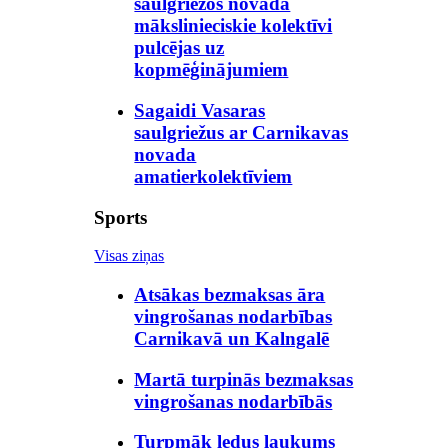
saulgriežos novada
mākslinieciskie kolektīvi
pulcējas uz
kopmēģinājumiem
Sagaidi Vasaras
saulgriežus ar Carnikavas
novada
amatierkolektīviem
Sports
Visas ziņas
Atsākas bezmaksas āra
vingrošanas nodarbības
Carnikavā un Kalngalē
Martā turpinās bezmaksas
vingrošanas nodarbībās
Turpmāk ledus laukums