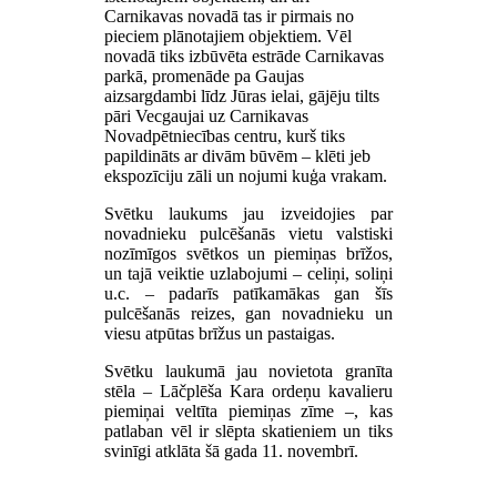
Carnikavas novadā tas ir pirmais no
pieciem plānotajiem objektiem. Vēl
novadā tiks izbūvēta estrāde Carnikavas
parkā, promenāde pa Gaujas
aizsargdambi līdz Jūras ielai, gājēju tilts
pāri Vecgaujai uz Carnikavas
Novadpētniecības centru, kurš tiks
papildināts ar divām būvēm – klēti jeb
ekspozīciju zāli un nojumi kuģa vrakam.
Svētku laukums jau izveidojies par
novadnieku pulcēšanās vietu valstiski
nozīmīgos svētkos un piemiņas brīžos,
un tajā veiktie uzlabojumi – celiņi, soliņi
u.c. – padarīs patīkamākas gan šīs
pulcēšanās reizes, gan novadnieku un
viesu atpūtas brīžus un pastaigas.
Svētku laukumā jau novietota granīta
stēla – Lāčplēša Kara ordeņu kavalieru
piemiņai veltīta piemiņas zīme –, kas
patlaban vēl ir slēpta skatieniem un tiks
svinīgi atklāta šā gada 11. novembrī.