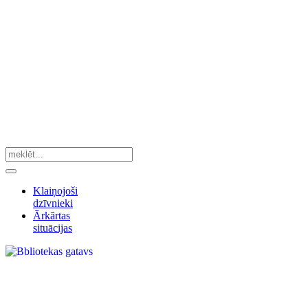
Klaiņojoši
dzīvnieki
Ārkārtas
situācijas