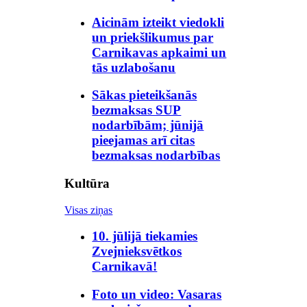
Aicinām izteikt viedokli
un priekšlikumus par
Carnikavas apkaimi un
tās uzlabošanu
Sākas pieteikšanās
bezmaksas SUP
nodarbībām; jūnijā
pieejamas arī citas
bezmaksas nodarbības
Kultūra
Visas ziņas
10. jūlijā tiekamies
Zvejnieksvētkos
Carnikavā!
Foto un video: Vasaras