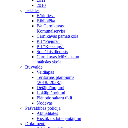
2011
2010
Iestādes
Bāriņtiesa
Bibliotēka
P/a Carnikavas
Komunālserviss
Carnikavas pamatskola
PII "Piejūra"
PII "Riekstiņš"
Sociālais dienests
Carnikavas Mūzikas un
mākslas skola
Būvvalde
Veidlapas
Teritorijas plānojums
(2018.-2028.)
Detālplānojumi
Lokālplānojumi
Plānotie sakaru tīkli
Nodevas
Pašvaldības policija
Aktualitātes
Biežāk uzdotie jautājumi
Dokumenti