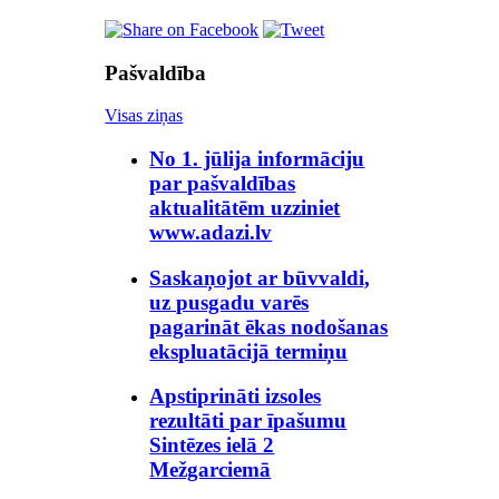
Pašvaldība
Visas ziņas
No 1. jūlija informāciju
par pašvaldības
aktualitātēm uzziniet
www.adazi.lv
Saskaņojot ar būvvaldi,
uz pusgadu varēs
pagarināt ēkas nodošanas
ekspluatācijā termiņu
Apstiprināti izsoles
rezultāti par īpašumu
Sintēzes ielā 2
Mežgarciemā