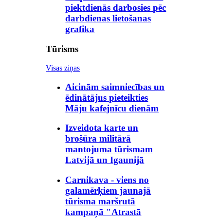
piektdienās darbosies pēc
darbdienas lietošanas
grafika
Tūrisms
Visas ziņas
Aicinām saimniecības un
ēdinātājus pieteikties
Māju kafejnīcu dienām
Izveidota karte un
brošūra militārā
mantojuma tūrismam
Latvijā un Igaunijā
Carnikava - viens no
galamērķiem jaunajā
tūrisma maršrutā
kampaņā "Atrastā