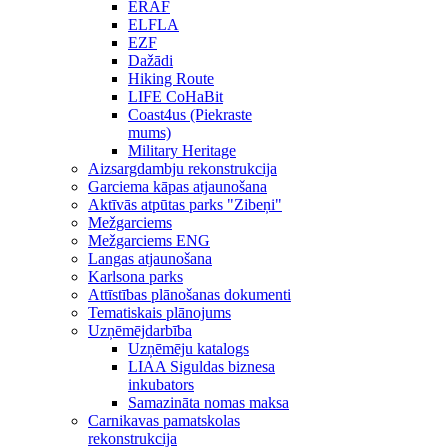
ERAF
ELFLA
EZF
Dažādi
Hiking Route
LIFE CoHaBit
Coast4us (Piekraste
mums)
Military Heritage
Aizsargdambju rekonstrukcija
Garciema kāpas atjaunošana
Aktīvās atpūtas parks "Zibeņi"
Mežgarciems
Mežgarciems ENG
Langas atjaunošana
Karlsona parks
Attīstības plānošanas dokumenti
Tematiskais plānojums
Uzņēmējdarbība
Uzņēmēju katalogs
LIAA Siguldas biznesa
inkubators
Samazināta nomas maksa
Carnikavas pamatskolas
rekonstrukcija