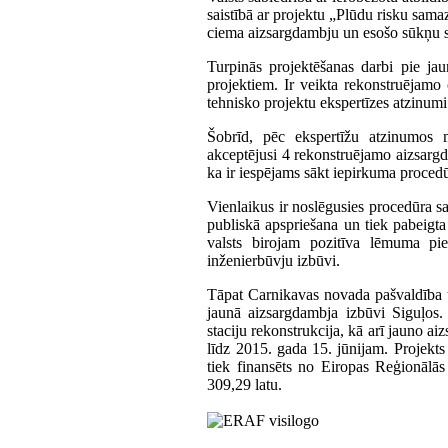
saistībā ar projektu „Plūdu risku sa
ciema aizsargdambju un esošo sūkņu st
Turpinās projektēšanas darbi pie jau
projektiem. Ir veikta rekonstruējamo
tehnisko projektu ekspertīzes atzinumi
Šobrīd, pēc ekspertīžu atzinumos 
akceptējusi 4 rekonstruējamo aizsargd
ka ir iespējams sākt iepirkuma proce
Vienlaikus ir noslēgusies procedūra sa
publiskā apspriešana un tiek pabeigt
valsts birojam pozitīva lēmuma pi
inženierbūvju izbūvi.
Tāpat Carnikavas novada pašvaldība t
jaunā aizsargdambja izbūvi Siguļos
staciju rekonstrukcija, kā arī jauno ai
līdz 2015. gada 15. jūnijam. Projekt
tiek finansēts no Eiropas Reģionālās
309,29 latu.