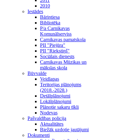
2011
2010
Iestādes
Bāriņtiesa
Bibliotēka
P/a Carnikavas
Komunālserviss
Carnikavas pamatskola
PII "Piejūra"
PII "Riekstiņš"
Sociālais dienests
Carnikavas Mūzikas un
mākslas skola
Būvvalde
Veidlapas
Teritorijas plānojums
(2018.-2028.)
Detālplānojumi
Lokālplānojumi
Plānotie sakaru tīkli
Nodevas
Pašvaldības policija
Aktualitātes
Biežāk uzdotie jautājumi
Dokumenti