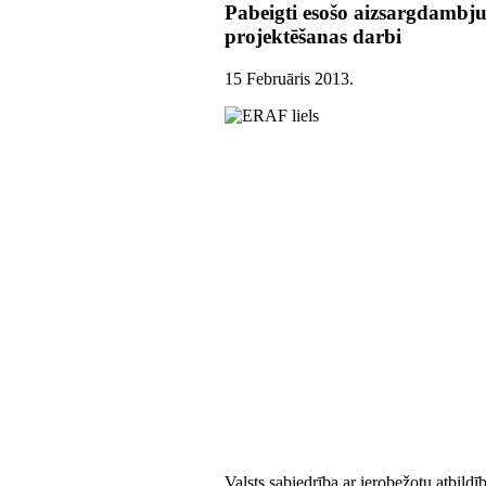
Pabeigti esošo aizsargdambju
projektēšanas darbi
15 Februāris 2013
.
Valsts sabiedrība ar ierobežotu atbild