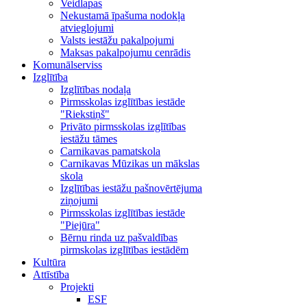
Veidlapas
Nekustamā īpašuma nodokļa
atvieglojumi
Valsts iestāžu pakalpojumi
Maksas pakalpojumu cenrādis
Komunālserviss
Izglītība
Izglītības nodaļa
Pirmsskolas izglītības iestāde
"Riekstiņš"
Privāto pirmsskolas izglītības
iestāžu tāmes
Carnikavas pamatskola
Carnikavas Mūzikas un mākslas
skola
Izglītības iestāžu pašnovērtējuma
ziņojumi
Pirmsskolas izglītības iestāde
"Piejūra"
Bērnu rinda uz pašvaldības
pirmskolas izglītības iestādēm
Kultūra
Attīstība
Projekti
ESF