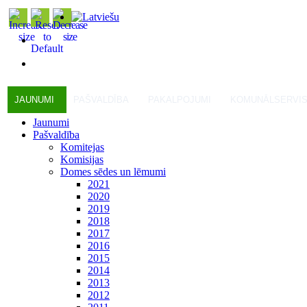
JAUNUMI
PAŠVALDĪBA
PAKALPOJUMI
KOMUNĀLSERVI
Jaunumi
Pašvaldība
Komitejas
Komisijas
Domes sēdes un lēmumi
2021
2020
2019
2018
2017
2016
2015
2014
2013
2012