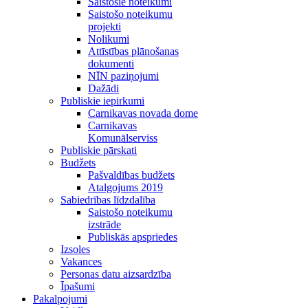
Saistošie noteikumi
Saistošo noteikumu
projekti
Nolikumi
Attīstības plānošanas
dokumenti
NĪN paziņojumi
Dažādi
Publiskie iepirkumi
Carnikavas novada dome
Carnikavas
Komunālserviss
Publiskie pārskati
Budžets
Pašvaldības budžets
Atalgojums 2019
Sabiedrības līdzdalība
Saistošo noteikumu
izstrāde
Publiskās apspriedes
Izsoles
Vakances
Personas datu aizsardzība
Īpašumi
Pakalpojumi