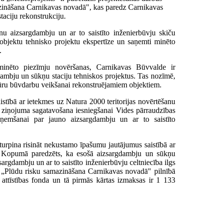
mazināšana Carnikavas novadā", kas paredz Carnikavas
aciju rekonstrukciju.
nu aizsargdambju un ar to saistīto inženierbūvju skiču
 objektu tehnisko projektu ekspertīze un saņemti minēto
.
minēto piezīmju novēršanas, Carnikavas Būvvalde ir
ambju un sūkņu staciju tehniskos projektus. Tas nozīmē,
dūru būvdarbu veikšanai rekonstruējamiem objektiem.
istībā ar ietekmes uz Natura 2000 teritorijas novērtēšanu
a ziņojuma sagatavošana iesniegšanai Vides pārraudzības
eņemšanai par jauno aizsargdambju un ar to saistīto
urpina risināt nekustamo īpašumu jautājumus saistībā ar
. Kopumā paredzēts, ka esošā aizsargdambju un sūkņu
zsargdambju un ar to saistīto inženierbūvju celtniecība ilgs
s „Plūdu risku samazināšana Carnikavas novadā" pilnībā
 attīstības fonda un tā pirmās kārtas izmaksas ir 1 133