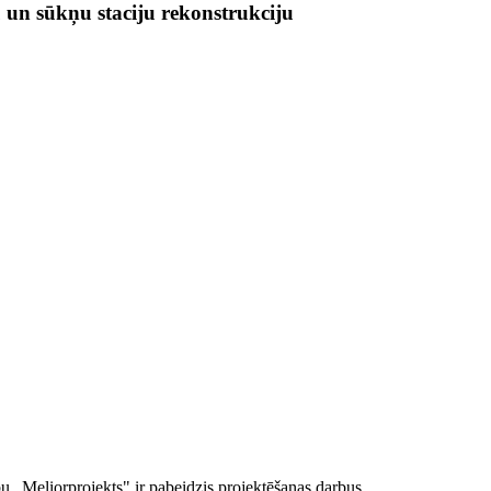
 un sūkņu staciju rekonstrukciju
ību „Meliorprojekts" ir pabeidzis projektēšanas darbus