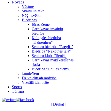
Novads
Vēsture
Skaitļi un fakti
Nēģu svētki
Biedrības
Jūras Zeme
Carnikavas invalīdu
biedrība
Kalngales biedrība
"Kalngalieši"
Senioru biedrība "Paeglis"
Biedrība "Nākotnes iela"
Senioru klubs "Senči"
Carnikavas makšķerēšanas
skola
Biedrība "Gaujas ciems"
Jauniešiem
Dzīvnieku aizsardzība
Vizuālā identitāte
Sports
Tūrisms
| Drukāt |