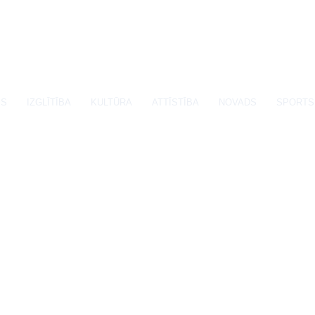
SS
IZGLĪTĪBA
KULTŪRA
ATTĪSTĪBA
NOVADS
SPORTS