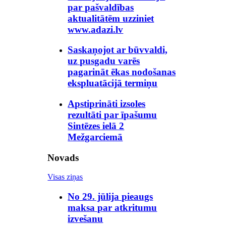
par pašvaldības
aktualitātēm uzziniet
www.adazi.lv
Saskaņojot ar būvvaldi,
uz pusgadu varēs
pagarināt ēkas nodošanas
ekspluatācijā termiņu
Apstiprināti izsoles
rezultāti par īpašumu
Sintēzes ielā 2
Mežgarciemā
Novads
Visas ziņas
No 29. jūlija pieaugs
maksa par atkritumu
izvešanu