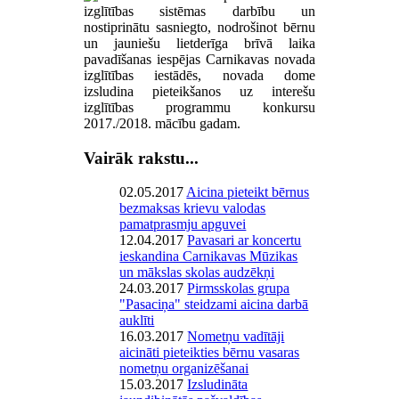
izglītības sistēmas darbību un
nostiprinātu sasniegto, nodrošinot bērnu
un jauniešu lietderīga brīvā laika
pavadīšanas iespējas Carnikavas novada
izglītības iestādēs, novada dome
izsludina pieteikšanos uz interešu
izglītības programmu konkursu
2017./2018. mācību gadam.
Vairāk rakstu...
02.05.2017
Aicina pieteikt bērnus
bezmaksas krievu valodas
pamatprasmju apguvei
12.04.2017
Pavasari ar koncertu
ieskandina Carnikavas Mūzikas
un mākslas skolas audzēkņi
24.03.2017
Pirmsskolas grupa
"Pasaciņa" steidzami aicina darbā
auklīti
16.03.2017
Nometņu vadītāji
aicināti pieteikties bērnu vasaras
nometņu organizēšanai
15.03.2017
Izsludināta