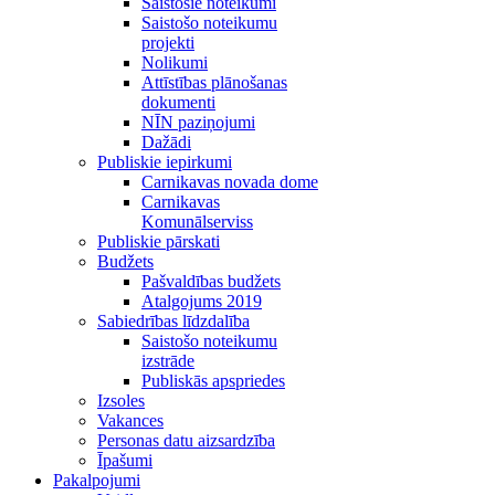
Saistošie noteikumi
Saistošo noteikumu
projekti
Nolikumi
Attīstības plānošanas
dokumenti
NĪN paziņojumi
Dažādi
Publiskie iepirkumi
Carnikavas novada dome
Carnikavas
Komunālserviss
Publiskie pārskati
Budžets
Pašvaldības budžets
Atalgojums 2019
Sabiedrības līdzdalība
Saistošo noteikumu
izstrāde
Publiskās apspriedes
Izsoles
Vakances
Personas datu aizsardzība
Īpašumi
Pakalpojumi