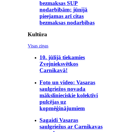
bezmaksas SUP
nodarbībām; jūnijā
pieejamas arī citas
bezmaksas nodarbības
Kultūra
Visas ziņas
10. jūlijā tiekamies
Zvejnieksvētkos
Carnikavā!
Foto un video: Vasaras
saulgriežos novada
mākslinieciskie kolektīvi
pulcējas uz
kopmēģinājumiem
Sagaidi Vasaras
saulgriežus ar Carnikavas