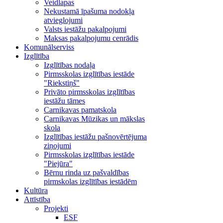
Veidlapas
Nekustamā īpašuma nodokļa
atvieglojumi
Valsts iestāžu pakalpojumi
Maksas pakalpojumu cenrādis
Komunālserviss
Izglītība
Izglītības nodaļa
Pirmsskolas izglītības iestāde
"Riekstiņš"
Privāto pirmsskolas izglītības
iestāžu tāmes
Carnikavas pamatskola
Carnikavas Mūzikas un mākslas
skola
Izglītības iestāžu pašnovērtējuma
ziņojumi
Pirmsskolas izglītības iestāde
"Piejūra"
Bērnu rinda uz pašvaldības
pirmskolas izglītības iestādēm
Kultūra
Attīstība
Projekti
ESF