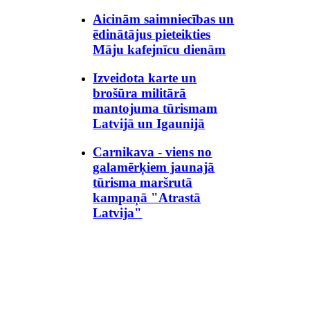
Aicinām saimniecības un
ēdinātājus pieteikties
Māju kafejnīcu dienām
Izveidota karte un
brošūra militārā
mantojuma tūrismam
Latvijā un Igaunijā
Carnikava - viens no
galamērķiem jaunajā
tūrisma maršrutā
kampaņā "Atrastā
Latvija"