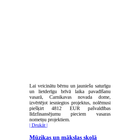
Lai veicinātu bērnu un jauniešu saturīgu
un lietderīgu brīvā laika pavadīšanu
vasarā, Carnikavas novada dome,
izvērtējot iesniegtos projektus, nolēmusi
piešķirt 4812 EUR pašvaldības
līdzfinansējumu pieciem vasaras
nometņu projektiem.
| Drukāt |
Mūzikas un mākslas skolā