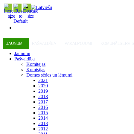
JAUNUMI
PAŠVALDĪBA
PAKALPOJUMI
KOMUNĀLSERVI
Jaunumi
Pašvaldība
Komitejas
Komisijas
Domes sēdes un lēmumi
2021
2020
2019
2018
2017
2016
2015
2014
2013
2012