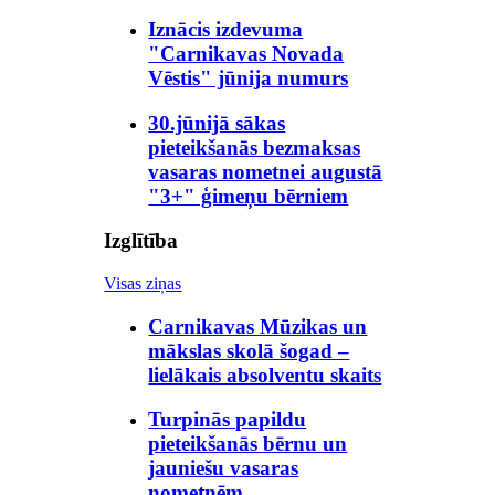
Iznācis izdevuma
"Carnikavas Novada
Vēstis" jūnija numurs
30.jūnijā sākas
pieteikšanās bezmaksas
vasaras nometnei augustā
"3+" ģimeņu bērniem
Izglītība
Visas ziņas
Carnikavas Mūzikas un
mākslas skolā šogad –
lielākais absolventu skaits
Turpinās papildu
pieteikšanās bērnu un
jauniešu vasaras
nometnēm