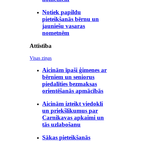
Notiek papildu
pieteikšanās bērnu un
jauniešu vasaras
nometnēm
Attīstība
Visas ziņas
Aicinām īpaši ģimenes ar
bērniem un seniorus
piedalīties bezmaksas
orientēšanās apmācībās
Aicinām izteikt viedokli
un priekšlikumus par
Carnikavas apkaimi un
tās uzlabošanu
Sākas pieteikšanās