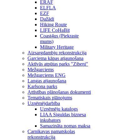
ERAF
ELFLA
EZF
Dažādi
Hiking Route
LIFE CoHaBit
Coast4us (Piekraste
mums)
Military Heritage
Aizsargdambju rekonstrukcija
Garciema kāpas atjaunošana
Aktīvās atpūtas parks "Zibeņi"
Mežgarciems
Mežgarciems ENG
Langas atjaunošana
Karlsona parks
Attīstības plānošanas dokumenti
Tematiskais plānojums
Uzņēmējdarbība
Uzņēmēju katalogs
LIAA Siguldas biznesa
inkubators
Samazināta nomas maksa
Carnikavas pamatskolas
rekonstrukcija