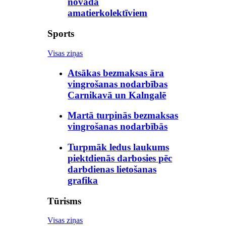
novada
amatierkolektīviem
Sports
Visas ziņas
Atsākas bezmaksas āra
vingrošanas nodarbības
Carnikavā un Kalngalē
Martā turpinās bezmaksas
vingrošanas nodarbībās
Turpmāk ledus laukums
piektdienās darbosies pēc
darbdienas lietošanas
grafika
Tūrisms
Visas ziņas