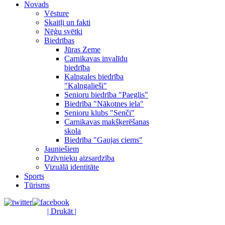
Novads
Vēsture
Skaitļi un fakti
Nēģu svētki
Biedrības
Jūras Zeme
Carnikavas invalīdu
biedrība
Kalngales biedrība
"Kalngalieši"
Senioru biedrība "Paeglis"
Biedrība "Nākotnes iela"
Senioru klubs "Senči"
Carnikavas makšķerēšanas
skola
Biedrība "Gaujas ciems"
Jauniešiem
Dzīvnieku aizsardzība
Vizuālā identitāte
Sports
Tūrisms
| Drukāt |