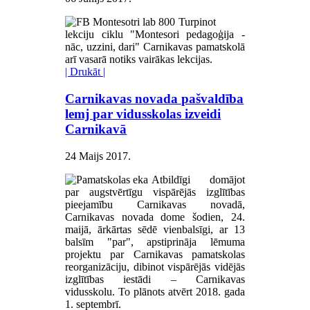
Turpinot
lekciju ciklu "Montesori pedagoģija -
nāc, uzzini, dari" Carnikavas pamatskolā
arī vasarā notiks vairākas lekcijas.
| Drukāt |
Carnikavas novada pašvaldība
lemj par vidusskolas izveidi
Carnikavā
24 Maijs 2017
.
Atbildīgi domājot
par augstvērtīgu vispārējās izglītības
pieejamību Carnikavas novadā,
Carnikavas novada dome šodien, 24.
maijā, ārkārtas sēdē vienbalsīgi, ar 13
balsīm "par", apstiprināja lēmuma
projektu par Carnikavas pamatskolas
reorganizāciju, dibinot vispārējās vidējās
izglītības iestādi – Carnikavas
vidusskolu. To plānots atvērt 2018. gada
1. septembrī.