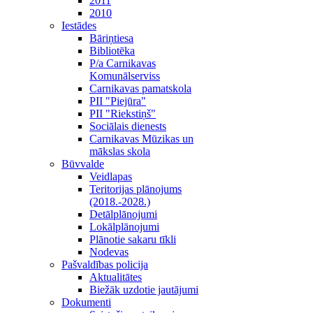
2011
2010
Iestādes
Bāriņtiesa
Bibliotēka
P/a Carnikavas
Komunālserviss
Carnikavas pamatskola
PII "Piejūra"
PII "Riekstiņš"
Sociālais dienests
Carnikavas Mūzikas un
mākslas skola
Būvvalde
Veidlapas
Teritorijas plānojums
(2018.-2028.)
Detālplānojumi
Lokālplānojumi
Plānotie sakaru tīkli
Nodevas
Pašvaldības policija
Aktualitātes
Biežāk uzdotie jautājumi
Dokumenti