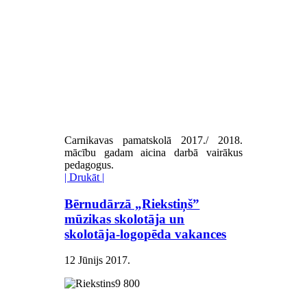
Carnikavas pamatskolā 2017./ 2018.
mācību gadam aicina darbā vairākus
pedagogus.
| Drukāt |
Bērnudārzā „Riekstiņš”
mūzikas skolotāja un
skolotāja-logopēda vakances
12 Jūnijs 2017
.