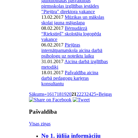
jaundibinātās pašvaldības
pirmsskolas izglītības iestādes
"Piejūra" direktora vakance
13.02.2017
Mūzikas un mākslas
skolai jauna mājaslapa
08.02.2017
Bērnudārzā
“Riekstiņš” skolotāja logopēda
vakance
06.02.2017
Piejūras
internātpamatskola aicina darbā
psihologu uz noteiktu laiku
31.01.2017
Aicina darbā izglītības
metodiķi
18.01.2017
Pašvaldība aicina
darbā pedagogu karjeras
konsultantu
Sākums
«
16
17
18
19
20
21
22
23
24
25
»
Beigas
Pašvaldība
Visas ziņas
No 1. jūlija informāciju