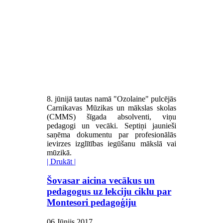
8. jūnijā tautas namā "Ozolaine" pulcējās
Carnikavas Mūzikas un mākslas skolas
(CMMS) šīgada absolventi, viņu
pedagogi un vecāki. Septiņi jaunieši
saņēma dokumentu par profesionālās
ievirzes izglītības iegūšanu mākslā vai
mūzikā.
| Drukāt |
Šovasar aicina vecākus un
pedagogus uz lekciju ciklu par
Montesori pedagoģiju
06 Jūnijs 2017
.