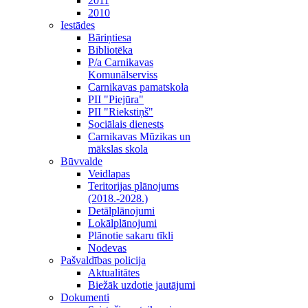
2011
2010
Iestādes
Bāriņtiesa
Bibliotēka
P/a Carnikavas
Komunālserviss
Carnikavas pamatskola
PII "Piejūra"
PII "Riekstiņš"
Sociālais dienests
Carnikavas Mūzikas un
mākslas skola
Būvvalde
Veidlapas
Teritorijas plānojums
(2018.-2028.)
Detālplānojumi
Lokālplānojumi
Plānotie sakaru tīkli
Nodevas
Pašvaldības policija
Aktualitātes
Biežāk uzdotie jautājumi
Dokumenti