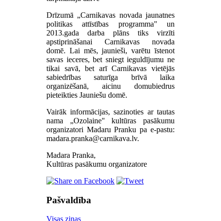
Drīzumā „Carnikavas novada jaunatnes
politikas attīstības programma" un
2013.gada darba plāns tiks virzīti
apstiprināšanai Carnikavas novada
domē. Lai mēs, jaunieši, varētu īstenot
savas ieceres, bet sniegt ieguldījumu ne
tikai savā, bet arī Carnikavas vietējās
sabiedrības saturīga brīvā laika
organizēšanā, aicinu domubiedrus
pieteikties Jauniešu domē.
Vairāk informācijas, sazinoties ar tautas
nama „Ozolaine" kultūras pasākumu
organizatori Madaru Pranku pa e-pastu:
.
Madara Pranka,
Kultūras pasākumu organizatore
Pašvaldība
Visas ziņas