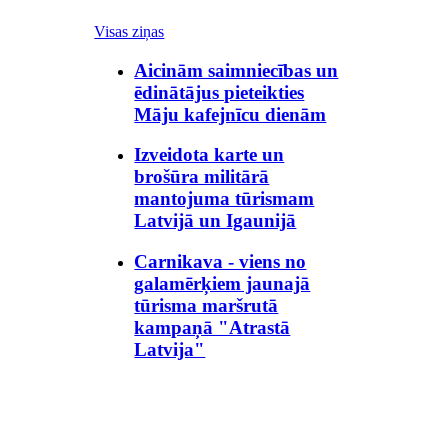
Visas ziņas
Aicinām saimniecības un
ēdinātājus pieteikties
Māju kafejnīcu dienām
Izveidota karte un
brošūra militārā
mantojuma tūrismam
Latvijā un Igaunijā
Carnikava - viens no
galamērķiem jaunajā
tūrisma maršrutā
kampaņā "Atrastā
Latvija"