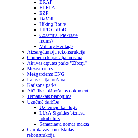
ERAF
ELFLA
EZF
Dažādi
Hiking Route
LIFE CoHaBit
Coast4us (Piekraste
mums)
Military Heritage
Aizsargdambju rekonstrukcija
Garciema kāpas atjaunošana
Aktīvās atpūtas parks "Zibeņi"
Mežgarciems
Mežgarciems ENG
Langas atjaunošana
Karlsona parks
Attīstības plānošanas dokumenti
Tematiskais plānojums
Uzņēmējdarbība
Uzņēmēju katalogs
LIAA Siguldas biznesa
inkubators
Samazināta nomas maksa
Carnikavas pamatskolas
rekonstrukcija