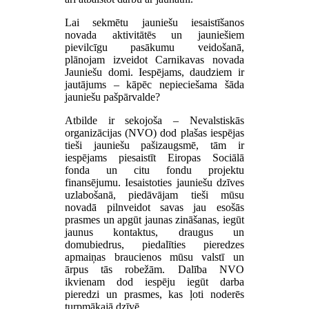
Lai sekmētu jauniešu iesaistīšanos
novada aktivitātēs un jauniešiem
pievilcīgu pasākumu veidošanā,
plānojam izveidot Carnikavas novada
Jauniešu domi. Iespējams, daudziem ir
jautājums – kāpēc nepieciešama šāda
jauniešu pašpārvalde?
Atbilde ir sekojoša – Nevalstiskās
organizācijas (NVO) dod plašas iespējas
tieši jauniešu pašizaugsmē, tām ir
iespējams piesaistīt Eiropas Sociālā
fonda un citu fondu projektu
finansējumu. Iesaistoties jauniešu dzīves
uzlabošanā, piedāvājam tieši mūsu
novadā pilnveidot savas jau esošās
prasmes un apgūt jaunas zināšanas, iegūt
jaunus kontaktus, draugus un
domubiedrus, piedalīties pieredzes
apmaiņas braucienos mūsu valstī un
ārpus tās robežām. Dalība NVO
ikvienam dod iespēju iegūt darba
pieredzi un prasmes, kas ļoti noderēs
turpmākajā dzīvē