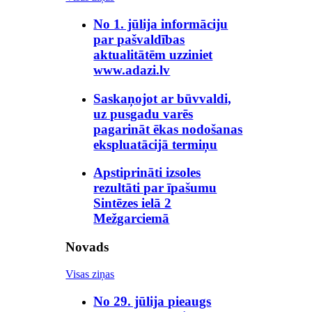
No 1. jūlija informāciju
par pašvaldības
aktualitātēm uzziniet
www.adazi.lv
Saskaņojot ar būvvaldi,
uz pusgadu varēs
pagarināt ēkas nodošanas
ekspluatācijā termiņu
Apstiprināti izsoles
rezultāti par īpašumu
Sintēzes ielā 2
Mežgarciemā
Novads
Visas ziņas
No 29. jūlija pieaugs