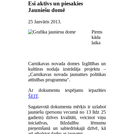
Esi aktīvs un piesakies
Jauniešu domē
25 Janvāris 2013
.
Pirms
kāda
laika
Carnikavas novada domes Izglītības un
kultūras nodaļa izstrādāja projektu –
„Carnikavas novada jaunatnes politikas
attīstības programma".
Ar dokumentu iespējams iepazīties
ŠEIT
.
Sagatavotā dokumenta mērķis ir uzlabot
jauniešu (personu vecumā no 13 līdz 25
gadiem) dzīves kvalitāti, veicinot viņu
iniciatīvas, līdzdalību lēmumu
pieņemšanā un sabiedriskajā dzīvē, kā
arī atbalstot darbu ar jaunatni.