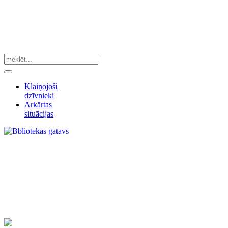
Klaiņojoši
dzīvnieki
Ārkārtas
situācijas