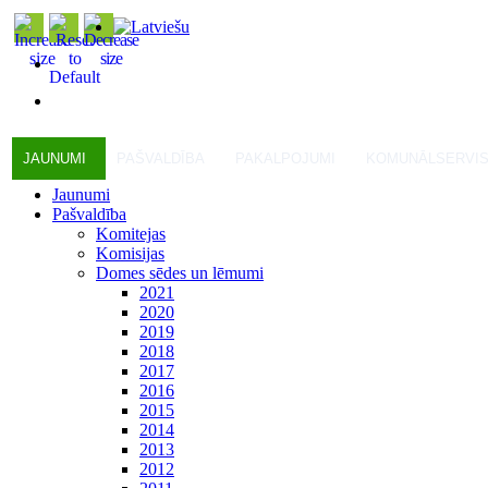
JAUNUMI
PAŠVALDĪBA
PAKALPOJUMI
KOMUNĀLSERVI
Jaunumi
Pašvaldība
Komitejas
Komisijas
Domes sēdes un lēmumi
2021
2020
2019
2018
2017
2016
2015
2014
2013
2012