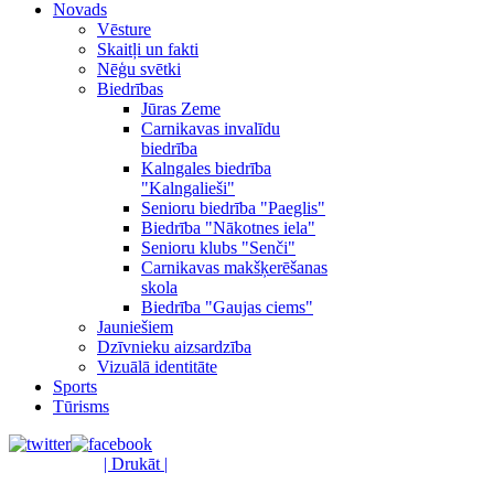
Novads
Vēsture
Skaitļi un fakti
Nēģu svētki
Biedrības
Jūras Zeme
Carnikavas invalīdu
biedrība
Kalngales biedrība
"Kalngalieši"
Senioru biedrība "Paeglis"
Biedrība "Nākotnes iela"
Senioru klubs "Senči"
Carnikavas makšķerēšanas
skola
Biedrība "Gaujas ciems"
Jauniešiem
Dzīvnieku aizsardzība
Vizuālā identitāte
Sports
Tūrisms
| Drukāt |