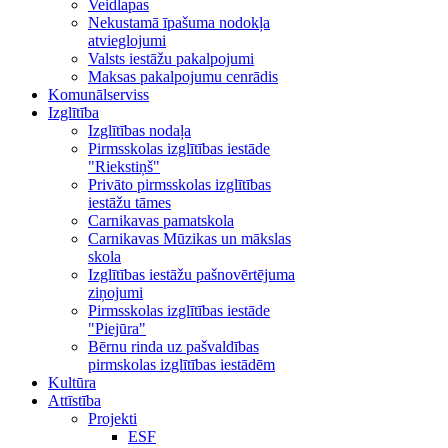
Veidlapas
Nekustamā īpašuma nodokļa
atvieglojumi
Valsts iestāžu pakalpojumi
Maksas pakalpojumu cenrādis
Komunālserviss
Izglītība
Izglītības nodaļa
Pirmsskolas izglītības iestāde
"Riekstiņš"
Privāto pirmsskolas izglītības
iestāžu tāmes
Carnikavas pamatskola
Carnikavas Mūzikas un mākslas
skola
Izglītības iestāžu pašnovērtējuma
ziņojumi
Pirmsskolas izglītības iestāde
"Piejūra"
Bērnu rinda uz pašvaldības
pirmskolas izglītības iestādēm
Kultūra
Attīstība
Projekti
ESF