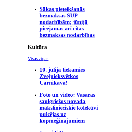
Sākas pieteikšanās
bezmaksas SUP
nodarbībām; jūnijā
pieejamas arī citas
bezmaksas nodarbības
Kultūra
Visas ziņas
10. jūlijā tiekamies
Zvejnieksvētkos
Carnikavā!
Foto un video: Vasaras
saulgriežos novada
mākslinieciskie kolektīvi
pulcējas uz
kopmēģinājumiem