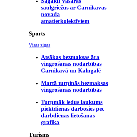
Sagaidi Vasaras
saulgriežus ar Carnikavas
novada
amatierkolektīviem
Sports
Visas ziņas
Atsākas bezmaksas āra
vingrošanas nodarbības
Carnikavā un Kalngalē
Martā turpinās bezmaksas
vingrošanas nodarbībās
Turpmāk ledus laukums
piektdienās darbosies pēc
darbdienas lietošanas
grafika
Tūrisms