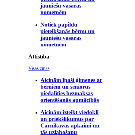
jauniešu vasaras
nometnēm
Notiek papildu
pieteikšanās bērnu un
jauniešu vasaras
nometnēm
Attīstība
Visas ziņas
Aicinām īpaši ģimenes ar
bērniem un seniorus
piedalīties bezmaksas
orientēšanās apmācībās
Aicinām izteikt viedokli
un priekšlikumus par
Carnikavas apkaimi un
tās uzlabošanu