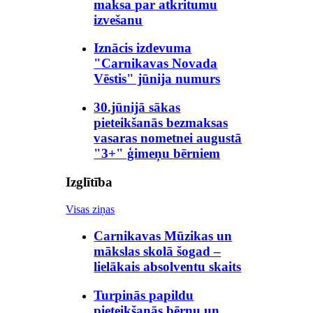
maksa par atkritumu
izvešanu
Iznācis izdevuma
"Carnikavas Novada
Vēstis" jūnija numurs
30.jūnijā sākas
pieteikšanās bezmaksas
vasaras nometnei augustā
"3+" ģimeņu bērniem
Izglītība
Visas ziņas
Carnikavas Mūzikas un
mākslas skolā šogad –
lielākais absolventu skaits
Turpinās papildu
pieteikšanās bērnu un