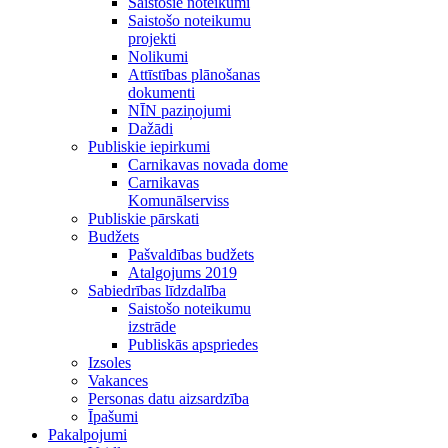
Saistošie noteikumi
Saistošo noteikumu
projekti
Nolikumi
Attīstības plānošanas
dokumenti
NĪN paziņojumi
Dažādi
Publiskie iepirkumi
Carnikavas novada dome
Carnikavas
Komunālserviss
Publiskie pārskati
Budžets
Pašvaldības budžets
Atalgojums 2019
Sabiedrības līdzdalība
Saistošo noteikumu
izstrāde
Publiskās apspriedes
Izsoles
Vakances
Personas datu aizsardzība
Īpašumi
Pakalpojumi