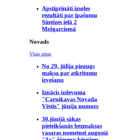
Apstiprināti izsoles
rezultāti par īpašumu
Sintēzes ielā 2
Mežgarciemā
Novads
Visas ziņas
No 29. jūlija pieaugs
maksa par atkritumu
izvešanu
Iznācis izdevuma
"Carnikavas Novada
Vēstis" jūnija numurs
30.jūnijā sākas
pieteikšanās bezmaksas
vasaras nometnei augustā
"3+" ģimeņu bērniem