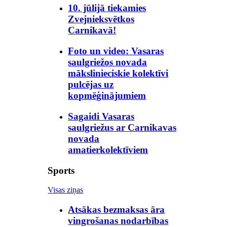
10. jūlijā tiekamies
Zvejnieksvētkos
Carnikavā!
Foto un video: Vasaras
saulgriežos novada
mākslinieciskie kolektīvi
pulcējas uz
kopmēģinājumiem
Sagaidi Vasaras
saulgriežus ar Carnikavas
novada
amatierkolektīviem
Sports
Visas ziņas
Atsākas bezmaksas āra
vingrošanas nodarbības