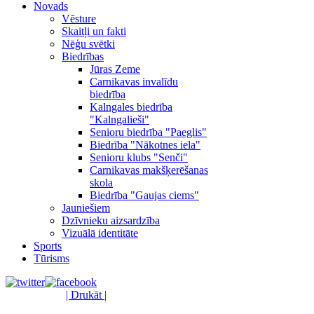
Novads
Vēsture
Skaitļi un fakti
Nēģu svētki
Biedrības
Jūras Zeme
Carnikavas invalīdu
biedrība
Kalngales biedrība
"Kalngalieši"
Senioru biedrība "Paeglis"
Biedrība "Nākotnes iela"
Senioru klubs "Senči"
Carnikavas makšķerēšanas
skola
Biedrība "Gaujas ciems"
Jauniešiem
Dzīvnieku aizsardzība
Vizuālā identitāte
Sports
Tūrisms
| Drukāt |