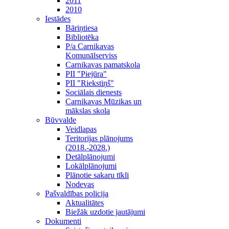
2011
2010
Iestādes
Bāriņtiesa
Bibliotēka
P/a Carnikavas
Komunālserviss
Carnikavas pamatskola
PII "Piejūra"
PII "Riekstiņš"
Sociālais dienests
Carnikavas Mūzikas un
mākslas skola
Būvvalde
Veidlapas
Teritorijas plānojums
(2018.-2028.)
Detālplānojumi
Lokālplānojumi
Plānotie sakaru tīkli
Nodevas
Pašvaldības policija
Aktualitātes
Biežāk uzdotie jautājumi
Dokumenti