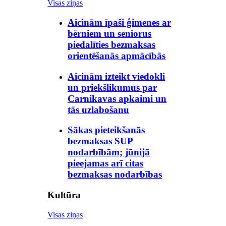
Visas ziņas
Aicinām īpaši ģimenes ar
bērniem un seniorus
piedalīties bezmaksas
orientēšanās apmācībās
Aicinām izteikt viedokli
un priekšlikumus par
Carnikavas apkaimi un
tās uzlabošanu
Sākas pieteikšanās
bezmaksas SUP
nodarbībām; jūnijā
pieejamas arī citas
bezmaksas nodarbības
Kultūra
Visas ziņas