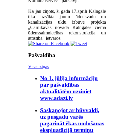
Komunālserviss" pārstāvji.
Kā jau ziņots, šī gada 17.aprīlī Kalngalē
tika uzsākta jaunu ūdensvadu un
kanalizācijas tīklu izbūve projekta
„Carnikavas novada Kalngales ciema
ūdenssaimniecības rekonstrukcija un
attīstība" ietvaros.
Pašvaldība
Visas ziņas
No 1. jūlija informāciju
par pašvaldības
aktualitātēm uzziniet
www.adazi.lv
Saskaņojot ar būvvaldi,
uz pusgadu varēs
pagarināt ēkas nodošanas
ekspluatācijā termiņu