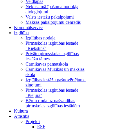
Veidlapas
Nekustamā īpašuma nodokļa
atvieglojumi
Valsts iestāžu pakalpojumi
Maksas pakalpojumu cenrādis
Komunālserviss
Izglītība
Izglītības nodaļa
Pirmsskolas izglītības iestāde
"Riekstiņš"
Privāto pirmsskolas izglītības
iestāžu tāmes
Carnikavas pamatskola
Carnikavas Mūzikas un mākslas
skola
Izglītības iestāžu pašnovērtējuma
ziņojumi
Pirmsskolas izglītības iestāde
"Piejūra"
Bērnu rinda uz pašvaldības
pirmskolas izglītības iestādēm
Kultūra
Attīstība
Projekti
ESF