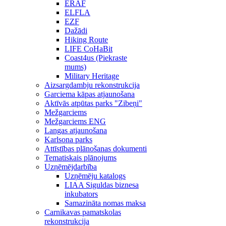
ERAF
ELFLA
EZF
Dažādi
Hiking Route
LIFE CoHaBit
Coast4us (Piekraste
mums)
Military Heritage
Aizsargdambju rekonstrukcija
Garciema kāpas atjaunošana
Aktīvās atpūtas parks "Zibeņi"
Mežgarciems
Mežgarciems ENG
Langas atjaunošana
Karlsona parks
Attīstības plānošanas dokumenti
Tematiskais plānojums
Uzņēmējdarbība
Uzņēmēju katalogs
LIAA Siguldas biznesa
inkubators
Samazināta nomas maksa
Carnikavas pamatskolas
rekonstrukcija