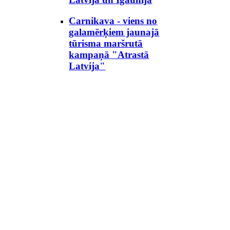
Carnikava - viens no
galamērķiem jaunajā
tūrisma maršrutā
kampaņā "Atrastā
Latvija"