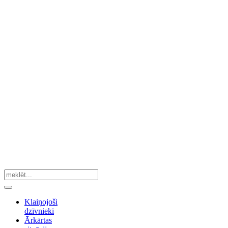
Klaiņojoši
dzīvnieki
Ārkārtas