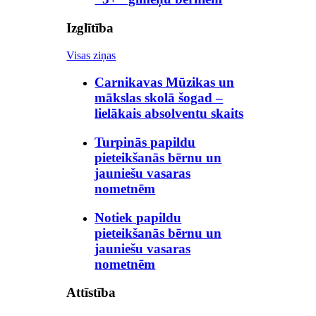
Izglītība
Visas ziņas
Carnikavas Mūzikas un
mākslas skolā šogad –
lielākais absolventu skaits
Turpinās papildu
pieteikšanās bērnu un
jauniešu vasaras
nometnēm
Notiek papildu
pieteikšanās bērnu un
jauniešu vasaras
nometnēm
Attīstība