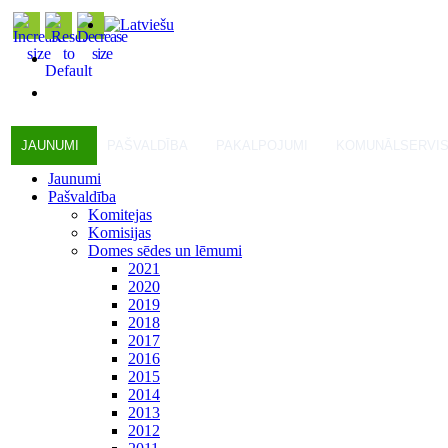
JAUNUMI
PAŠVALDĪBA
PAKALPOJUMI
KOMUNĀLSERVI
Jaunumi
Pašvaldība
Komitejas
Komisijas
Domes sēdes un lēmumi
2021
2020
2019
2018
2017
2016
2015
2014
2013
2012