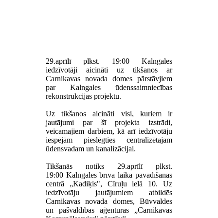
29.aprīlī plkst. 19:00 Kalngales
iedzīvotāji aicināti uz tikšanos ar
Carnikavas novada domes pārstāvjiem
par Kalngales ūdenssaimniecības
rekonstrukcijas projektu.
Uz tikšanos aicināti visi, kuriem ir
jautājumi par šī projekta izstrādi,
veicamajiem darbiem, kā arī iedzīvotāju
iespējām pieslēgties centralizētajam
ūdensvadam un kanalizācijai.
Tikšanās notiks
29.aprīlī plkst.
19:00
Kalngales brīvā laika pavadīšanas
centrā „Kadiķis", Cīruļu ielā 10. Uz
iedzīvotāju jautājumiem atbildēs
Carnikavas novada domes, Būvvaldes
un pašvaldības aģentūras „Carnikavas