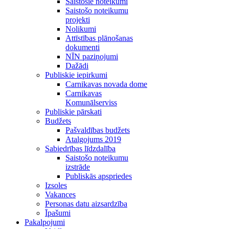
Saistošie noteikumi
Saistošo noteikumu
projekti
Nolikumi
Attīstības plānošanas
dokumenti
NĪN paziņojumi
Dažādi
Publiskie iepirkumi
Carnikavas novada dome
Carnikavas
Komunālserviss
Publiskie pārskati
Budžets
Pašvaldības budžets
Atalgojums 2019
Sabiedrības līdzdalība
Saistošo noteikumu
izstrāde
Publiskās apspriedes
Izsoles
Vakances
Personas datu aizsardzība
Īpašumi
Pakalpojumi