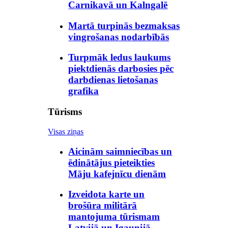
Carnikavā un Kalngalē
Martā turpinās bezmaksas
vingrošanas nodarbībās
Turpmāk ledus laukums
piektdienās darbosies pēc
darbdienas lietošanas
grafika
Tūrisms
Visas ziņas
Aicinām saimniecības un
ēdinātājus pieteikties
Māju kafejnīcu dienām
Izveidota karte un
brošūra militārā
mantojuma tūrismam
Latvijā un Igaunijā