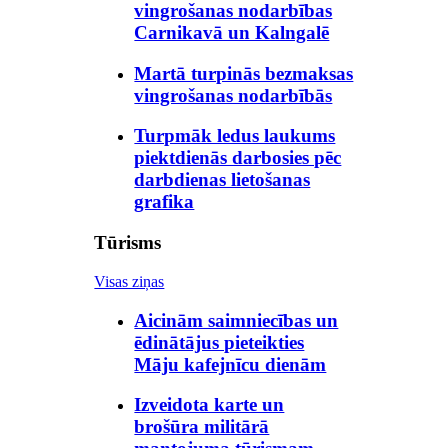
vingrošanas nodarbības
Carnikavā un Kalngalē
Martā turpinās bezmaksas
vingrošanas nodarbībās
Turpmāk ledus laukums
piektdienās darbosies pēc
darbdienas lietošanas
grafika
Tūrisms
Visas ziņas
Aicinām saimniecības un
ēdinātājus pieteikties
Māju kafejnīcu dienām
Izveidota karte un
brošūra militārā