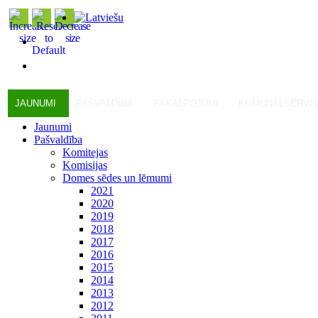
JAUNUMI
PAŠVALDĪBA
PAKALPOJUMI
KOMUNĀLSERVI
Jaunumi
Pašvaldība
Komitejas
Komisijas
Domes sēdes un lēmumi
2021
2020
2019
2018
2017
2016
2015
2014
2013
2012