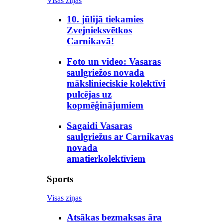
Visas ziņas
10. jūlijā tiekamies
Zvejnieksvētkos
Carnikavā!
Foto un video: Vasaras
saulgriežos novada
mākslinieciskie kolektīvi
pulcējas uz
kopmēģinājumiem
Sagaidi Vasaras
saulgriežus ar Carnikavas
novada
amatierkolektīviem
Sports
Visas ziņas
Atsākas bezmaksas āra