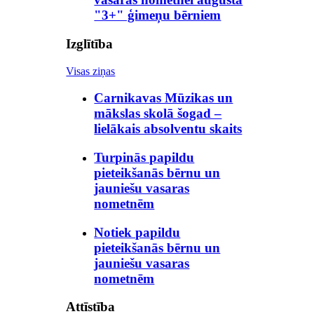
"3+" ģimeņu bērniem
Izglītība
Visas ziņas
Carnikavas Mūzikas un
mākslas skolā šogad –
lielākais absolventu skaits
Turpinās papildu
pieteikšanās bērnu un
jauniešu vasaras
nometnēm
Notiek papildu
pieteikšanās bērnu un
jauniešu vasaras
nometnēm
Attīstība