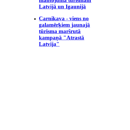
mantojuma tūrismam
Latvijā un Igaunijā
Carnikava - viens no
galamērķiem jaunajā
tūrisma maršrutā
kampaņā "Atrastā
Latvija"