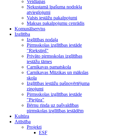
Veidlapas
Nekustamā īpašuma nodokļa
atvieglojumi
Valsts iestāžu pakalpojumi
Maksas pakalpojumu cenrādis
Komunālserviss
Izglītība
Izglītības nodaļa
Pirmsskolas izglītības iestāde
"Riekstiņš"
Privāto pirmsskolas izglītības
iestāžu tāmes
Carnikavas pamatskola
Carnikavas Mūzikas un mākslas
skola
Izglītības iestāžu pašnovērtējuma
ziņojumi
Pirmsskolas izglītības iestāde
"Piejūra"
Bērnu rinda uz pašvaldības
pirmskolas izglītības iestādēm
Kultūra
Attīstība
Projekti
ESF