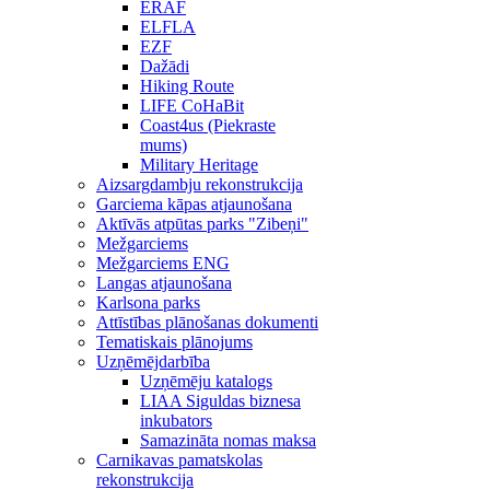
ERAF
ELFLA
EZF
Dažādi
Hiking Route
LIFE CoHaBit
Coast4us (Piekraste
mums)
Military Heritage
Aizsargdambju rekonstrukcija
Garciema kāpas atjaunošana
Aktīvās atpūtas parks "Zibeņi"
Mežgarciems
Mežgarciems ENG
Langas atjaunošana
Karlsona parks
Attīstības plānošanas dokumenti
Tematiskais plānojums
Uzņēmējdarbība
Uzņēmēju katalogs
LIAA Siguldas biznesa
inkubators
Samazināta nomas maksa
Carnikavas pamatskolas
rekonstrukcija