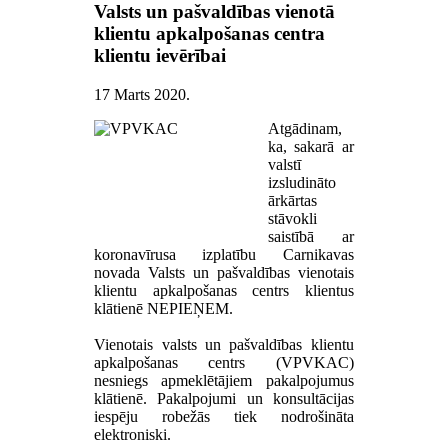
Valsts un pašvaldības vienotā
klientu apkalpošanas centra
klientu ievērībai
17 Marts 2020
.
Atgādinam,
ka, sakarā ar
valstī
izsludināto
ārkārtas
stāvokli
saistībā ar
koronavīrusa izplatību Carnikavas
novada Valsts un pašvaldības vienotais
klientu apkalpošanas centrs klientus
klātienē NEPIEŅEM.
Vienotais valsts un pašvaldības klientu
apkalpošanas centrs (VPVKAC)
nesniegs apmeklētājiem pakalpojumus
klātienē. Pakalpojumi un konsultācijas
iespēju robežās tiek nodrošināta
elektroniski.