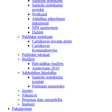
Saistošie noteikumi
Saistošo noteikumu
projekti
Nolikumi
Attīstības plānošanas
dokumenti
NĪN paziņojumi
Dažādi
Publiskie iepirkumi
Carnikavas novada dome
Carnikavas
Komunālserviss
Publiskie pārskati
Budžets
Pašvaldības budžets
Atalgojums 2019
Sabiedrības līdzdalība
Saistošo noteikumu
izstrāde
Publiskās apspriedes
Izsoles
Vakances
Personas datu aizsardzība
Īpašumi
Pakalpojumi