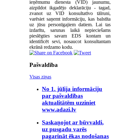
ieņēmumu dienesta (VID) jaunumu,
aizpildot ikgadējo deklarāciju - tagad,
zvanot uz VID konsultatīvo tālruni,
varēsiet saņemt informāciju, kas balstīta
uz jūsu personīgajiem datiem. Lai tas
izdarītu, sarunas laikā nepieciešams
pieslēgties savam EDS kontam un
identificēt sevi, nosaucot konsultantam
ekrānā redzamo kodu.
Pašvaldība
Visas ziņas
No 1. jūlija informāciju
par pašvaldības
aktualitātēm uzziniet
www.adazi.lv
Saskaņojot ar būvvaldi,
uz pusgadu varēs
pagarināt ēkas nodošanas