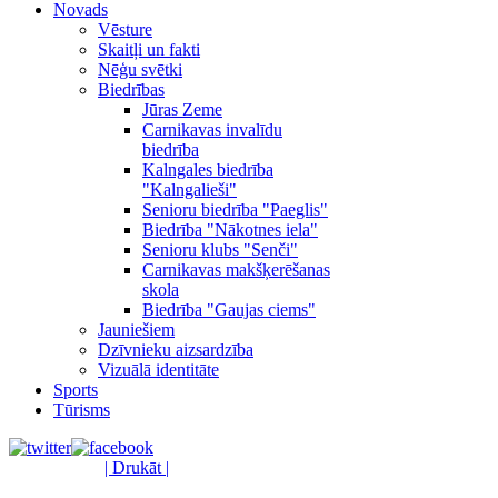
Novads
Vēsture
Skaitļi un fakti
Nēģu svētki
Biedrības
Jūras Zeme
Carnikavas invalīdu
biedrība
Kalngales biedrība
"Kalngalieši"
Senioru biedrība "Paeglis"
Biedrība "Nākotnes iela"
Senioru klubs "Senči"
Carnikavas makšķerēšanas
skola
Biedrība "Gaujas ciems"
Jauniešiem
Dzīvnieku aizsardzība
Vizuālā identitāte
Sports
Tūrisms
| Drukāt |