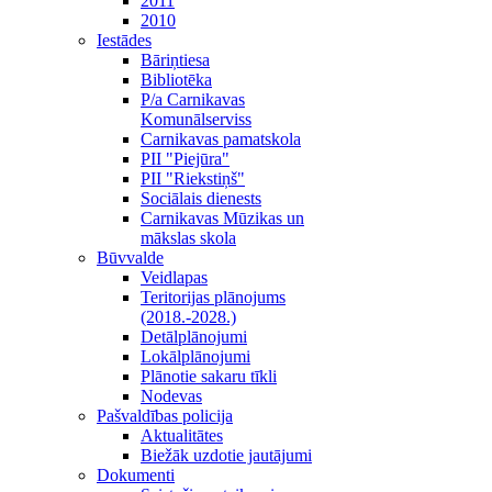
2011
2010
Iestādes
Bāriņtiesa
Bibliotēka
P/a Carnikavas
Komunālserviss
Carnikavas pamatskola
PII "Piejūra"
PII "Riekstiņš"
Sociālais dienests
Carnikavas Mūzikas un
mākslas skola
Būvvalde
Veidlapas
Teritorijas plānojums
(2018.-2028.)
Detālplānojumi
Lokālplānojumi
Plānotie sakaru tīkli
Nodevas
Pašvaldības policija
Aktualitātes
Biežāk uzdotie jautājumi
Dokumenti