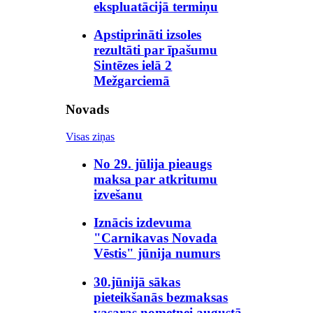
ekspluatācijā termiņu
Apstiprināti izsoles
rezultāti par īpašumu
Sintēzes ielā 2
Mežgarciemā
Novads
Visas ziņas
No 29. jūlija pieaugs
maksa par atkritumu
izvešanu
Iznācis izdevuma
"Carnikavas Novada
Vēstis" jūnija numurs
30.jūnijā sākas
pieteikšanās bezmaksas
vasaras nometnei augustā