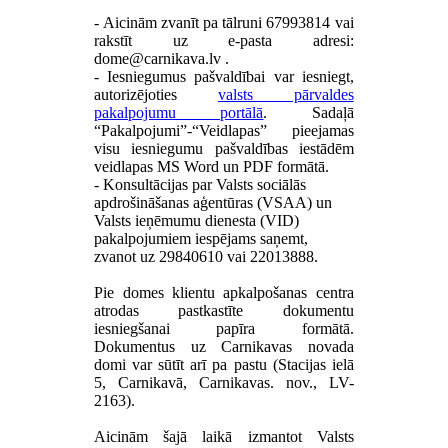
- Aicinām zvanīt pa tālruni 67993814 vai
rakstīt uz e-pasta adresi:
.
- Iesniegumus pašvaldībai var iesniegt,
autorizējoties
valsts pārvaldes
pakalpojumu portālā
. Sadaļā
“Pakalpojumi”-“Veidlapas” pieejamas
visu iesniegumu pašvaldības iestādēm
veidlapas MS Word un PDF formātā.
- Konsultācijas par Valsts sociālās
apdrošināšanas aģentūras (VSAA) un
Valsts ieņēmumu dienesta (VID)
pakalpojumiem iespējams saņemt,
zvanot uz 29840610 vai 22013888.
Pie domes klientu apkalpošanas centra
atrodas pastkastīte dokumentu
iesniegšanai papīra formātā.
Dokumentus uz Carnikavas novada
domi var sūtīt arī pa pastu (Stacijas ielā
5, Carnikavā, Carnikavas. nov., LV-
2163).
Aicinām šajā laikā izmantot Valsts