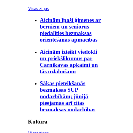
Visas ziņas
Aicinām īpaši ģimenes ar
bērniem un seniorus
piedalīties bezmaksas
orientēšanās apmācībās
Aicinām izteikt viedokli
un priekšlikumus par
Carnikavas apkaimi un
tās uzlabošanu
Sākas pieteikšanās
bezmaksas SUP
nodarbībām; jūnijā
pieejamas arī citas
bezmaksas nodarbības
Kultūra